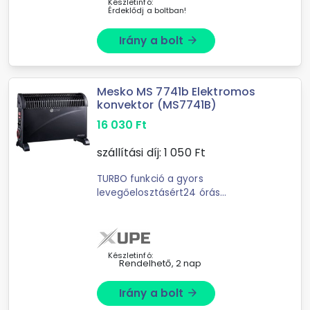
Készletinfó:
Érdeklődj a boltban!
Irány a bolt
arrow_forward
Mesko MS 7741b Elektromos
konvektor (MS7741B)
16 030
Ft
szállítási díj:
1 050
Ft
TURBO funkció a gyors
levegőelosztásért24 órás
időzítőTermosztátos hőmérséklet
szabályozás3 ...
Készletinfó:
Rendelhető, 2 nap
Irány a bolt
arrow_forward