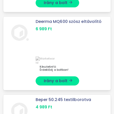
Irány a bolt
arrow_forward
Deerma MQ600 szösz eltávolító
6 989
Ft
Készletinfó:
Érdeklődj a boltban!
Irány a bolt
arrow_forward
Beper 50.245 textilborotva
4 989
Ft