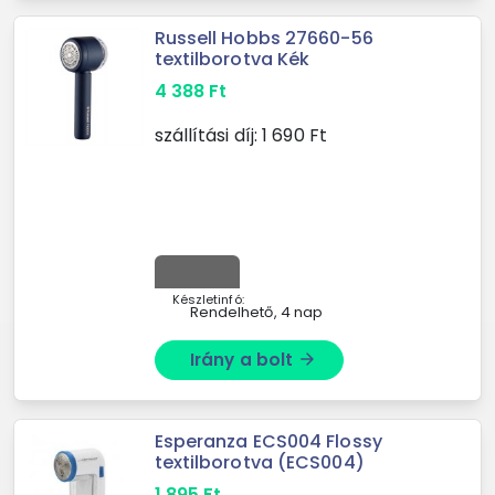
Russell Hobbs 27660-56
textilborotva Kék
4 388
Ft
szállítási díj:
1 690
Ft
Készletinfó:
Rendelhető, 4 nap
Irány a bolt
arrow_forward
Esperanza ECS004 Flossy
textilborotva (ECS004)
1 895
Ft