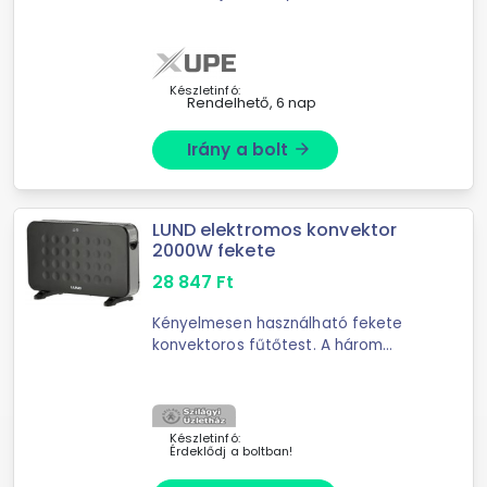
túlmelegedés elleni védelem,
mérete: 57 × 43 × 23 cm (ma × sz ×
mé), fekete színű
Készletinfó:
Rendelhető, 6 nap
Irány a bolt
arrow_forward
LUND elektromos konvektor
2000W fekete
28 847
Ft
Kényelmesen használható fekete
konvektoros fűtőtest. A három
kiválasztott teljesítménytartomány
egyikében működik, amelyeket
kapcsolók és gombok szabályoznak
(750 ...
Készletinfó:
Érdeklődj a boltban!