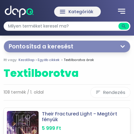
notes
menu
Kategóriák
search
Kere
Pontosítsd a keresést
Segítünk a keresésben!
Itt vagy:
Kezdőlap
Egyéb cikkek
Textilborotva árak
Válaszd ki a jellemzőket
Te magad!
Textilborotva
Ár szűrése
605 Ft
28 847 Ft
Rendezés
108 termék / 1. oldal
sort
-
Their Fractured Light - Megtört
fényük
Szűrés
5 999
Ft