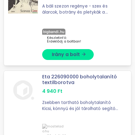
A báli szezon regénye - szex és
álarcok, botrány és pletykák a
tizennyolcadik századi angol főurak
és hatalmasok szűk és kirekesztő
körébenEgyesek azért ...
Készletinfó:
Érdeklődj a boltban!
Irány a bolt
arrow_forward
Eta 226090000 boholytalanító
textilborotva
4 940
Ft
Zsebben tartható boholytalanító
Kicsi, könnyű és jól tárolható segítő
Egyszerű és hatékony érna, stb.
eltávolítása boholy Könnyű
boholytalanítás minden féle ...