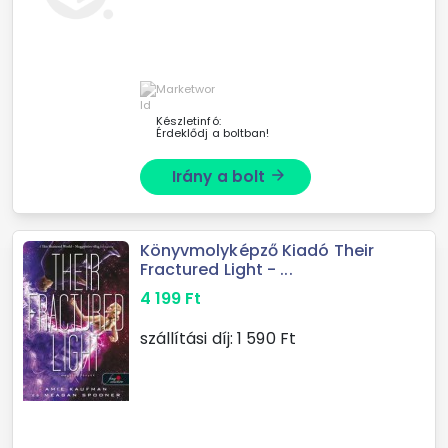
Készletinfó:
Érdeklődj a boltban!
Irány a bolt
arrow_forward
Könyvmolyképző Kiadó Their
Fractured Light - ...
4 199
Ft
szállítási díj:
1 590
Ft