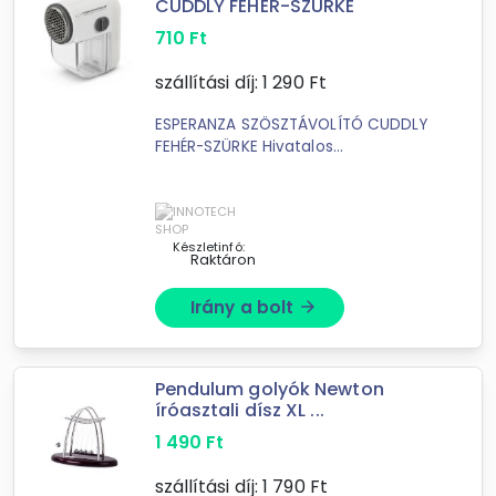
CUDDLY FEHÉR-SZÜRKE
710
Ft
szállítási díj:
1 290
Ft
ESPERANZA SZÖSZTÁVOLÍTÓ CUDDLY
FEHÉR-SZÜRKE Hivatalos
magyarországi forgalmazótól. Leírás:
Boholytalanító CUDDLY, fehér-
szürkeAz CUDDLY praktikus eszköz a
szösz ...
Készletinfó:
Raktáron
Irány a bolt
arrow_forward
Pendulum golyók Newton
íróasztali dísz XL ...
1 490
Ft
szállítási díj:
1 790
Ft