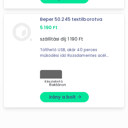
Új Könyvek
LEDMASTER
Easy-Shop Kft.
Beper 50.245 textilborotva
Onlinecsapagybolt
5 190
Ft
szállítási díj:
1 190
Ft
Tölthető USB, akár 40 perces
működési idő Rozsdamentes acél
pengék Súly 0,26kg
Készletinfó:
Raktáron
Irány a bolt
arrow_forward