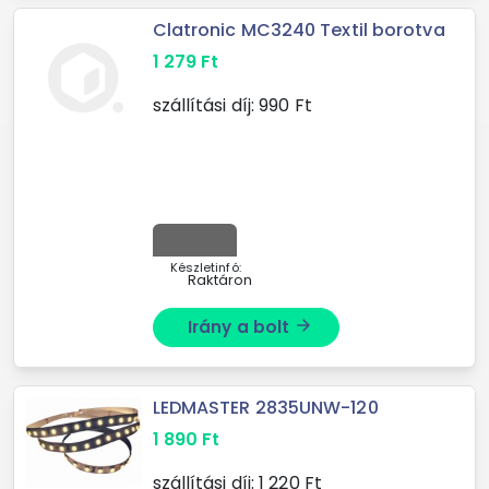
Clatronic MC3240 Textil borotva
1 279
Ft
szállítási díj:
990
Ft
Készletinfó:
Raktáron
Irány a bolt
arrow_forward
LEDMASTER 2835UNW-120
1 890
Ft
szállítási díj:
1 220
Ft