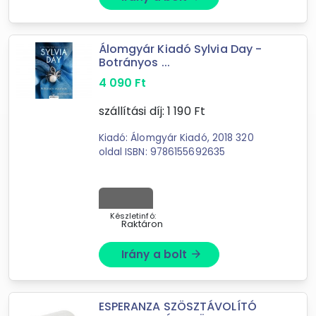
Álomgyár Kiadó Sylvia Day -
Botrányos ...
4 090
Ft
szállítási díj:
1 190
Ft
Kiadó: Álomgyár Kiadó, 2018 320
oldal ISBN: 9786155692635
Készletinfó:
Raktáron
Irány a bolt
arrow_forward
ESPERANZA SZÖSZTÁVOLÍTÓ