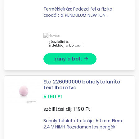
Termékleírás: Fedezd fel a fizika
csodáit a PENDULUM NEWTON
GÖMBÖK ASZTALI PERPETUM XL
segítségével! Ez a lenyűgöző eszköz
szemlélteti a lendület- és ...
Készletinfó:
Érdeklődj a boltban!
Irány a bolt
arrow_forward
Eta 226090000 boholytalanító
textilborotva
5 190
Ft
szállítási díj:
1 190
Ft
Boholy felület átmérője: 50 mm Elem:
2,4 V NiMH Rozsdamentes pengék