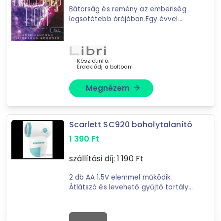
Bátorság és remény az emberiség
108
találat
legsötétebb órájában.Egy évvel
Mást is keresel? Válogass a Depo teljes
ezelőtt Flynn Cormac és Jubilee
Chase összehozták a mára
kínálatából!
hírhedttévált Avon Közvetítést; ...
tovább válogatok »
Készletinfó:
Érdeklődj a boltban!
Megnézem
arrow_forward
Scarlett SC920 boholytalanító
1 390
Ft
szállítási díj:
1 190
Ft
2 db AA 1,5V elemmel működik
Átlátszó és levehető gyűjtő tartály
Könnyen tisztítható