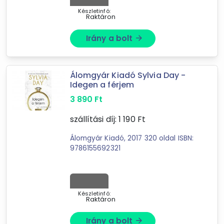
Készletinfó:
Raktáron
Irány a bolt
arrow_forward
Álomgyár Kiadó Sylvia Day -
Forgalmazók
Idegen a férjem
Libri
3 890
Ft
Extreme Digital
Marketworld webáruház
szállítási díj:
1 190
Ft
INNOTECH SHOP
Álomgyár Kiadó, 2017 320 oldal ISBN:
Schenopol Kft
9786155692321
MediaMarkt.hu
Szkítia-Avantgard könyvesbolt és
antikvárium
mostelado.hu
Készletinfó:
XuPe.hu
Raktáron
Szilágyi Üzletház
Irány a bolt
arrow_forward