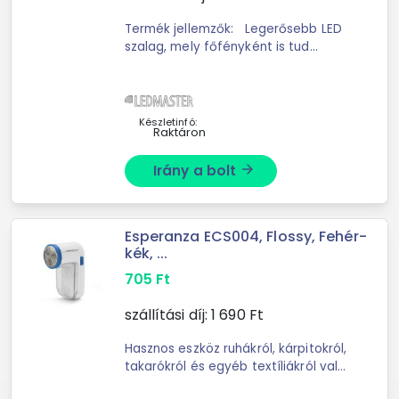
Termék jellemzők: Legerősebb LED
szalag, mely főfényként is tud
funkcionálni. Nagy fényerejének
köszönhetően minden helyiségbe
tökéletesen ...
Készletinfó:
Raktáron
Irány a bolt
arrow_forward
Esperanza ECS004, Flossy, Fehér-
kék, ...
705
Ft
szállítási díj:
1 690
Ft
Hasznos eszköz ruhákról, kárpitokról,
takarókról és egyéb textíliákról való
szösz eltávolítására, mellyel ruhái