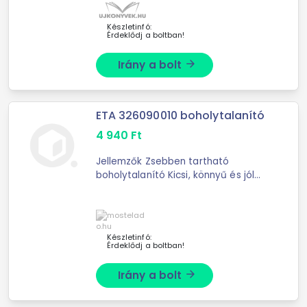
Készletinfó:
Érdeklődj a boltban!
Irány a bolt
arrow_forward
ETA 326090010 boholytalanító
4 940
Ft
Jellemzők Zsebben tartható
boholytalanító Kicsi, könnyű és jól
tárolható segítő Egyszerű és
hatékony cérna, bolyhok stb.
eltávolításában Könnyű ...
Készletinfó:
Érdeklődj a boltban!
Irány a bolt
arrow_forward