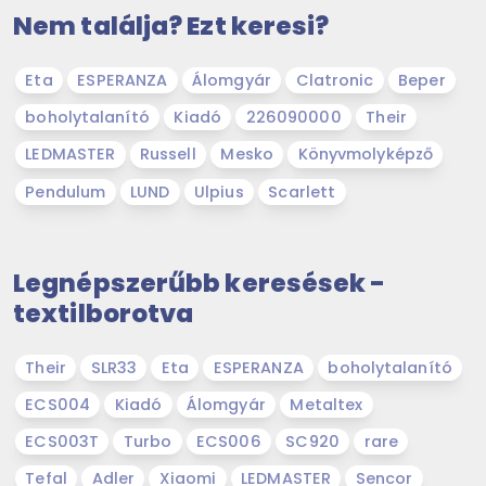
Nem találja? Ezt keresi?
Eta
ESPERANZA
Álomgyár
Clatronic
Beper
boholytalanító
Kiadó
226090000
Their
LEDMASTER
Russell
Mesko
Könyvmolyképző
Pendulum
LUND
Ulpius
Scarlett
Legnépszerűbb keresések -
textilborotva
Their
SLR33
Eta
ESPERANZA
boholytalanító
ECS004
Kiadó
Álomgyár
Metaltex
ECS003T
Turbo
ECS006
SC920
rare
Tefal
Adler
Xiaomi
LEDMASTER
Sencor