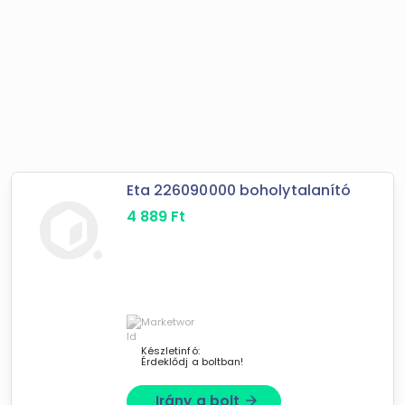
Eta 226090000 boholytalanító
4 889
Ft
Készletinfó:
Érdeklődj a boltban!
Irány a bolt
arrow_forward