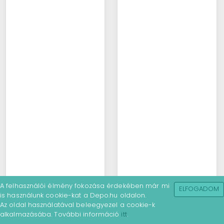
A felhasználói élmény fokozása érdekében már mi
ELFOGADOM
is használunk cookie-kat a Depo.hu oldalon.
Az oldal használatával beleegyezel a cookie-k
alkalmazásába. További információ
itt
.