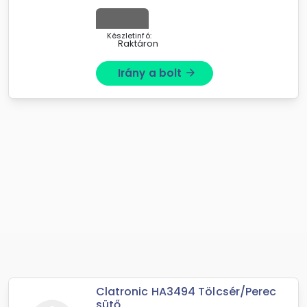
Készletinfó:
Raktáron
Irány a bolt
arrow_forward
Clatronic HA3494 Tölcsér/Perec
sütő