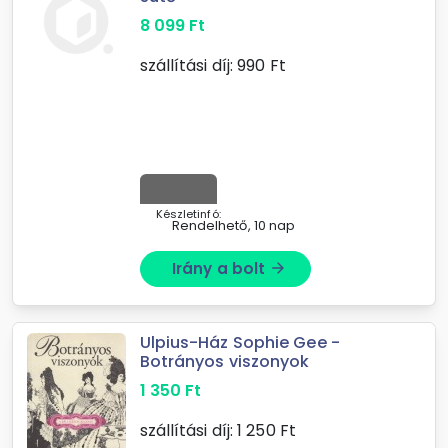
8 099
Ft
szállítási díj:
990
Ft
Készletinfó:
Rendelhető, 10 nap
Irány a bolt
arrow_forward
Ulpius-Ház Sophie Gee -
Botrányos viszonyok
1 350
Ft
szállítási díj:
1 250
Ft