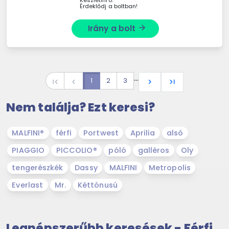
Érdeklődj a boltban!
Irány a bolt
arrow_forward
…
1
2
3
first_page
navigate_before
navigate_next
last_page
Nem találja? Ezt keresi?
MALFINI®
férfi
Portwest
Aprilia
alsó
PIAGGIO
PICCOLIO®
póló
galléros
Oly
tengerészkék
Dassy
MALFINI
Metropolis
Everlast
Mr.
Kéttónusú
Legnépszerűbb keresések - Férfi