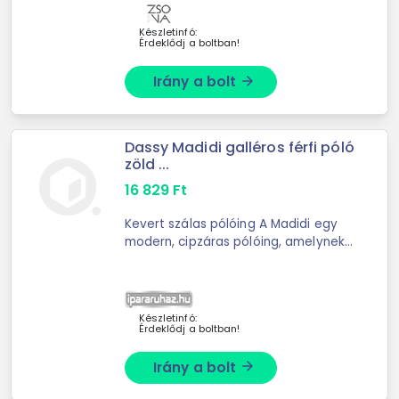
eltérő színű ...
Készletinfó:
Érdeklődj a boltban!
Irány a bolt
arrow_forward
Dassy Madidi galléros férfi póló
zöld ...
16 829
Ft
Kevert szálas pólóing A Madidi egy
modern, cipzáras pólóing, amelynek
mellkasán rejtett zseb található. Az
e
Készletinfó:
Érdeklődj a boltban!
Irány a bolt
arrow_forward