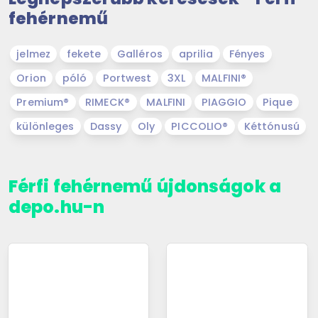
fehérnemű
jelmez
fekete
Galléros
aprilia
Fényes
Orion
póló
Portwest
3XL
MALFINI®
Premium®
RIMECK®
MALFINI
PIAGGIO
Pique
különleges
Dassy
Oly
PICCOLIO®
Kéttónusú
Férfi fehérnemű újdonságok a
depo.hu-n