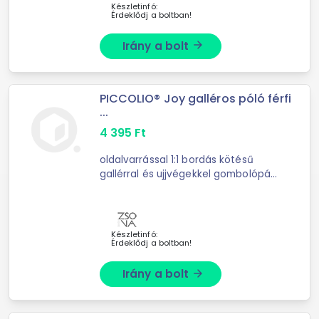
szövet ...
Készletinfó:
Érdeklődj a boltban!
Irány a bolt
arrow_forward
PICCOLIO® Joy galléros póló férfi
...
4 395
Ft
oldalvarrással 1:1 bordás kötésű
gallérral és ujjvégekkel gombolópánt
3 gombbal a szövet színében belső
nyakkivágás szalaggal díszítve
vállaknál rögzítő ...
Készletinfó:
Érdeklődj a boltban!
Irány a bolt
arrow_forward