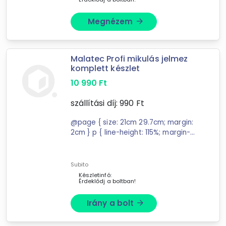
Megnézem
arrow_forward
Malatec Profi mikulás jelmez
komplett készlet
10 990
Ft
szállítási díj:
990
Ft
@page { size: 21cm 29.7cm; margin:
2cm } p { line-height: 115%; margin-
bottom: 0.25cm; background:
transparent } PROFESSZIONÁLIS /
PRÉMIUM MINŐSÉG - a jelmez
Subito
rendkívül ...
Készletinfó:
Érdeklődj a boltban!
Irány a bolt
arrow_forward