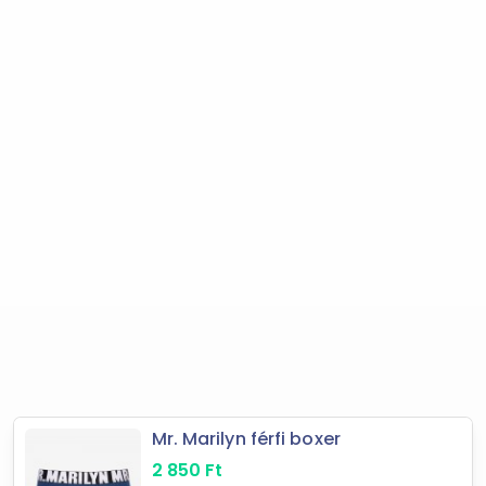
202
találat
Mást is keresel? Válogass a Depo teljes
kínálatából!
tovább válogatok »
Forgalmazók
HARISNYANADRAG.hu
Libri
Subito
TALIZMAN Sport & Fashion
8oramunka.hu
Új Könyvek
Motomotors
Zsona Dekor
Mindent Kapni Webáruház
Iparáruház
Mr. Marilyn férfi boxer
2 850
Ft