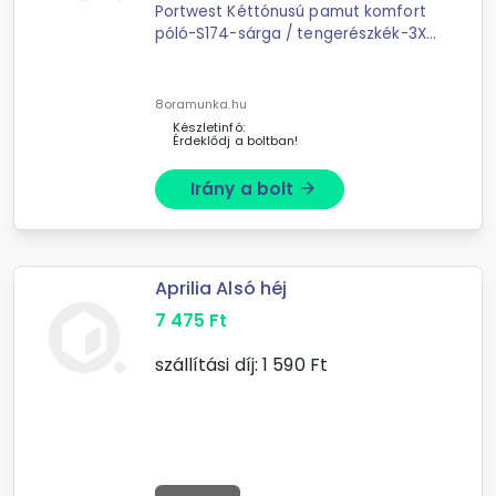
Portwest Kéttónusú pamut komfort
póló-S174-sárga / tengerészkék-3XL.
Méltán népszerű S171 modellünk
kéttónusú változata jó
lélegzőképességgel, extra ...
8oramunka.hu
Készletinfó:
Érdeklődj a boltban!
Irány a bolt
arrow_forward
Aprilia Alsó héj
7 475
Ft
szállítási díj:
1 590
Ft