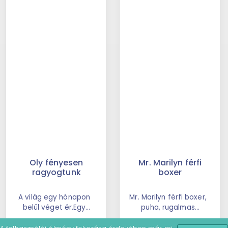
Oly fényesen
Mr. Marilyn férfi
ragyogtunk
boxer
A világ egy hónapon
Mr. Marilyn férfi boxer,
belül véget ér.Egy
puha, rugalmas
fekete lyuk közeledik
anyagú, külső
6 990 Ft-tól
2 850 Ft-tól
a Föld felé, és nincs ...
gumírozású, modern