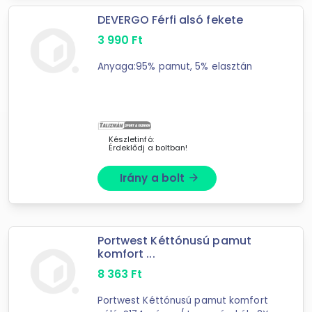
DEVERGO Férfi alsó fekete
3 990
Ft
Anyaga:95% pamut, 5% elasztán
Készletinfó:
Érdeklődj a boltban!
Irány a bolt
arrow_forward
Portwest Kéttónusú pamut
komfort ...
8 363
Ft
Portwest Kéttónusú pamut komfort