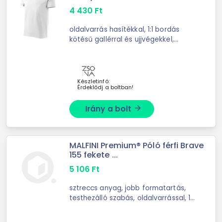
4 430
Ft
oldalvarrás hasítékkal, 1:1 bordás
kötésű gallérral és ujjvégekkel,
gombolópánt 3 gombbal a szövet
színében, belső nyakkivágás
szalaggal díszítve, vállaknál ...
Készletinfó:
Érdeklődj a boltban!
Irány a bolt
arrow_forward
MALFINI Premium® Póló férfi Brave
155 fekete ...
5 106
Ft
sztreccs anyag, jobb formatartás,
testhezálló szabás, oldalvarrással, 1:1
bordás kötésű keskeny nyakszegély
5 % elasztánnal, a belső nyakrészen