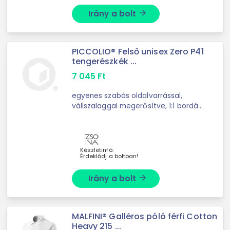
Irány a bolt
arrow_forward
PICCOLIO® Felső unisex Zero P41
tengerészkék ...
7 045
Ft
egyenes szabás oldalvarrással,
vállszalaggal megerősítve, 1:1 bordás
kötésű szegély, nyakkivágás és
mandzsetták 5 % elasztánnal, hurkolt
belső oldal, kitéphető ...
Készletinfó:
Érdeklődj a boltban!
Irány a bolt
arrow_forward
MALFINI® Galléros póló férfi Cotton
Heavy 215 ...