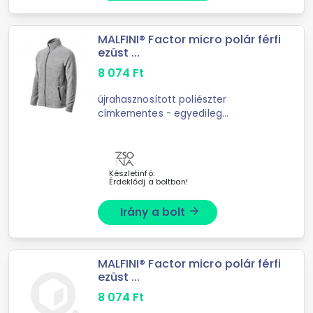
MALFINI® Factor micro polár férfi
ezüst ...
8 074
Ft
újrahasznosított poliészter
címkementes - egyedileg
márkázható fordított cipzár teljes
hosszban belső nyakrész szegéllyel
cipzáras zsebek dekoratív varrás
kontraszt ...
Készletinfó:
Érdeklődj a boltban!
Irány a bolt
arrow_forward
MALFINI® Factor micro polár férfi
ezüst ...
8 074
Ft