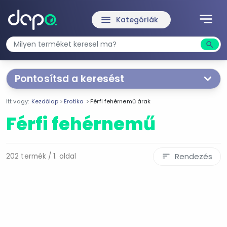
notes
menu
Kategóriák
search
Kere
Pontosítsd a keresést
Segítünk a keresésben!
Itt vagy:
Kezdőlap
Erotika
Férfi fehérnemű árak
Válaszd ki a jellemzőket
Te magad!
Férfi fehérnemű
Ár szűrése
1 645 Ft
140 566 Ft
Rendezés
202 termék / 1. oldal
sort
-
Szűrés