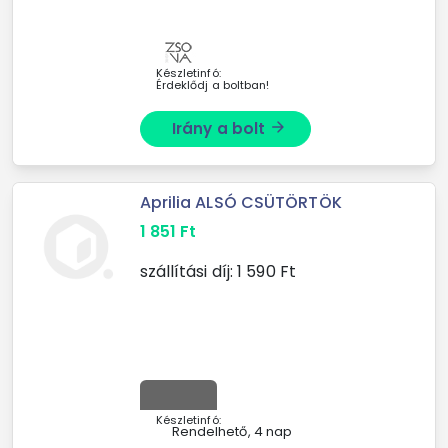
megerősített vállpánt hosszú ujjú
Szín: tengerészkék Nem: Férfi
Anyagösszetétel: 100 % pamut ...
Készletinfó:
Érdeklődj a boltban!
Irány a bolt
arrow_forward
Aprilia ALSÓ CSÜTÖRTÖK
1 851
Ft
szállítási díj:
1 590
Ft
Készletinfó:
Rendelhető, 4 nap