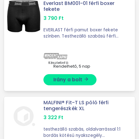
Everlast BM001-01 férfi boxer
fekete
3 790
Ft
EVERLAST férfi pamut boxer fekete
színben. Testhezálló szabású férfi
boxer a tökéletes választás, ha
minden nap fontosnak tartja a
kényelmet.
Készletinfó:
Rendelhető, 5 nap
Irány a bolt
arrow_forward
MALFINI® Fit-T LS póló férfi
tengerészkék XL
3 322
Ft
testhezálló szabás, oldalvarrással 1:1
bordás kötésű nyakszegély