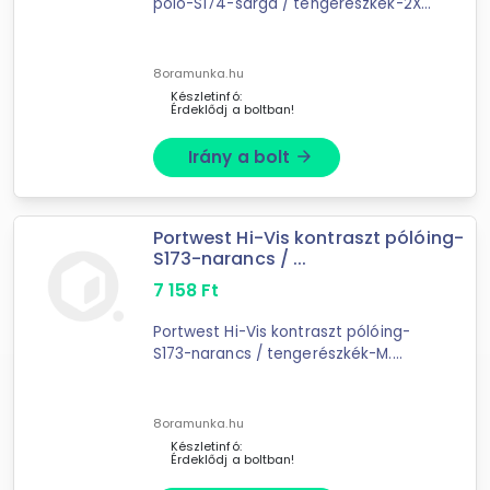
póló-S174-sárga / tengerészkék-2XL.
Méltán népszerű S171 modellünk
kéttónusú változata jó
lélegzőképességgel, extra ...
8oramunka.hu
Készletinfó:
Érdeklődj a boltban!
Irány a bolt
arrow_forward
Portwest Hi-Vis kontraszt pólóing-
S173-narancs / ...
7 158
Ft
Portwest Hi-Vis kontraszt pólóing-
S173-narancs / tengerészkék-M.
Népszerű póló modellünk új,
kéttónusú változatban. Kiváló szín és
mérettartó tulajdonságokkal ...
8oramunka.hu
Készletinfó:
Érdeklődj a boltban!