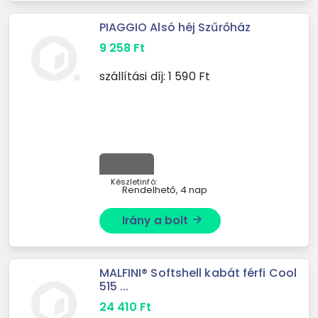
PIAGGIO Alsó héj Szűrőház
9 258
Ft
szállítási díj:
1 590
Ft
Készletinfó:
Rendelhető, 4 nap
Irány a bolt
arrow_forward
MALFINI® Softshell kabát férfi Cool
515 ...
24 410
Ft