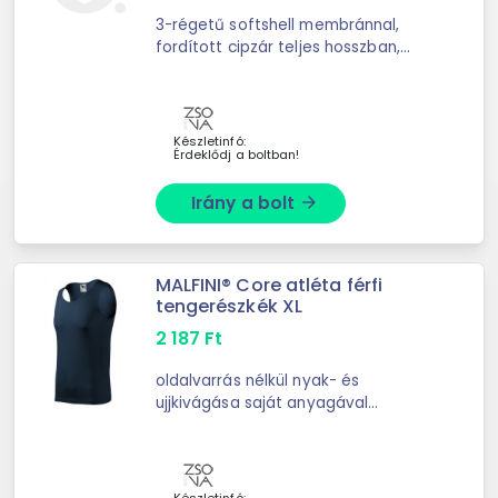
3-régetű softshell membránnal,
fordított cipzár teljes hosszban,
kapucni és alsó szegély elasztikus
húzózsinórral, állítható ujjvégek
tépőzárral, rejtett zsebek ...
Készletinfó:
Érdeklődj a boltban!
Irány a bolt
arrow_forward
MALFINI® Core atléta férfi
tengerészkék XL
2 187
Ft
oldalvarrás nélkül nyak- és
ujjkivágása saját anyagával
szegélyezve megerősített vállpánt
Szín: tengerészkék Nem: Férfi
Anyagösszetétel: 100 % pamut
Grammsúly: ...
Készletinfó: