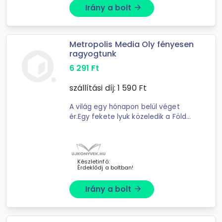
Irány a bolt
arrow_forward
Metropolis Media Oly fényesen
ragyogtunk
6 291
Ft
szállítási díj:
1 590
Ft
A világ egy hónapon belül véget
ér.Egy fekete lyuk közeledik a Föld
felé, és nincs menekvés.Don és
Rodney negyven éve élnek együtt.
Egy életnyi szerelem
Készletinfó:
Érdeklődj a boltban!
Irány a bolt
arrow_forward