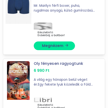
Mr. Marilyn férfi boxer, puha,
rugalmas anyagú, külső gumírozású,
modern kinézetA Mr. Marilyn férfi
boxer egy stílusos és kényelmes
alsónemű, amely tökéletes ...
Készletinfó:
Érdeklődj a boltban!
Megnézem
arrow_forward
Oly fényesen ragyogtunk
6 990
Ft
A világ egy hónapon belül véget
ér.Egy fekete lyuk közeledik a Föld
felé, és nincs menekvés.Don és
Rodney negyven éve élnek együtt.
Egy életnyi szerelem, veszteség ...
Készletinfó:
Érdeklődj a boltban!