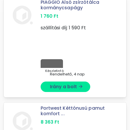
PIAGGIO Alsó zsírzótálca
kormánycsapágy
1 760
Ft
szállítási díj:
1 590
Ft
Készletinfó:
Rendelhető, 4 nap
Irány a bolt
arrow_forward
Portwest Kéttónusú pamut
komfort ...
8 363
Ft