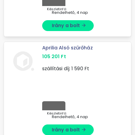
Készletinfó:
Rendelhető, 4 nap
Irány a bolt
arrow_forward
Aprilia Alsó szűrőház
105 201
Ft
szállítási díj:
1 590
Ft
Készletinfó:
Rendelhető, 4 nap
Irány a bolt
arrow_forward