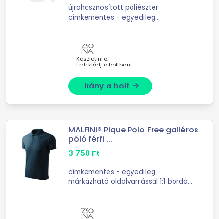
újrahasznosított poliészter
címkementes - egyedileg
márkázható fordított cipzár teljes
hosszban belső nyakrész szegéllyel
cipzáras zsebek dekoratív varrás
kontraszt ...
Készletinfó:
Érdeklődj a boltban!
Irány a bolt
arrow_forward
MALFINI® Pique Polo Free galléros
póló férfi ...
3 758
Ft
címkementes - egyedileg
márkázható oldalvarrással 1:1 bordás
kötésű gallér és ujjvégek dupla
dombornyomott bordacsíkkal
díszítve gombolópánt 3 gombbal a