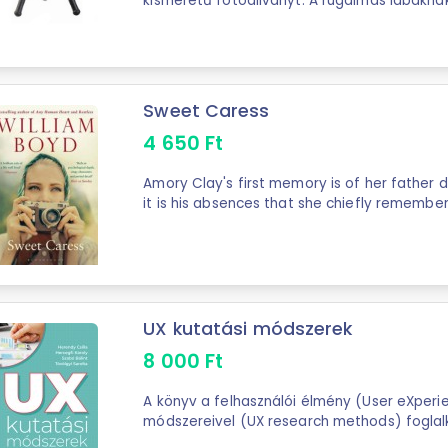
kisméretű fotóállványt. A rugalmas lábakna
bárhova rögzíthető, mint pl. ...
Sweet Caress
4 650
Ft
Amory Clay's first memory is of her father do
it is his absences that she chiefly remembers
photographer, gives her both the affection .
UX kutatási módszerek
8 000
Ft
A könyv a felhasználói élmény (User eXperie
módszereivel (UX research methods) foglalko
számítógépre; mobilra vagy egyéb képernyős