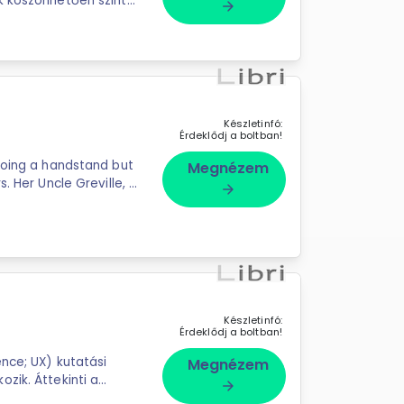
k köszönhetően szinte
arrow_forward
Készletinfó:
Érdeklődj a boltban!
ing a handstand but
Megnézem
. Her Uncle Greville, a
arrow_forward
..
Készletinfó:
Érdeklődj a boltban!
nce; UX) kutatási
Megnézem
zik. Áttekinti a
arrow_forward
 ...