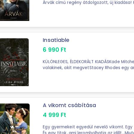
Árvák című regény átdolgozott, új kiadása!
gyermekek, akiknek nincsenek szülei? ...
Insatiable
6 990
Ft
KÜLÖNLEGES, ÉLDEKORÁLT KIADÁSKade Mitchel
valakinek, akit megvetStacey Rhodes egy a
kígyó, mégis ő az, akit Kade képtelen elfelejte
A vikomt csábítása
4 999
Ft
Egy gyermekeit egyedül nevelő vikomt. Egy
És egy titok, ami lerombolhatja az idillt...Mi