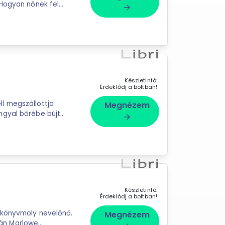
 Hogyan nőnek fel
arrow_forward
Készletinfó:
Érdeklődj a boltban!
l megszállottja
Megnézem
ngyal bőrébe bújt
arrow_forward
ni: ...
Készletinfó:
Érdeklődj a boltban!
 könyvmoly nevelőnő.
Megnézem
után Marlowe