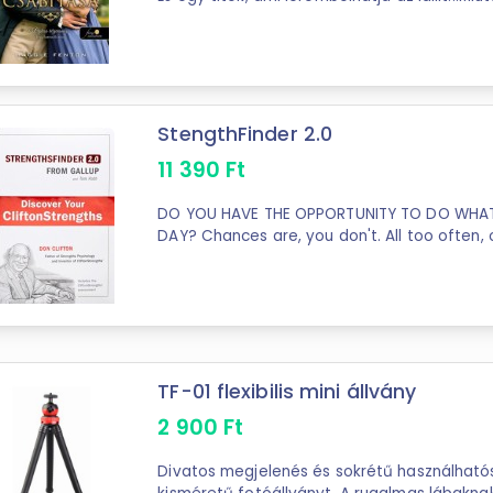
vikomtjának legújabb baklövése folytán Miss 
StengthFinder 2.0
11 390
Ft
DO YOU HAVE THE OPPORTUNITY TO DO WHAT
DAY? Chances are, you don't. All too often, 
untapped. From the cradle to the cubicle, w
TF-01 flexibilis mini állvány
2 900
Ft
Divatos megjelenés és sokrétű használhatós