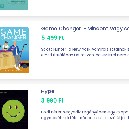
Game Changer - Mindent vagy 
5 499
Ft
Scott Hunter, a New York Admirals sztárhoki
előtti rituáléban.De mi van, ha ezúttal ne
a szerencséjét... hanem a pasi, aki ...
Hype
3 990
Ft
Bódi Péter negyedik regényében egy csapat 
egymásét sokféle módon keresztező útjait
csetüzeneteiken keresztül. A Hype központi .