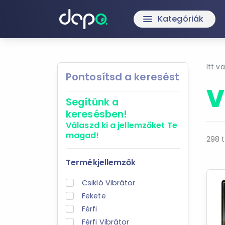
Kategóriák
menu
Itt v
Pontosítsd a keresést
V
Segítünk a
keresésben!
Válaszd ki a jellemzőket
Te
magad!
298 t
Termékjellemzők
Csikló Vibrátor
Fekete
Férfi
Férfi Vibrátor