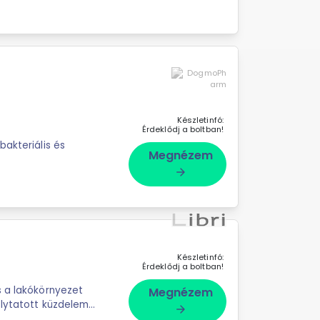
Készletinfó:
Érdeklődj a boltban!
bakteriális és
Megnézem
arrow_forward
Készletinfó:
Érdeklődj a boltban!
s a lakókörnyezet
Megnézem
olytatott küzdelem
arrow_forward