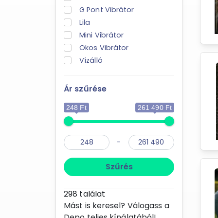
G Pont Vibrátor
Lila
Mini Vibrátor
Okos Vibrátor
Vízálló
Ár szűrése
248 Ft
261 490 Ft
-
Szűrés
298
találat
Mást is keresel? Válogass a
Depo teljes kínálatából!