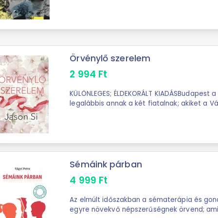
Örvénylő szerelem
2 994
Ft
KÜLÖNLEGES; ÉLDEKORÁLT KIADÁSBudapest a 
legalábbis annak a két fiatalnak; akiket a Vá
szerelem nyila. Az olasz-amerikai William és .
Sémáink párban
4 999
Ft
Az elmúlt időszakban a sématerápia és gon
egyre növekvő népszerűségnek örvend; ami 