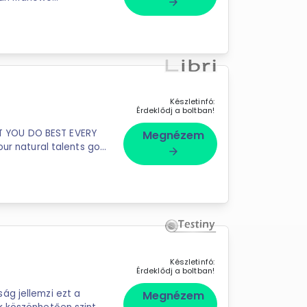
arrow_forward
...
Készletinfó:
Érdeklődj a boltban!
 YOU DO BEST EVERY
Megnézem
our natural talents go
arrow_forward
e devote more ...
Készletinfó:
Érdeklődj a boltban!
ág jellemzi ezt a
Megnézem