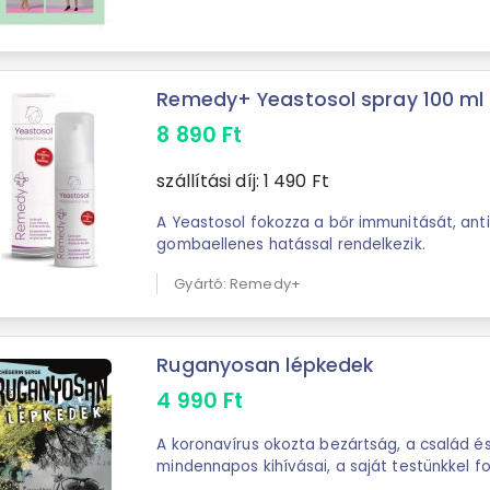
Remedy+ Yeastosol spray 100 ml
8 890
Ft
szállítási díj:
1 490
Ft
A Yeastosol fokozza a bőr immunitását, anti
gombaellenes hatással rendelkezik.
Gyártó: Remedy+
Ruganyosan lépkedek
4 990
Ft
A koronavírus okozta bezártság, a család é
mindennapos kihívásai, a saját testünkkel f
sorai ezek. Napló a Covid-időszakról ...