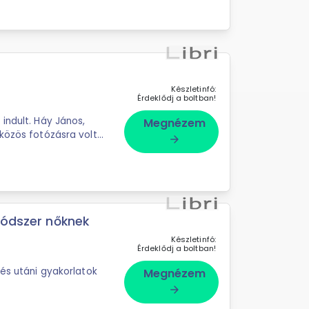
Készletinfó:
Érdeklődj a boltban!
indult. Háy János,
Megnézem
közös fotózásra volt
arrow_forward
módszer nőknek
Készletinfó:
Érdeklődj a boltban!
lés utáni gyakorlatok
Megnézem
arrow_forward