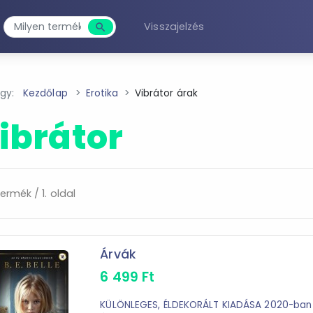
Visszajelzés
search
Keresés
agy:
Kezdőlap
Erotika
Vibrátor árak
ibrátor
ermék / 1. oldal
Árvák
6 499
Ft
KÜLÖNLEGES, ÉLDEKORÁLT KIADÁSA 2020-ban 