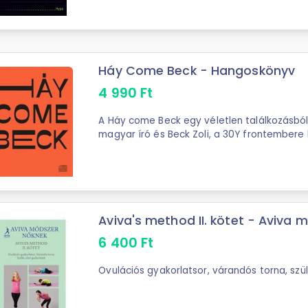
Háy Come Beck - Hangoskönyv
4 990
Ft
A Háy come Beck egy véletlen találkozásból 
magyar író és Beck Zoli, a 30Y frontembere 
hivatalos - az akkor még épülő 4-es ...
Aviva's method II. kötet - Aviva 
6 400
Ft
Ovulációs gyakorlatsor, várandós torna, szü