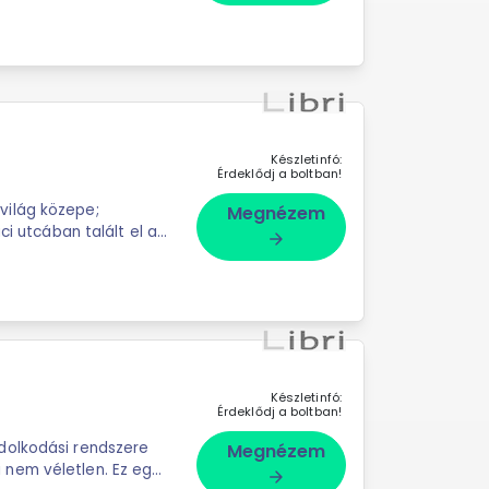
Készletinfó:
Érdeklődj a boltban!
világ közepe;
Megnézem
ci utcában talált el a
arrow_forward
..
Készletinfó:
Érdeklődj a boltban!
dolkodási rendszere
Megnézem
nem véletlen. Ez egy
arrow_forward