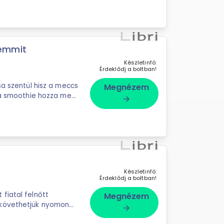
semmit
Készletinfó:
Érdeklődj a boltban!
sa szentül hisz a meccs
Megnézem
m a smoothie hozza meg
arrow_forward
Készletinfó:
Érdeklődj a boltban!
fiatal felnőtt
Megnézem
 követhetjük nyomon
arrow_forward
..