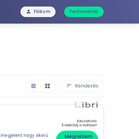
Fiókom
Partnereknek
person
Rendezés
sort
table_rows
grid_view
Készletinfó:
Érdeklődj a boltban!
megjelent nagy sikerű
Megnézem