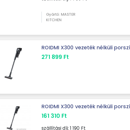
Gyártó: MASTER
KITCHEN
ROIDMI X300 vezeték nélküli porsz
271 899
Ft
ROIDMI X300 vezeték nélküli porsz
161 310
Ft
szállítási díj:
1 190
Ft