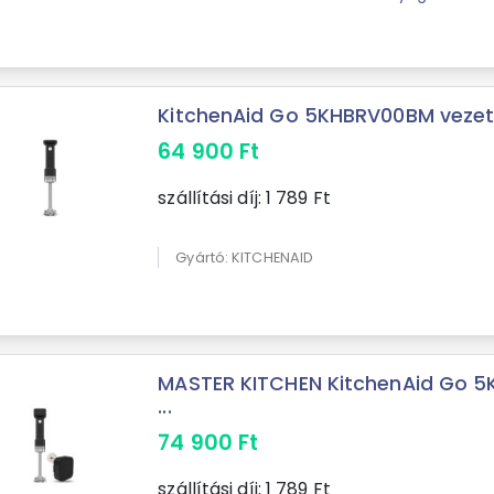
KitchenAid Go 5KHBRV00BM vezeték 
64 900
Ft
szállítási díj:
1 789
Ft
Gyártó: KITCHENAID
MASTER KITCHEN KitchenAid Go 5
...
74 900
Ft
szállítási díj:
1 789
Ft