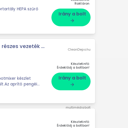
Raktáron
ortartály HEPA szűrő
Irány a bolt
arrow_forward
részes vezeték ...
CleanDepo.hu
Készletinfó:
Érdeklődj a boltban!
Irány a bolt
botmixer készlet
t.Az aprító pengéi
arrow_forward
titánból készültek.Vezetéknélküli működés.A tartozékok ...
multimédiabolt
Készletinfó:
Érdeklődj a boltban!