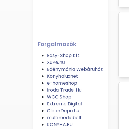
Forgalmazók
Easy-Shop Kft.
XuPe.hu
Edénymánia Webáruház
Konyhaluxnet
e-homeshop
Iroda Trade. Hu
WCC Shop
Extreme Digital
CleanDepo.hu
multimédiabolt
KONYHA.EU