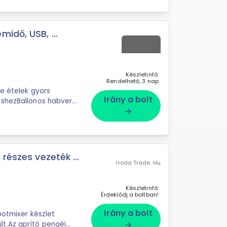
idő, USB, ...
Készletinfó:
Rendelhető, 3 nap
le ételek gyors
Irány a bolt
éshezBallonos habverő,
arrow_forward
részes vezeték ...
Iroda Trade. Hu
Készletinfó:
Érdeklődj a boltban!
Irány a bolt
botmixer készlet
t.Az aprító pengéi
arrow_forward