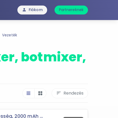
Fiókom
Partnereknek
person
Vezeték
er, botmixer,
Rendezés
sort
table_rows
grid_view
ség, 2000 mAh ...