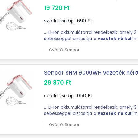
19 720
Ft
szállítási díj:
1 690
Ft
... Li-Ion akkumulátorral rendelkezik; amely 3 különböző
sebességgel biztosítja a
vezeték
nélküli
mű
csomagjában kétféle tartozékot is talál; ame
Gyártó: Sencor
Sencor SHM 9000WH vezeték nélküli
29 870
Ft
szállítási díj:
1 050
Ft
... Li-Ion akkumulátorral rendelkezik; amely 3 különböző
sebességgel biztosítja a
vezeték
nélküli
mű
csomagjában kétféle tartozékot is talál; ame
Gyártó: Sencor