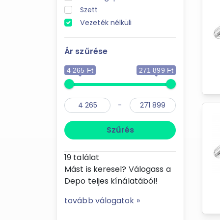
Szett
Vezeték nélküli
Ár szűrése
4 265 Ft
271 899 Ft
-
Szűrés
19
találat
Mást is keresel? Válogass a
Depo teljes kínálatából!
tovább válogatok »