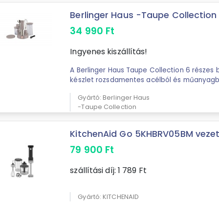
Berlinger Haus -Taupe Collection B
34 990
Ft
Ingyenes kiszállítás!
A Berlinger Haus Taupe Collection 6 részes 
készlet rozsdamentes acélból és műanyagból
Gyártó: Berlinger Haus
-Taupe Collection
KitchenAid Go 5KHBRV05BM vezeték 
79 900
Ft
szállítási díj:
1 789
Ft
Gyártó: KITCHENAID