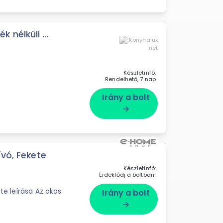
nélküli ...
Készletinfó:
Rendelhető, 7 nap
Irány a bolt
arrow_forward
ívó, Fekete
Készletinfó:
Érdeklődj a boltban!
te leírása Az okos
Irány a bolt
arrow_forward