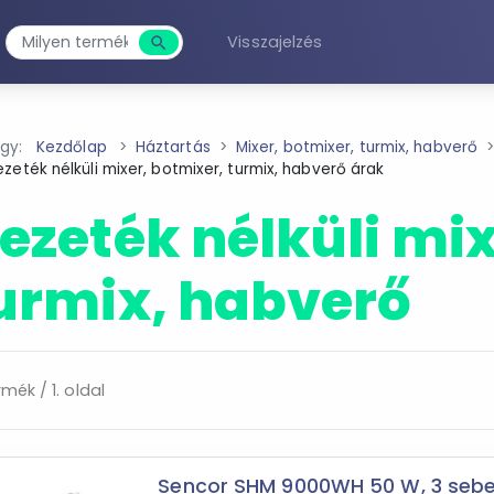
Visszajelzés
search
Keresés
agy:
Kezdőlap
Háztartás
Mixer, botmixer, turmix, habverő
zeték nélküli mixer, botmixer, turmix, habverő árak
ezeték nélküli mix
urmix, habverő
rmék / 1. oldal
Sencor SHM 9000WH 50 W, 3 sebes