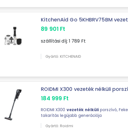
KitchenAid Go 5KHBRV75BM vezeték 
89 901
Ft
szállítási díj:
1 789
Ft
Gyártó: KITCHENAID
ROIDMI X300 vezeték nélküli porsz
184 999
Ft
ROIDMI X300
vezeték
nélküli
porszívó, Feke
takarítás legújabb generációja
Gyártó: Roidmi