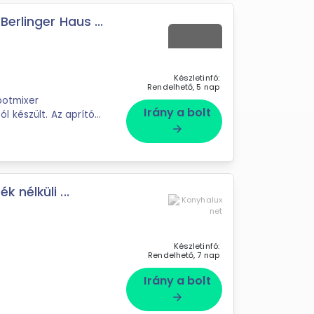
erlinger Haus ...
Készletinfó:
Rendelhető, 5 nap
botmixer
Irány a bolt
 készült. Az aprító
pengéi titánból készültek. Vezetéknélküli működés. A tartozékok ...
arrow_forward
nélküli ...
Készletinfó:
Rendelhető, 7 nap
Irány a bolt
arrow_forward