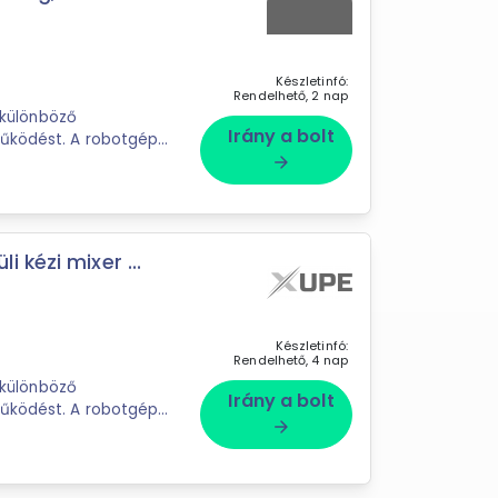
Készletinfó:
Rendelhető, 2 nap
Irány a bolt
ködést. A robotgép
lyekkel tökéletes ...
arrow_forward
 kézi mixer ...
Készletinfó:
Rendelhető, 4 nap
Irány a bolt
ködést. A robotgép
arrow_forward
lyekkel tökéletes ...