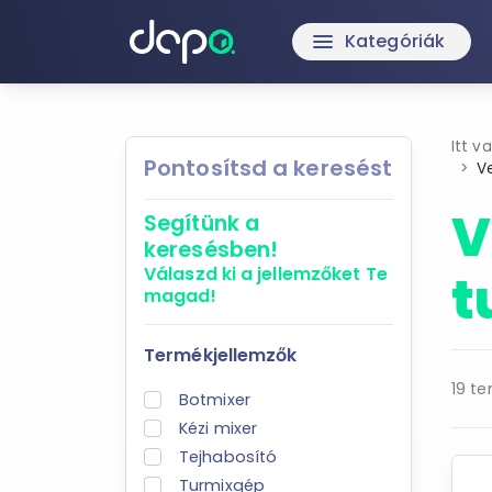
Kategóriák
menu
Itt v
Pontosítsd a keresést
Ve
V
Segítünk a
keresésben!
Válaszd ki a jellemzőket
Te
t
magad!
Termékjellemzők
19 te
Botmixer
Kézi mixer
Tejhabosító
Turmixgép