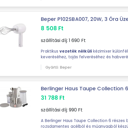
Beper P102SBA007, 20W, 3 Óra Üzem
8 508
Ft
szállítási díj:
1 690
Ft
Praktikus
vezeték
nélküli
kézimixer különfé
keveréséhez, tojás felveréséhez és habver
...
Gyártó: Beper
Berlinger Haus Taupe Collection 6 
31 788
Ft
szállítási díj:
990
Ft
A Berlinger Haus Taupe Collection 6 részes 
rozsdamentes acélból és műanyagból készül