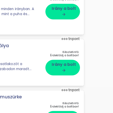
Irány a bolt
t minden irányban. A
 mint a puha és
arrow_forward
álya
Készletinfó:
Érdeklődj a boltban!
csatlakozót a
Irány a bolt
zabadon maradt
arrow_forward
eses zárral
amuszürke
Készletinfó:
Érdeklődj a boltban!