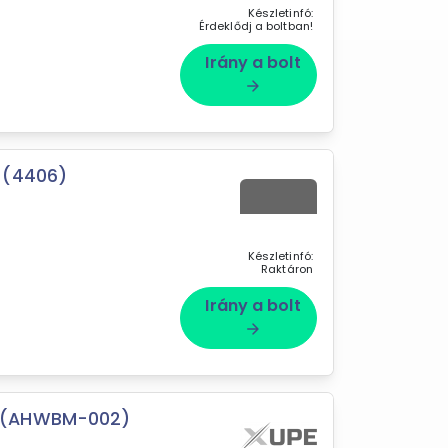
Készletinfó:
Érdeklődj a boltban!
Irány a bolt
arrow_forward
 (4406)
Készletinfó:
Raktáron
Irány a bolt
arrow_forward
 (AHWBM-002)