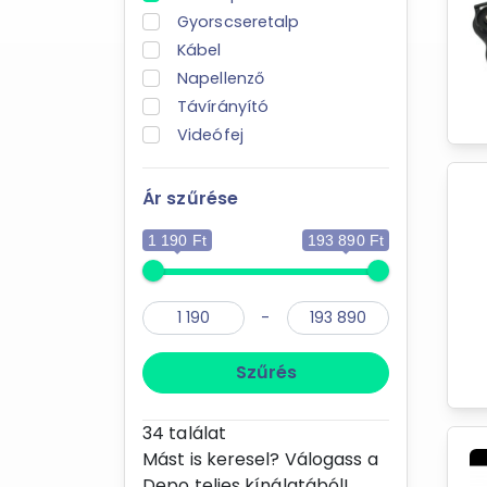
Gyorscseretalp
Kábel
Napellenző
Távírányító
Videófej
Ár szűrése
1 190 Ft
193 890 Ft
-
Szűrés
34
találat
Mást is keresel? Válogass a
Depo teljes kínálatából!