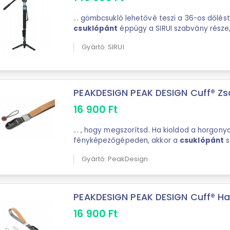
... gömbcsukló lehetővé teszi a 36-os dőlés
csuklópánt
éppúgy a SIRUI szabvány része,
tapadó ...
Gyártó: SIRUI
PEAKDESIGN PEAK DESIGN Cuff® Zs
16 900
Ft
... , hogy megszorítsd. Ha kioldod a horgony
fényképezőgépeden, akkor a
csuklópánt
s
végét körültekerheted a csuklódon, és mágn
Gyártó: PeakDesign
rögzítheted ...
PEAKDESIGN PEAK DESIGN Cuff® H
16 900
Ft