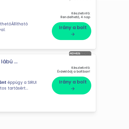
Készletinfó:
Rendelhető, 4 nap
thetőÁllítható
Irány a bolt
al.
arrow_forward
ábú ...
Készletinfó:
Érdeklődj a boltban!
Irány a bolt
ánt
éppúgy a SIRUI
arrow_forward
ni habszivacs fogantyú