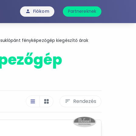
Fiókom
Partnereknek
person
suklópánt fényképezőgép kiegészítő árak
épezőgép
Rendezés
sort
table_rows
grid_view