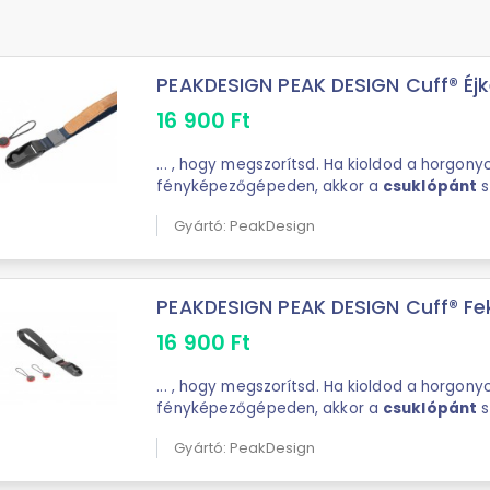
PEAKDESIGN PEAK DESIGN Cuff® Éjk
16 900
Ft
... , hogy megszorítsd. Ha kioldod a horgony
fényképezőgépeden, akkor a
csuklópánt
s
végét körültekerheted a csuklódon, és mágn
Gyártó: PeakDesign
rögzítheted ...
PEAKDESIGN PEAK DESIGN Cuff® Fe
16 900
Ft
... , hogy megszorítsd. Ha kioldod a horgony
fényképezőgépeden, akkor a
csuklópánt
s
végét körültekerheted a csuklódon, és mágn
Gyártó: PeakDesign
rögzítheted ...