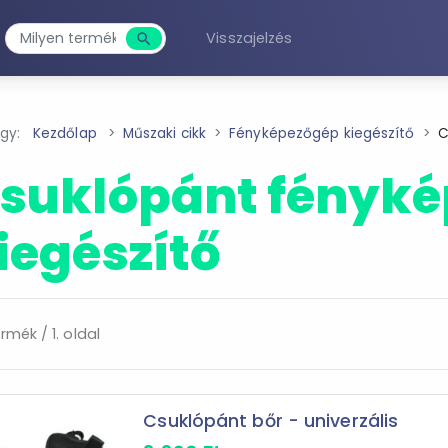
Visszajelzés
search
Keresés
agy:
Kezdőlap
Műszaki cikk
Fényképezőgép kiegészítő
C
suklópánt fényk
iegészítő
rmék / 1. oldal
Csuklópánt bőr - univerzális