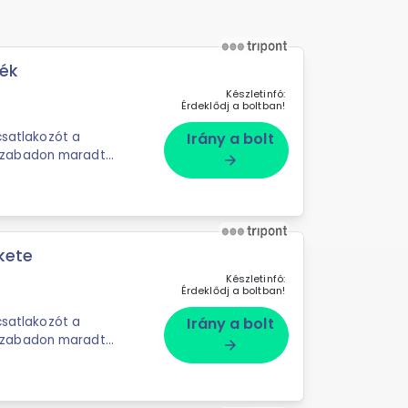
ék
Készletinfó:
Érdeklődj a boltban!
csatlakozót a
Irány a bolt
zabadon maradt
arrow_forward
eses zárral
kete
Készletinfó:
Érdeklődj a boltban!
csatlakozót a
Irány a bolt
zabadon maradt
arrow_forward
eses zárral