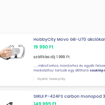
HobbyCity Movo GB-U70 akcióka
19 990
Ft
szállítási díj:
1 999
Ft
... , mikrofonhoz, monitorhoz és egyéb felsz
markolathoz tartozik egy állítható
csuklóp
biztonságosabbá teszi a használatot. A cs
Gyártó: HobbyCity
• Akciókamera ...
SIRUI P-424FS carbon monopod 3 l
149 995
Ft