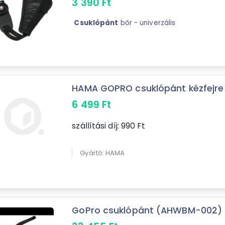
3 390
Ft
Csuklópánt
bőr - univerzális
HAMA GOPRO csuklópánt kézfejre
6 499
Ft
szállítási díj:
990
Ft
Gyártó: HAMA
GoPro csuklópánt (AHWBM-002)