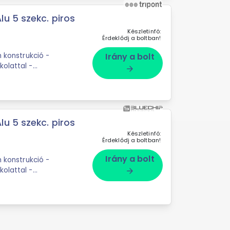
u 5 szekc. piros
Készletinfó:
Érdeklődj a boltban!
Irány a bolt
olattal -
arrow_forward
z vagy ...
u 5 szekc. piros
Készletinfó:
Érdeklődj a boltban!
Irány a bolt
olattal -
arrow_forward
z vagy ...