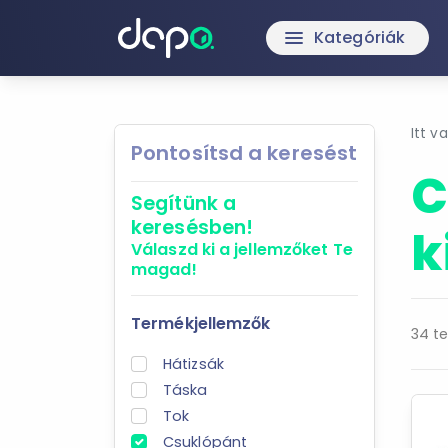
Kategóriák
menu
Itt v
Pontosítsd a keresést
C
Segítünk a
keresésben!
k
Válaszd ki a jellemzőket
Te
magad!
Termékjellemzők
34 te
Hátizsák
Táska
Tok
Csuklópánt