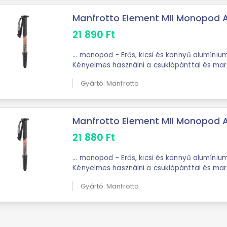
Manfrotto Element MII Monopod Al
21 890
Ft
... monopod - Erős, kicsi és könnyű alumínium konstrukció -
Kényelmes használni a csuklópánttal és mark
Megfordítható 1/4''-3/8'' csavarral kameráho
Gyártó: Manfrotto
Manfrotto Element MII Monopod Al
21 880
Ft
... monopod - Erős, kicsi és könnyű alumínium konstrukció -
Kényelmes használni a csuklópánttal és mark
Megfordítható 1/4''-3/8'' csavarral kameráho
Gyártó: Manfrotto