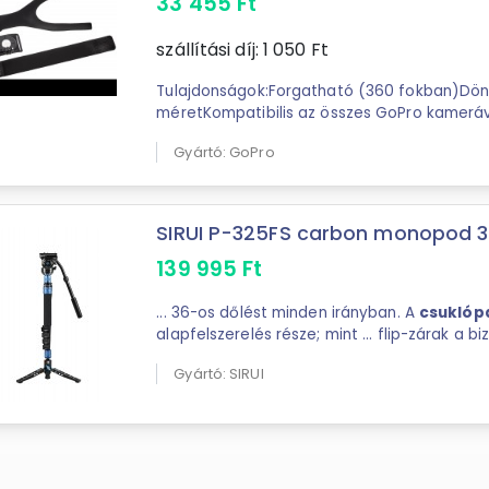
33 455
Ft
szállítási díj:
1 050
Ft
Tulajdonságok:Forgatható (360 fokban)Dön
méretKompatibilis az összes GoPro kameráv
Gyártó: GoPro
SIRUI P-325FS carbon monopod 3 l
139 995
Ft
... 36-os dőlést minden irányban. A
csuklóp
alapfelszerelés része; mint ... flip-zárak a biztos tartásért
Kényelmes
csuklópánt
és puha; hideg elle
Gyártó: SIRUI
...