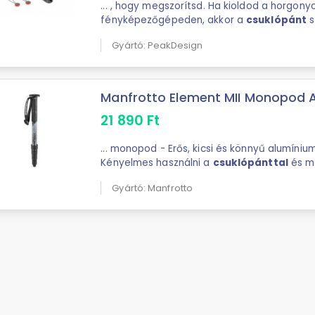
... , hogy megszorítsd. Ha kioldod a horgony
fényképezőgépeden, akkor a
csuklópánt
s
végét körültekerheted a csuklódon, és mágn
Gyártó: PeakDesign
rögzítheted ...
Manfrotto Element MII Monopod Al
21 890
Ft
... monopod - Erős, kicsi és könnyű alumínium konstrukció -
Kényelmes használni a
csuklópánttal
és ma
Megfordítható 1/4''-3/8'' csavarral kameráho
Gyártó: Manfrotto