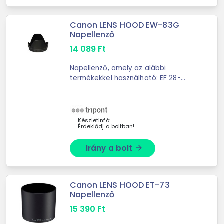
Canon LENS HOOD EW-83G
Napellenző
14 089
Ft
Napellenző, amely az alábbi
termékekkel használható: EF 28-
300mm f/3.5-5.6 IS USM
Készletinfó:
Érdeklődj a boltban!
Irány a bolt
arrow_forward
Canon LENS HOOD ET-73
Napellenző
15 390
Ft