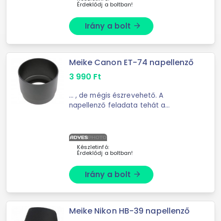
Érdeklődj a boltban!
Irány a bolt
arrow_forward
Meike Canon ET-74 napellenző
3 990
Ft
... , de mégis észrevehető. A
napellenző feladata tehát a
felesleges zavaró fények ...
geometriai okokból sohasem
teljesülhet teljesen. A napellenző
annál jobb, minél nagyobb méretű, ...
Készletinfó:
Érdeklődj a boltban!
Irány a bolt
arrow_forward
Meike Nikon HB-39 napellenző