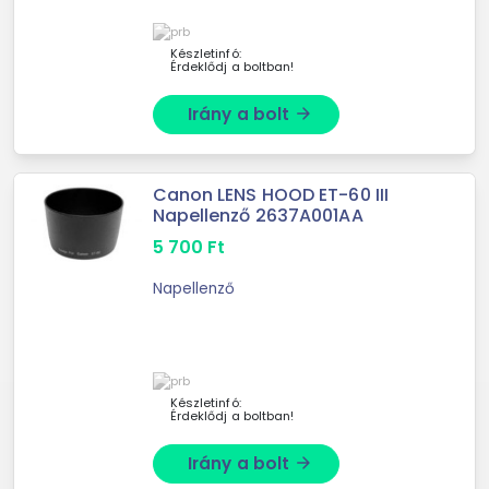
Készletinfó:
Érdeklődj a boltban!
Irány a bolt
arrow_forward
Canon LENS HOOD ET-60 III
Napellenző 2637A001AA
5 700
Ft
Napellenző
Készletinfó:
Érdeklődj a boltban!
Irány a bolt
arrow_forward