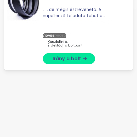
... , de mégis észrevehető. A
napellenző feladata tehát a
felesleges zavaró fények ...
geometriai okokból sohasem
teljesülhet teljesen. A napellenző
annál jobb, minél nagyobb méretű, ...
Készletinfó:
Érdeklődj a boltban!
Irány a bolt
arrow_forward