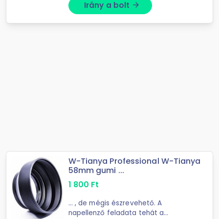
Irány a bolt
arrow_forward
W-Tianya Professional W-Tianya
58mm gumi ...
1 800
Ft
... , de mégis észrevehető. A
napellenző feladata tehát a