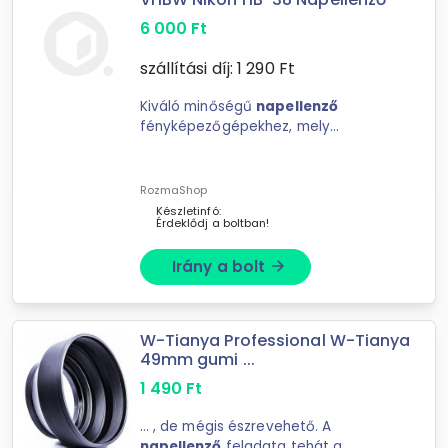
6 000
Ft
szállítási díj:
1 290
Ft
Kiváló minőségű
napellenző
fényképezőgépekhez, mely
csökkenti a szórt fényt a
tökéletesen exponált fényképek ...
RozmaShop
Készletinfó:
Érdeklődj a boltban!
Irány a bolt
arrow_forward
W-Tianya Professional W-Tianya
49mm gumi ...
1 490
Ft
... , de mégis észrevehető. A
napellenző
feladata tehát a