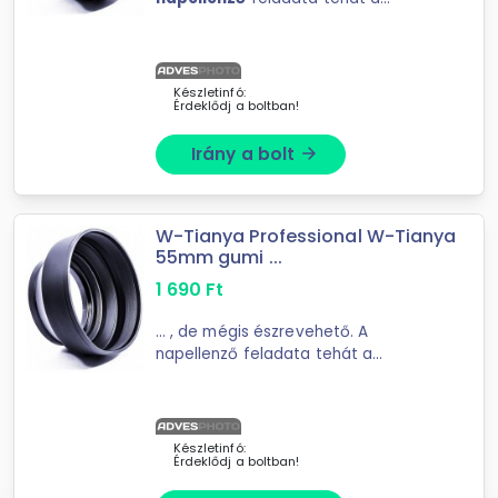
felesleges zavaró fények ...
geometriai okokból sohasem
teljesülhet teljesen. A
napellenző
annál jobb, minél nagyobb méretű, ...
Készletinfó:
Érdeklődj a boltban!
Irány a bolt
arrow_forward
W-Tianya Professional W-Tianya
55mm gumi ...
1 690
Ft
... , de mégis észrevehető. A
napellenző feladata tehát a
felesleges zavaró fények ...
geometriai okokból sohasem
teljesülhet teljesen. A napellenző
annál jobb, minél nagyobb méretű, ...
Készletinfó:
Érdeklődj a boltban!