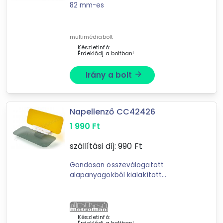
82 mm-es
multimédiabolt
Készletinfó:
Érdeklődj a boltban!
Irány a bolt
arrow_forward
Napellenző CC42426
1 990
Ft
szállítási díj:
990
Ft
Gondosan összeválogatott
alapanyagokból kialakított
napellenző
megvédi szemét a
túlzott napfény éa azéjszakai fényak
behatásaitól! A 2 in 1 napelle
Készletinfó:
Forgalmazók