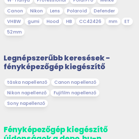
W-Tianya
Professional
PolarPro
Meike
Canon
Nikon
Lens
Polaroid
Defender
VHBW
gumi
Hood
HB
CC42426
mm
ET
52mm
Legnépszerűbb keresések -
fényképezőgép kiegészítő
táska napellenző
Canon napellenző
Nikon napellenző
Fujifilm napellenző
Sony napellenző
Fényképezőgép kiegészítő
újdonságok a depo.hu-n