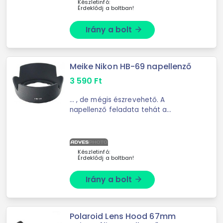
Készletinfó:
Érdeklődj a boltban!
Irány a bolt
arrow_forward
Meike Nikon HB-69 napellenző
3 590
Ft
... , de mégis észrevehető. A
napellenző feladata tehát a
felesleges zavaró fények ...
geometriai okokból sohasem
teljesülhet teljesen. A napellenző
annál jobb, minél nagyobb méretű, ...
Készletinfó:
Érdeklődj a boltban!
Irány a bolt
arrow_forward
Polaroid Lens Hood 67mm