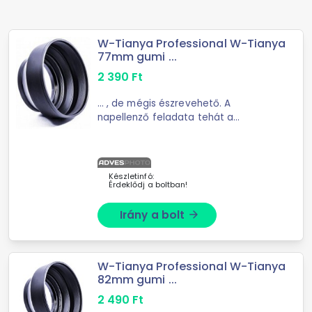
W-Tianya Professional W-Tianya
77mm gumi ...
2 390
Ft
... , de mégis észrevehető. A
napellenző feladata tehát a
felesleges zavaró fények ...
geometriai okokból sohasem
teljesülhet teljesen. A napellenző
annál jobb, minél nagyobb méretű, ...
Készletinfó:
Érdeklődj a boltban!
Irány a bolt
arrow_forward
W-Tianya Professional W-Tianya
82mm gumi ...
2 490
Ft