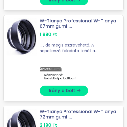
W-Tianya Professional W-Tianya
67mm gumi ...
1 990
Ft
... , de mégis észrevehető. A
napellenző feladata tehát a
felesleges zavaró fények ...
geometriai okokból sohasem
teljesülhet teljesen. A napellenző
annál jobb, minél nagyobb méretű, ...
Készletinfó:
Érdeklődj a boltban!
Irány a bolt
arrow_forward
W-Tianya Professional W-Tianya
72mm gumi ...
2 190
Ft