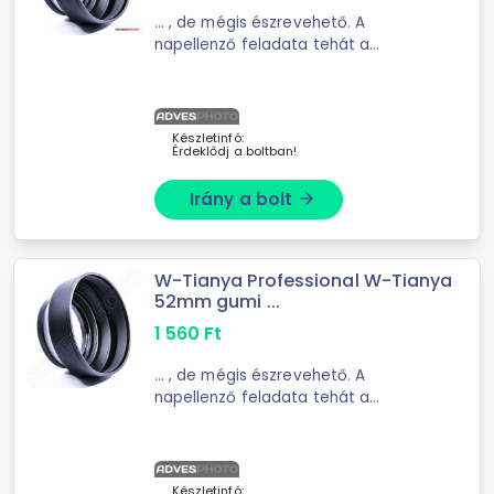
... , de mégis észrevehető. A
napellenző feladata tehát a
felesleges zavaró fények ...
geometriai okokból sohasem
teljesülhet teljesen. A napellenző
annál jobb, minél nagyobb méretű, ...
Készletinfó:
Érdeklődj a boltban!
Irány a bolt
arrow_forward
W-Tianya Professional W-Tianya
52mm gumi ...
1 560
Ft
... , de mégis észrevehető. A
napellenző feladata tehát a
felesleges zavaró fények ...
geometriai okokból sohasem
teljesülhet teljesen. A napellenző
annál jobb, minél nagyobb méretű, ...
Készletinfó: