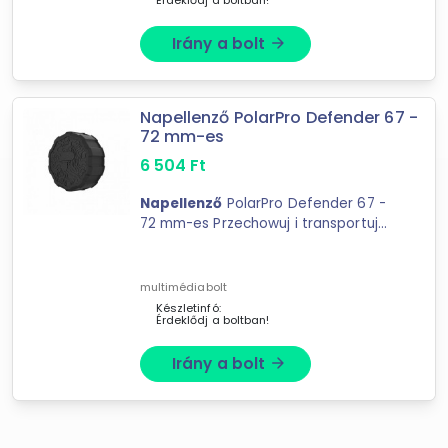
Érdeklődj a boltban!
multimédiabolt
Metroman Webáruház
Irány a bolt
arrow_forward
RozmaShop
AdvesPhoto ; Jupio
MasterComp
Napellenző PolarPro Defender 67 -
72 mm-es
Tripont Foto Video Kft.
6 504
Ft
Napellenző
PolarPro Defender 67 -
72 mm-es Przechowuj i transportuj
bezpiecznieNowa ...
multimédiabolt
Készletinfó:
Érdeklődj a boltban!
Irány a bolt
arrow_forward