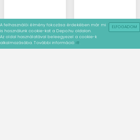
A felhasználói élmény fokozása érdekében már mi
ELFOGADOM
is használunk cookie-kat a Depo.hu oldalon.
Az oldal használatával beleegyezel a cookie-k
alkalmazásába. További információ
itt
.