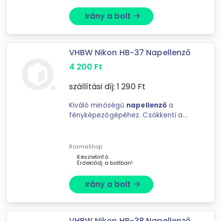
Irány a bolt
arrow_forward
VHBW Nikon HB-37 Napellenző
4 200
Ft
szállítási díj:
1 290
Ft
Kiváló minőségű
napellenző
a
fényképezőgépéhez. Csökkenti a
szórt fényt a tökéletesen exponált
fényképekért. ...
RozmaShop
Készletinfó:
Érdeklődj a boltban!
Irány a bolt
arrow_forward
VHBW Nikon HB-38 Napellenző