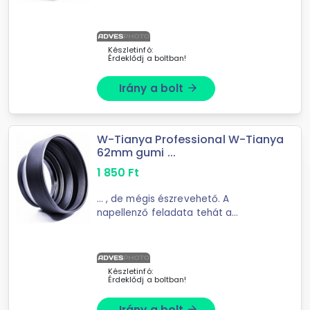
felesleges zavaró fények ...
geometriai okokból sohasem
teljesülhet teljesen. A napellenző
annál jobb, minél nagyobb méretű, ...
Készletinfó:
Érdeklődj a boltban!
Irány a bolt
arrow_forward
W-Tianya Professional W-Tianya
62mm gumi ...
1 850
Ft
... , de mégis észrevehető. A
napellenző feladata tehát a
felesleges zavaró fények ...
geometriai okokból sohasem
teljesülhet teljesen. A napellenző
annál jobb, minél nagyobb méretű, ...
Készletinfó:
Érdeklődj a boltban!
Irány a bolt
arrow_forward