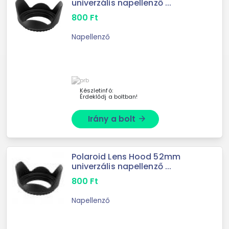
univerzális napellenző ...
800
Ft
Napellenző
Készletinfó:
Érdeklődj a boltban!
Irány a bolt
arrow_forward
Polaroid Lens Hood 52mm
univerzális napellenző ...
800
Ft
Napellenző