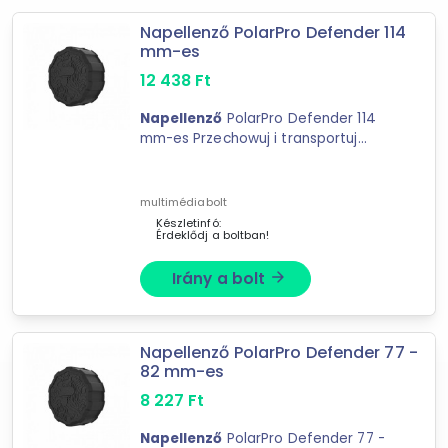
Napellenző
Napellenző PolarPro Defender 114
Távírányító
mm-es
12 438
Ft
Ár szűrése
Napellenző
PolarPro Defender 114
600 Ft
mm-es Przechowuj i transportuj
879 890 Ft
bezpiecznieNowa osłona ...
multimédiabolt
-
Készletinfó:
Érdeklődj a boltban!
Szűrés
Irány a bolt
arrow_forward
395
találat
Mást is keresel? Válogass a Depo teljes
Napellenző PolarPro Defender 77 -
kínálatából!
82 mm-es
8 227
Ft
tovább válogatok »
Napellenző
PolarPro Defender 77 -