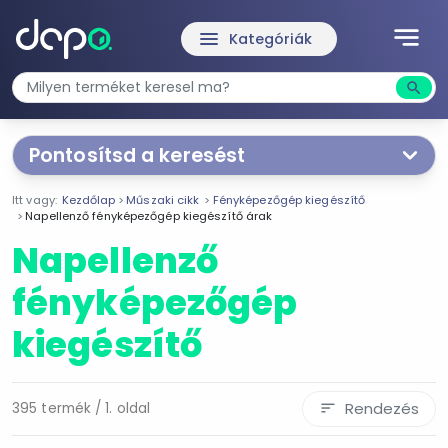
notes
menu
Kategóriák
search
Kere
Pontosítsd a keresést
Segítünk a keresésben!
Itt vagy:
Kezdőlap
Műszaki cikk
Fényképezőgép kiegészítő
Válaszd ki a jellemzőket
Te magad!
Napellenző fényképezőgép kiegészítő árak
Napellenző
Termékjellemzők
fényképezőgép
Hátizsák
kiegészítő
Táska
Tok
Csuklópánt
Rendezés
395 termék / 1. oldal
sort
Gyorscseretalp
Kábel