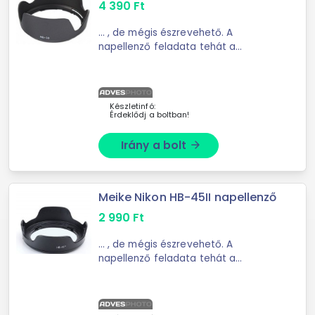
4 390
Ft
... , de mégis észrevehető. A
napellenző feladata tehát a
felesleges zavaró fények ...
geometriai okokból sohasem
teljesülhet teljesen. A napellenző
annál jobb, minél nagyobb méretű, ...
Készletinfó:
Érdeklődj a boltban!
Irány a bolt
arrow_forward
Meike Nikon HB-45II napellenző
2 990
Ft
... , de mégis észrevehető. A
napellenző feladata tehát a
felesleges zavaró fények ...
geometriai okokból sohasem
teljesülhet teljesen. A napellenző
annál jobb, minél nagyobb méretű, ...