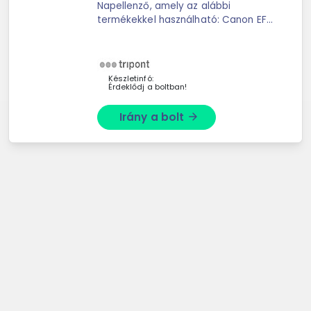
Napellenző, amely az alábbi
termékekkel használható: Canon EF
100mm f/2.8L Macro IS USM
Készletinfó:
Érdeklődj a boltban!
Irány a bolt
arrow_forward