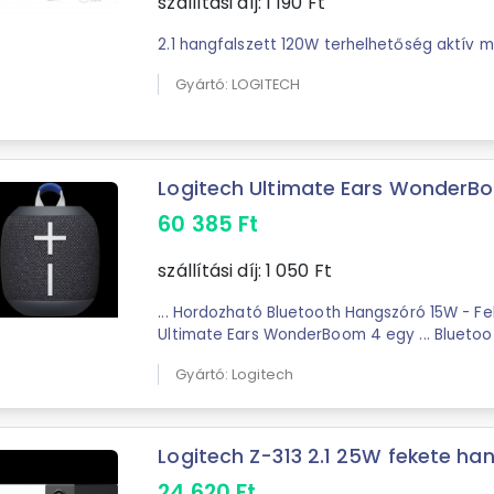
szállítási díj:
1 190
Ft
2.1 hangfalszett 120W terhelhetőség aktív
Gyártó: LOGITECH
Logitech Ultimate Ears WonderBo
60 385
Ft
szállítási díj:
1 050
Ft
... Hordozható Bluetooth Hangszóró 15W - F
Ultimate Ears WonderBoom 4 egy ... Bluetooth-t támogató
eszközökÉrdekes tudnivalók: A
Logitech
már
Gyártó: Logitech
van ...
Logitech Z-313 2.1 25W fekete han
24 620
Ft