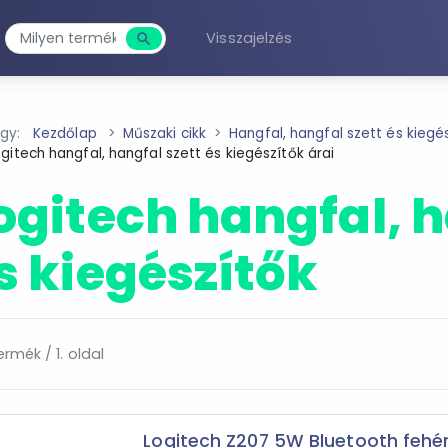
Visszajelzés
search
Keresés
agy:
Kezdőlap
Műszaki cikk
Hangfal, hangfal szett és kiegé
gitech hangfal, hangfal szett és kiegészítők árai
ogitech hangfal, h
s kiegészítők
ermék / 1. oldal
Logitech Z207 5W Bluetooth fehé