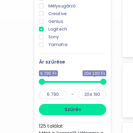
Mélysugárzó
Creative
Genius
Logitech
Sony
Yamaha
Ár szűrése
6 790 Ft
204 190 Ft
-
Szűrés
125
találat