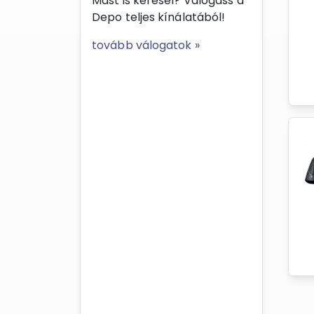
Mást is keresel? Válogass a
Depo teljes kínálatából!
tovább válogatok »