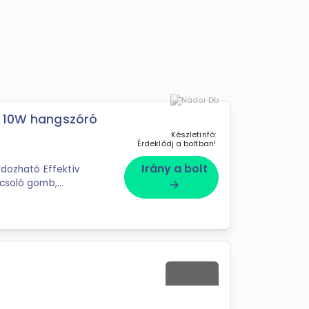
k 10W hangszóró
Készletinfó:
Érdeklődj a boltban!
Irány a bolt
rdozható Effektív
pcsoló gomb,
arrow_forward
Fejhallgató kimenet, Hangerő szabályzó, Hangszín szabályzó, ...