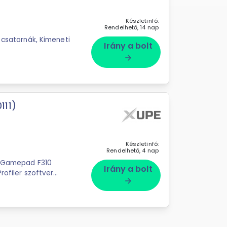
Készletinfó:
Rendelhető, 14 nap
1 csatornák, Kimeneti
Irány a bolt
arrow_forward
111)
Készletinfó:
Rendelhető, 4 nap
 Gamepad F310
Irány a bolt
rofiler szoftver
arrow_forward
programozható