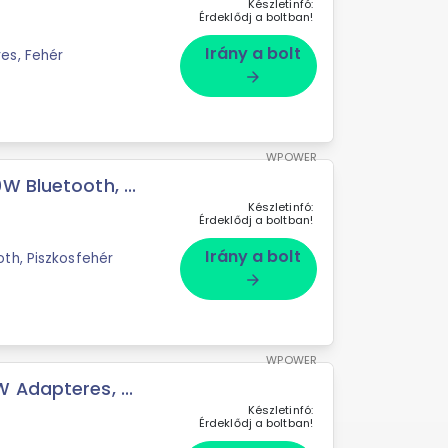
Készletinfó:
Érdeklődj a boltban!
Irány a bolt
es, Fehér
arrow_forward
WPOWER
 Bluetooth, ...
Készletinfó:
Érdeklődj a boltban!
Irány a bolt
th, Piszkosfehér
arrow_forward
WPOWER
 Adapteres, ...
Készletinfó:
Érdeklődj a boltban!