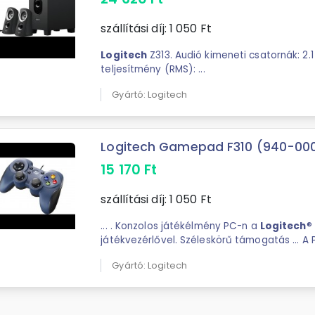
szállítási díj:
1 050
Ft
Logitech
Z313. Audió kimeneti csatornák: 2.
teljesítmény (RMS): ...
Gyártó: Logitech
Logitech Gamepad F310 (940-000
15 170
Ft
szállítási díj:
1 050
Ft
... . Konzolos játékélmény PC-n a
Logitech
®
játékvezérlővel. Széleskörű támogatás ... A P
segítségével, a
Logitech
Gamepad F310 be
Gyártó: Logitech
billentyűzet és ...