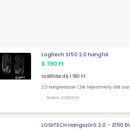
Logitech S150 2.0 hangfal
6 790
Ft
szállítási díj:
1 190
Ft
2.0 hangrendszer 1,2W teljesítmény USB csa
Gyártó: LOGITECH
LOGITECH Hangszóró 2.0 - Z150 6W