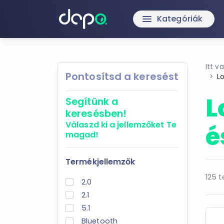
Kategóriák
menu
Itt v
Pontosítsd a keresést
Lo
L
Segítünk a
keresésben!
Válaszd ki a jellemzőket
Te
é
magad!
Termékjellemzők
125 t
2.0
2.1
5.1
Bluetooth