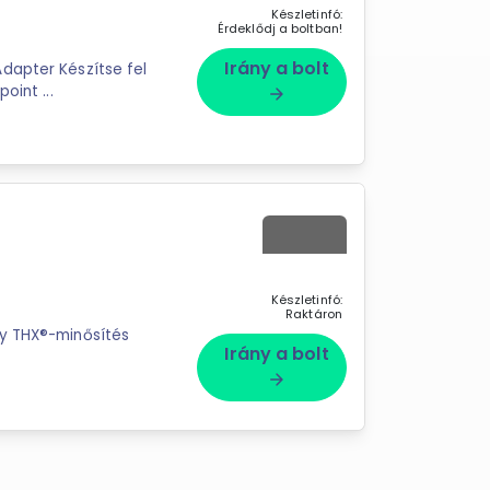
Készletinfó:
Érdeklődj a boltban!
Irány a bolt
dapter Készítse fel
hangszóróit a Bluetooth technológiára. Multipoint ...
arrow_forward
Készletinfó:
Raktáron
ny THX®-minősítés
Irány a bolt
arrow_forward