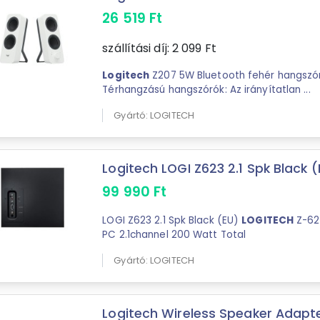
26 519
Ft
szállítási díj:
2 099
Ft
Logitech
Z207 5W Bluetooth fehér hangszór
Térhangzású hangszórók: Az irányítatlan ...
Gyártó: LOGITECH
Logitech LOGI Z623 2.1 Spk Black 
99 990
Ft
LOGI Z623 2.1 Spk Black (EU)
LOGITECH
Z-62
PC 2.1channel 200 Watt Total
Gyártó: LOGITECH
Logitech Wireless Speaker Adapter