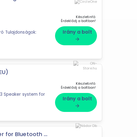
Készletinfó:
Érdeklődj a boltban!
Irány a bolt
ó Tulajdonságok:
arrow_forward
(EU)
Készletinfó:
Érdeklődj a boltban!
3 Speaker system for
Irány a bolt
arrow_forward
 for Bluetooth ...