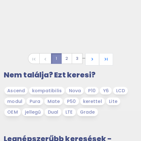
…
1
2
3
first_page
navigate_before
navigate_next
last_page
Nem találja? Ezt keresi?
Ascend
kompatibilis
Nova
P10
Y6
LCD
modul
Pura
Mate
P50
kerettel
Lite
OEM
jellegű
Dual
LTE
Grade
Legnépszerűbb keresések -