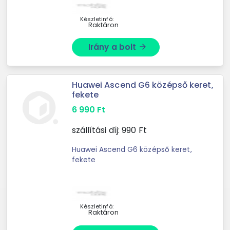
Készletinfó:
Raktáron
Irány a bolt
arrow_forward
Huawei Ascend G6 középső keret,
fekete
6 990
Ft
szállítási díj:
990
Ft
Huawei Ascend G6 középső keret,
fekete
Készletinfó:
Raktáron