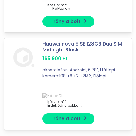
INNOTECH SHOP
Készletinfó:
Raktáron
MediaMarkt.hu
MobilWebshop
Irány a bolt
arrow_forward
profitokos.hu
Huawei nova 9 SE 128GB DualSIM
Midnight Black
165 900
Ft
okostelefon, Android, 6,78", Hátlapi
kamera:108 +8 +2 +2MP, Előlapi
kamera:16MP, RAM:8GB, ROM:128GB,
MicroSDXC, 4G, 4000mAh, Dual SIM,
Wi-Fi 5/ac, Bluetooth, NFC, 191 g,
Magyar ...
Készletinfó:
Érdeklődj a boltban!
Irány a bolt
arrow_forward