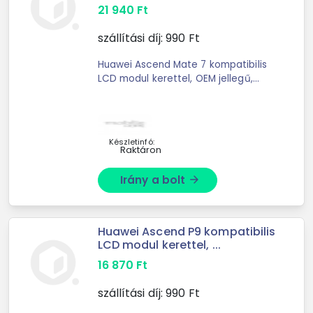
21 940
Ft
szállítási díj:
990
Ft
Huawei Ascend Mate 7 kompatibilis
LCD modul kerettel, OEM jellegű,
fekete
Készletinfó:
Raktáron
Irány a bolt
arrow_forward
Huawei Ascend P9 kompatibilis
LCD modul kerettel, ...
16 870
Ft
szállítási díj:
990
Ft