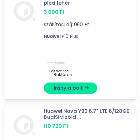
plexi fehér
3 000
Ft
Ár szűrése
szállítási díj:
990
Ft
990 Ft
711 665 Ft
Huawei
P10 Plus
-
Szűrés
Készletinfó:
Raktáron
214
találat
Irány a bolt
arrow_forward
Mást is keresel? Válogass a Depo teljes
kínálatából!
tovább válogatok »
Huawei Nova Y90 6,7" LTE 6/128GB
DualSIM zöld ...
110 720
Ft