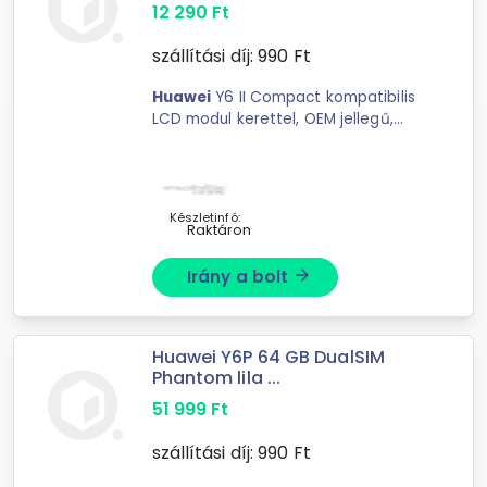
12 290
Ft
szállítási díj:
990
Ft
Huawei
Y6 II Compact kompatibilis
LCD modul kerettel, OEM jellegű,
fekete, Grade R
Készletinfó:
Raktáron
Irány a bolt
arrow_forward
Huawei Y6P 64 GB DualSIM
Phantom lila ...
51 999
Ft
szállítási díj:
990
Ft