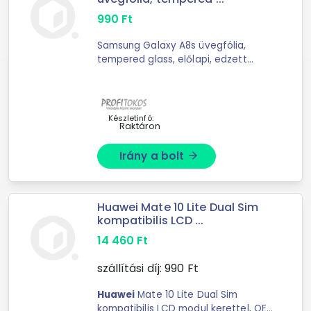
990
Ft
Samsung Galaxy A8s üvegfólia,
tempered glass, előlapi, edzett
részletes leírása: Az üvegfólia
Samsung Galaxy A8s SM-G887F/DS
mobiltelefon képernyőjéhez iga
Készletinfó:
Raktáron
Irány a bolt
arrow_forward
Huawei Mate 10 Lite Dual Sim
kompatibilis LCD ...
14 460
Ft
szállítási díj:
990
Ft
Huawei
Mate 10 Lite Dual Sim
kompatibilis LCD modul kerettel, OEM