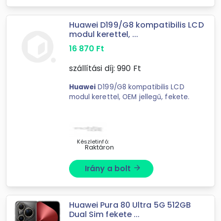
Huawei D199/G8 kompatibilis LCD
modul kerettel, ...
16 870
Ft
szállítási díj:
990
Ft
Huawei
D199/G8 kompatibilis LCD
modul kerettel, OEM jellegű, fekete.
Készletinfó:
Raktáron
Irány a bolt
arrow_forward
Huawei Pura 80 Ultra 5G 512GB
Dual Sim fekete ...