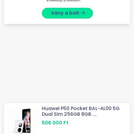
Érdeklődj a boltban!
Irány a bolt
arrow_forward
Huawei P50 Pocket BAL-AL00 5G
Dual Sim 256GB 8GB ...
506 000
Ft