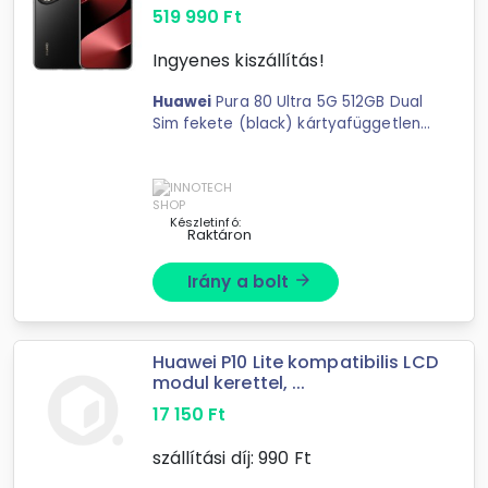
519 990
Ft
Ingyenes kiszállítás!
Huawei
Pura 80 Ultra 5G 512GB Dual
Sim fekete (black) kártyafüggetlen
...
Készletinfó:
Raktáron
Irány a bolt
arrow_forward
Huawei P10 Lite kompatibilis LCD
modul kerettel, ...
17 150
Ft
szállítási díj:
990
Ft