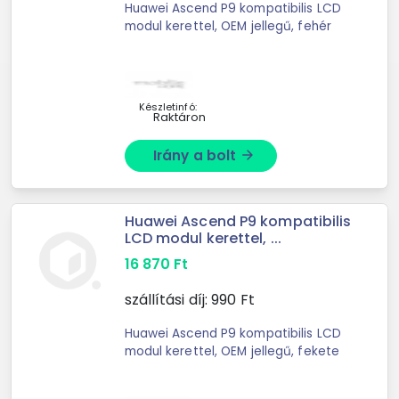
Huawei Ascend P9 kompatibilis LCD
modul kerettel, OEM jellegű, fehér
Készletinfó:
Raktáron
Irány a bolt
arrow_forward
Huawei Ascend P9 kompatibilis
LCD modul kerettel, ...
16 870
Ft
szállítási díj:
990
Ft
Huawei Ascend P9 kompatibilis LCD
modul kerettel, OEM jellegű, fekete