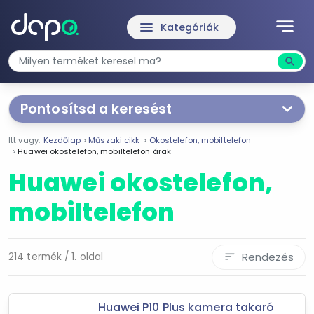
notes
menu
Kategóriák
search
Kere
Pontosítsd a keresést
Segítünk a keresésben!
Itt vagy:
Kezdőlap
Műszaki cikk
Okostelefon, mobiltelefon
Válaszd ki a jellemzőket
Te magad!
Huawei okostelefon, mobiltelefon árak
Huawei okostelefon,
Termékjellemzők
mobiltelefon
Apple
LG
Samsung
Rendezés
214 termék / 1. oldal
sort
Huawei
Nokia
IPhone
Huawei P10 Plus kamera takaró