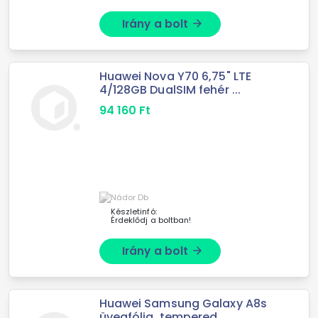
Irány a bolt
arrow_forward
Huawei Nova Y70 6,75" LTE
4/128GB DualSIM fehér ...
94 160
Ft
Készletinfó:
Érdeklődj a boltban!
Irány a bolt
arrow_forward
Huawei Samsung Galaxy A8s
üvegfólia, tempered ...