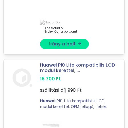
Készletinfó:
Érdeklődj a boltban!
Irány a bolt
arrow_forward
Huawei P10 Lite kompatibilis LCD
modul kerettel, ...
15 700
Ft
szállítási díj:
990
Ft
Huawei
P10 Lite kompatibilis LCD
modul kerettel, OEM jellegű, fehér.
Forgalmazók
MobileHome
Nádor Rendszerház Debrecen Kft.