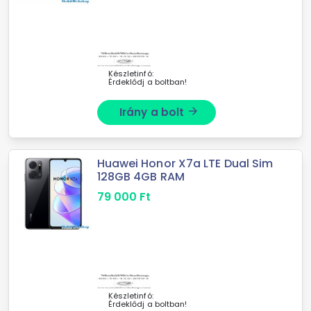
Készletinfó:
Érdeklődj a boltban!
Irány a bolt
arrow_forward
Huawei Honor X7a LTE Dual Sim
128GB 4GB RAM
79 000
Ft
Készletinfó:
Érdeklődj a boltban!