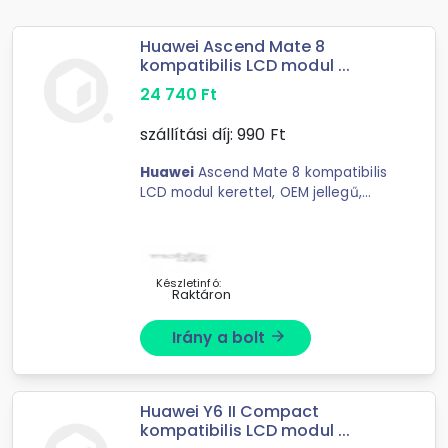
Huawei Ascend Mate 8
kompatibilis LCD modul ...
24 740
Ft
szállítási díj:
990
Ft
Huawei
Ascend Mate 8 kompatibilis
LCD modul kerettel, OEM jellegű,
fehér
Készletinfó:
Raktáron
Irány a bolt
arrow_forward
Huawei Y6 II Compact
kompatibilis LCD modul ...