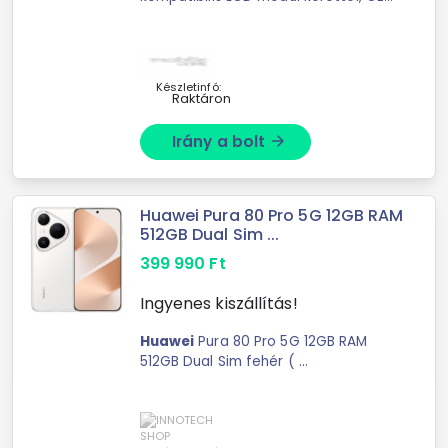
jellegű, kék, Grade R
Készletinfó:
Raktáron
Irány a bolt
arrow_forward
Huawei Pura 80 Pro 5G 12GB RAM
512GB Dual Sim ...
399 990
Ft
Ingyenes kiszállítás!
Huawei
Pura 80 Pro 5G 12GB RAM
512GB Dual Sim fehér ( ...