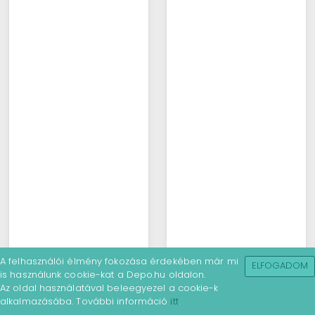
A felhasználói élmény fokozása érdekében már mi
ELFOGADOM
is használunk cookie-kat a Depo.hu oldalon.
Az oldal használatával beleegyezel a cookie-k
alkalmazásába. További információ
itt
.