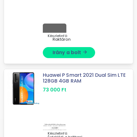
Készletinfó:
Raktáron
Irány a bolt
arrow_forward
Huawei P Smart 2021 Dual Sim LTE
128GB 4GB RAM
73 000
Ft
Készletinfó: