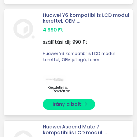
Huawei Y6 kompatibilis LCD modul
kerettel, OEM ...
4 990
Ft
szállítási díj:
990
Ft
Huawei Y6 kompatibilis LCD modul
kerettel, OEM jellegű, fehér.
Készletinfó:
Raktáron
Irány a bolt
arrow_forward
Huawei Ascend Mate 7
kompatibilis LCD modul ...