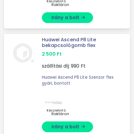
Készletinfó:
Raktáron
Irány a bolt
arrow_forward
Huawei Ascend P8 Lite
bekapcsológomb flex
2 500
Ft
szállítási díj:
990
Ft
Huawei Ascend P8 Lite Szenzor flex
gyári, bontott
Készletinfó:
Raktáron
Irány a bolt
arrow_forward