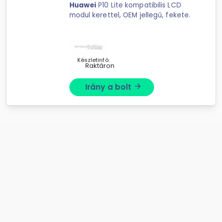
Huawei
P10 Lite kompatibilis LCD
modul kerettel, OEM jellegű, fekete.
Készletinfó:
Raktáron
Irány a bolt
arrow_forward