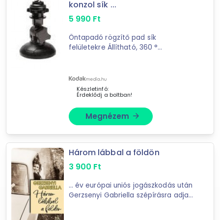
konzol sík ...
Töltő
5 990
Ft
Vállpánt
Öntapadó rögzítő pad sík
Ár szűrése
felületekre Állítható, 360 °
forgatható fejű Vízi sportokhoz,
akciókamerákhoz A KO
1 427 Ft
473 400 Ft
Készletinfó:
Érdeklődj a boltban!
-
Megnézem
arrow_forward
Szűrés
Három lábbal a földön
44
találat
Mást is keresel? Válogass a Depo teljes
3 900
Ft
kínálatából!
... év európai uniós jogászkodás után
Gerzsenyi Gabriella szépírásra adja
tovább válogatok »
a
fejét
. Márpedig ez történt. És
most, két év után itt a ...