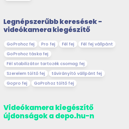
Legnépszerűbb keresések -
videókamera kiegészítő
GoProhoz fej
Pro fej
Fél fej
Fél fej vállpánt
GoProhoz táska fej
Fél stabilizátor tartozék csomag fej
Szerelem töltő fej
távirányító vállpánt fej
Gopro fej
GoProhoz töltő fej
Videókamera kiegészítő
újdonságok a depo.hu-n