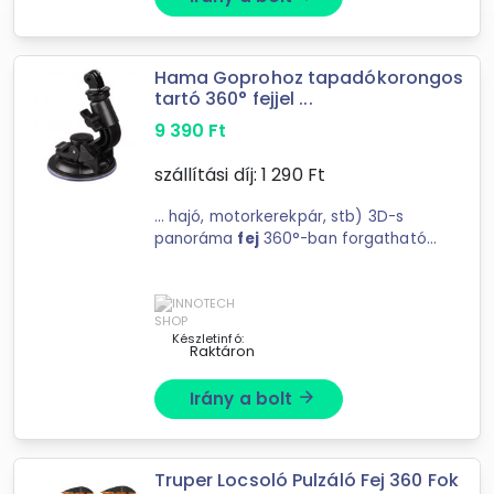
Hama Goprohoz tapadókorongos
tartó 360° fejjel ...
9 390
Ft
szállítási díj:
1 290
Ft
... hajó, motorkerekpár, stb) 3D-s
panoráma
fej
360°-ban forgatható,
90mm-es tapadókorong, extra ...
hajó, motorkerekpár, stb) 3D-s
panoráma
fej
360°-ban forgatható,
90mm-es tapadókorong, ...
Készletinfó:
Raktáron
Irány a bolt
arrow_forward
Truper Locsoló Pulzáló Fej 360 Fok