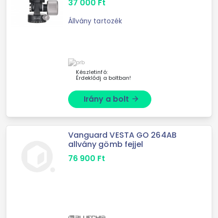
37 000
Ft
Állvány tartozék
Készletinfó:
Érdeklődj a boltban!
Irány a bolt
arrow_forward
Vanguard VESTA GO 264AB
allvány gömb fejjel
76 900
Ft