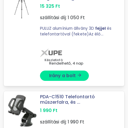
15 325
Ft
szállítási díj:
1 050
Ft
PULUZ alumínium állvány 3D
fejjel
és
telefontartóval (fekete)Az élő
felvételekhez tervezett Puluz állvány
rendkívül ...
Készletinfó:
Rendelhető, 4 nap
Irány a bolt
arrow_forward
PDA-C1510 Telefontartó
műszerfalra, és ...
1 990
Ft
szállítási díj:
1 990
Ft