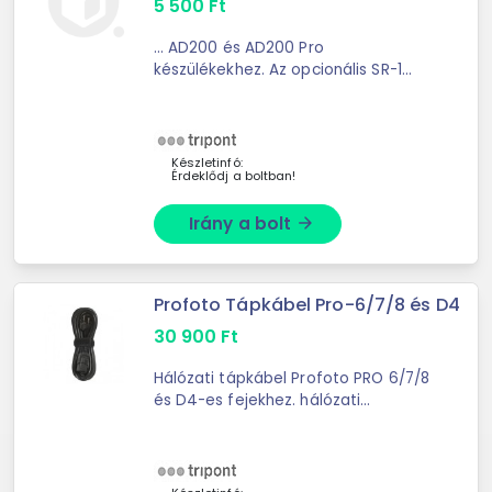
5 500
Ft
... AD200 és AD200 Pro
készülékekhez. Az opcionális SR-1
kerek fej adapterrel is illeszkedik a
TT685 vakuhoz.
Készletinfó:
Érdeklődj a boltban!
Irány a bolt
arrow_forward
Profoto Tápkábel Pro-6/7/8 és D4
30 900
Ft
Hálózati tápkábel Profoto PRO 6/7/8
és D4-es fejekhez. hálózati
feszültség: 230 V