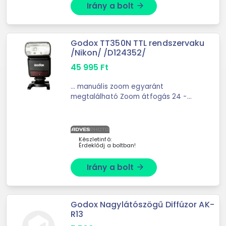
Irány a bolt
arrow_forward
Godox TT350N TTL rendszervaku
/Nikon/ /D124352/
45 995
Ft
... manuális zoom egyaránt
megtalálható Zoom átfogás 24 -
105mm Dönthető, forgatható fej (0 -
270\' / -7 - 90\') Villanási idő 1/350 -
1/20000 ...
Készletinfó:
Érdeklődj a boltban!
Irány a bolt
arrow_forward
Godox Nagylátószögű Diffúzor AK-
R13