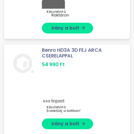
Készletinfó:
Raktáron
Irány a bolt
arrow_forward
Benro HD3A 3D FEJ ARCA
CSERELAPPAL
54 990
Ft
Készletinfó:
Érdeklődj a boltban!
Irány a bolt
arrow_forward