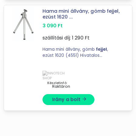
Kodakmedia webáruház
Hama mini állvány, gömb fejjel,
Libri
ezüst 1620 ...
Tripont Foto Video Kft.
3 090
Ft
INNOTECH SHOP
MasterComp
szállítási díj:
1 290
Ft
CleanDepo.hu
Iroda Trade. Hu
Hama mini állvány, gömb
fejjel
,
ezüst 1620 (4551) Hivatalos
XuPe.hu
magyarországi forgalmazótól. Leírás:
PrimaNet.hu
Mini állvány fotó- ...
Extreme Digital
Marketworld webáruház
Készletinfó:
kellegyszerszam.hu
Raktáron
Bluechip
Irány a bolt
arrow_forward
AdvesPhoto ; Jupio