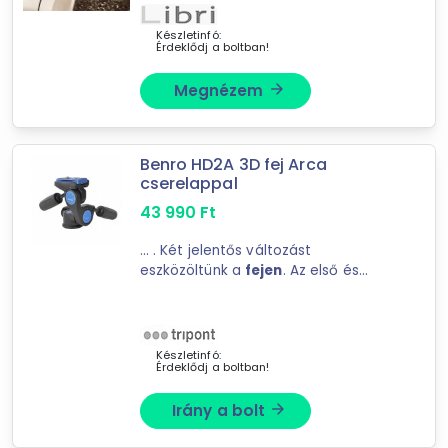
Készletinfó:
Érdeklődj a boltban!
Megnézem
arrow_forward
Benro HD2A 3D fej Arca
cserelappal
43 990
Ft
... . Két jelentős változást
eszközöltünk a
fejen
. Az első és
legfontosabb, hogy ... . Az Arca
kompatibilitásnak köszönhetően
több
fejet
is használhatunk egyetlen
cserelappal, nem ...
Készletinfó:
Érdeklődj a boltban!
Irány a bolt
arrow_forward
Forgalmazók