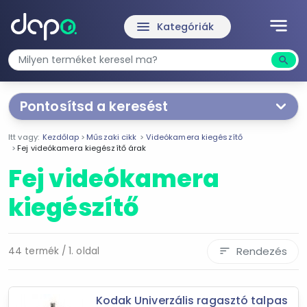
notes
menu
Kategóriák
search
Kere
Pontosítsd a keresést
Segítünk a keresésben!
Itt vagy:
Kezdőlap
Műszaki cikk
Videókamera kiegészítő
Válaszd ki a jellemzőket
Te magad!
Fej videókamera kiegészítő árak
Fej videókamera
Termékjellemzők
kiegészítő
Fej
Koffer
Stabilizátor
Rendezés
44 termék / 1. oldal
sort
Tartozék csomag
Táska
Távirányító
Kodak Univerzális ragasztó talpas