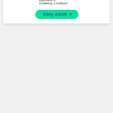
Készletinfó:
Érdeklődj a boltban!
Irány a bolt
arrow_forward