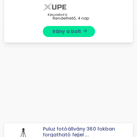
tartás!Megjegyzés1 ...
Készletinfó:
Rendelhető, 4 nap
Irány a bolt
arrow_forward
Puluz fotóállvány 360 fokban
forgatható fejjel ...