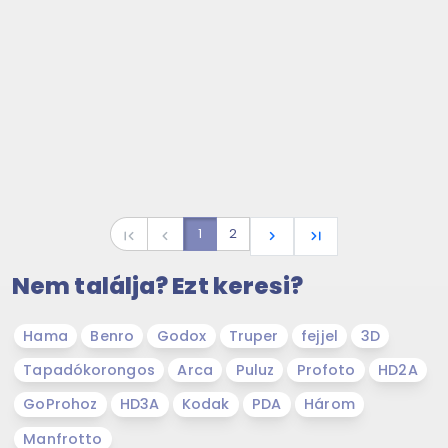
1
2
first_page
navigate_before
navigate_next
last_page
Nem találja? Ezt keresi?
Hama
Benro
Godox
Truper
fejjel
3D
Tapadókorongos
Arca
Puluz
Profoto
HD2A
GoProhoz
HD3A
Kodak
PDA
Három
Manfrotto