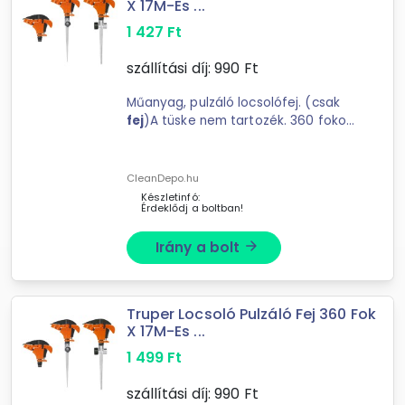
X 17M-Es ...
1 427
Ft
szállítási díj:
990
Ft
Műanyag, pulzáló locsolófej. (csak
fej
)A tüske nem tartozék. 360 fokos
lefedettség, hatótávolsága max: 17
m.
CleanDepo.hu
Készletinfó:
Érdeklődj a boltban!
Irány a bolt
arrow_forward
Truper Locsoló Pulzáló Fej 360 Fok
X 17M-Es ...
1 499
Ft
szállítási díj:
990
Ft