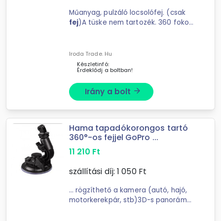
Műanyag, pulzáló locsolófej. (csak
fej
)A tüske nem tartozék. 360 fokos
lefedettség, hatótávolsága max: 17
m.
Iroda Trade. Hu
Készletinfó:
Érdeklődj a boltban!
Irány a bolt
arrow_forward
Hama tapadókorongos tartó
360°-os fejjel GoPro ...
11 210
Ft
szállítási díj:
1 050
Ft
... rögzíthető a kamera (autó, hajó,
motorkerekpár, stb)3D-s panoráma
fej
360°-ban forgatható, 90mm-es
tapadókorong, extra erős