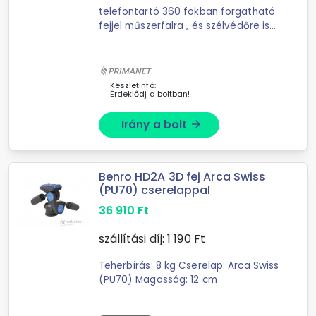
telefontartó 360 fokban forgatható
fejjel műszerfalra , és szélvédőre is
rögzíthető telefontartó része 48
mm - 98 mm tágítható
Készletinfó:
Érdeklődj a boltban!
Irány a bolt
arrow_forward
Benro HD2A 3D fej Arca Swiss
(PU70) cserelappal
36 910
Ft
szállítási díj:
1 190
Ft
Teherbírás: 8 kg Cserelap: Arca Swiss
(PU70) Magasság: 12 cm