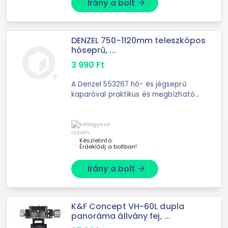
Irány a bolt
arrow_forward
DENZEL 750-1120mm teleszkópos
hóseprű, ...
3 990
Ft
A Denzel 553267 hó- és jégseprű
kaparóval praktikus és megbízható
megoldást kínál az autóra rakódott
hó és jég gyors, hatékony és
kíméletes eltávolításához. A
Készletinfó:
Érdeklődj a boltban!
Irány a bolt
arrow_forward
K&F Concept VH-60L dupla
panoráma állvány fej, ...