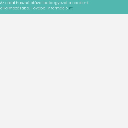
Az oldal használatával beleegyezel a cookie-k
alkalmazásába. További információ
itt
.