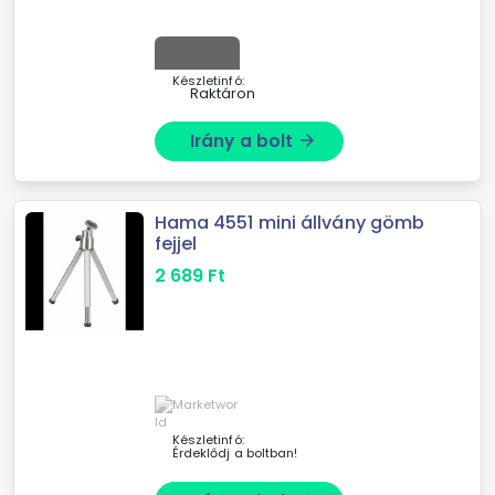
Készletinfó:
Raktáron
Irány a bolt
arrow_forward
Hama 4551 mini állvány gömb
fejjel
2 689
Ft
Készletinfó:
Érdeklődj a boltban!