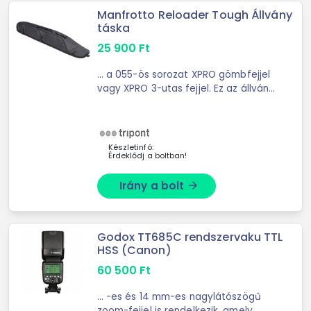
Manfrotto Reloader Tough Állvány
táska
25 900
Ft
... a 055-ös sorozat XPRO gömbfejjel
vagy XPRO 3-utas fejjel. Ez az állvány
táska önálló hordozási
megoldásként is megállja a ...
Készletinfó:
Érdeklődj a boltban!
Irány a bolt
arrow_forward
Godox TT685C rendszervaku TTL
HSS (Canon)
60 500
Ft
... -es és 14 mm-es nagylátószögű
zoom-fejjel is rendelkezik, amely