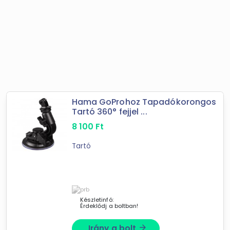
Hama GoProhoz Tapadókorongos
Tartó 360° fejjel ...
8 100
Ft
Tartó
Készletinfó:
Érdeklődj a boltban!
Irány a bolt
arrow_forward