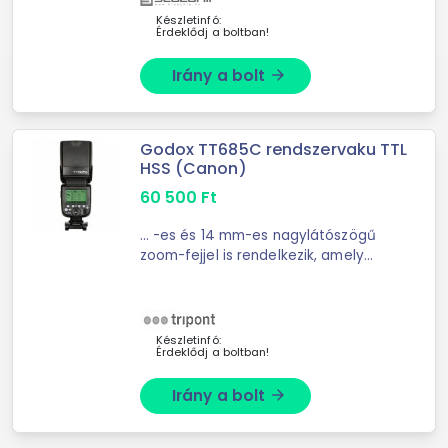
Készletinfó:
Érdeklődj a boltban!
Irány a bolt
arrow_forward
Godox TT685C rendszervaku TTL
HSS (Canon)
60 500
Ft
... -es és 14 mm-es nagylátószögű
zoom-fejjel is rendelkezik, amely
különböző lencsék használatát teszi
... 1/128 / 1/3 EV lépésekben. -A vaku
fejét -7 és 90 ° között lehet dönteni,
és ...
Készletinfó:
Érdeklődj a boltban!
Irány a bolt
arrow_forward