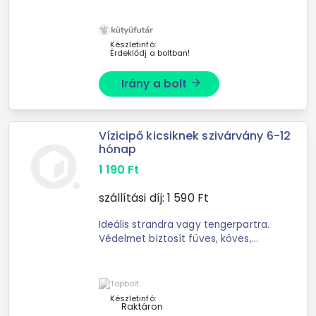
talajon.Dombornyomott talppal
rendelkezik.Az első lépésektől 5 éves
korig.
Készletinfó:
Érdeklődj a boltban!
Irány a bolt
arrow_forward
Vízicipő kicsiknek szivárvány 6-12
hónap
1 190
Ft
szállítási díj:
1 590
Ft
Ideális strandra vagy tengerpartra.
Védelmet biztosít füves, köves,
homokos talajon. Dombornyomott
talppal rendelkezik. Az első
lépésektől 5 éves korig. A család ...
Készletinfó:
Raktáron