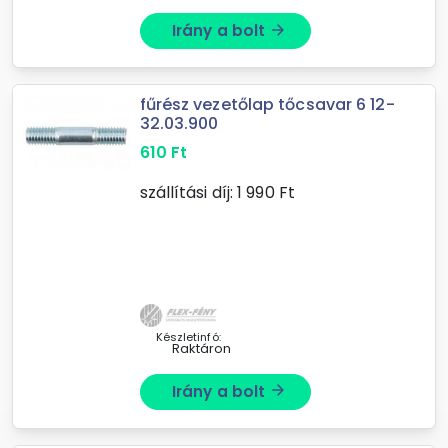
Irány a bolt
arrow_forward
fűrész vezetőlap tőcsavar 6 12-
32.03.900
610
Ft
szállítási díj:
1 990
Ft
Készletinfó:
Raktáron
Irány a bolt
arrow_forward