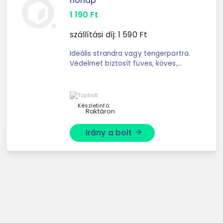
hónap
1 190
Ft
szállítási díj:
1 590
Ft
Ideális strandra vagy tengerpartra.
Védelmet biztosít füves, köves,
homokos talajon. Dombornyomott
talppal rendelkezik. Az első
lépésektől 5 éves korig. A család ...
Készletinfó:
Raktáron
Irány a bolt
arrow_forward