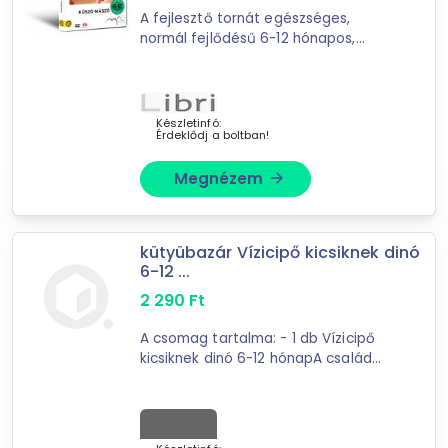
A fejlesztő tornát egészséges,
17
találat
normál fejlődésű 6-12 hónapos,
Mást is keresel? Válogass a Depo teljes
kúszó-mászó gyerekeknek ajánljuk. A
DVD-n látható gyakorlatsor célja
kínálatából!
elsősorban a mozgás-és ...
tovább válogatok »
Készletinfó:
Érdeklődj a boltban!
Megnézem
arrow_forward
kütyübazár Vízicipő kicsiknek dinó
6-12 ...
2 290
Ft
A csomag tartalma: - 1 db Vízicipő
kicsiknek dinó 6-12 hónapA család
legkisebb tagja igazi vízimádó? Soha
nem lehet elég korán kezdeni!
Szerezz be egy vízicipőt ...