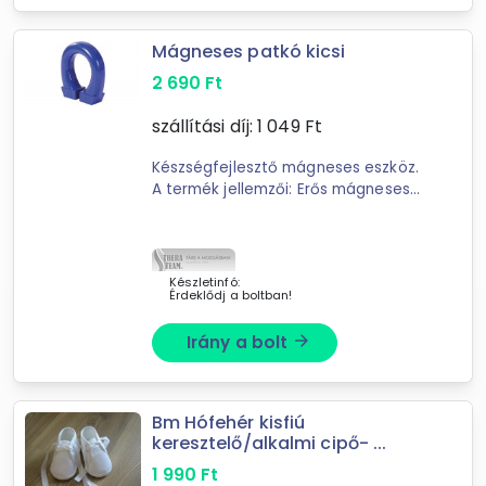
Mágneses patkó kicsi
2 690
Ft
szállítási díj:
1 049
Ft
Készségfejlesztő mágneses eszköz.
A termék jellemzői: Erős mágneses
vonzás, fémes tárgyak vonzásához.
Színválaszték raktárkészlet szerint.
Méret: ...
Készletinfó:
Érdeklődj a boltban!
Irány a bolt
arrow_forward
Bm Hófehér kisfiú
keresztelő/alkalmi cipő- ...
1 990
Ft