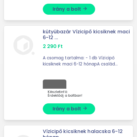
Irány a bolt
arrow_forward
kütyübazár Vízicipő kicsiknek maci
6-12 ...
2 290
Ft
A csomag tartalma: - 1 db Vízicipő
kicsiknek maci 6-12 hónapA család
legkisebb tagja igazi vízimádó? Soha
nem lehet elég korán kezdeni!
Szerezz be egy vízicipőt ...
Készletinfó:
Érdeklődj a boltban!
Irány a bolt
arrow_forward
Vízicipő kicsiknek halacska 6-12