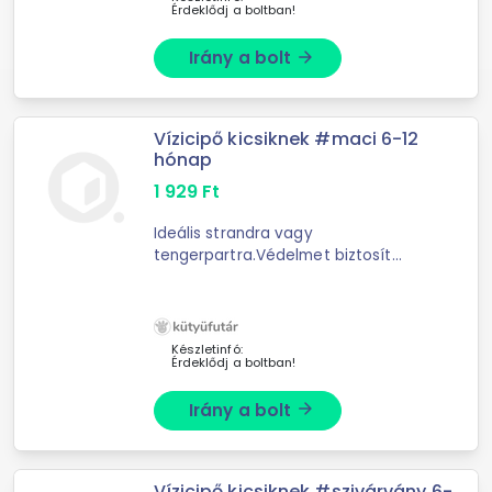
Érdeklődj a boltban!
Irány a bolt
arrow_forward
Vízicipő kicsiknek #maci 6-12
hónap
1 929
Ft
Ideális strandra vagy
tengerpartra.Védelmet biztosít
füves, köves, homokos
talajon.Dombornyomott talppal
rendelkezik.Az első lépésektől 5 éves
korig.
Készletinfó:
Érdeklődj a boltban!
Irány a bolt
arrow_forward
Vízicipő kicsiknek #szivárvány 6-