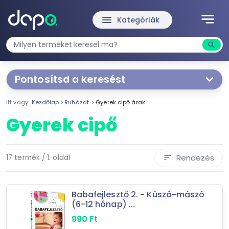
notes
menu
Kategóriák
search
Kere
Pontosítsd a keresést
Segítünk a keresésben!
Itt vagy:
Kezdőlap
Ruházat
Gyerek cipő árak
Válaszd ki a jellemzőket
Te magad!
Gyerek cipő
Ár szűrése
610 Ft
4 490 Ft
Rendezés
17 termék / 1. oldal
sort
-
Babafejlesztő 2. - Kúszó-mászó
(6-12 hónap) ...
Szűrés
990
Ft