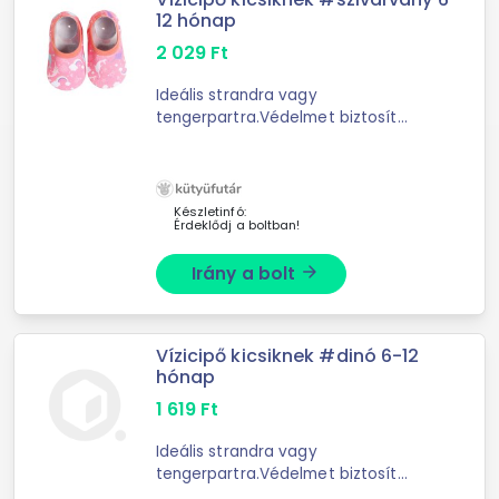
12 hónap
2 029
Ft
Ideális strandra vagy
tengerpartra.Védelmet biztosít
füves, köves, homokos
talajon.Dombornyomott talppal
rendelkezik.Az első lépésektől 5 éves
korig.
Készletinfó:
Érdeklődj a boltban!
Irány a bolt
arrow_forward
Vízicipő kicsiknek #dinó 6-12
hónap
1 619
Ft
Ideális strandra vagy
tengerpartra.Védelmet biztosít
füves, köves, homokos