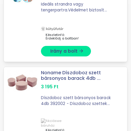
Ideális strandra vagy
tengerpartra.Védelmet biztosít
füves, köves, homokos
talajon.Dombornyomott talppal
rendelkezik.Az első lépésektől 5 éves
korig.
Készletinfó:
Érdeklődj a boltban!
Irány a bolt
arrow_forward
Noname Díszdoboz szett
bársonyos barack 4db ...
3 195
Ft
Díszdoboz szett bársonyos barack
4db 392002 - Díszdoboz szettek
Díszdoboz szett bársonyos barack
4dbA szett tartalma: szív doboz:
12x11x6cm, kerek doboz: 9x9x6cm,
ovál ...
Készletinfó: