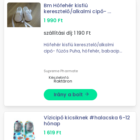
Bm Hófehér kisfiú
keresztelő/alkalmi cipő- ...
1 990
Ft
szállítási díj:
1 190
Ft
Hófehér kisfiú keresztelő/alkalmi
cipő- fűzős Puha, hófehér, babacipő
kisfiúknak szatén fűzővel
keresztelőre, születésnapra,
esküvőre, bármilyen ünnepi ...
Supreme Pharmate
Készletinfó:
Raktáron
Irány a bolt
arrow_forward
Vízicipő kicsiknek #halacska 6-12
hónap
1 619
Ft