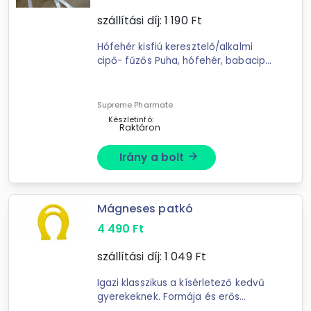
szállítási díj:
1 190
Ft
Hófehér kisfiú keresztelő/alkalmi
cipő- fűzős Puha, hófehér, babacipő
kisfiúknak szatén fűzővel
keresztelőre, születésnapra,
esküvőre, bármilyen ünnepi ...
Supreme Pharmate
Készletinfó:
Raktáron
Irány a bolt
arrow_forward
Mágneses patkó
4 490
Ft
szállítási díj:
1 049
Ft
Igazi klasszikus a kísérletező kedvű
gyerekeknek. Formája és erős
mágneses hatása révén minden