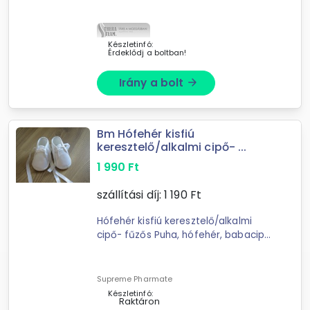
mágneses tárgyat könnyedén
magához vonz. A gyerekek játékos
módon ...
Készletinfó:
Érdeklődj a boltban!
Irány a bolt
arrow_forward
Bm Hófehér kisfiú
keresztelő/alkalmi cipő- ...
1 990
Ft
szállítási díj:
1 190
Ft
Hófehér kisfiú keresztelő/alkalmi
cipő- fűzős Puha, hófehér, babacipő
kisfiúknak szatén fűzővel
keresztelőre, születésnapra,
esküvőre, bármilyen ünnepi ...
Supreme Pharmate
Készletinfó:
Raktáron