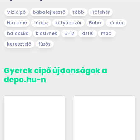
Vízicipő
babafejlesztő
több
Hófehér
Noname
fűrész
kütyübazár
Baba
hónap
halacska
kicsiknek
6-12
kisfiú
maci
keresztelő
fűzős
Gyerek cipő újdonságok a
depo.hu-n