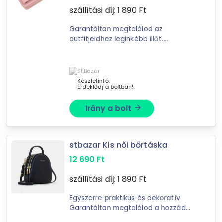
szállítási díj:
1 890
Ft
124
találat
Mást is keresel? Válogass a Depo teljes
Garantáltan megtalálod az
outfitjeidhez leginkább illőt.
kínálatából!
Kifinomult külső és ízléses
színárnyalatok jellemzik. Egyszerre
tovább válogatok »
dekoratív és praktikus.
Pénztárcaként és ...
Készletinfó:
Érdeklődj a boltban!
Irány a bolt
arrow_forward
stbazar Kis női bőrtáska
12 690
Ft
szállítási díj:
1 890
Ft
Egyszerre praktikus és dekoratív
Garantáltan megtalálod a hozzád
legjobban illő színűt Megfelelően