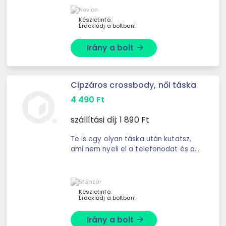
Készletinfó:
Érdeklődj a boltban!
Irány a bolt
arrow_forward
Cipzáros crossbody, női táska
4 490
Ft
szállítási díj:
1 890
Ft
Te is egy olyan táska után kutatsz,
ami nem nyeli el a telefonodat és a
legfontosabb irataidat? Ezt a táskát
úgy tervezték, hogy nemcsak
stílusos megjelenésű, de ...
Készletinfó:
Érdeklődj a boltban!
Irány a bolt
arrow_forward