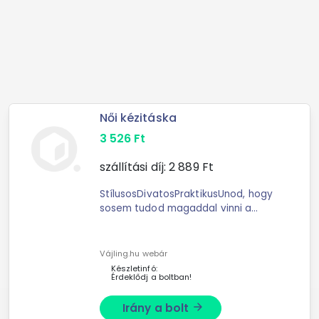
Női kézitáska
3 526
Ft
szállítási díj:
2 889
Ft
StílusosDivatosPraktikusUnod, hogy
sosem tudod magaddal vinni a
cuccaidat és mindig kut
Vájling.hu webár
Készletinfó:
Érdeklődj a boltban!
Irány a bolt
arrow_forward