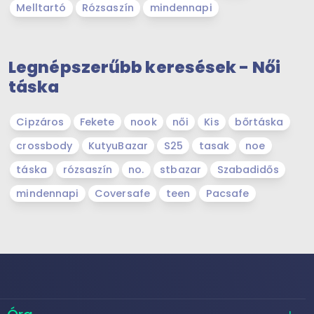
Melltartó
Rózsaszín
mindennapi
Legnépszerűbb keresések - Női
táska
Cipzáros
Fekete
nook
női
Kis
bőrtáska
crossbody
KutyuBazar
S25
tasak
noe
táska
rózsaszín
no.
stbazar
Szabadidős
mindennapi
Coversafe
teen
Pacsafe