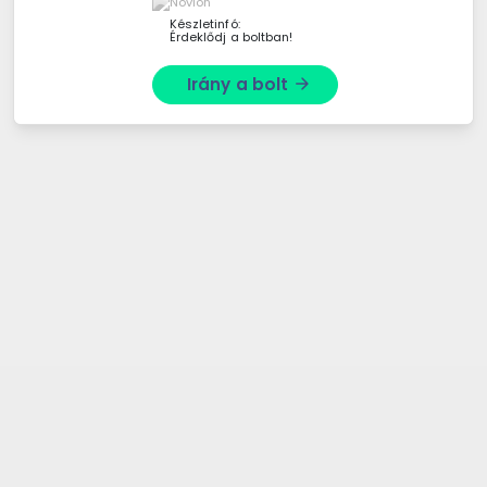
Készletinfó:
Érdeklődj a boltban!
Irány a bolt
arrow_forward