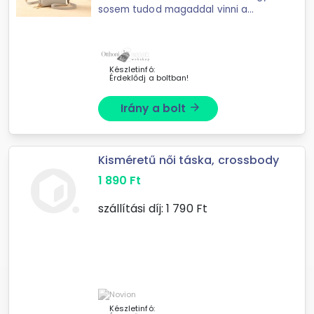
sosem tudod magaddal vinni a
cuccaidat és mindig kut
Készletinfó:
Érdeklődj a boltban!
Irány a bolt
arrow_forward
Kisméretű női táska, crossbody
1 890
Ft
szállítási díj:
1 790
Ft
Készletinfó: