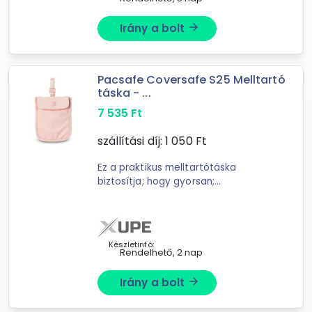
Irány a bolt
arrow_forward
Pacsafe Coversafe S25 Melltartó
táska - ...
7 535
Ft
szállítási díj:
1 050
Ft
Ez a praktikus melltartótáska
biztosítja; hogy gyorsan;
biztonságosan és diszkréten vigye a
legfontosabb papírjait. Ez a ...
Készletinfó:
Rendelhető, 2 nap
Irány a bolt
arrow_forward