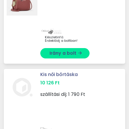
Készletinfó:
Érdeklődj a boltban!
Irány a bolt
arrow_forward
Kis női bőrtáska
10 126
Ft
szállítási díj:
1 790
Ft