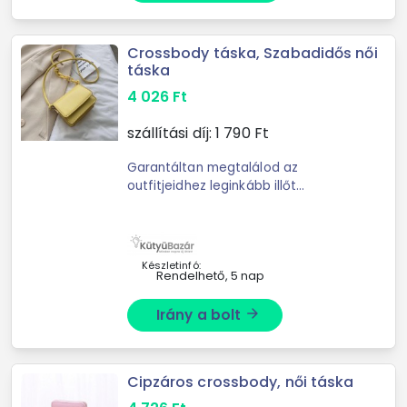
Crossbody táska, Szabadidős női
táska
4 026
Ft
szállítási díj:
1 790
Ft
Garantáltan megtalálod az
outfitjeidhez leginkább illőt
Kifinomult külső és ízléses
színárnyalatok jellemzik Egyszerre
dekoratív és praktikus Te is egy
olyan táska ...
Készletinfó:
Rendelhető, 5 nap
Irány a bolt
arrow_forward
Cipzáros crossbody, női táska