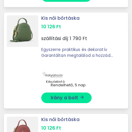
Kis női bőrtáska
10 126
Ft
szállítási díj:
1 790
Ft
Egyszerre praktikus és dekoratív
Garantáltan megtalálod a hozzád
legjobban illő színűt Megfelelően
kicsi, mégis tágas belső Minden
belefér, akár egy buliba mész, ...
Készletinfó:
Rendelhető, 5 nap
Irány a bolt
arrow_forward
Kis női bőrtáska
10 126
Ft