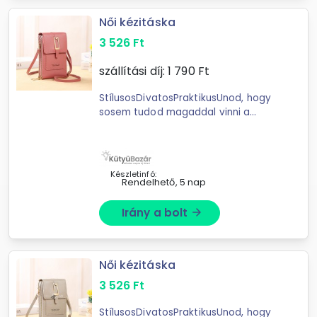
Női kézitáska
3 526
Ft
szállítási díj:
1 790
Ft
StílusosDivatosPraktikusUnod, hogy
sosem tudod magaddal vinni a
cuccaidat és mindig kutakodnod kell
a telefonod után?Ez a táska
egyszerre funkcionális és divatos ...
Készletinfó:
Rendelhető, 5 nap
Irány a bolt
arrow_forward
Női kézitáska
3 526
Ft
StílusosDivatosPraktikusUnod, hogy