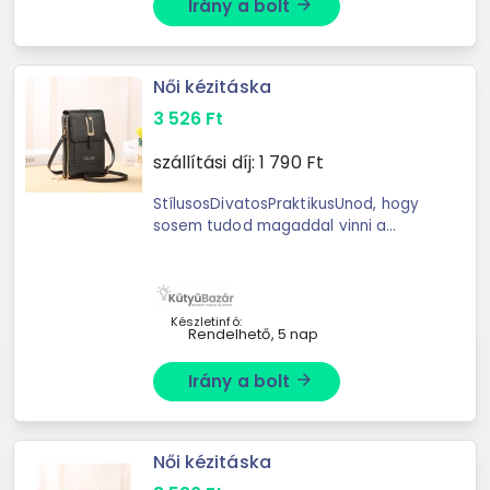
Irány a bolt
arrow_forward
Női kézitáska
3 526
Ft
szállítási díj:
1 790
Ft
StílusosDivatosPraktikusUnod, hogy
sosem tudod magaddal vinni a
cuccaidat és mindig kutakodnod kell
a telefonod után?Ez a táska
egyszerre funkcionális és divatos ...
Készletinfó:
Rendelhető, 5 nap
Irány a bolt
arrow_forward
Női kézitáska