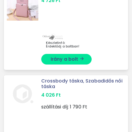
4 726
Ft
Készletinfó:
Érdeklődj a boltban!
Irány a bolt
arrow_forward
Crossbody táska, Szabadidős női
táska
4 026
Ft
szállítási díj:
1 790
Ft