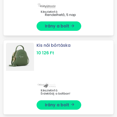
belefér, akár egy buliba mész, ...
Készletinfó:
Rendelhető, 5 nap
Irány a bolt
arrow_forward
Kis női bőrtáska
10 126
Ft
Készletinfó:
Érdeklődj a boltban!
Irány a bolt
arrow_forward