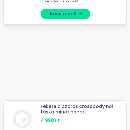
Érdeklődj a boltban!
Irány a bolt
arrow_forward
Fekete cipzáros crossbody női
táska mindennapi ...
4 990
Ft