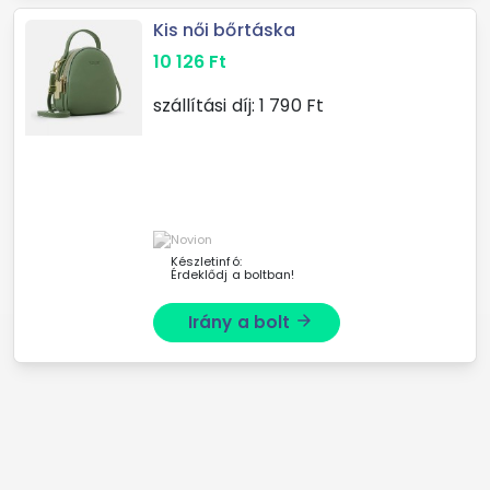
Kis női bőrtáska
10 126
Ft
szállítási díj:
1 790
Ft
Készletinfó:
Érdeklődj a boltban!
Irány a bolt
arrow_forward