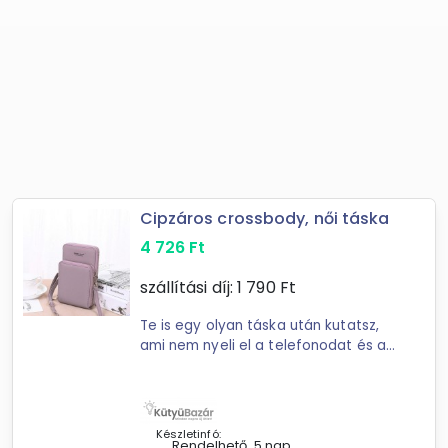
Cipzáros crossbody, női táska
4 726
Ft
szállítási díj:
1 790
Ft
Te is egy olyan táska után kutatsz,
ami nem nyeli el a telefonodat és a
legfontosabb irataidat? Ezt a táskát
úgy tervezték, hogy nemcsak
stílusos megjelenésű, de ...
Készletinfó:
Rendelhető, 5 nap