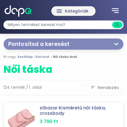
notes
menu
Kategóriák
search
Kere
Pontosítsd a keresést
Segítünk a keresésben!
Itt vagy:
Kezdőlap
Ruházat
Női táska árak
Válaszd ki a jellemzőket
Te magad!
Női táska
Ár szűrése
1 729 Ft
12 690 Ft
Rendezés
124 termék / 1. oldal
sort
-
stbazar Kisméretű női táska,
crossbody
Szűrés
3 790
Ft