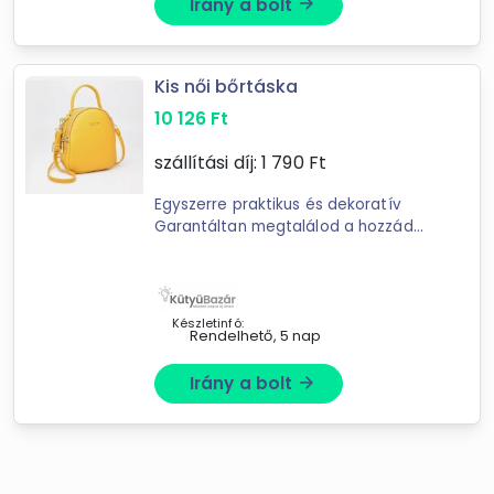
Irány a bolt
arrow_forward
Kis női bőrtáska
10 126
Ft
szállítási díj:
1 790
Ft
Egyszerre praktikus és dekoratív
Garantáltan megtalálod a hozzád
legjobban illő színűt Megfelelően
kicsi, mégis tágas belső Minden
belefér, akár egy buliba mész, ...
Készletinfó:
Rendelhető, 5 nap
Irány a bolt
arrow_forward