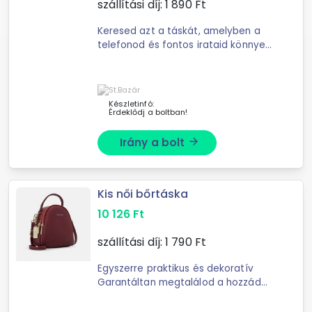
szállítási díj:
1 890
Ft
Keresed azt a táskát, amelyben a
telefonod és fontos irataid könnyen
elérhetőek maradnak? Ez a táska
nemcsak divatos, hanem rendkívül
praktikus is. Elegáns megjelenése ...
Készletinfó:
Érdeklődj a boltban!
Irány a bolt
arrow_forward
Kis női bőrtáska
10 126
Ft
szállítási díj:
1 790
Ft
Egyszerre praktikus és dekoratív
Garantáltan megtalálod a hozzád
legjobban illő színűt Megfelelően
kicsi, mégis tágas belső Minden