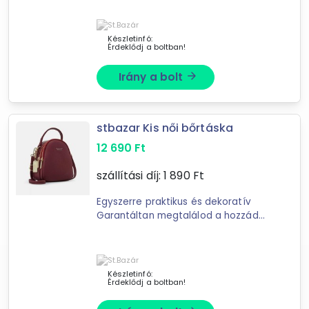
kicsi, mégis tágas belső Minden
belefér, akár egy buliba mész, ...
Készletinfó:
Érdeklődj a boltban!
Irány a bolt
arrow_forward
Forgalmazók
St.Bazár
stbazar Kis női bőrtáska
KütyüBazár.hu
12 690
Ft
XuPe.hu
szállítási díj:
1 890
Ft
Otthoni Cuccok webshop
Schenopol Kft
Egyszerre praktikus és dekoratív
Vájling.hu webáruház
Garantáltan megtalálod a hozzád
legjobban illő színűt Megfelelően
kicsi, mégis tágas belső Minden
belefér, akár egy buliba mész, ...
Készletinfó:
Érdeklődj a boltban!