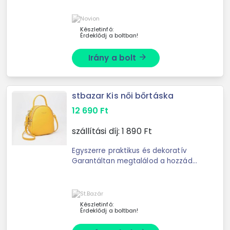
Készletinfó:
Érdeklődj a boltban!
Irány a bolt
arrow_forward
stbazar Kis női bőrtáska
12 690
Ft
szállítási díj:
1 890
Ft
Egyszerre praktikus és dekoratív
Garantáltan megtalálod a hozzád
legjobban illő színűt Megfelelően
kicsi, mégis tágas belső Minden
belefér, akár egy buliba mész, ...
Készletinfó:
Érdeklődj a boltban!