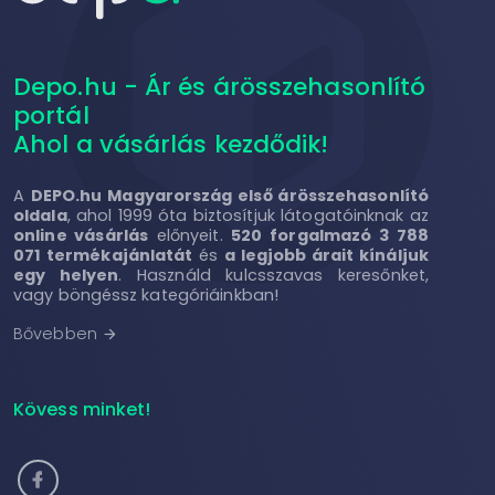
Depo.hu - Ár és árösszehasonlító
portál
Ahol a vásárlás kezdődik!
A
DEPO.hu Magyarország első árösszehasonlító
oldala
, ahol 1999 óta biztosítjuk látogatóinknak az
online vásárlás
előnyeit.
520 forgalmazó 3 788
071 termékajánlatát
és
a legjobb árait kínáljuk
egy helyen
. Használd kulcsszavas keresőnket,
vagy böngéssz kategóriáinkban!
Bővebben
arrow_forward
Kövess minket!