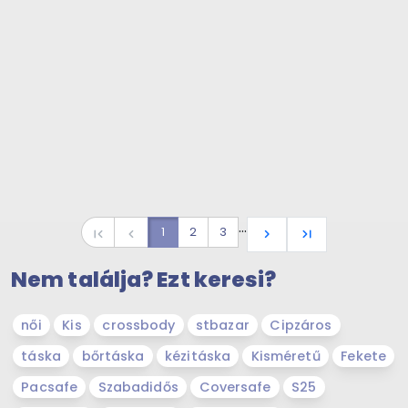
…
1
2
3
first_page
navigate_before
navigate_next
last_page
Nem találja? Ezt keresi?
női
Kis
crossbody
stbazar
Cipzáros
táska
bőrtáska
kézitáska
Kisméretű
Fekete
Pacsafe
Szabadidős
Coversafe
S25