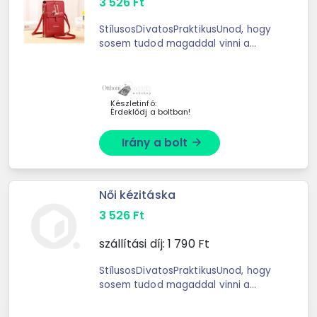
3 526
Ft
StílusosDivatosPraktikusUnod, hogy
sosem tudod magaddal vinni a
cuccaidat és mindig kut
Készletinfó:
Érdeklődj a boltban!
Irány a bolt
arrow_forward
Női kézitáska
3 526
Ft
szállítási díj:
1 790
Ft
StílusosDivatosPraktikusUnod, hogy
sosem tudod magaddal vinni a
cuccaidat és mindig kut