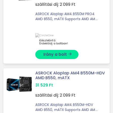
szállítási díj:
2 099
Ft
ASROCK Alaplap AM4 B550M PRO4
AMD B550, mATX Supports AMD AM4
Socket Ryzen™ 3000, 3000 G-Series,
4000 G-Series, 5000 ...
Készletinfó:
Érdeklődj a boltban!
Irány a bolt
arrow_forward
ASROCK Alaplap AM4 B550M-HDV
AMD B550, mATX
31 529
Ft
szállítási díj:
2 099
Ft
ASROCK Alaplap AM4 B550M-HDV
AMD B550, mATX Supports AMD AM4