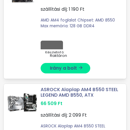
szállítási díj:
1 190
Ft
AMD AM4 foglalat Chipset: AMD B550
Max memória: 128 GB DDR4
Készletinfó:
Raktáron
Irány a bolt
arrow_forward
ASROCK Alaplap AM4 B550 STEEL
LEGEND AMD B550, ATX
66 509
Ft
szállítási díj:
2 099
Ft
ASROCK Alaplap AM4 B550 STEEL