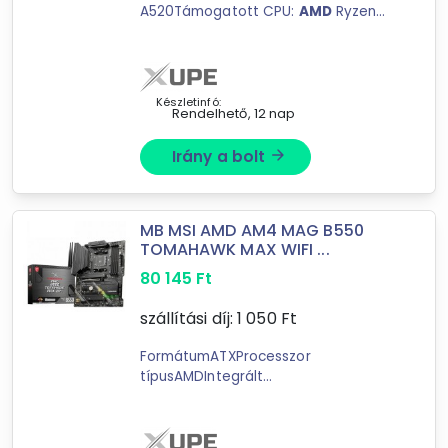
A520Támogatott CPU:
AMD
Ryzen
5000/5000G/4000G/3000 ...
megoldást. Fedezze fel az
AMD
architektúra nyújtotta előnyöket és
hozza ki ...
Készletinfó:
Rendelhető, 12 nap
Irány a bolt
arrow_forward
MB MSI AMD AM4 MAG B550
TOMAHAWK MAX WIFI ...
80 145
Ft
szállítási díj:
1 050
Ft
FormátumATXProcesszor
típusAMDIntegrált
Forgalmazók
processzorNemProcesszor
XuPe.hu
foglalatAMD
AM4Támogatott
CPU
CircleOne
sorozat(ok)Ryzen 5000Ryzen 5000