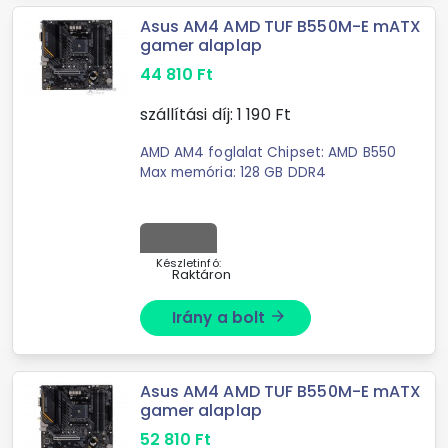
Asus AM4 AMD TUF B550M-E mATX
gamer alaplap
44 810
Ft
szállítási díj:
1 190
Ft
AMD AM4 foglalat Chipset: AMD B550
Max memória: 128 GB DDR4
Készletinfó:
Raktáron
Irány a bolt
arrow_forward
Asus AM4 AMD TUF B550M-E mATX
gamer alaplap
52 810
Ft