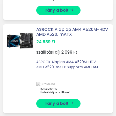
Irány a bolt
arrow_forward
ASROCK Alaplap AM4 A520M-HDV
AMD A520, mATX
24 589
Ft
szállítási díj:
2 099
Ft
ASROCK Alaplap AM4 A520M-HDV
AMD A520, mATX Supports AMD AM4
Socket Ryzen™ 3000, 3000 G-Series,
4000 G-Series, 5000 ...
Készletinfó:
Érdeklődj a boltban!
Irány a bolt
arrow_forward