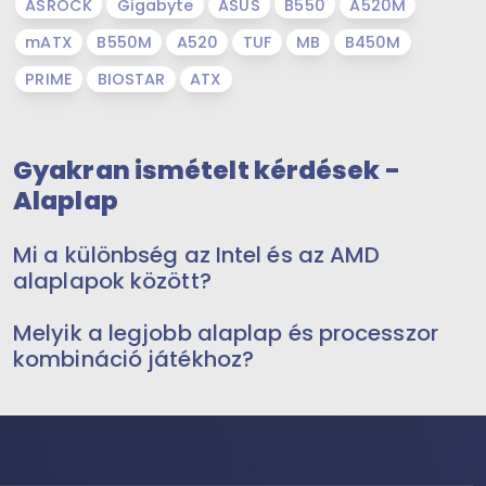
ASROCK
Gigabyte
ASUS
B550
A520M
mATX
B550M
A520
TUF
MB
B450M
PRIME
BIOSTAR
ATX
Gyakran ismételt kérdések -
Alaplap
Mi a különbség az Intel és az AMD
alaplapok között?
Melyik a legjobb alaplap és processzor
kombináció játékhoz?