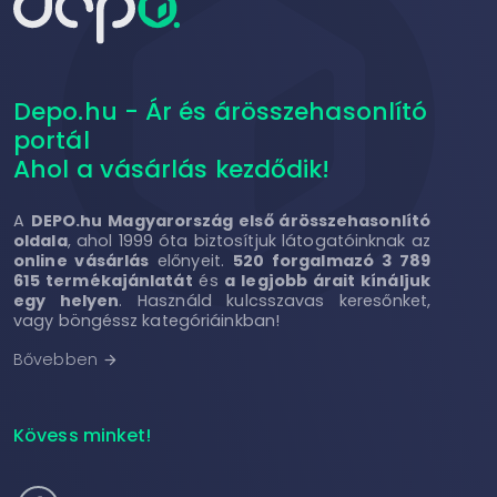
Depo.hu - Ár és árösszehasonlító
portál
Ahol a vásárlás kezdődik!
A
DEPO.hu Magyarország első árösszehasonlító
oldala
, ahol 1999 óta biztosítjuk látogatóinknak az
online vásárlás
előnyeit.
520 forgalmazó 3 789
615 termékajánlatát
és
a legjobb árait kínáljuk
egy helyen
. Használd kulcsszavas keresőnket,
vagy böngéssz kategóriáinkban!
Bővebben
arrow_forward
Kövess minket!