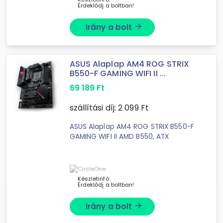
Érdeklődj a boltban!
Irány a bolt
arrow_forward
ASUS Alaplap AM4 ROG STRIX
B550-F GAMING WIFI II ...
69 189
Ft
szállítási díj:
2 099
Ft
ASUS Alaplap AM4 ROG STRIX B550-F
GAMING WIFI II AMD B550, ATX
Készletinfó:
Érdeklődj a boltban!
Irány a bolt
arrow_forward