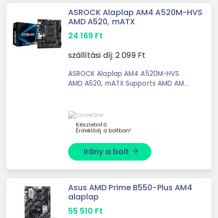
ASROCK Alaplap AM4 A520M-HVS
AMD A520, mATX
24 169
Ft
szállítási díj:
2 099
Ft
ASROCK Alaplap AM4 A520M-HVS
AMD A520, mATX Supports AMD AM4
Socket Ryzen™ 3000, 3000 G-Series,
4000 G-Series, 5000 ...
Készletinfó:
Érdeklődj a boltban!
Irány a bolt
arrow_forward
Asus AMD Prime B550-Plus AM4
alaplap
55 510
Ft