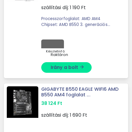
szállítási díj:
1 190
Ft
Processzorfoglalat: AMD AM4
Chipset: AMD B550 3. generációs
AMD Ryzen processzor
Készletinfó:
Raktáron
Irány a bolt
arrow_forward
GIGABYTE B550 EAGLE WIFI6 AMD
B550 AM4 foglalat ...
38 124
Ft
szállítási díj:
1 690
Ft