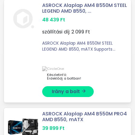
ASROCK Alaplap AM4 B550M STEEL
LEGEND AMD B550, ...
48 439
Ft
szállítási díj:
2 099
Ft
ASROCK Alaplap AM4 B550M STEEL
LEGEND AMD B550, mATX Supports
AMD AM4 Socket Ryzen™ 3000, 3000
G-Series, 4000 G-Series, 5000 ...
Készletinfó:
Érdeklődj a boltban!
Irány a bolt
arrow_forward
ASROCK Alaplap AM4 B550M PRO4
AMD B550, mATX
39 899
Ft