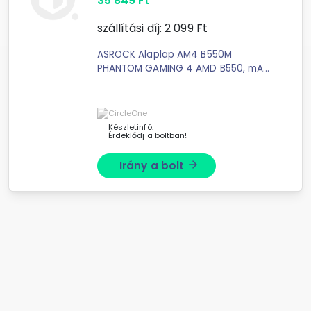
35 849
Ft
szállítási díj:
2 099
Ft
ASROCK Alaplap AM4 B550M
PHANTOM GAMING 4 AMD B550, mATX
PRODUCT BRIEF: Supports AMD AM4
Socket Ryzen™ 3000, 3000 G-Series,
4000 G-Series, 5000 ...
Készletinfó:
Érdeklődj a boltban!
Irány a bolt
arrow_forward