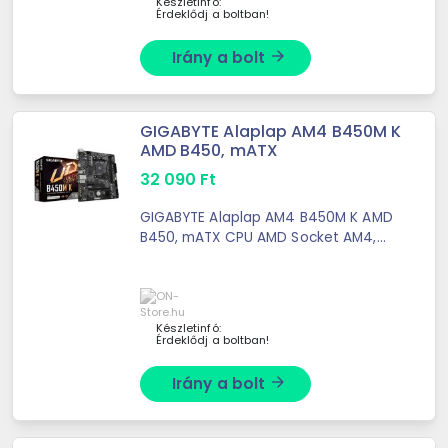
Készletinfó:
Érdeklődj a boltban!
Irány a bolt
arrow_forward
GIGABYTE Alaplap AM4 B450M K
AMD B450, mATX
32 090
Ft
GIGABYTE Alaplap AM4 B450M K AMD
B450, mATX CPU AMD Socket AM4,
support for: AMD Ryzen™ 5000 Series
Processors/ AMD Ryzen™ 5000 G-
Series Processors/ AMD Ryzen™
4000 ...
Készletinfó:
Érdeklődj a boltban!
Irány a bolt
arrow_forward