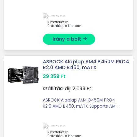
Socket Ryzen™ 3000, 3000 G-Series,
4000 G-Series, 5000 ...
Készletinfó:
Érdeklődj a boltban!
Irány a bolt
arrow_forward
ASROCK Alaplap AM4 B450M PRO4
R2.0 AMD B450, mATX
29 359
Ft
szállítási díj:
2 099
Ft
ASROCK Alaplap AM4 B450M PRO4
R2.0 AMD B450, mATX Supports AMD
AM4 Socket Ryzen™ 2000, 3000,
4000 G-Series, 5000 and 5000 ...
Készletinfó:
Érdeklődj a boltban!