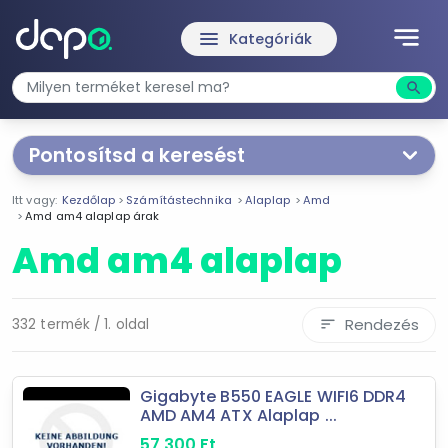
notes
menu
Kategóriák
search
Kere
Pontosítsd a keresést
Segítünk a keresésben!
Itt vagy:
Kezdőlap
Számítástechnika
Alaplap
Amd
Válaszd ki a jellemzőket
Te magad!
Amd am4 alaplap árak
Amd am4 alaplap
Termékjellemzők
AM4
Rendezés
332 termék / 1. oldal
sort
Socket AM1
PCI-E
AMD
Gigabyte B550 EAGLE WIFI6 DDR4
Intel
AMD AM4 ATX Alaplap ...
MSI
57 300
Ft