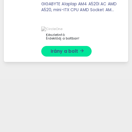
GIGABYTE Alaplap AM4 A520I AC AMD
A520, mini-ITX CPU AMD Socket AM4,
support for: AMD Ryzen™ 5000
Series/ Ryzen™ 5000 G-Series/
Ryzen™ 4000 G ...
Készletinfó:
Érdeklődj a boltban!
Irány a bolt
arrow_forward