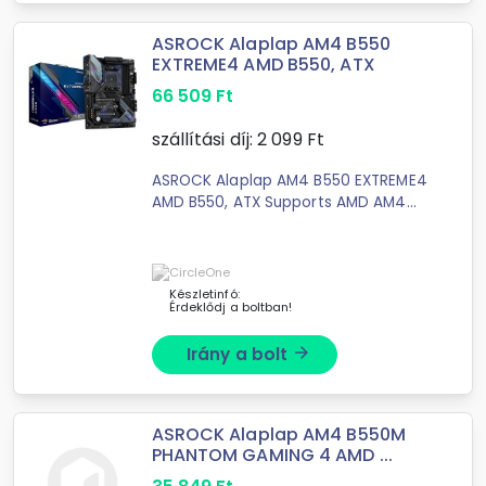
ASROCK Alaplap AM4 B550
EXTREME4 AMD B550, ATX
66 509
Ft
szállítási díj:
2 099
Ft
ASROCK Alaplap AM4 B550 EXTREME4
AMD B550, ATX Supports AMD AM4
Socket Ryzen™ 3000, 3000 G-Series,
4000 G-Series, 5000 ...
Készletinfó:
Érdeklődj a boltban!
Irány a bolt
arrow_forward
ASROCK Alaplap AM4 B550M
PHANTOM GAMING 4 AMD ...