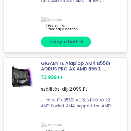
CPU AMD Socket AM4 for AMD
Ryzen™ 5000 Series/ 5000 G-Series/
4000 G-Series/ 3000 ...
Készletinfó:
Érdeklődj a boltban!
Irány a bolt
arrow_forward
GIGABYTE Alaplap AM4 B550I
AORUS PRO AX AMD B550, ...
73 939
Ft
szállítási díj:
2 099
Ft
... , mini-ITX B550I AORUS PRO AX 1.2
AMD Socket AM4, support for: AMD
Ryzen™ 5000 Series/ Ryzen™ 5000
G-Series/ Ryzen™ 4000 ...
Készletinfó: