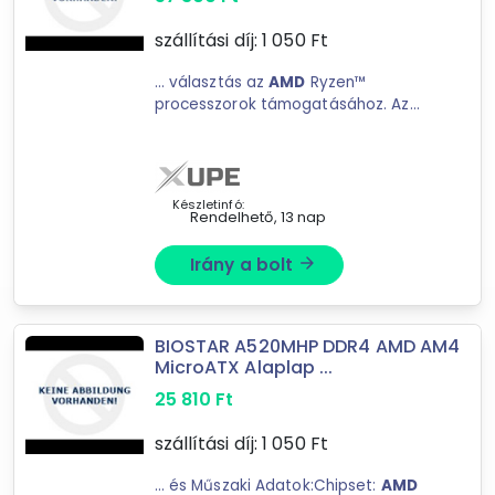
szállítási díj:
1 050
Ft
Ár szűrése
... választás az
AMD
Ryzen™
17 474 Ft
418 210 Ft
processzorok támogatásához. Az
AM4
foglalattal kompatibilis ...
támogatás:
AMD
Ryzen™ 5000 /
4000 / 3000 sorozatú
-
processzorokFoglalat:
AM4Memória
Készletinfó:
típus: DDR4 ...
Rendelhető, 13 nap
Szűrés
Irány a bolt
arrow_forward
332
találat
Mást is keresel? Válogass a Depo teljes
kínálatából!
BIOSTAR A520MHP DDR4 AMD AM4
MicroATX Alaplap ...
tovább válogatok »
25 810
Ft
szállítási díj:
1 050
Ft
... és Műszaki Adatok:Chipset:
AMD