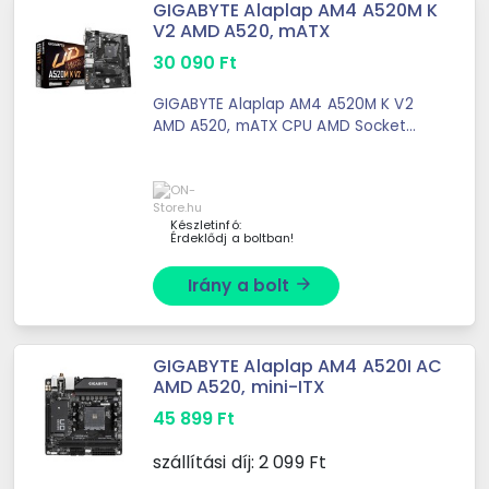
GIGABYTE Alaplap AM4 A520M K
V2 AMD A520, mATX
30 090
Ft
GIGABYTE Alaplap AM4 A520M K V2
AMD A520, mATX CPU AMD Socket
AM4, support for: AMD Ryzen™ 5000
G-Series Processors/ AMD Ryzen™
5000 Series Processors/ AMD Ryzen
...
Készletinfó:
Érdeklődj a boltban!
Irány a bolt
arrow_forward
GIGABYTE Alaplap AM4 A520I AC
AMD A520, mini-ITX
45 899
Ft
szállítási díj:
2 099
Ft