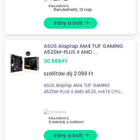
GAMD Ryzen 4000 GRyzen ...
Extreme Digital
Készletinfó:
Rendelhető, 13 nap
Easy-Shop Kft.
ON-Store.hu
Irány a bolt
arrow_forward
ASUS Alaplap AM4 TUF GAMING
A520M-PLUS II AMD ...
30 569
Ft
szállítási díj:
2 099
Ft
ASUS Alaplap AM4 TUF GAMING
A520M-PLUS II AMD A520, mATX CPU
*Refer to www.asus.com for CPU
support list. AMD Ryzen™ 5000
Series/ 5000 G-Series/ 4000 G-Serie
Készletinfó:
Érdeklődj a boltban!
Irány a bolt
arrow_forward