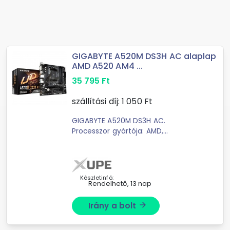
GIGABYTE A520M DS3H AC alaplap
AMD A520 AM4 ...
35 795
Ft
szállítási díj:
1 050
Ft
GIGABYTE A520M DS3H AC.
Processzor gyártója: AMD,
Processzor-foglalat: AM4 foglalat,
Kompatibilis processzor sorozata:
AMD Ryzen 3000 Series, AMD Ryzen
Threadripper 3000 Series, ...
Készletinfó:
Rendelhető, 13 nap
Irány a bolt
arrow_forward