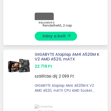
Készletinfó:
Rendelhető, 2 nap
Irány a bolt
arrow_forward
GIGABYTE Alaplap AM4 A520M K
V2 AMD A520, mATX
22 719
Ft
szállítási díj:
2 099
Ft
GIGABYTE Alaplap AM4 A520M K V2
AMD A520, mATX CPU AMD Socket
AM4, support for: AMD Ryzen™ 5000
G-Series Processors/ AMD Ryzen™
5000 Series Processors/ AMD Ryzen
...