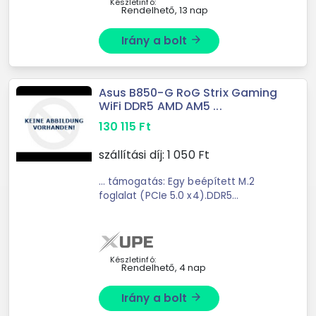
Készletinfó:
Rendelhető, 13 nap
Irány a bolt
arrow_forward
Asus B850-G RoG Strix Gaming
WiFi DDR5 AMD AM5 ...
130 115
Ft
szállítási díj:
1 050
Ft
... támogatás: Egy beépített M.2
foglalat (PCIe 5.0 x4).DDR5
támogatás: Akár ... 8000 és 7000
sorozatú processzorokhozKibővítési
foglalatok: 1 x PCIe 5.0 x16 SafeSlot
(CPU)Áramellátás: 14 ...
Készletinfó:
Rendelhető, 4 nap
Irány a bolt
arrow_forward