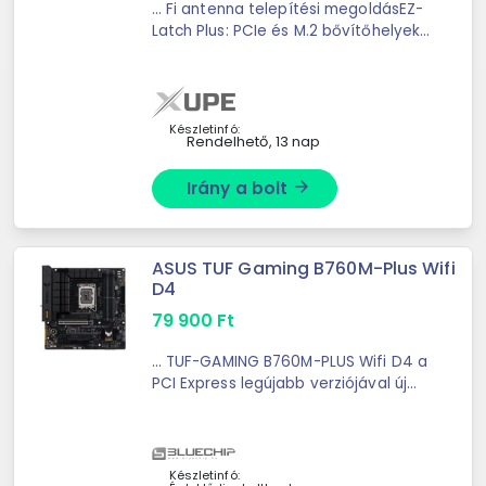
... Fi antenna telepítési megoldásEZ-
Latch Plus: PCIe és M.2 bővítőhelyek
gyorskioldó és ... és Audiophile Grade
kondenzátorokUltra Durable PCIe
Armor: A PCIe x16 foglalat fém
hátlapja a ...
Készletinfó:
Rendelhető, 13 nap
Irány a bolt
arrow_forward
ASUS TUF Gaming B760M-Plus Wifi
D4
79 900
Ft
... TUF-GAMING B760M-PLUS Wifi D4 a
PCI Express legújabb verziójával új
magasságokat ér el ... Core+ egy
megerősített fémburkolat, amelyet
a PCIe nyíláshoz adnak, hogy a
kártya szilárdan a ...
Készletinfó: