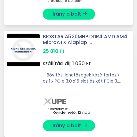
Érdeklődj a boltban!
Irány a bolt
arrow_forward
BIOSTAR A520MHP DDR4 AMD AM4
MicroATX Alaplap ...
25 810
Ft
szállítási díj:
1 050
Ft
... Bővítési lehetőségek közé tartozik
az 1 x PCIe 3.0 x16 slot és két PCIe 3.0
x1 slot, amelyek különböző ... DDR4
DIMM, max. 64 GBTárolás: 1 x M.2
(PCIe 3.0 x4), 4 x SATA III (6Gb/s)LAN
...
Készletinfó:
Rendelhető, 12 nap
Irány a bolt
arrow_forward