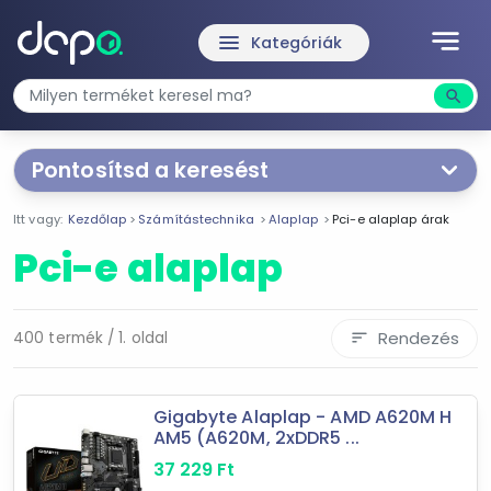
notes
menu
Kategóriák
search
Kere
Pontosítsd a keresést
Segítünk a keresésben!
Itt vagy:
Kezdőlap
Számítástechnika
Alaplap
Pci-e alaplap árak
Válaszd ki a jellemzőket
Te magad!
Pci-e alaplap
Termékjellemzők
AM4
Rendezés
400 termék / 1. oldal
sort
PCI-E
DDR3
Gigabyte Alaplap - AMD A620M H
AMD
AM5 (A620M, 2xDDR5 ...
Intel
37 229
Ft
MSI