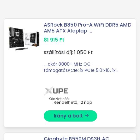
ASRock B850 Pro-A WiFi DDR5 AMD
AM5 ATX Alaplap ...
81 915
Ft
szállítási díj:
1 050
Ft
... akár 8000+ MHz OC
támogatásPCIe: 1x PCIe 5.0 x16, 1x
PCIe 4.0 x16Kép kimenet: 1 HDMI és ...
akár 8000+ MHz OCPCIe foglalatok:
1x PCIe 5.0 x16, 1x PCIe 4.0 x16Kép
kimenet: HDMI, USB ...
Készletinfó:
Rendelhető, 12 nap
Irány a bolt
arrow_forward
Gigabyte B550M DS3H AC