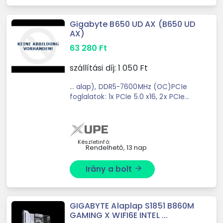
Gigabyte B650 UD AX (B650 UD
AX)
63 280
Ft
szállítási díj:
1 050
Ft
... alap), DDR5-7600MHz (OC)PCIe
foglalatok: 1x PCIe 5.0 x16, 2x PCIe
4.0 x16SATA csatlakozók: ... és
megbízhatóbbá teszi a rendszert. A
PCIe 5.0 technológia pedig
maximalizálja a bővítési ...
Készletinfó:
Rendelhető, 13 nap
Irány a bolt
arrow_forward
GIGABYTE Alaplap S1851 B860M
GAMING X WIFI6E INTEL ...