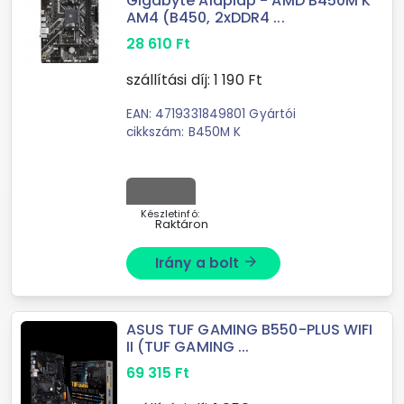
Gigabyte Alaplap - AMD B450M K
AM4 (B450, 2xDDR4 ...
28 610
Ft
szállítási díj:
1 190
Ft
EAN: 4719331849801 Gyártói
cikkszám: B450M K
Készletinfó:
Raktáron
Irány a bolt
arrow_forward
ASUS TUF GAMING B550-PLUS WIFI
II (TUF GAMING ...
69 315
Ft