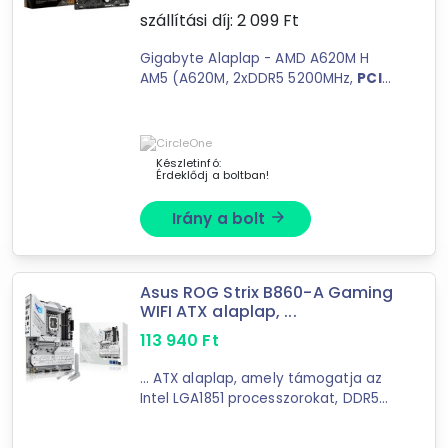
szállítási díj:
2 099
Ft
Ár szűrése
Gigabyte Alaplap - AMD A620M H
AM5 (A620M, 2xDDR5 5200MHz,
PCI
-
18 679 Ft
674 400 Ft
E
, 4xSATA3, M.2, 9xUSB2.0, 4xUSB3.1)
-
Készletinfó:
Érdeklődj a boltban!
Szűrés
Irány a bolt
arrow_forward
400
találat
Mást is keresel? Válogass a Depo teljes
Asus ROG Strix B860-A Gaming
kínálatából!
WIFI ATX alaplap, ...
113 940
Ft
tovább válogatok »
... ATX alaplap, amely támogatja az
Intel LGA1851 processzorokat, DDR5
memóriát,
PCIe
5.0 és USB4
csatlakozásokat, valamint a