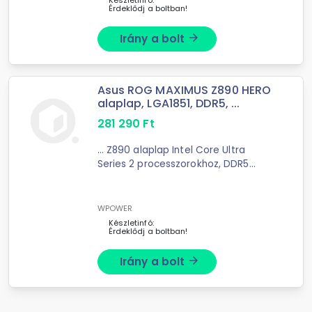
Készletinfó:
Érdeklődj a boltban!
Irány a bolt
arrow_forward
Asus ROG MAXIMUS Z890 HERO
alaplap, LGA1851, DDR5, ...
281 290
Ft
... Z890 alaplap Intel Core Ultra
Series 2 processzorokhoz, DDR5
memóriával, PCIe 5.0 támogatással,
WiFi 7 kapcsolattal és Thunderbolt 4
portokkal ...
WPOWER
Készletinfó:
Érdeklődj a boltban!
Irány a bolt
arrow_forward