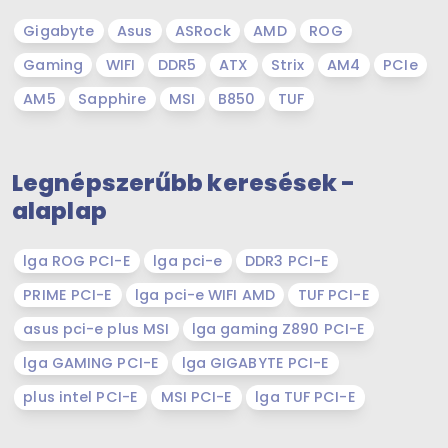
Gigabyte
Asus
ASRock
AMD
ROG
Gaming
WIFI
DDR5
ATX
Strix
AM4
PCIe
AM5
Sapphire
MSI
B850
TUF
Legnépszerűbb keresések -
alaplap
lga ROG PCI-E
lga pci-e
DDR3 PCI-E
PRIME PCI-E
lga pci-e WIFI AMD
TUF PCI-E
asus pci-e plus MSI
lga gaming Z890 PCI-E
lga GAMING PCI-E
lga GIGABYTE PCI-E
plus intel PCI-E
MSI PCI-E
lga TUF PCI-E