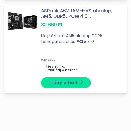
mysoft.hu
ASRock A620AM-HVS alaplap,
Extreme Digital
AM5, DDR5, PCIe 4.0, ...
XuPe.hu
32 660
Ft
Bluechip
Megbízható AM5 alaplap DDR5
támogatással és
PCIe
4.0
teljesítménnyel a modern
rendszerekhez. Stabil tápellátás és
fejlett ...
WPOWER
Készletinfó:
Érdeklődj a boltban!
Irány a bolt
arrow_forward