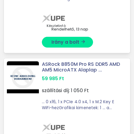
4.0 x16 slotok révén ... 256 GB, 8000+
MHz (OC) • Pci Slotok: 1× PCIe 5.0 x16,
1× PCIe 4.0 x16 (x4 mód) • M ...
Készletinfó:
Rendelhető, 13 nap
Irány a bolt
arrow_forward
ASRock B850M Pro RS DDR5 AMD
AM5 MicroATX Alaplap ...
59 985
Ft
szállítási díj:
1 050
Ft
... 0 x16, 1 x PCIe 4.0 x4, 1 x M.2 Key E
WiFi-hezGrafikai kimenetek: 1 ... a
legújabb szabványokat és
technológiákat kínálják, mint a PCIe
5.0, ami nagyobb sávszélességet és
sebességet ...