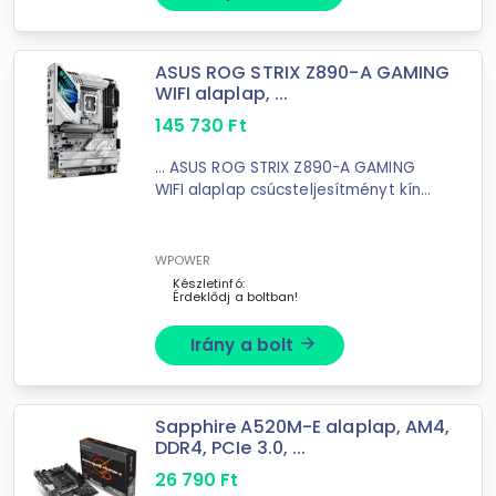
ASUS ROG STRIX Z890-A GAMING
WIFI alaplap, ...
145 730
Ft
... ASUS ROG STRIX Z890-A GAMING
WIFI alaplap csúcsteljesítményt kínál
PCIe
5.0 és DDR5 támogatással. AI
funkciók, WiFi 7 és ...
WPOWER
Készletinfó:
Érdeklődj a boltban!
Irány a bolt
arrow_forward
Sapphire A520M-E alaplap, AM4,
DDR4, PCIe 3.0, ...
26 790
Ft