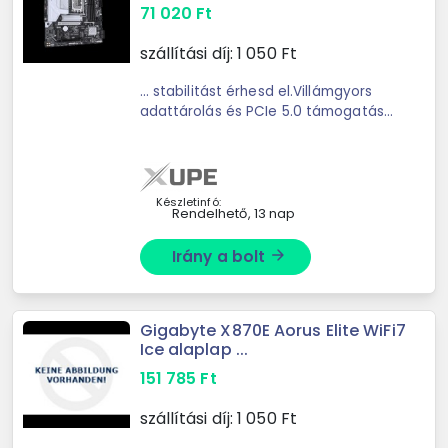
71 020
Ft
szállítási díj:
1 050
Ft
... stabilitást érhesd el.Villámgyors
adattárolás és PCIe 5.0 támogatásA
Gigabyte B860M GAMING ... Ez akár
kétszeres adatátviteli sebességet
nyújt a PCIe 4.0-hoz képest, így a ...
Készletinfó:
Rendelhető, 13 nap
Irány a bolt
arrow_forward
Gigabyte X870E Aorus Elite WiFi7
Ice alaplap ...
151 785
Ft
szállítási díj:
1 050
Ft