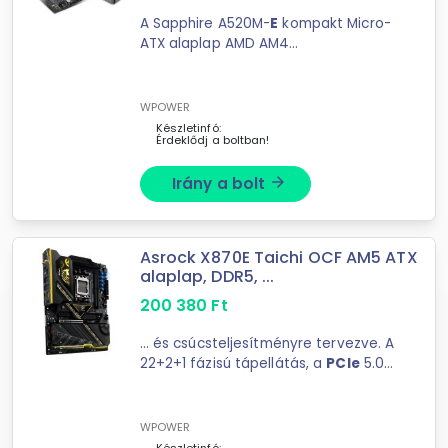
A Sapphire A520M-
E
kompakt Micro-
ATX alaplap AMD AM4
processzorokhoz, DDR4
memóriatámogatással,
PCIe
3.0
bővítéssel és Gigabit LAN
WPOWER
kapcsolattal. Megbízható alap ...
Készletinfó:
Érdeklődj a boltban!
Irány a bolt
arrow_forward
Asrock X870E Taichi OCF AM5 ATX
alaplap, DDR5, ...
200 380
Ft
... és csúcsteljesítményre tervezve. A
22+2+1 fázisú tápellátás, a
PCIe
5.0
támogatás és a WiFi 7 kapcsolat
ideális választássá ...
WPOWER