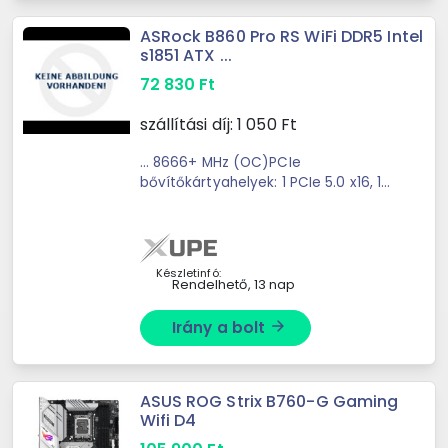
ASRock B860 Pro RS WiFi DDR5 Intel
s1851 ATX ...
72 830
Ft
szállítási díj:
1 050
Ft
... 8666+ MHz (OC)PCIe
bővítőkártyahelyek: 1 PCIe 5.0 x16, 1
PCIe 4.0 x16Grafikus kimenet: ... mind
az elülső panelen, valamint a PCIe
5.0 x16 foglalatok segítségével gyors
bővítőkártya ...
Készletinfó:
Rendelhető, 13 nap
Irány a bolt
arrow_forward
ASUS ROG Strix B760-G Gaming
Wifi D4