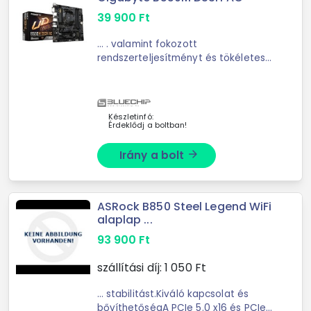
39 900
Ft
... . valamint fokozott
rendszerteljesítményt és tökéletes
hardveres méretezhetőséget
biztosít. .PCIe 4.0 bővítőhely PCIe
4.0 x16 bővítőhely nagyobb
sávszélességgel és alacsonyabb ...
Készletinfó:
Érdeklődj a boltban!
Irány a bolt
arrow_forward
ASRock B850 Steel Legend WiFi
alaplap ...
93 900
Ft
szállítási díj:
1 050
Ft
... stabilitást.Kiváló kapcsolat és
bővíthetőségA PCIe 5.0 x16 és PCIe