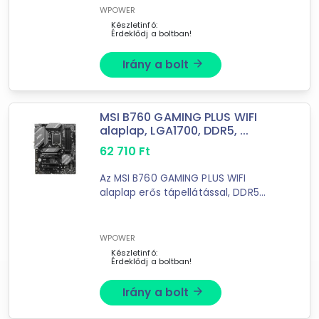
legújabb WiFi 7 ...
WPOWER
Készletinfó:
Érdeklődj a boltban!
Irány a bolt
arrow_forward
MSI B760 GAMING PLUS WIFI
alaplap, LGA1700, DDR5, ...
62 710
Ft
Az MSI B760 GAMING PLUS WIFI
alaplap erős tápellátással, DDR5
memóriatámogatással és WiFi 6E
kapcsolattal készült modern Intel
konfigurációkhoz. Ideális választás
WPOWER
gaming, ...
Készletinfó:
Érdeklődj a boltban!
Forgalmazók
Irány a bolt
arrow_forward
CircleOne
WPOWER webshop