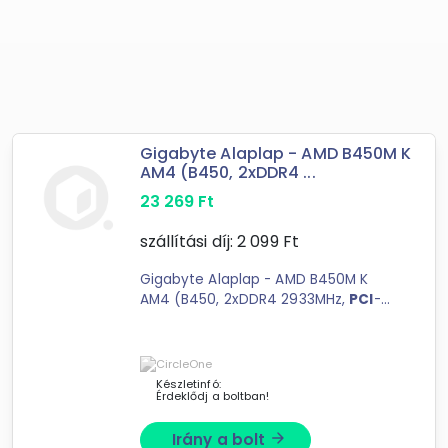
Gigabyte Alaplap - AMD B450M K
AM4 (B450, 2xDDR4 ...
23 269
Ft
szállítási díj:
2 099
Ft
Gigabyte Alaplap - AMD B450M K
AM4 (B450, 2xDDR4 2933MHz,
PCI
-
E
,
RAID, 4xSATA3, M.2, 6xUSB2.0,
6xUSB3.1)
Készletinfó:
Érdeklődj a boltban!
Irány a bolt
arrow_forward