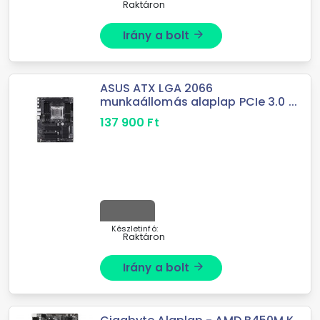
Raktáron
Irány a bolt
arrow_forward
ASUS ATX LGA 2066
munkaállomás alaplap PCIe 3.0 ...
137 900
Ft
Készletinfó:
Raktáron
Irány a bolt
arrow_forward