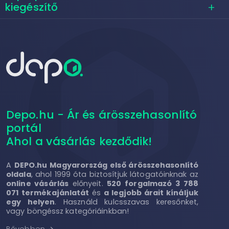
kiegészítő
Depo.hu - Ár és árösszehasonlító
portál
Ahol a vásárlás kezdődik!
A
DEPO.hu Magyarország első árösszehasonlító
oldala
, ahol 1999 óta biztosítjuk látogatóinknak az
online vásárlás
előnyeit.
520 forgalmazó 3 788
071 termékajánlatát
és
a legjobb árait kínáljuk
egy helyen
. Használd kulcsszavas keresőnket,
vagy böngéssz kategóriáinkban!
Bővebben