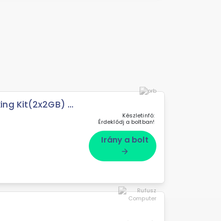
g Kit(2x2GB) ...
Készletinfó:
Érdeklődj a boltban!
Irány a bolt
arrow_forward