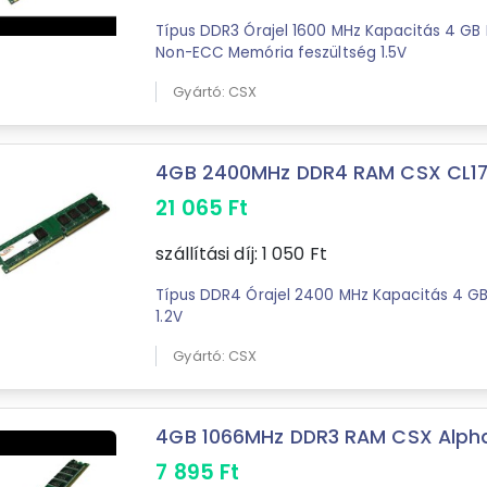
Típus DDR3 Órajel 1600 MHz Kapacitás 4 G
Non-ECC Memória feszültség 1.5V
Gyártó: CSX
4GB 2400MHz DDR4 RAM CSX CL17 .
21 065
Ft
szállítási díj:
1 050
Ft
Típus DDR4 Órajel 2400 MHz Kapacitás 4 G
1.2V
Gyártó: CSX
4GB 1066MHz DDR3 RAM CSX Alpha 
7 895
Ft