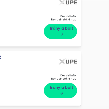
Készletinfó:
Rendelhető, 4 nap
Irány a bolt
arrow_forward
...
Készletinfó:
Rendelhető, 4 nap
Irány a bolt
arrow_forward