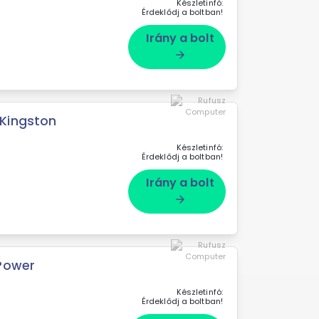
Készletinfó:
Érdeklődj a boltban!
Irány a bolt
arrow_forward
Kingston
Készletinfó:
Érdeklődj a boltban!
Irány a bolt
arrow_forward
Power
Készletinfó:
Érdeklődj a boltban!