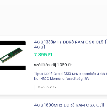
4GB 1333MHz DDR3 RAM CSX CL9 
4GB) ...
7 895
Ft
szállítási díj:
1 050
Ft
Típus DDR3 Órajel 1333 MHz Kapacitás 4 G
Non-ECC Memória feszültség 1.5V
Gyártó: CSX
4GB 1600MHz DDR3 RAM CSX CL11 ..