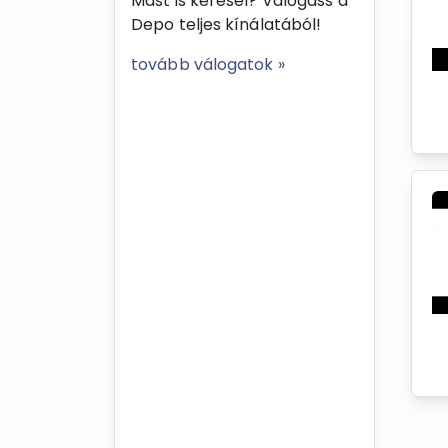
Mást is keresel? Válogass a
Depo teljes kínálatából!
tovább válogatok »