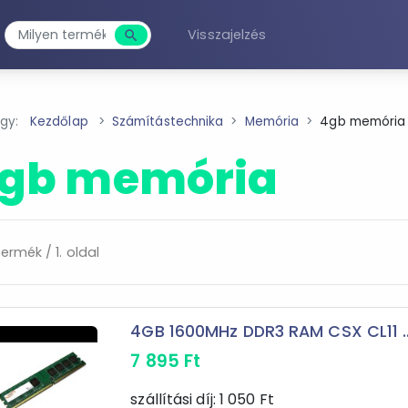
Visszajelzés
search
Keresés
agy:
Kezdőlap
Számítástechnika
Memória
4gb memória 
gb memória
ermék / 1. oldal
4GB 1600MHz DDR3 RAM CSX CL11 ..
7 895
Ft
szállítási díj:
1 050
Ft