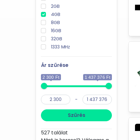
2GB
4GB
8GB
16GB
32GB
1333 MHz
Ár szűrése
2 300 Ft
1 437 376 Ft
-
Szűrés
527
találat