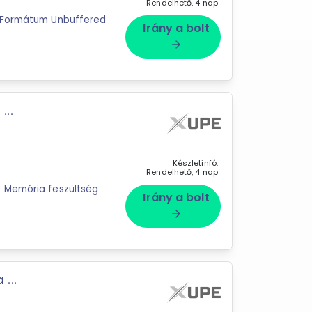
Rendelhető, 4 nap
B Formátum Unbuffered
Irány a bolt
arrow_forward
..
Készletinfó:
Rendelhető, 4 nap
B Memória feszültség
Irány a bolt
arrow_forward
...