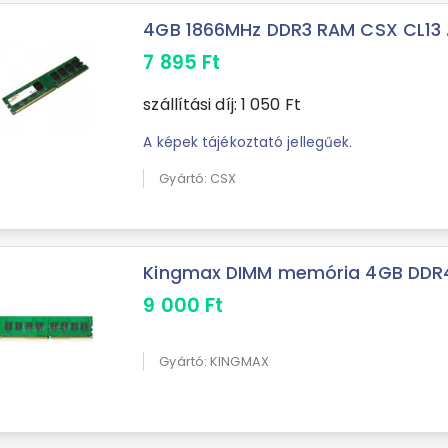
4GB 1866MHz DDR3 RAM CSX CL13 .
7 895
Ft
szállítási díj:
1 050
Ft
A képek tájékoztató jellegűek.
Gyártó: CSX
Kingmax DIMM memória 4GB DDR4 
9 000
Ft
Gyártó: KINGMAX