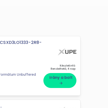
(CSXD3LO1333-2R8-
Készletinfó:
Rendelhető, 4 nap
B Formátum Unbuffered
Irány a bolt
arrow_forward
.