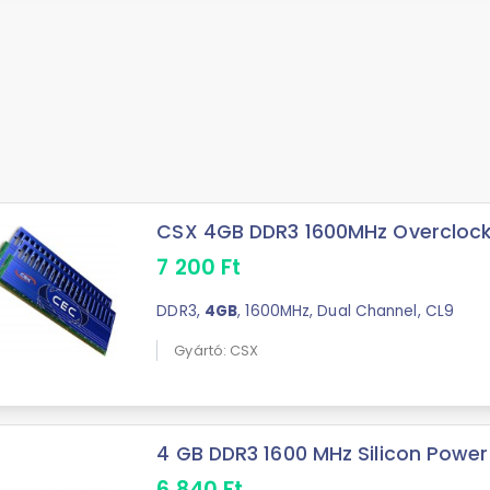
CSX 4GB DDR3 1600MHz Overclockin
7 200
Ft
DDR3,
4GB
, 1600MHz, Dual Channel, CL9
Gyártó: CSX
4 GB DDR3 1600 MHz Silicon Power
6 840
Ft