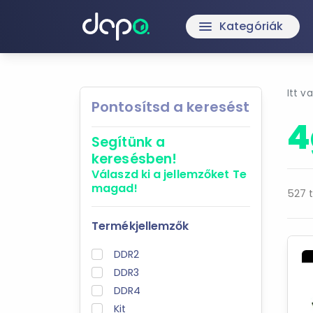
Kategóriák
menu
Itt v
Pontosítsd a keresést
4
Segítünk a
keresésben!
Válaszd ki a jellemzőket
Te
magad!
527 t
Termékjellemzők
DDR2
DDR3
DDR4
Kit