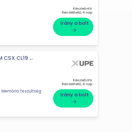
Készletinfó:
Rendelhető, 4 nap
Irány a bolt
arrow_forward
CSX CL19 ...
Készletinfó:
Rendelhető, 4 nap
 Memória feszültség
Irány a bolt
arrow_forward