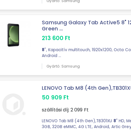
Gyártó: Samsung
Samsung Galaxy Tab Active5 8" 1
Green ...
213 600
Ft
8
", Kapacitív multitouch, 1920x1200, Octa C
Android ...
Gyártó: Samsung
LENOVO Tab M8 (4th Gen),TB301XU 
50 909
Ft
szállítási díj:
2 099
Ft
LENOVO Tab M8 (4th Gen),TB301XU
8
" HD, M
3GB, 32GB eMMC, 4G LTE, Android, Artic Gre