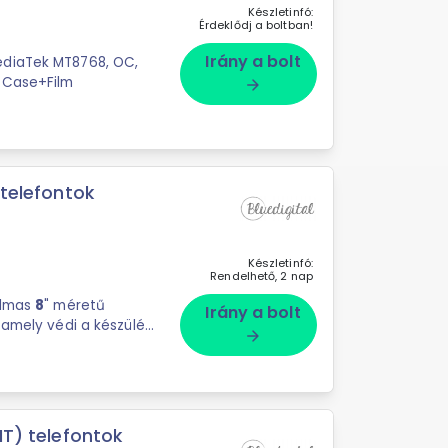
Készletinfó:
Érdeklődj a boltban!
Irány a bolt
ediaTek MT8768, OC,
r Case+Film
arrow_forward
 telefontok
Készletinfó:
Rendelhető, 2 nap
almas
8
" méretű
Irány a bolt
 amely védi a készülék
arrow_forward
NT) telefontok