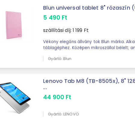
Blun universal tablet 8" rózaszín (
5 490
Ft
szállítási díj:
1 199
Ft
Vékony elegáns állvány tok Blun márka. Alk
táblagéphez. Középen mikroszállal bélelt; a
képernyőjét ...
Gyártó: Blun
Lenovo Tab M8 (TB-8505x), 8" 12
...
44 900
Ft
Gyártó: LENOVO