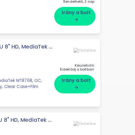
Rendelhető, 2 nap
Irány a bolt
arrow_forward
8" HD, MediaTek ...
Készletinfó:
Érdeklődj a boltban!
Irány a bolt
ediaTek MT8768, OC,
y, Clear Case+Film
arrow_forward
8" HD, MediaTek ...