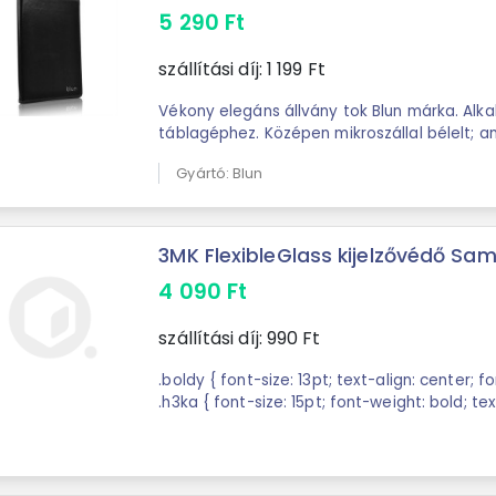
5 290
Ft
szállítási díj:
1 199
Ft
Vékony elegáns állvány tok Blun márka. Alk
táblagéphez. Középen mikroszállal bélelt; a
képernyőjét ...
Gyártó: Blun
3MK FlexibleGlass kijelzővédő Sam
4 090
Ft
szállítási díj:
990
Ft
.boldy { font-size: 13pt; text-align: center; f
.h3ka { font-size: 15pt; font-weight: bold; tex
{ font-size: 13pt; text-align: center; } ...