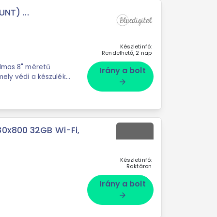
UNT) ...
Készletinfó:
Rendelhető, 2 nap
almas 8" méretű
Irány a bolt
mely védi a készülék
arrow_forward
80x800 32GB Wi-Fi,
Készletinfó:
Raktáron
Irány a bolt
arrow_forward