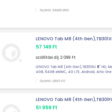
Gyártó: SAMSUNG
LENOVO Tab M8 (4th Gen),TB301XU 
57 149
Ft
szállítási díj:
2 099
Ft
LENOVO Tab M8 (4th Gen),TB301XU
8
" HD, M
4GB, 64GB eMMC, 4G LTE, Android, Artic Gre
Gyártó: LENOVO
LENOVO Tab M8 (4th Gen),TB301FU 
51 959
Ft