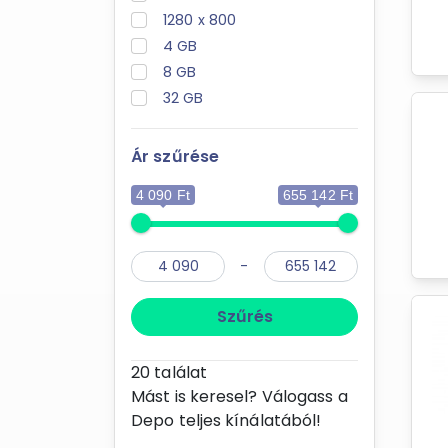
1280 x 800
4 GB
8 GB
32 GB
Ár szűrése
4 090 Ft
655 142 Ft
-
Szűrés
20
találat
Mást is keresel? Válogass a
Depo teljes kínálatából!