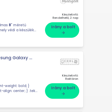
Készletinfó:
Rendelhető, 2 nap
almas
8
" méretű
Irány a bolt
mely védi a készülék
arrow_forward
sung Galaxy ...
Készletinfó:
Raktáron
ont-weight: bold; }
Irány a bolt
t-align: center; } .tekst
arrow_forward