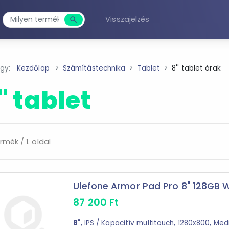
Visszajelzés
search
Keresés
agy:
Kezdőlap
Számítástechnika
Tablet
8'' tablet árak
'' tablet
rmék / 1. oldal
Ulefone Armor Pad Pro 8" 128GB Wi-
87 200
Ft
8
", IPS / Kapacitív multitouch, 1280x800, Me