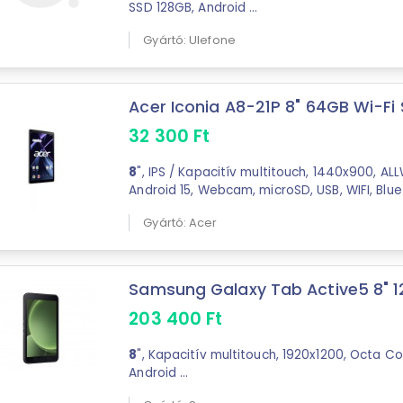
SSD 128GB, Android ...
Gyártó: Ulefone
Acer Iconia A8-21P 8" 64GB Wi-Fi Si
32 300
Ft
8
", IPS / Kapacitív multitouch, 1440x900, AL
Android 15, Webcam, microSD, USB, WIFI, Blue
400g, Silver
Gyártó: Acer
Samsung Galaxy Tab Active5 8" 12
203 400
Ft
8
", Kapacitív multitouch, 1920x1200, Octa C
Android ...