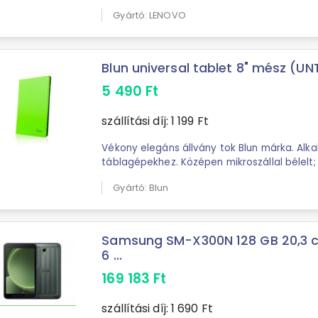
Gyártó: LENOVO
Blun universal tablet 8" mész (UN
5 490
Ft
szállítási díj:
1 199
Ft
Vékony elegáns állvány tok Blun márka. Alk
táblagépekhez. Középen mikroszállal bélelt;
képernyőjét ...
Gyártó: Blun
Samsung SM-X300N 128 GB 20,3 cm
6 ...
169 183
Ft
szállítási díj:
1 690
Ft