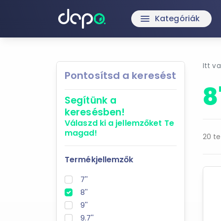
Kategóriák
menu
Itt v
Pontosítsd a keresést
8
Segítünk a
keresésben!
Válaszd ki a jellemzőket
Te
magad!
20 te
Termékjellemzők
7''
8''
9''
9.7''