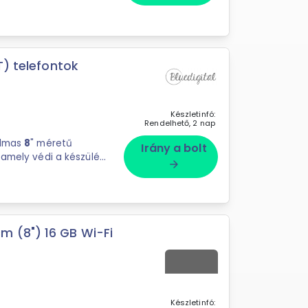
T) telefontok
Készletinfó:
Rendelhető, 2 nap
almas
8
" méretű
Irány a bolt
 amely védi a készülék
arrow_forward
 (8") 16 GB Wi-Fi
Készletinfó: