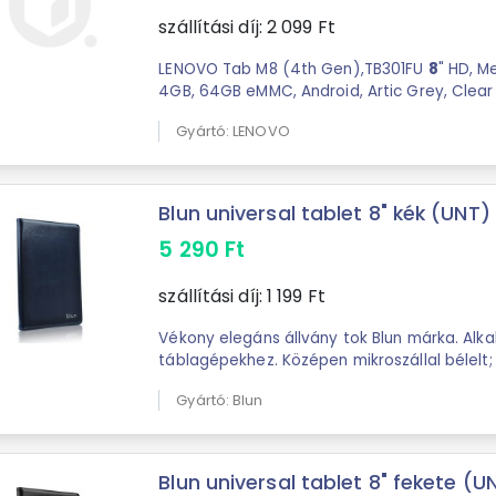
szállítási díj:
2 099
Ft
LENOVO Tab M8 (4th Gen),TB301FU
8
" HD, M
4GB, 64GB eMMC, Android, Artic Grey, Clea
Gyártó: LENOVO
Blun universal tablet 8" kék (UNT)
5 290
Ft
szállítási díj:
1 199
Ft
Vékony elegáns állvány tok Blun márka. Alk
táblagépekhez. Középen mikroszállal bélelt;
képernyőjét ...
Gyártó: Blun
Blun universal tablet 8" fekete (U