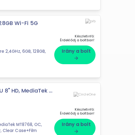
28GB Wi-Fi 5G
Készletinfó:
Érdeklődj a boltban!
Irány a bolt
ore 2,4GHz, 6GB, 128GB,
arrow_forward
8" HD, MediaTek ...
Készletinfó:
Érdeklődj a boltban!
Irány a bolt
ediaTek MT8768, OC,
y, Clear Case+Film
arrow_forward