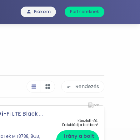
Fiókom
Partnereknek
person
Rendezés
sort
table_rows
grid_view
Fi LTE Black ...
Készletinfó:
Érdeklődj a boltban!
Irány a bolt
diaTek MT8788, 8GB,