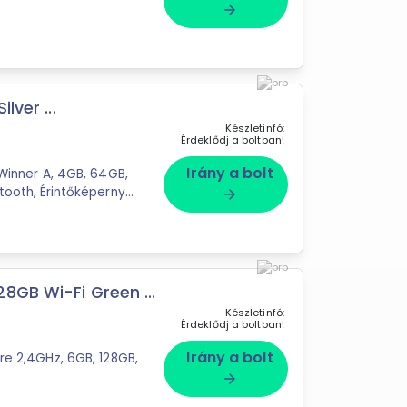
arrow_forward
lver ...
Készletinfó:
Érdeklődj a boltban!
Irány a bolt
LWinner A, 4GB, 64GB,
tooth, Érintőképernyő,
arrow_forward
8GB Wi-Fi Green ...
Készletinfó:
Érdeklődj a boltban!
Irány a bolt
ore 2,4GHz, 6GB, 128GB,
arrow_forward