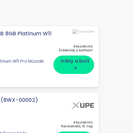
B 8GB Platinum W11
Készletinfó:
Érdeklődj a boltban!
Irány a bolt
tinum W11 Pro Műszaki
arrow_forward
ck (8WX-00002)
Készletinfó:
Rendelhető, 15 nap