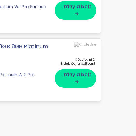
Irány a bolt
atinum W11 Pro Surface
arrow_forward
8GB 8GB Platinum
Készletinfó:
Érdeklődj a boltban!
Irány a bolt
Platinum W10 Pro
arrow_forward