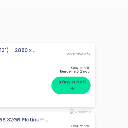
") - 2880 x ...
LaserNetworks
Készletinfó:
Rendelhető, 2 nap
Irány a bolt
arrow_forward
B 32GB Platinum ...
Készletinfó: