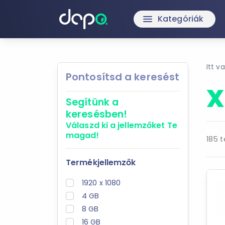
Kategóriák
menu
Itt v
Pontosítsd a keresést
X
Segítünk a
keresésben!
Válaszd ki a jellemzőket
Te
magad!
185 t
Termékjellemzők
1920 x 1080
4 GB
8 GB
16 GB