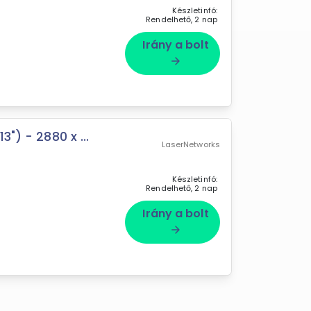
Készletinfó:
Rendelhető, 2 nap
Irány a bolt
arrow_forward
") - 2880 x ...
LaserNetworks
Készletinfó:
Rendelhető, 2 nap
Irány a bolt
arrow_forward