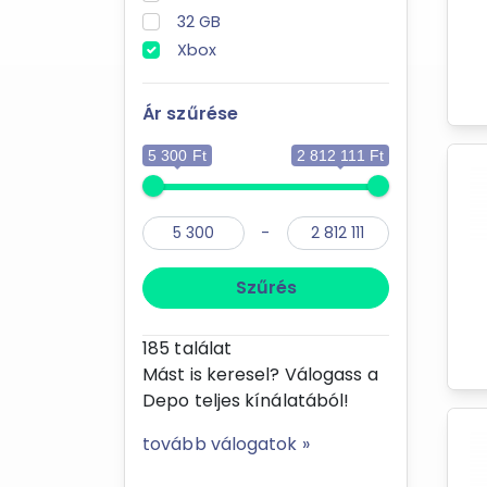
32 GB
Xbox
Ár szűrése
5 300 Ft
2 812 111 Ft
-
Szűrés
185
találat
Mást is keresel? Válogass a
Depo teljes kínálatából!
tovább válogatok »