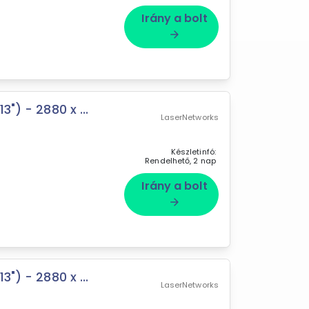
Irány a bolt
arrow_forward
") - 2880 x ...
LaserNetworks
Készletinfó:
Rendelhető, 2 nap
Irány a bolt
arrow_forward
") - 2880 x ...
LaserNetworks