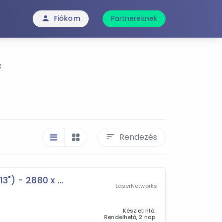
Fiókom
Partnereknek
person
k
Rendezés
sort
table_rows
grid_view
") - 2880 x ...
LaserNetworks
Készletinfó:
Rendelhető, 2 nap