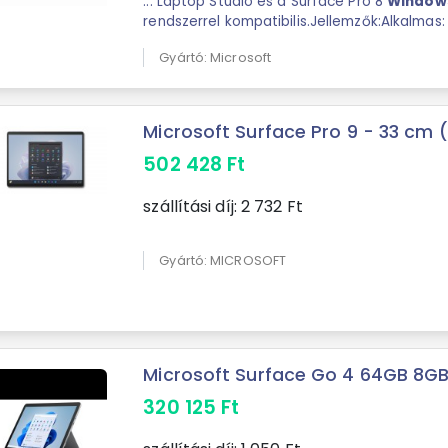
... Laptop Studio és a Surface Pro 8
Window
Microsoft
Gyártó: Microsoft
Microsoft Surface Pro 9 - 33 cm (13
502 428
Ft
szállítási díj:
2 732
Ft
Gyártó: MICROSOFT
Microsoft Surface Go 4 64GB 8GB 
320 125
Ft