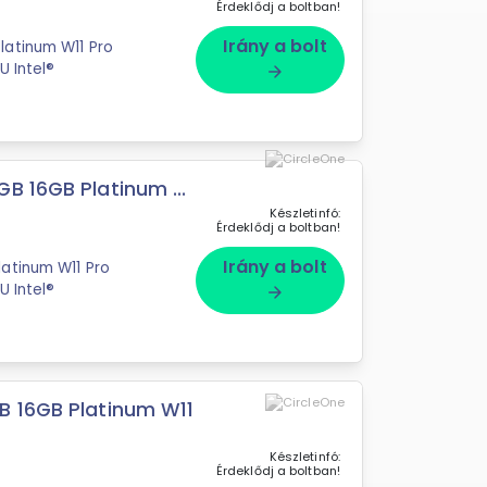
Érdeklődj a boltban!
Irány a bolt
latinum W11 Pro
U Intel®
arrow_forward
B 16GB Platinum ...
Készletinfó:
Érdeklődj a boltban!
Irány a bolt
latinum W11 Pro
U Intel®
arrow_forward
B 16GB Platinum W11
Készletinfó:
Érdeklődj a boltban!