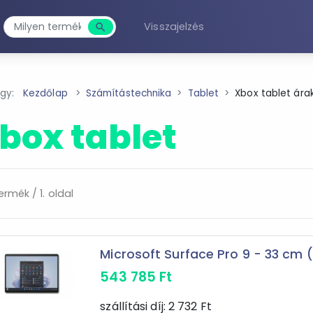
Visszajelzés
search
Keresés
agy:
Kezdőlap
Számítástechnika
Tablet
Xbox tablet ára
box tablet
ermék / 1. oldal
Microsoft Surface Pro 9 - 33 cm (13
543 785
Ft
szállítási díj:
2 732
Ft