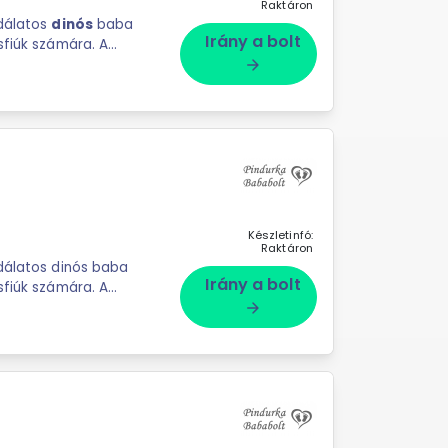
Raktáron
odálatos
dinós
baba
Irány a bolt
s
karakterek izgalmas
arrow_forward
Készletinfó:
Raktáron
odálatos dinós baba
Irány a bolt
karakterek izgalmas
arrow_forward