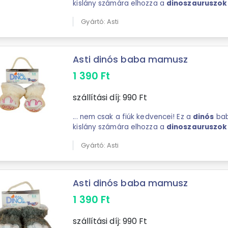
kislány számára elhozza a
dinoszauruszok
mamusz puha, 100 ...
Gyártó: Asti
Asti dinós baba mamusz
1 390
Ft
szállítási díj:
990
Ft
... nem csak a fiúk kedvencei! Ez a
dinós
bab
kislány számára elhozza a
dinoszauruszok
mamusz puha, 100 ...
Gyártó: Asti
Asti dinós baba mamusz
1 390
Ft
szállítási díj:
990
Ft