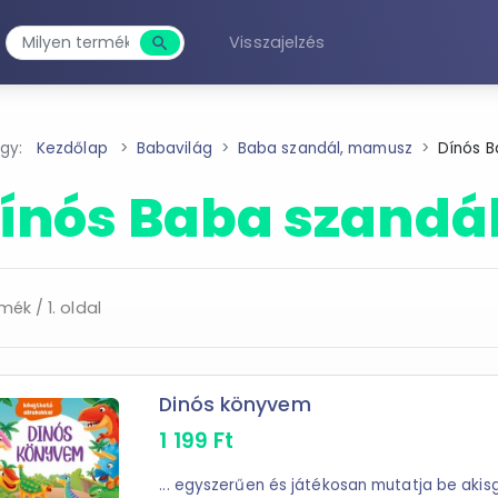
Visszajelzés
search
Keresés
agy:
Kezdőlap
Babavilág
Baba szandál, mamusz
Dínós B
ínós Baba szandá
mék / 1. oldal
Dinós könyvem
1 199
Ft
... egyszerűen és játékosan mutatja be akisgyermekeknek a régi