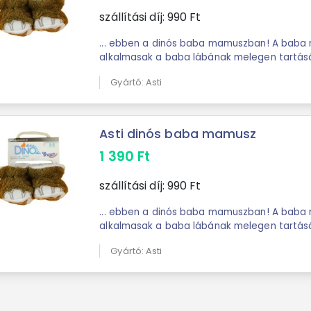
szállítási díj:
990
Ft
... ebben a dinós baba mamuszban! A baba mamuszok kiválóan
alkalmasak a baba lábának melegen tartás
hímzett dinoszaurusz minta vidám ...
Gyártó: Asti
Asti dinós baba mamusz
1 390
Ft
szállítási díj:
990
Ft
... ebben a dinós baba mamuszban! A baba mamuszok kiválóan
alkalmasak a baba lábának melegen tartás
hímzett dinoszaurusz minta vidám ...
Gyártó: Asti