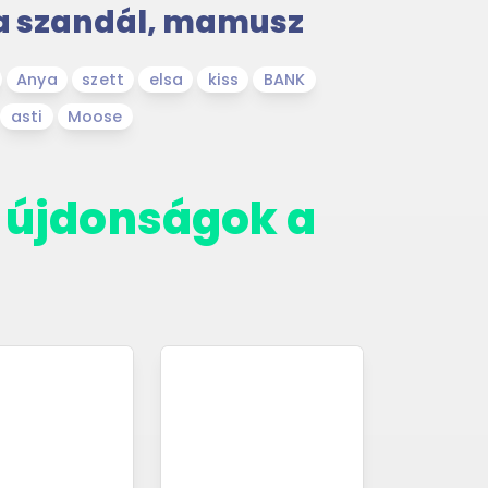
a szandál, mamusz
Anya
szett
elsa
kiss
BANK
asti
Moose
 újdonságok a