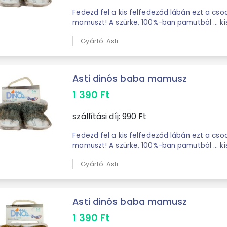
Fedezd fel a kis felfedeződ lábán ezt a cs
mamuszt! A szürke, 100%-ban pamutból ... kisfiúk számára. A
mamusz talpán elhelyezkedő hímzett
dínó
Gyártó: Asti
Asti dinós baba mamusz
1 390
Ft
szállítási díj:
990
Ft
Fedezd fel a kis felfedeződ lábán ezt a cs
mamuszt! A szürke, 100%-ban pamutból ... kisfiúk számára. A
mamusz talpán elhelyezkedő hímzett dínós 
Gyártó: Asti
Asti dinós baba mamusz
1 390
Ft