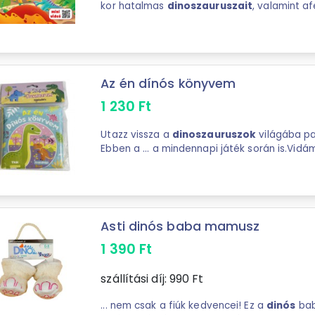
kor hatalmas
dinoszauruszait
, valamint a
feladatok révén a megfigyelőképességük é
...
Az én dínós könyvem
1 230
Ft
Utazz vissza a
dinoszauruszok
világába pa
Ebben a ... a mindennapi játék során is.V
dinoszauruszok
és sok pancsolós móka vár
felfedezőre! ...
Asti dinós baba mamusz
1 390
Ft
szállítási díj:
990
Ft
... nem csak a fiúk kedvencei! Ez a
dinós
bab