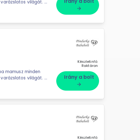
Irány a bolt
varázslatos világát. A
arrow_forward
Készletinfó:
Raktáron
a mamusz minden
Irány a bolt
varázslatos világát. A
arrow_forward
Készletinfó: