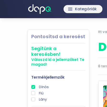
Kategóriák
menu
Itt v
Pontosítsd a keresést
D
Segítünk a
keresésben!
Válaszd ki a jellemzőket
Te
magad!
8 ter
Termékjellemzők
Dínós
Fiú
Lány