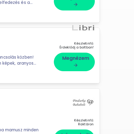
felfedezés és a
arrow_forward
s kognitívképességeik
Készletinfó:
Érdeklődj a boltban!
ncsolás közben!
Megnézem
idám képek, aranyos
arrow_forward
 minden kis
Készletinfó:
Raktáron
a mamusz minden