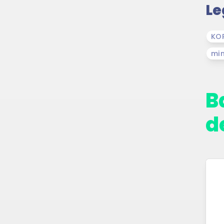
Le
KO
mi
B
d