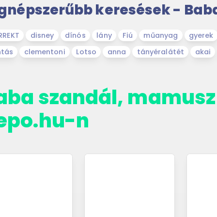
gnépszerűbb keresések - Bab
RREKT
disney
dínós
lány
Fiú
műanyag
gyerek
ntás
clementoni
Lotso
anna
tányéralátét
akai
aba szandál, mamusz
epo.hu-n