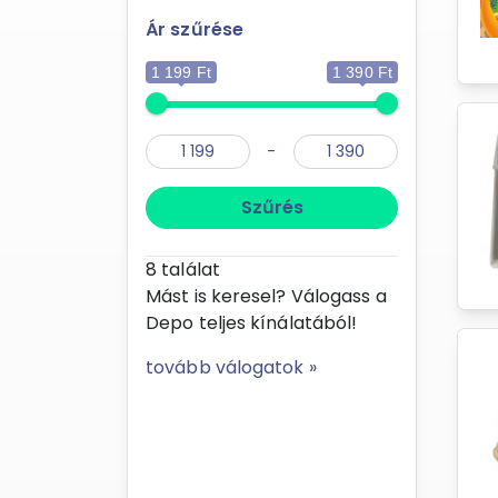
Ár szűrése
1 199 Ft
1 390 Ft
-
Szűrés
8
találat
Mást is keresel? Válogass a
Depo teljes kínálatából!
tovább válogatok »