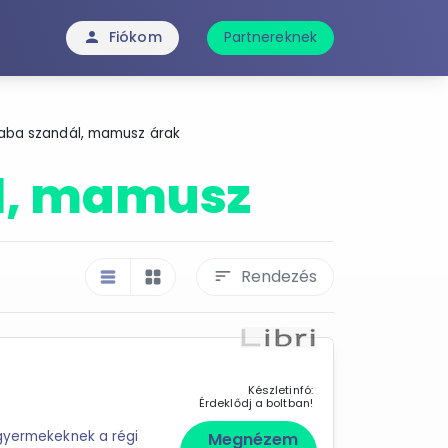
Fiókom
Partnereknek
person
aba szandál, mamusz árak
l, mamusz
Rendezés
sort
table_rows
grid_view
Készletinfó:
Érdeklődj a boltban!
Megnézem