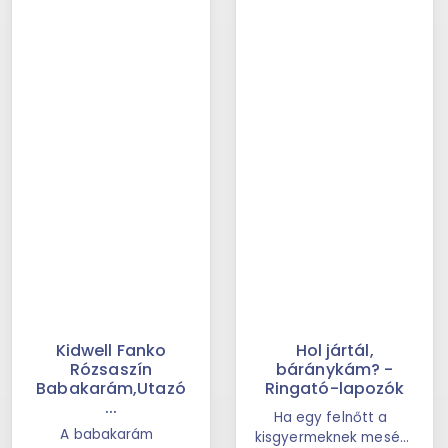
Kidwell Fanko
Hol jártál,
Rózsaszín
báránykám? -
Babakarám,Utazó
Ringató-lapozók
...
Ha egy felnőtt a
A babakarám
kisgyermeknek mesél,