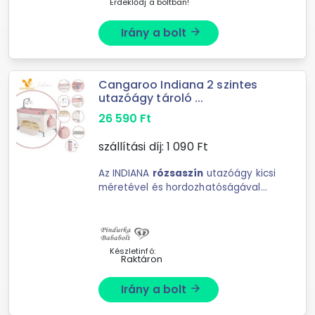
Érdeklődj a boltban!
Irány a bolt
arrow_forward
Cangaroo Indiana 2 szintes
utazóágy tároló ...
26 590
Ft
szállítási díj:
1 090
Ft
Az INDIANA
rózsaszín
utazóágy kicsi
méretével és hordozhatóságával
tökéletes választás azoknak, akik
gyakran ...
Készletinfó:
Raktáron
Irány a bolt
arrow_forward