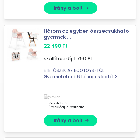
Irány a bolt
arrow_forward
Három az egyben összecsukható
gyermek ...
22 490
Ft
szállítási díj:
1 790
Ft
ETETŐSZÉK AZ ECOTOYS-TÓL
Gyermekeknek 6 hónapos kortól 3 az
1-ben - magas szék, alacsony szék,
szék a székhez csatolva
Készletinfó:
Érdeklődj a boltban!
Irány a bolt
arrow_forward