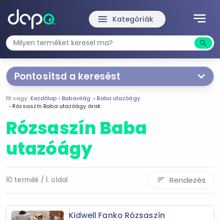
notes
menu
Kategóriák
search
Kere
Pontosítsd a keresést
Segítünk a keresésben!
Itt vagy:
Kezdőlap
Babavilág
Baba utazóágy
Válaszd ki a jellemzőket
Te magad!
Rózsaszín Baba utazóágy árak
Rózsaszín Baba
Termékjellemzők
utazóágy
Rózsaszín
Rendezés
10 termék / 1. oldal
sort
Ár szűrése
22 490 Ft
34 990 Ft
Kidwell Fanko Rózsaszín