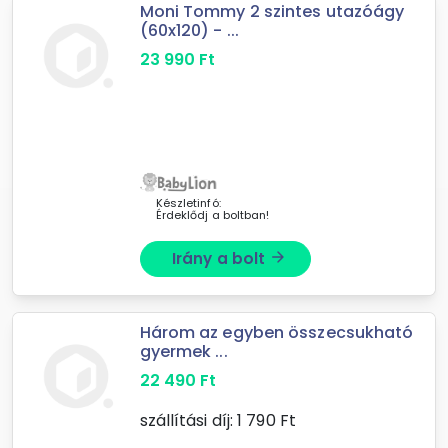
Moni Tommy 2 szintes utazóágy
(60x120) - ...
23 990
Ft
Készletinfó:
Érdeklődj a boltban!
Irány a bolt
arrow_forward
Három az egyben összecsukható
gyermek ...
22 490
Ft
szállítási díj:
1 790
Ft