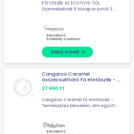
ETETŐSZÉK AZ ECOTOYS-TÓL
Gyermekeknek 6 hónapos kortól 3 az
1-ben - magas szék, alacsony szék,
szék a székhez csatolva Stabil
kivitelezés Modern design Fém lábak
Lábtartó Levehető, ...
Készletinfó:
Érdeklődj a boltban!
Irány a bolt
arrow_forward
Cangaroo Caramel
összecsukható Fa etetőszék - ...
27 990
Ft
Cangaroo Caramel fa etetőszék –
Természetes kényelem, ami együtt
nő gyermekével A
Készletinfó: