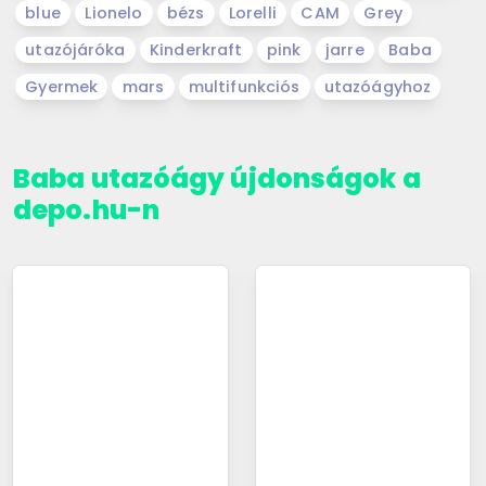
blue
Lionelo
bézs
Lorelli
CAM
Grey
utazójáróka
Kinderkraft
pink
jarre
Baba
Gyermek
mars
multifunkciós
utazóágyhoz
Baba utazóágy újdonságok a
depo.hu-n