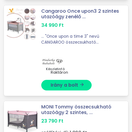
Cangaroo Once upon3 2 szintes
utazóágy zenélő ...
34 990
Ft
... "Once upon a time 3" nevű
CANGAROO összecsukható
utazóágy, mely
rózsaszín
színben
pompázik, tökéletes választás
minden kis hercegnőnek. Két szintje
kényelmet ...
Készletinfó:
Raktáron
Irány a bolt
arrow_forward
MONI Tommy összecsukható
utazóágy 2 szintes, ...
23 790
Ft