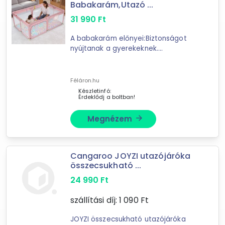
Babakarám,Utazó ...
31 990
Ft
-
A babakarám előnyei:Biztonságot
nyújtanak a gyerekeknek.
Szűrés
Meggátolják, hogy a gyerekek
bemásszanak olyan helyekre, ahol
10
találat
megsérülhetnek, például a lépcsőhöz
Féláron.hu
vagy a konnektorokhoz. ...
Mást is keresel? Válogass a Depo teljes
Készletinfó:
Érdeklődj a boltban!
kínálatából!
Megnézem
arrow_forward
tovább válogatok »
Cangaroo JOYZI utazójáróka
összecsukható ...
24 990
Ft
szállítási díj:
1 090
Ft
JOYZI összecsukható utazójáróka