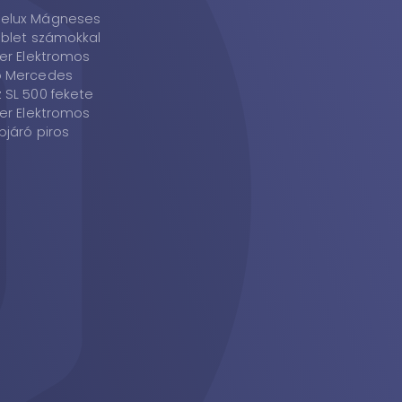
elux Mágneses
ablet számokkal
ter Elektromos
ó Mercedes
 SL 500 fekete
ter Elektromos
pjáró piros