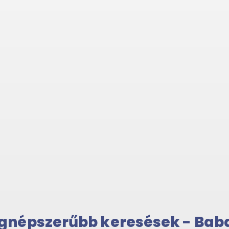
gnépszerűbb keresések - Bab