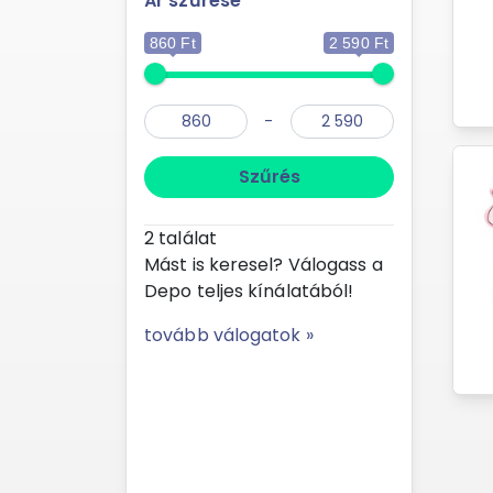
Ár szűrése
860 Ft
2 590 Ft
-
Szűrés
2
találat
Mást is keresel? Válogass a
Depo teljes kínálatából!
tovább válogatok »