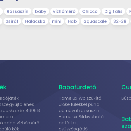
k
Rózsaszín
baby
vízhőmérő
Chicco
Digitális
zsiráf
Halacska
mini
Hab
aquascale
32-38
ék
Babafürdető
Cu
ürdőjáték
Homelux Wc szűkítő
Búza
sszegyűjtő éhes
ülőke fülekkel puha
alacska, kék 460613
párnával rózsaszín
amara
Homelux Bili kivehető
Ba
ikkaboo vízhőmérő
betéttel,
szó
epülő kék
csúszásgátló