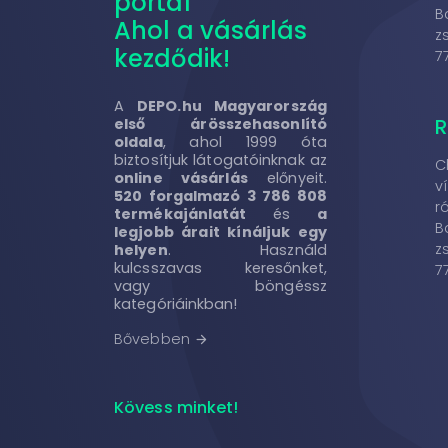
portál
B
Ahol a vásárlás
z
kezdődik!
7
A
DEPO.hu Magyarország
R
első árösszehasonlító
oldala
, ahol 1999 óta
biztosítjuk látogatóinknak az
C
online vásárlás
előnyeit.
v
520 forgalmazó 3 786 808
r
termékajánlatát
és
a
B
legjobb árait kínáljuk egy
z
helyen
. Használd
kulcsszavas keresőnket,
7
vagy böngéssz
kategóriáinkban!
Bővebben
arrow_forward
Kövess minket!