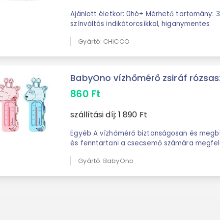
Ajánlott életkor: 0hó+ Mérhető tartomány: 
színváltós indikátorcsíkkal, higanymentes
Gyártó: CHICCO
BabyOno vízhőmérő zsiráf rózsaszí
860
Ft
szállítási díj:
1 890
Ft
Egyéb A vízhőmérő biztonságosan és megbíz
és fenntartani a csecsemő számára megfele
hőmérsékletet. A méréshez biztonságos cső
Gyártó: BabyOno
...