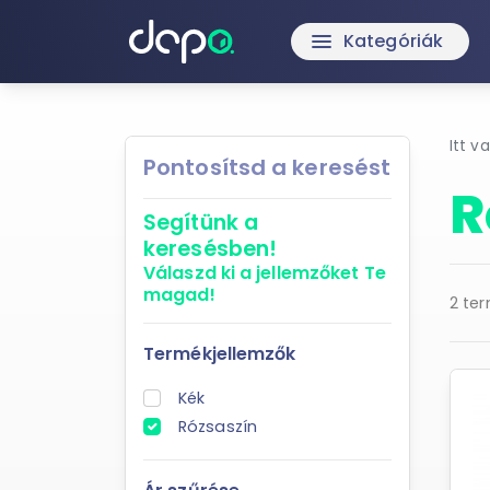
Kategóriák
menu
Itt v
Pontosítsd a keresést
R
Segítünk a
keresésben!
Válaszd ki a jellemzőket
Te
magad!
2 ter
Termékjellemzők
Kék
Rózsaszín