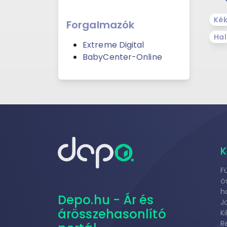
Ké
Forgalmazók
Hal
Extreme Digital
BabyCenter-Online
K
F
ö
h
Depo.hu - Ár és
J
árösszehasonlító
K
R