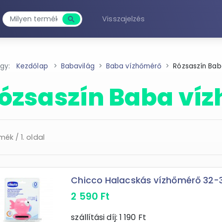
Visszajelzés
search
Keresés
agy:
Kezdőlap
Babavilág
Baba vízhőmérő
Rózsaszín Bab
ózsaszín Baba ví
mék / 1. oldal
Chicco Halacskás vízhőmérő 32-38
2 590
Ft
szállítási díj:
1 190
Ft