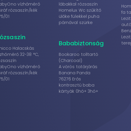
abyOno vízhőmérő
lábakkal rózsaszín
Hom
siráf rózsaszín/kék
Homelux Wc szűkítő
fa t
75/01
ülőke fülekkel puha
Lezi
párnával szürke
aut
Benz
ózsaszín
Lezi
Bababiztonság
tere
hicco Halacskás
ízhőmérő 32-38 °C,
Bookaroo tolltartó
ózsaszín
(Charcoal)
abyOno vízhőmérő
A vörös tatárjárás
siráf rózsaszín/kék
Banana Panda
75/01
76276 Erős
kontrasztú baba
kártyák 0hó+ 3hó+