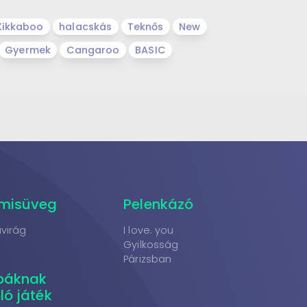
Kikkaboo
halacskás
Teknős
New
Gyermek
Cangaroo
BASIC
misüveg
Pelenkázó
virág
I love. you
Gyilkosság
Párizsban
báknak
ló játék