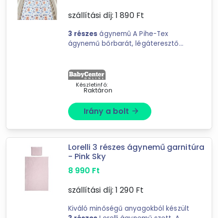
szállítási díj:
1 890
Ft
3
részes
ágynemû A Pihe-Tex
ágynemű bőrbarát, légáteresztő
anyagának köszönhetően
egyenletes ...
Készletinfó:
Raktáron
Irány a bolt
arrow_forward
Lorelli 3 részes ágynemű garnitúra
- Pink Sky
8 990
Ft
szállítási díj:
1 290
Ft
Forgalmazók
Kiváló minőségű anyagokból készült
Babaszafari Bababolt