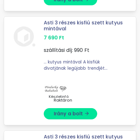
Asti 3 részes kisfiú szett kutyus
mintával
7 690
Ft
szállítási díj:
990
Ft
... kutyus mintával A kisfiúk
divatjának legújabb trendjét
képviseli ez a 3 részes szett,
amelynek minden darabja
Magyarországról származik. Az
összeállításban található hosszú ...
Készletinfó:
Raktáron
Irány a bolt
arrow_forward
Asti 3 részes kisfiú szett kutyus