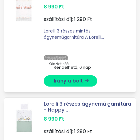
8 990
Ft
szállítási díj:
1 290
Ft
Lorelli 3 részes mintás
ágyneműgarnitúra A Lorelli
ágyneműk kiváló minőségű
anyagokból készültek. Lorelli 3 részes
mintás ágyneműgarnitúra A L
Készletinfó:
Rendelhető, 6 nap
Irány a bolt
arrow_forward
Lorelli 3 részes ágynemű garnitúra
- Happy ...
8 990
Ft
szállítási díj:
1 290
Ft