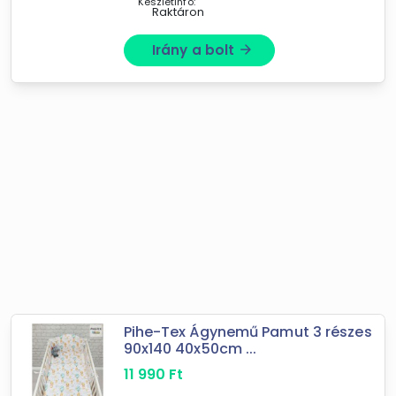
Készletinfó:
Raktáron
Irány a bolt
arrow_forward
Pihe-Tex Ágynemű Pamut 3 részes
90x140 40x50cm ...
11 990
Ft