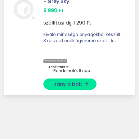
- Grey Sky
8 990
Ft
szállítási díj:
1 290
Ft
Kiváló minőségű anyagokból készült
3 részes Lorelli ágynemű szett. A
Lorelli márkáról: a Bulgáriából
származó márka, ...
Készletinfó:
Rendelhető, 6 nap
Irány a bolt
arrow_forward