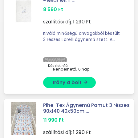
- Bear with ...
8 590
Ft
szállítási díj:
1 290
Ft
Kiváló minőségű anyagokból készült
3 részes Lorelli ágynemű szett. A
Lorelli márkáról: a Bulgáriából
származó márka, ...
Készletinfó:
Rendelhető, 6 nap
Irány a bolt
arrow_forward
Pihe-Tex Ágynemű Pamut 3 részes
90x140 40x50cm ...
11 990
Ft
szállítási díj:
1 290
Ft