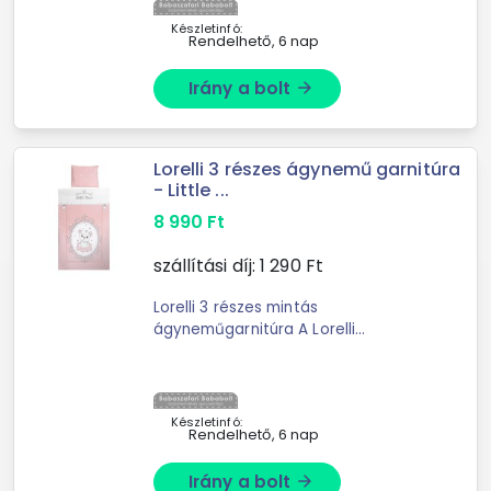
mintás ágyneműgarnitúra A L
Készletinfó:
Rendelhető, 6 nap
Irány a bolt
arrow_forward
Lorelli 3 részes ágynemű garnitúra
- Little ...
8 990
Ft
szállítási díj:
1 290
Ft
Lorelli 3 részes mintás
ágyneműgarnitúra A Lorelli
ágyneműk kiváló minőségű
anyagokból készültek. Lorelli 3 részes
mintás ágyneműgarnitúra A L
Készletinfó:
Rendelhető, 6 nap
Irány a bolt
arrow_forward