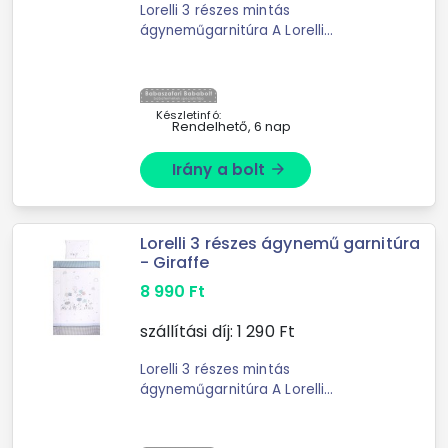
Lorelli 3 részes mintás
ágyneműgarnitúra A Lorelli
ágyneműk kiváló minőségű
anyagokból készültek. Lorelli 3 részes
mintás ágyneműgarnitúra A L
Készletinfó:
Rendelhető, 6 nap
Irány a bolt
arrow_forward
Lorelli 3 részes ágynemű garnitúra
- Giraffe
8 990
Ft
szállítási díj:
1 290
Ft
Lorelli 3 részes mintás
ágyneműgarnitúra A Lorelli
ágyneműk kiváló minőségű
anyagokból készültek. Lorelli 3 részes