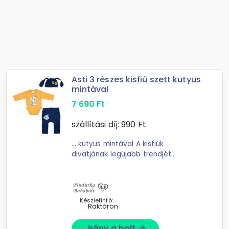
Asti 3 részes kisfiú szett kutyus
mintával
7 690
Ft
szállítási díj:
990
Ft
... kutyus mintával A kisfiúk
divatjának legújabb trendjét
képviseli ez a 3 részes szett,
amelynek minden darabja
Magyarországról származik. Az
összeállításban található hosszú ...
Készletinfó:
Raktáron
Irány a bolt
arrow_forward