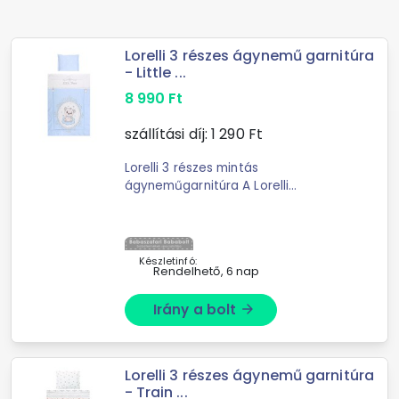
Lorelli 3 részes ágynemű garnitúra
- Little ...
8 990
Ft
szállítási díj:
1 290
Ft
Lorelli 3 részes mintás
ágyneműgarnitúra A Lorelli
ágyneműk kiváló minőségű
anyagokból készültek. Lorelli 3 részes
mintás ágyneműgarnitúra A L
Készletinfó:
Rendelhető, 6 nap
Irány a bolt
arrow_forward
Lorelli 3 részes ágynemű garnitúra
- Train ...