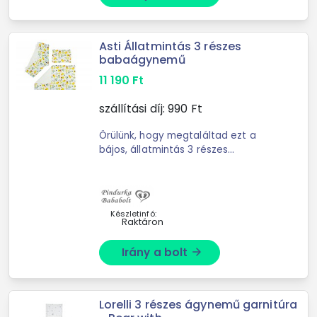
Asti Állatmintás 3 részes
babaágynemű
11 190
Ft
szállítási díj:
990
Ft
Örülünk, hogy megtaláltad ezt a
bájos, állatmintás 3 részes
babaágyneműt, amely minden
kiságyban mesésen mutat! A
garnitúra uniszex színezésű, ...
Készletinfó:
Raktáron
Irány a bolt
arrow_forward
Lorelli 3 részes ágynemű garnitúra