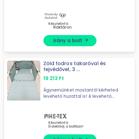
képviseli ez a 3 részes szett,
amelynek minden darabja
Magyarországról származik. Az
összeállításban található hosszú ...
Készletinfó:
Raktáron
Irány a bolt
arrow_forward
Zöld fodros takaróval és
fejvédővel, 3 ...
19 213
Ft
Ágyneműinket mostantól kérheted
levehető huzattal is! A levehető
huzat
Készletinfó:
Érdeklődj a boltban!