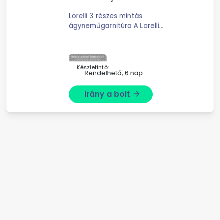
Lorelli 3 részes mintás
ágyneműgarnitúra A Lorelli
ágyneműk kiváló minőségű
anyagokból készültek. Lorelli 3 részes
mintás ágyneműgarnitúra A L
Készletinfó:
Rendelhető, 6 nap
Irány a bolt
arrow_forward