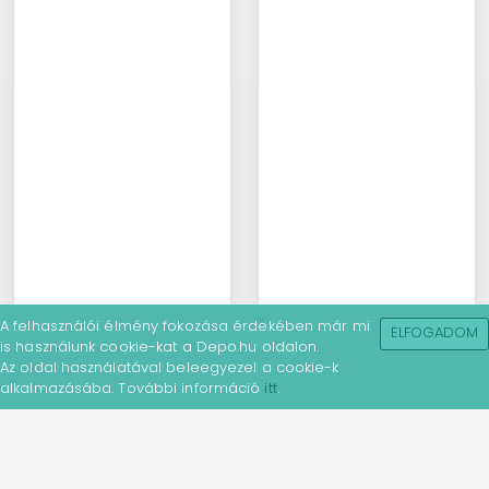
A felhasználói élmény fokozása érdekében már mi
ELFOGADOM
is használunk cookie-kat a Depo.hu oldalon.
Az oldal használatával beleegyezel a cookie-k
alkalmazásába. További információ
itt
.