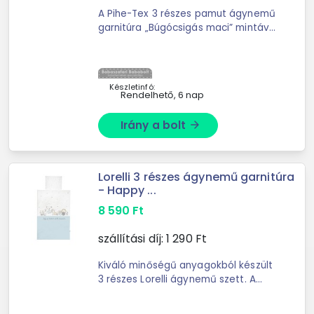
A Pihe-Tex 3 részes pamut ágynemű
garnitúra „Búgócsigás maci” mintával
és kellemes kék színvilággal ...
Készletinfó:
Rendelhető, 6 nap
Irány a bolt
arrow_forward
Lorelli 3 részes ágynemű garnitúra
- Happy ...
8 590
Ft
szállítási díj:
1 290
Ft
Kiváló minőségű anyagokból készült
3 részes Lorelli ágynemű szett. A
Lorelli márkáról: a Bulgáriából
származó márka, ...