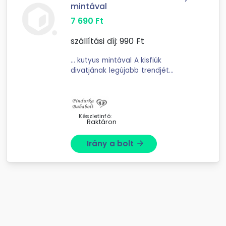
mintával
7 690
Ft
szállítási díj:
990
Ft
... kutyus mintával A kisfiúk
divatjának legújabb trendjét
képviseli ez a 3 részes szett,
amelynek minden darabja
Magyarországról származik. Az
összeállításban található hosszú ...
Készletinfó:
Raktáron
Irány a bolt
arrow_forward