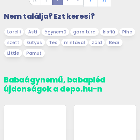
first_page
navigate_before
navigate_next
last_page
Nem találja? Ezt keresi?
Lorelli
Asti
ágynemű
garnitúra
kisfiú
Pihe
szett
kutyus
Tex
mintával
zöld
Bear
Little
Pamut
Babaágynemű, babapléd
újdonságok a depo.hu-n