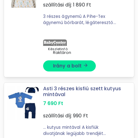
szállítási díj:
1 890
Ft
3 részes ágynemû A Pihe-Tex
ágynemű bőrbarát, légáteresztő
anyagának köszönhetően
egyenletes ...
Készletinfó:
Raktáron
Irány a bolt
arrow_forward
Asti 3 részes kisfiú szett kutyus
mintával
7 690
Ft
szállítási díj:
990
Ft
... kutyus mintával A kisfiúk
divatjának legújabb trendjét