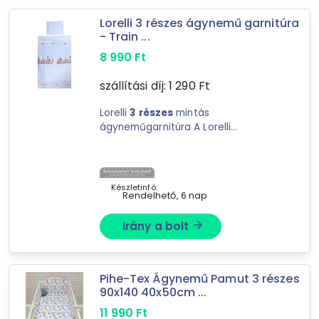
Szett
Lorelli 3 részes ágynemű garnitúra
- Train ...
Ár szűrése
8 990
Ft
3 090 Ft
22 316 Ft
szállítási díj:
1 290
Ft
Lorelli
3
részes
mintás
ágyneműgarnitúra A Lorelli
-
ágyneműk kiváló minőségű
anyagokból készültek. Lorelli
3
Szűrés
részes
mintás ágyneműgarnitúra A L
Készletinfó:
Rendelhető, 6 nap
58
találat
Mást is keresel? Válogass a Depo teljes
Irány a bolt
arrow_forward
kínálatából!
tovább válogatok »
Pihe-Tex Ágynemű Pamut 3 részes
90x140 40x50cm ...
11 990
Ft