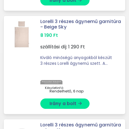
Irány a bolt
Lorelli 3 részes ágynemű garnitúra
- Beige Sky
8 190
Ft
szállítási díj:
1 290
Ft
Kiváló minőségű anyagokból készült
3 részes Lorelli ágynemű szett. A
Lorelli márkáról: a Bulgáriából
származó márka, ...
Készletinfó:
Rendelhető, 6 nap
Irány a bolt
arrow_forward
Lorelli 3 részes ágynemű garnitúra