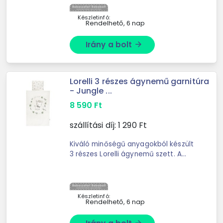
Készletinfó:
Rendelhető, 6 nap
Irány a bolt
arrow_forward
Lorelli 3 részes ágynemű garnitúra
- Jungle ...
8 590
Ft
szállítási díj:
1 290
Ft
Kiváló minőségű anyagokból készült
3 részes Lorelli ágynemű szett. A
Lorelli márkáról: a Bulgáriából
származó márka, ...
Készletinfó:
Rendelhető, 6 nap
arrow_forward