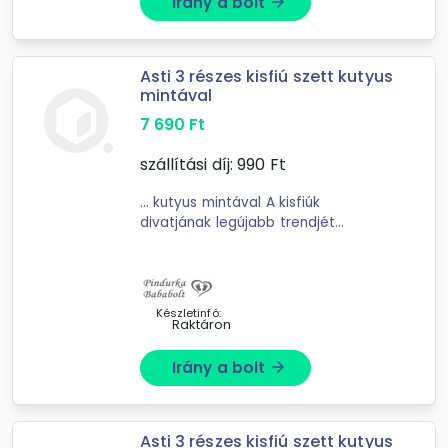
Irány a bolt
arrow_forward
Asti 3 részes kisfiú szett kutyus
mintával
7 690
Ft
szállítási díj:
990
Ft
... kutyus mintával A kisfiúk
divatjának legújabb trendjét
képviseli ez a 3 részes szett,
amelynek minden darabja
Magyarországról származik. Az
összeállításban található hosszú ...
Készletinfó:
Raktáron
Irány a bolt
arrow_forward
Asti 3 részes kisfiú szett kutyus