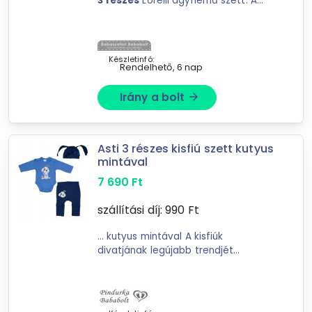
3
részes
Lorelli ágynemű szett. A
BabyCenter-Online
Lorelli márkáról: a Bulgáriából
Pindurka Bababolt
származó márka, ...
Pihe-Tex kids webáruház
Készletinfó:
Rendelhető, 6 nap
Irány a bolt
arrow_forward
Asti 3 részes kisfiú szett kutyus
mintával
7 690
Ft
szállítási díj:
990
Ft
... kutyus mintával A kisfiúk
divatjának legújabb trendjét
képviseli ez a
3
részes
szett,
amelynek minden darabja
Magyarországról származik. Az
összeállításban található hosszú ...