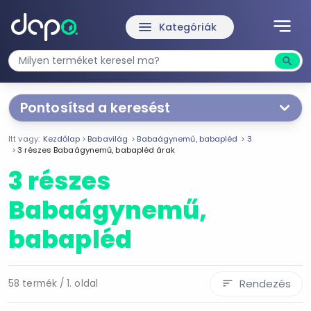
notes
menu
Kategóriák
search
Kere
Pontosítsd a keresést
Segítünk a keresésben!
Itt vagy:
Kezdőlap
Babavilág
Babaágynemű, babapléd
3
Válaszd ki a jellemzőket
Te magad!
3 részes Babaágynemű, babapléd árak
3 részes
Termékjellemzők
Babaágynemű,
babapléd
3 részes
4 részes
5 részes
Rendezés
58 termék / 1. oldal
sort
6 részes
Garnitúra