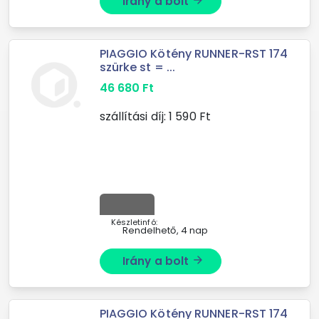
Irány a bolt
arrow_forward
PIAGGIO Kötény RUNNER-RST 174
szürke st = ...
46 680
Ft
szállítási díj:
1 590
Ft
Készletinfó:
Rendelhető, 4 nap
Irány a bolt
arrow_forward
PIAGGIO Kötény RUNNER-RST 174