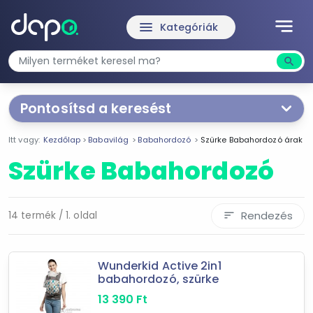
notes
menu
Kategóriák
search
Kere
Pontosítsd a keresést
Segítünk a keresésben!
Itt vagy:
Kezdőlap
Babavilág
Babahordozó
Szürke Babahordozó árak
Válaszd ki a jellemzőket
Te magad!
Szürke Babahordozó
Termékjellemzők
Rendezés
14 termék / 1. oldal
sort
0-13 kg
Szürke
Wunderkid Active 2in1
babahordozó, szürke
Ár szűrése
13 390
Ft