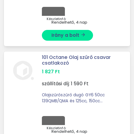
Készletinfó:
Rendelhető, 4 nap
Irány a bolt
arrow_forward
101 Octane Olaj szűrő csavar
csatlakozó
1 827
Ft
szállítási díj:
1 590
Ft
Olajszűrőszűrő dugó GY6 50cc
139QMB/QMA és 125cc, 150cc
152/157QMI 4 ütemű motorokhoz.A
hozzá tartozó BT14736 tömítőgyűrű
cseréjét is javasoljuk.
Készletinfó:
Rendelhető, 4 nap