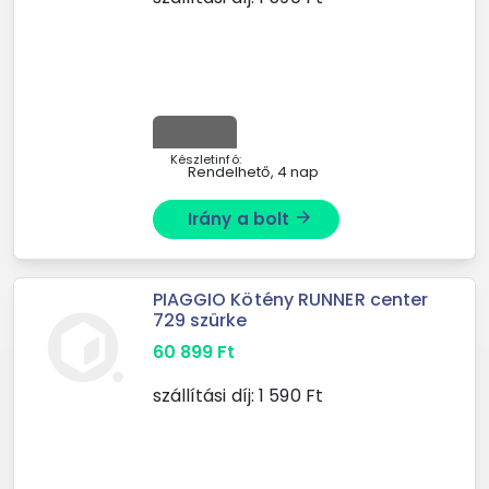
Készletinfó:
Rendelhető, 4 nap
Irány a bolt
arrow_forward
PIAGGIO Kötény RUNNER center
729 szürke
60 899
Ft
szállítási díj:
1 590
Ft