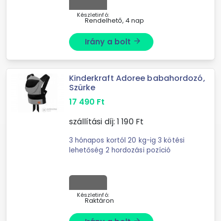
Készletinfó:
Rendelhető, 4 nap
Irány a bolt
arrow_forward
Kinderkraft Adoree babahordozó,
Szürke
17 490
Ft
szállítási díj:
1 190
Ft
3 hónapos kortól 20 kg-ig 3 kötési
lehetőség 2 hordozási pozíció
Készletinfó:
Raktáron