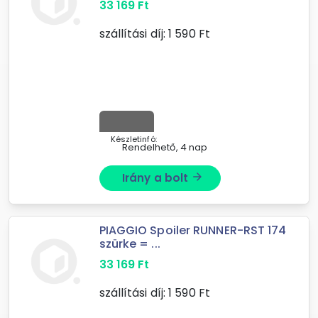
33 169
Ft
szállítási díj:
1 590
Ft
Készletinfó:
Rendelhető, 4 nap
Irány a bolt
arrow_forward
PIAGGIO Spoiler RUNNER-RST 174
szürke = ...
33 169
Ft
szállítási díj:
1 590
Ft