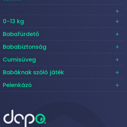
0-13 kg
Babafürdető
Bababiztonság
Cumisüveg
Babáknak szóló játék
Pelenkázó