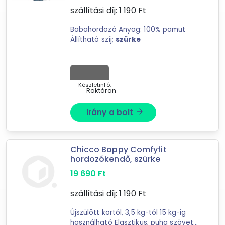
1 827 Ft
108 973 Ft
szállítási díj:
1 190
Ft
Babahordozó Anyag: 100% pamut
-
Állítható szíj;
szürke
Szűrés
Készletinfó:
Raktáron
14
találat
Mást is keresel? Válogass a Depo teljes
Irány a bolt
arrow_forward
kínálatából!
tovább válogatok »
Chicco Boppy Comfyfit
hordozókendő, szürke
19 690
Ft
szállítási díj:
1 190
Ft
Újszülött kortól, 3,5 kg-tól 15 kg-ig
használható Elasztikus, puha szövet