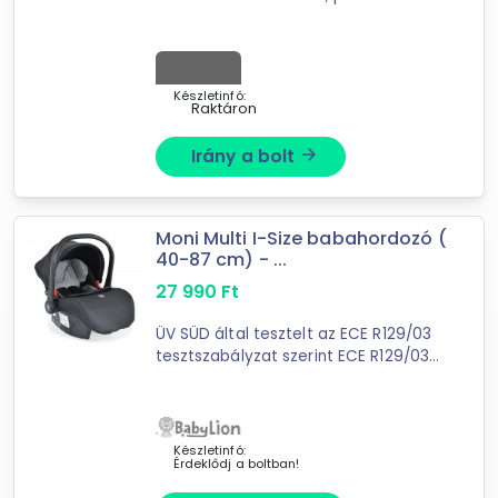
Cipzáras oldalzseb, csat és
vállpántok
Készletinfó:
Raktáron
Irány a bolt
arrow_forward
Moni Multi I-Size babahordozó (
40-87 cm) - ...
27 990
Ft
ÜV SÜD által tesztelt az ECE R129/03
Forgalmazók
tesztszabályzat szerint ECE R129/03
Extreme Digital
vizsgálati előírás szerint tesztelve
BabyLion.hu
40 cm-től 87 cm-ig Újszülött kortól
kb. 6 hónapos korig 0-13 kg-os ...
Motomotors
abc-zoo
Készletinfó:
Érdeklődj a boltban!