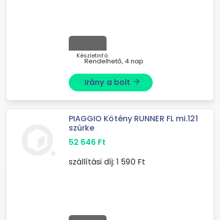
Készletinfó:
Rendelhető, 4 nap
Irány a bolt
arrow_forward
PIAGGIO Kötény RUNNER FL mi.121
szürke
52 646
Ft
szállítási díj:
1 590
Ft