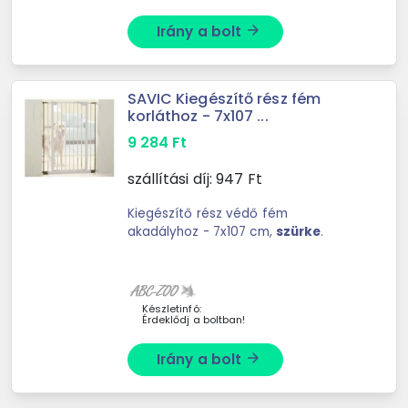
Irány a bolt
arrow_forward
SAVIC Kiegészítő rész fém
korláthoz - 7x107 ...
9 284
Ft
szállítási díj:
947
Ft
Kiegészítő rész védő fém
akadályhoz - 7x107 cm,
szürke
.
Készletinfó:
Érdeklődj a boltban!
Irány a bolt
arrow_forward