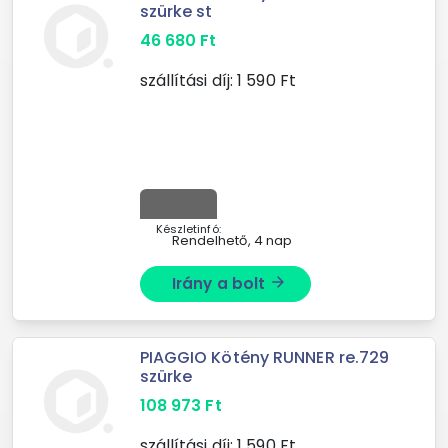
szürke st
46 680
Ft
szállítási díj:
1 590
Ft
Készletinfó:
Rendelhető, 4 nap
Irány a bolt
arrow_forward
PIAGGIO Kötény RUNNER re.729
szürke
108 973
Ft
szállítási díj:
1 590
Ft