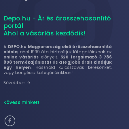
Depo.hu - Ár és árösszehasonlító
portál
Ahol a vásárlás kezdődik!
A
DEPO.hu Magyarország első árösszehasonlító
oldala
, ahol 1999 óta biztosítjuk látogatóinknak az
online vásárlás
előnyeit.
520 forgalmazó 3 786
808 termékajánlatát
és
a legjobb árait kínáljuk
egy helyen
. Használd kulcsszavas keresőnket,
vagy böngéssz kategóriáinkban!
Bővebben
arrow_forward
Kövess minket!