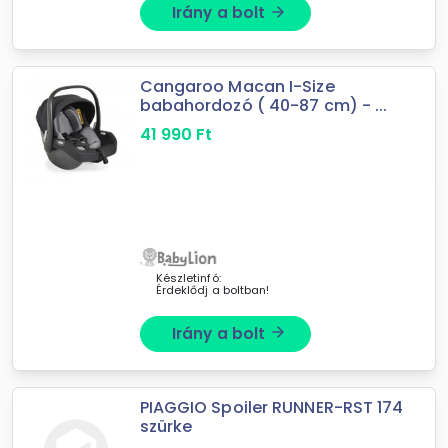
Irány a bolt
arrow_forward
Cangaroo Macan I-Size
babahordozó ( 40-87 cm) - ...
41 990
Ft
Készletinfó:
Érdeklődj a boltban!
Irány a bolt
arrow_forward
PIAGGIO Spoiler RUNNER-RST 174
szürke