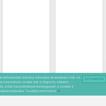
A felhasználói élmény fokozása érdekében már mi
Dekoráld ki! - Autók
Dekoráld ki! - Autók
ELFOGADOM
is használunk cookie-kat a Depo.hu oldalon.
Az oldal használatával beleegyezel a cookie-k
alkalmazásába. További információ
itt
.
Tervezz autót! Rajzolj,
Tervezz autót! Rajzolj,
színezz, ragassz,
színezz, ragassz,
dekorálj! Keltsd életre
dekorálj! Keltsd életre