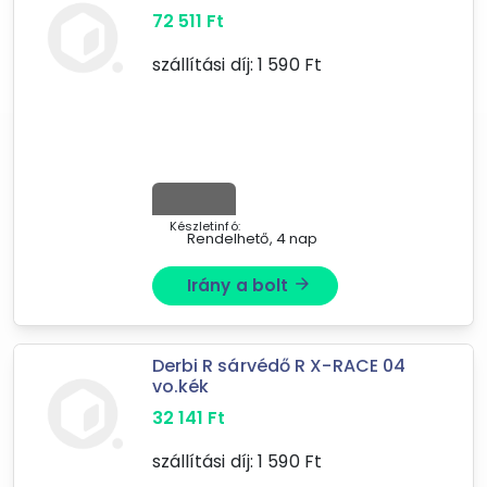
72 511
Ft
-
szállítási díj:
1 590
Ft
Szűrés
13
találat
Mást is keresel? Válogass a Depo teljes
kínálatából!
Készletinfó:
tovább válogatok »
Rendelhető, 4 nap
Irány a bolt
arrow_forward
Derbi R sárvédő R X-RACE 04
vo.kék
32 141
Ft
szállítási díj:
1 590
Ft