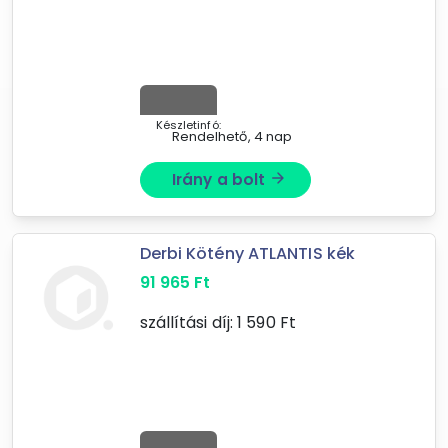
Készletinfó:
Rendelhető, 4 nap
Irány a bolt
arrow_forward
Derbi Kötény ATLANTIS kék
Forgalmazók
91 965
Ft
Motomotors
BabaVerda Áruház
szállítási díj:
1 590
Ft
BabyLion.hu