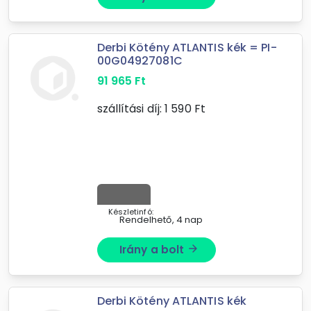
Derbi Kötény ATLANTIS kék = PI-
00G04927081C
91 965
Ft
szállítási díj:
1 590
Ft
Készletinfó:
Rendelhető, 4 nap
Irány a bolt
arrow_forward
Derbi Kötény ATLANTIS kék