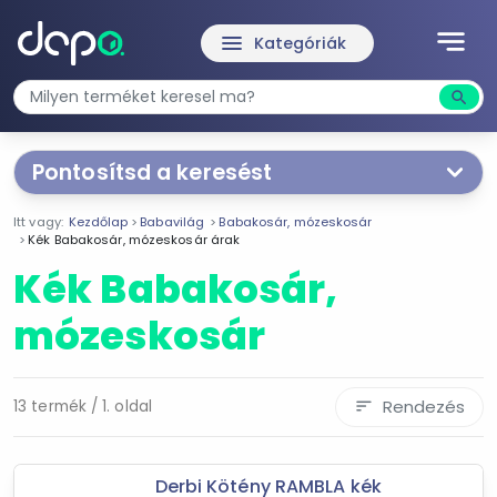
notes
menu
Kategóriák
search
Kere
Pontosítsd a keresést
Segítünk a keresésben!
Itt vagy:
Kezdőlap
Babavilág
Babakosár, mózeskosár
Válaszd ki a jellemzőket
Te magad!
Kék Babakosár, mózeskosár árak
Kék Babakosár,
Termékjellemzők
mózeskosár
Kék
Ár szűrése
Rendezés
13 termék / 1. oldal
sort
27 546 Ft
209 900 Ft
Derbi Kötény RAMBLA kék