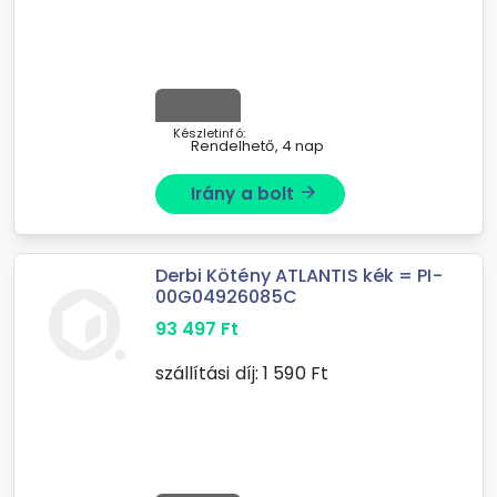
Készletinfó:
Rendelhető, 4 nap
Irány a bolt
arrow_forward
Derbi Kötény ATLANTIS kék = PI-
00G04926085C
93 497
Ft
szállítási díj:
1 590
Ft