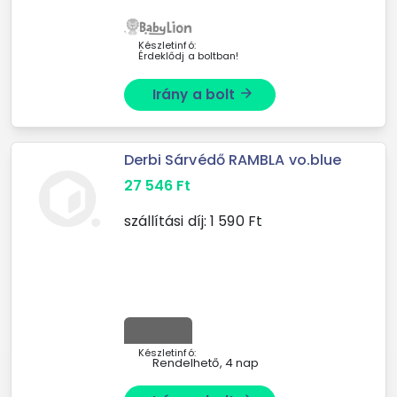
Balios S Lux
Készletinfó:
Érdeklődj a boltban!
Irány a bolt
arrow_forward
Derbi Sárvédő RAMBLA vo.blue
27 546
Ft
szállítási díj:
1 590
Ft
Készletinfó:
Rendelhető, 4 nap