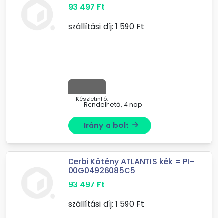
93 497
Ft
szállítási díj:
1 590
Ft
Készletinfó:
Rendelhető, 4 nap
Irány a bolt
arrow_forward
Derbi Kötény ATLANTIS kék = PI-
00G04926085C5
93 497
Ft
szállítási díj:
1 590
Ft