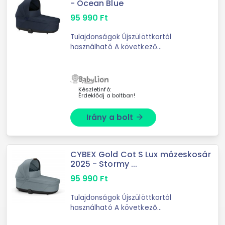
- Ocean Blue
95 990
Ft
Tulajdonságok Újszülöttkortól
használható A következő
babakocsikhoz használható: Cybex
Balios S Lux
Készletinfó:
Érdeklődj a boltban!
Irány a bolt
arrow_forward
CYBEX Gold Cot S Lux mózeskosár
2025 - Stormy ...
95 990
Ft
Tulajdonságok Újszülöttkortól
használható A következő
babakocsikhoz használható: Cybex