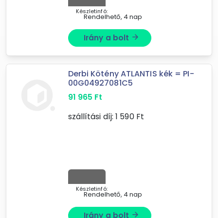
Készletinfó:
Rendelhető, 4 nap
Irány a bolt
arrow_forward
Derbi Kötény ATLANTIS kék = PI-
00G04927081C5
91 965
Ft
szállítási díj:
1 590
Ft
Készletinfó:
Rendelhető, 4 nap
Irány a bolt
arrow_forward