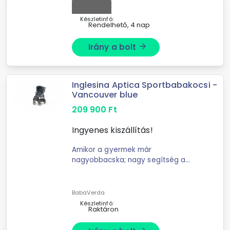
Készletinfó:
Rendelhető, 4 nap
Irány a bolt
arrow_forward
Inglesina Aptica Sportbabakocsi -
Vancouver blue
209 900
Ft
Ingyenes kiszállítás!
Amikor a gyermek már
nagyobbacska; nagy segítség a
közlekedésben a gyerek és a szülők
számára egyaránt a tökéletes
kényelmet biztosító sportbabakocsi.
BabaVerda
Rendkívül tágas sportülés; ...
Készletinfó:
Raktáron