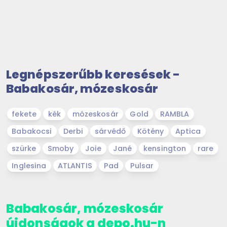
Legnépszerűbb keresések -
Babakosár, mózeskosár
fekete
kék
mózeskosár
Gold
RAMBLA
Babakocsi
Derbi
sárvédő
Kötény
Aptica
szürke
Smoby
Joie
Jané
kensington
rare
Inglesina
ATLANTIS
Pad
Pulsar
Babakosár, mózeskosár
újdonságok a depo.hu-n