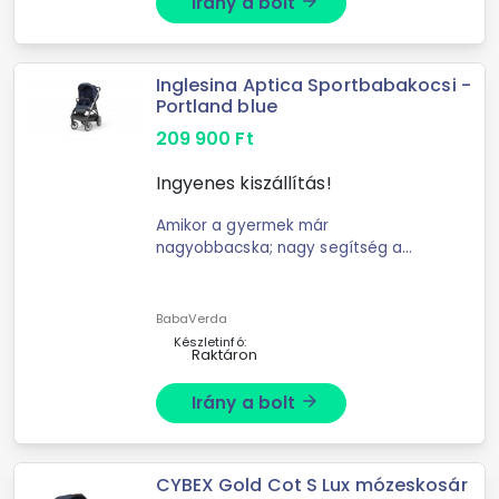
Irány a bolt
arrow_forward
Inglesina Aptica Sportbabakocsi -
Portland blue
209 900
Ft
Ingyenes kiszállítás!
Amikor a gyermek már
nagyobbacska; nagy segítség a
közlekedésben a gyerek és a szülők
számára egyaránt a tökéletes
kényelmet biztosító sportbabakocsi.
BabaVerda
Rendkívül tágas sportülés; ...
Készletinfó:
Raktáron
Irány a bolt
arrow_forward
CYBEX Gold Cot S Lux mózeskosár