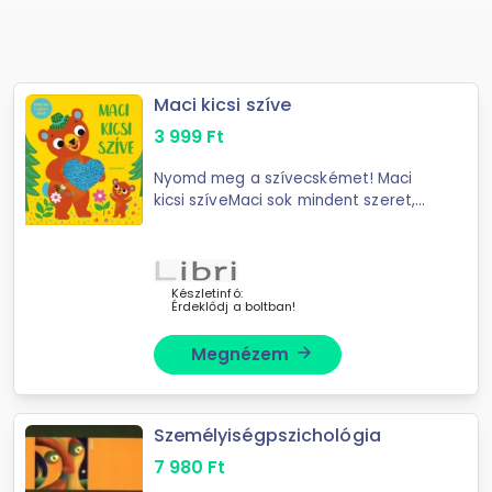
Maci kicsi szíve
3 999
Ft
Nyomd meg a szívecskémet! Maci
kicsi szíveMaci sok mindent szeret,
de egyvalamit mindennél jobban.
Kövesd a bolyhos szívecskét, és
megtudod, mi az! Ha megnyomod a
szívet, ...
Készletinfó:
Érdeklődj a boltban!
Megnézem
arrow_forward
Személyiségpszichológia
7 980
Ft