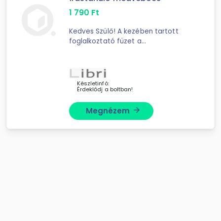
1 790
Ft
Kedves Szülő! A kezében tartott
foglalkoztató füzet a
Tudásfogócska sorozat egy tagja,
mely a gyermek fejlődését 2 éves
kortól követi nyomon, négy
korosztályra, ...
Készletinfó:
Érdeklődj a boltban!
Megnézem
arrow_forward