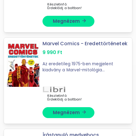
Készletinfó:
Érdeklődj a boltban!
Megnézem
arrow_forward
Marvel Comics - Eredettörténetek
9 990
Ft
Az eredetileg 1975-ben megjelent
kiadvány a Marvel-mitológia
legismertebb szereplőinek első
történeteit tartalmazza: a könyvet
lapozgatva megismerkedhetünk az
X-Men, ...
Készletinfó:
Érdeklődj a boltban!
Megnézem
arrow_forward
Írástanuló medvebocs