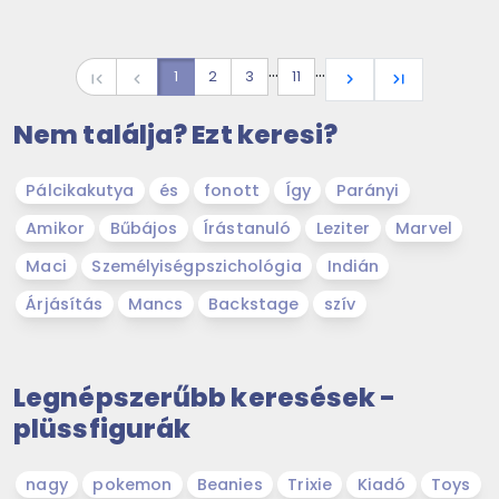
…
…
1
2
3
11
first_page
navigate_before
navigate_next
last_page
Nem találja? Ezt keresi?
Pálcikakutya
és
fonott
Így
Parányi
Amikor
Bűbájos
Írástanuló
Leziter
Marvel
Maci
Személyiségpszichológia
Indián
Árjásítás
Mancs
Backstage
szív
Legnépszerűbb keresések -
plüssfigurák
nagy
pokemon
Beanies
Trixie
Kiadó
Toys