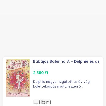
Bűbájos Balerina 3. - Delphie és az
...
2 390
Ft
Delphie nagyon izgatott az év végi
balettelőadás miatt, hiszen ő
táncolhatja el benne a főszerepet!
Ám a Bűbájföldjén élő barátainak
újra szükségük van Delphie ...