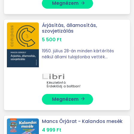
Megnézem
arrow_forward
Árjásítás, államosítás,
szovjetizálás
5 500
Ft
1950. július 28-án minden kártérítés
nélkül állami tulajdonba vették
Magyarországon a
gyógyszertárakat. Az egy nap alatt
végrehajtott államosítást - teljes
joggal ...
Készletinfó:
Érdeklődj a boltban!
Megnézem
arrow_forward
Mancs Őrjárat - Kalandos mesék
4 999
Ft