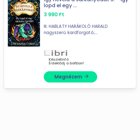
lopd el egy ...
3 990
Ft
III. HABLATY HARÁKOLÓ HARALD
nagyszerű kardforgató;
sárkánysuttogó volt; s emellett a
valaha élt legnagyobb viking
hős. Rossz idők járnak a Barbár-
szigetvilágra - ...
Készletinfó:
Érdeklődj a boltban!
Megnézem
arrow_forward