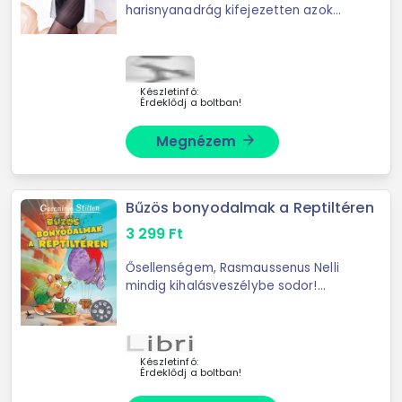
harisnyanadrág kifejezetten azok
számára tervezett, akik várandósak,
és plus size méretben is elérhető. A
harisnyanadrág különleges ...
Készletinfó:
Érdeklődj a boltban!
Megnézem
arrow_forward
Bűzös bonyodalmak a Reptiltéren
3 299
Ft
Ősellenségem, Rasmaussenus Nelli
mindig kihalásveszélybe sodor!
Ezúttal kincsvadászatot szervez, és
minden tiltakozásom ellenére részt
kell vennem. Egyetlen vigaszom, ...
Készletinfó:
Érdeklődj a boltban!