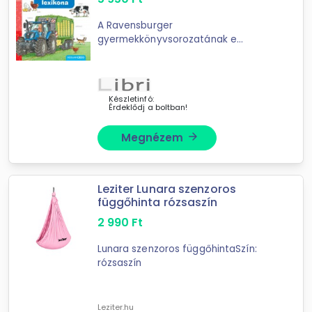
A Ravensburger
gyermekkönyvsorozatának e
kötetét lapozgatva a kisgyerekek
felfedezhetik, milyen állatok élnek a
gazdaságban, mit csinál a traktor a
földeken, hogyan zajlik ...
Készletinfó:
Érdeklődj a boltban!
Megnézem
arrow_forward
Leziter Lunara szenzoros
függőhinta rózsaszín
2 990
Ft
Lunara szenzoros függőhintaSzín:
rózsaszín
Leziter.hu