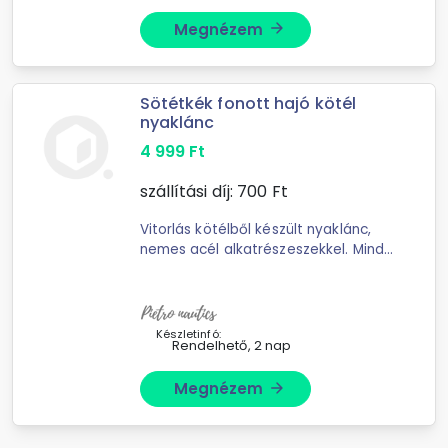
Megnézem
arrow_forward
Sötétkék fonott hajó kötél
nyaklánc
4 999
Ft
szállítási díj:
700
Ft
Vitorlás kötélből készült nyaklánc,
nemes acél alkatrészeszekkel. Mind
a kapcsok, összekötők, mind a kötél
teljesen vízálló. Az alkatrészei nem
kopnak, nem ...
Készletinfó:
Rendelhető, 2 nap
Megnézem
arrow_forward