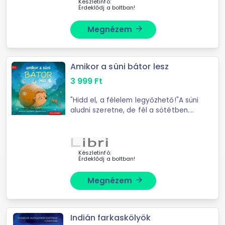
Készletinfó:
Érdeklődj a boltban!
Megnézem
arrow_forward
Amikor a süni bátor lesz
3 999
Ft
"Hidd el, a félelem legyőzhető!"A süni
aludni szeretne, de fél a sötétben.
Vajon mi ez a nesz, mi ez a
recsegés-ropogás? A süninek rossz,
amikor rátör a félelem. ...
Készletinfó:
Érdeklődj a boltban!
Megnézem
arrow_forward
Indián farkaskölyök