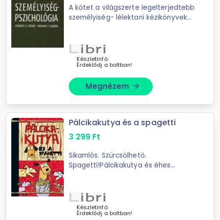
A kötet a világszerte legelterjedtebb
személyiség- lélektani kézikönyvek
egyike. A szerzők egyszerű, ám
szakszerű nyelven, könnyen
áttekinthető szerkezetben mutatják
...
Készletinfó:
Érdeklődj a boltban!
Megnézem
arrow_forward
Pálcikakutya és a spagetti
3 299
Ft
Sikamlós. Szürcsölhető.
Spagetti!Pálcikakutya és éhes
kutyacsapata kötélhúzást akarnak
játszani. Miközben ehhez madzagot
keresnek, valami még jobbhoz
jutnak. Ez a ...
Készletinfó:
Érdeklődj a boltban!