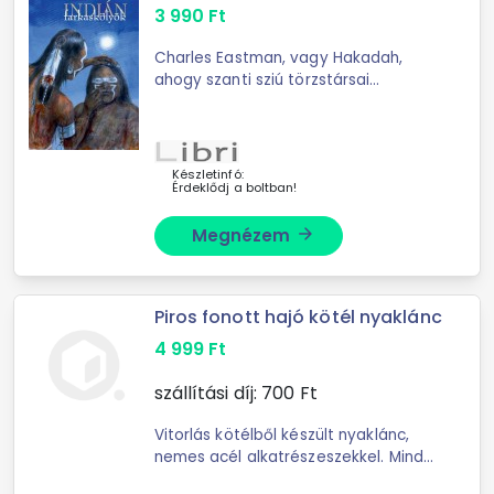
3 990
Ft
Charles Eastman, vagy Hakadah,
ahogy szanti sziú törzstársai
ismerték, az 1870-es és 1880-as
években megtanult mindent, amit a
népe elvárt egy farkaskölyöktől,
illetve ...
Készletinfó:
Érdeklődj a boltban!
Megnézem
arrow_forward
Piros fonott hajó kötél nyaklánc
4 999
Ft
szállítási díj:
700
Ft
Vitorlás kötélből készült nyaklánc,
nemes acél alkatrészeszekkel. Mind
a kapcsok, összekötők, mind a kötél