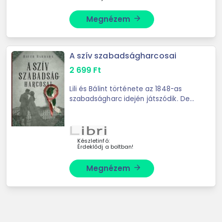
Megnézem
arrow_forward
A szív szabadságharcosai
2 699
Ft
Lili és Bálint története az 1848-as
szabadságharc idején játszódik. De
játszódhatna száz évvel korábban,
vagy akár ma is. Mit érnek az
érzéseink, ha nem éljük ...
Készletinfó:
Érdeklődj a boltban!
Megnézem
arrow_forward