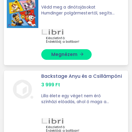
Védd meg a dinótojásokat
Humdinger polgármestertől, segíts
megkeresni Alexet és a Mini
Őrjáratot, és légy a tanúja, milyen
barátságosan fogadják a kis hősök
az új ...
Készletinfó:
Érdeklődj a boltban!
Megnézem
arrow_forward
Backstage Anyu és a Csillámpóni
3 999
Ft
Lilla élete egy véget nem érő
színházi előadás, ahol ő maga a
főszereplő, az öltöztető, a kellékes,
a súgó és a hulla a harmadik
felvonásban. De nem kell ...
Készletinfó:
Érdeklődj a boltban!