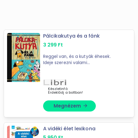
Pálcikakutya és a fánk
3 299
Ft
Reggel van, és a kutyák éhesek.
Ideje szerezni valami
ennivalót!Pálcikakutyának, hogy
segítsen négy barátjának ételhez
jutni, soha nem látott nehézségekkel
kell ...
Készletinfó:
Érdeklődj a boltban!
Megnézem
arrow_forward
A vidéki élet lexikona
5 950
Ft