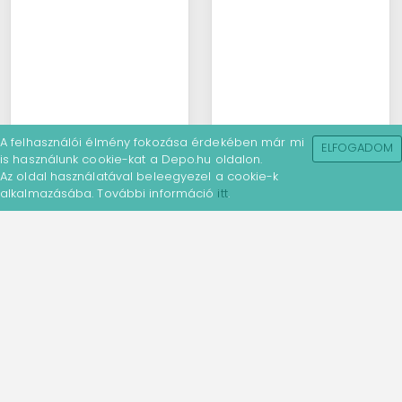
A felhasználói élmény fokozása érdekében már mi
ELFOGADOM
is használunk cookie-kat a Depo.hu oldalon.
Az oldal használatával beleegyezel a cookie-k
alkalmazásába. További információ
itt
.