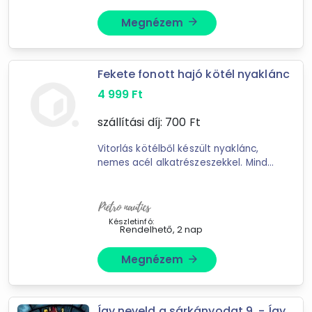
Megnézem
arrow_forward
Fekete fonott hajó kötél nyaklánc
4 999
Ft
Forgalmazók
szállítási díj:
700
Ft
Libri
PietroNautics
Vitorlás kötélből készült nyaklánc,
Leziter.hu
nemes acél alkatrészeszekkel. Mind
a kapcsok, összekötők, mind a kötél
HARISNYANADRAG.hu
teljesen vízálló. Az alkatrészei nem
kopnak, nem ...
Készletinfó:
Rendelhető, 2 nap
Megnézem
arrow_forward
Így neveld a sárkányodat 9. - Így