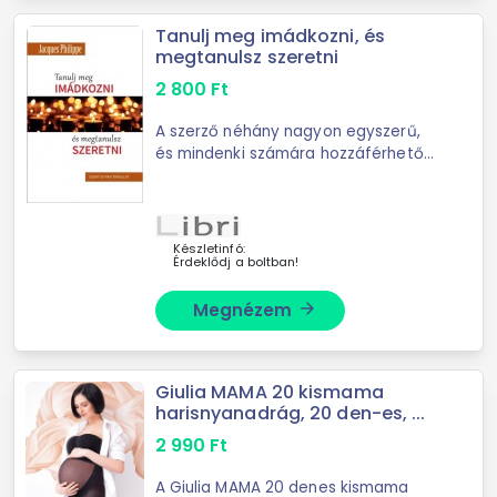
Tanulj meg imádkozni, és
megtanulsz szeretni
2 800
Ft
A szerző néhány nagyon egyszerű,
és mindenki számára hozzáférhető
útmutatást kíván adni. A közösségi
imádság, különösen az Egyház
liturgiájában való ...
Készletinfó:
Érdeklődj a boltban!
Megnézem
arrow_forward
Giulia MAMA 20 kismama
harisnyanadrág, 20 den-es, ...
2 990
Ft
A Giulia MAMA 20 denes kismama