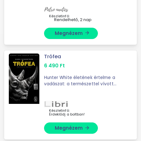
teljesen vízálló. Az alkatrészei nem
kopnak, nem ...
Készletinfó:
Rendelhető, 2 nap
Megnézem
arrow_forward
Trófea
6 490
Ft
Hunter White életének értelme a
vadászat: a természettel vívott
végső küzdelemben érzi azt, hogy él.
Trófeagyűjteményéből az oroszlán,
elefánt, bivaly és ...
Készletinfó:
Érdeklődj a boltban!
Megnézem
arrow_forward