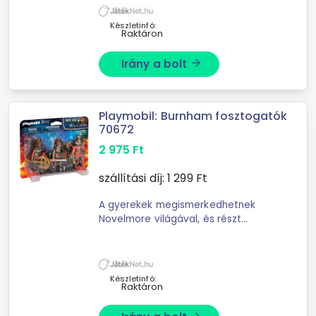
nagy családi sátrat, ...
Készletinfó:
Raktáron
Irány a bolt
arrow_forward
Playmobil: Burnham fosztogatók
70672
2 975
Ft
szállítási díj:
1 299
Ft
A gyerekek megismerkedhetnek
Novelmore világával, és részt
vehetnek egy izgalmas középkori
kalandban! Novelmore világában
rengeteg a lovag, a varázsló és
bizony a ...
Készletinfó:
Raktáron