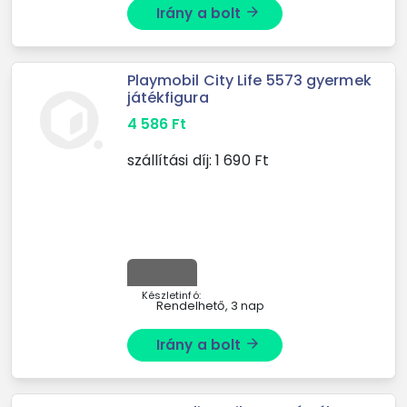
Irány a bolt
arrow_forward
Playmobil City Life 5573 gyermek
játékfigura
4 586
Ft
szállítási díj:
1 690
Ft
Készletinfó:
Rendelhető, 3 nap
Irány a bolt
arrow_forward