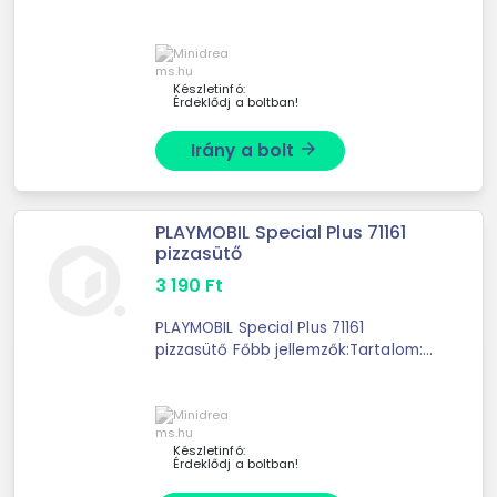
Sárkánnyal Főbb jellemzők: Kiváló
minőségű PLAYMOBIL játékkészlet
gyerekeknek Kalandos szerepjátékok
...
Készletinfó:
Érdeklődj a boltban!
Irány a bolt
arrow_forward
PLAYMOBIL Special Plus 71161
pizzasütő
3 190
Ft
PLAYMOBIL Special Plus 71161
pizzasütő Főbb jellemzők:Tartalom:
PLAYMOBIL Special Plus 71161
pizzasütő készletSzereplők: 1
pizzasütőTartozékok: 1 pizzasütő
sapka, 1 ...
Készletinfó:
Érdeklődj a boltban!