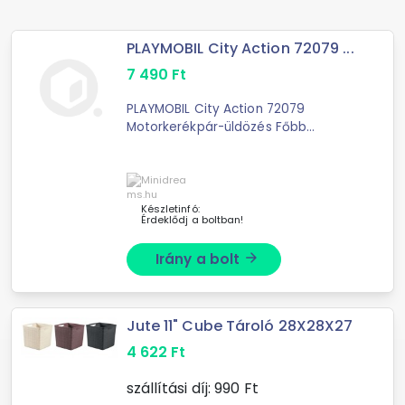
PLAYMOBIL City Action 72079 ...
7 490
Ft
PLAYMOBIL City Action 72079
Motorkerékpár-üldözés Főbb
jellemzők: Kiváló minőségű
PLAYMOBIL játékkészlet gyerekeknek
A PLAYMOBIL City Action készletek
valósághű ...
Készletinfó:
Érdeklődj a boltban!
Irány a bolt
arrow_forward
Jute 11" Cube Tároló 28X28X27
4 622
Ft
szállítási díj:
990
Ft