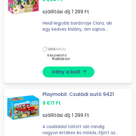
szállítási díj:
1 299
Ft
Heidi legjobb barátnője Clara, aki
egy kedves kislány, ám sajnos
tolószékben ül. Kettejük barátsága
nem indult zökkenőmentesen,
ugyanis a gazdag családból
származó ...
Készletinfó:
Raktáron
Irány a bolt
arrow_forward
Playmobil: Családi autó 9421
9 671
Ft
szállítási díj:
1 299
Ft
A családdal töltött idő mindig
nagyon értékes és mókás. Eljött az