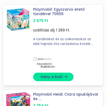
Playmobil: Egyszarvú etető
tündérrel 70655
2 975
Ft
szállítási díj:
1 299
Ft
A tündéreket és az unikornisokat az
idők hajnala óta varázslatos kötelék
köti össze. A cuki kis tündérnek
mindig van finom étele. Most egy
kosár van nála, ami ...
Készletinfó:
Raktáron
Irány a bolt
arrow_forward
Playmobil Heidi: Clara apukájával
és ...
3 254
Ft