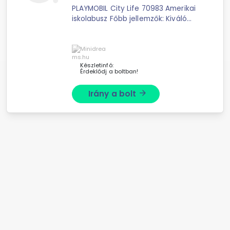
PLAYMOBIL City Life 70983 Amerikai
iskolabusz Főbb jellemzők: Kiváló
minőségű PLAYMOBIL játékkészlet
gyerekeknek A PLAYMOBIL City Life
készletek valósághű modelleket ...
Készletinfó:
Érdeklődj a boltban!
Irány a bolt
arrow_forward