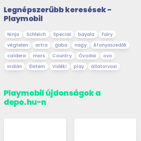
Legnépszerűbb keresések -
Playmobil
Ninja
Schleich
Special
bayala
Fairy
végtelen
artra
gaba
nagy
Áfonyaszedők
caldera
mars
Country
Óvodai
ovo
Indián
Életem
Vidéki
play
állatorvosi
Playmobil újdonságok a
depo.hu-n