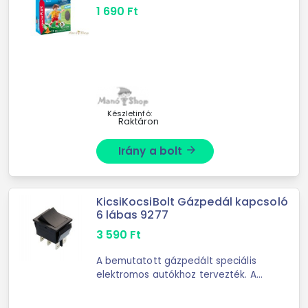
1 690
Ft
Készletinfó:
Raktáron
Irány a bolt
arrow_forward
KicsiKocsiBolt Gázpedál kapcsoló
6 lábas 9277
3 590
Ft
A bemutatott gázpedált speciális
elektromos autókhoz tervezték. A
gombot a gázpedál műanyag
burkolata alá kell helyezni.