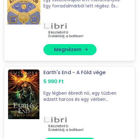
Egy forradalmárból lett régész. És
339
találat
egy lány, aki összekuszálja a
Mást is keresel? Válogass a Depo teljes
szálakat.Pest, 1847. Forró nyári este.
kínálatából!
Miközben a gazdagok egy ...
Készletinfó:
Érdeklődj a boltban!
tovább válogatok »
Megnézem
arrow_forward
Earth's End - A Föld vége
5 990
Ft
Egy légben ébredt nő, egy tűzben
edzett harcos és egy vérben
született fegyver Vhalla Yarl elérte
az északi arcvonalat. A szélben
ébredt, lángban edzett ...
Készletinfó:
Érdeklődj a boltban!