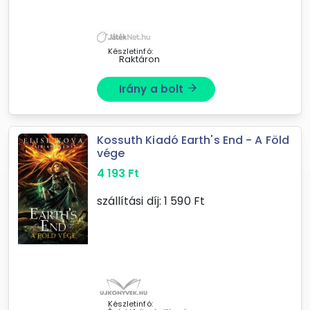
ideje egy jó kis kirándulásnak, egy
kellemes, szabadban töltött napnak!
Az egész család ...
Készletinfó:
Raktáron
Irány a bolt
arrow_forward
Kossuth Kiadó Earth's End - A Föld
vége
4 193
Ft
szállítási díj:
1 590
Ft
Készletinfó: