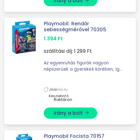
Irány a bolt
arrow_forward
Playmobil: Rendőr
sebességmérővel 70305
1 394
Ft
szállítási díj:
1 299
Ft
Az egyenruhás figurák nagyon
népszerűek a gyerekek körében, így
ennek a rendőr figurának is
garantáltan hatalmas sikere lesz,
ráadásul remek kiegészítő a
Playmobil ...
Készletinfó:
Raktáron
Irány a bolt
arrow_forward
Playmobil Focista 70157