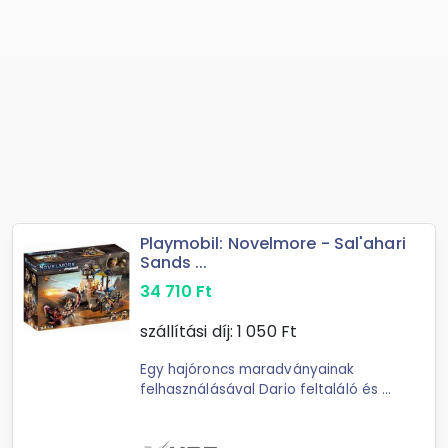
Playmobil: Novelmore - Sal'ahari
Sands ...
34 710
Ft
szállítási díj:
1 050
Ft
Egy hajóroncs maradványainak
felhasználásával Dario feltaláló és a
sivatagi lakosság skorpióvadásza
rögtönzött műhelyt hozott létre a