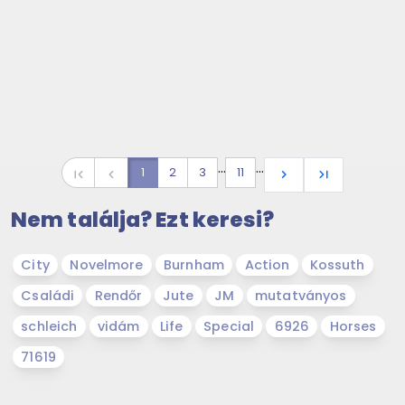
…
…
1
2
3
11
first_page
navigate_before
navigate_next
last_page
Nem találja? Ezt keresi?
City
Novelmore
Burnham
Action
Kossuth
Családi
Rendőr
Jute
JM
mutatványos
schleich
vidám
Life
Special
6926
Horses
71619