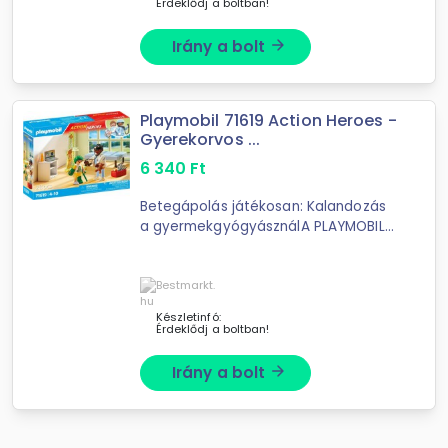
Érdeklődj a boltban!
Irány a bolt
arrow_forward
Playmobil 71619 Action Heroes -
Gyerekorvos ...
6 340
Ft
Betegápolás játékosan: Kalandozás
a gyermekgyógyásználA PLAYMOBIL
gyermekgyógyászati készlet
segítségével még a legkisebb
páciensek is gyorsan visszanyerik ...
Készletinfó:
Érdeklődj a boltban!
Irány a bolt
arrow_forward