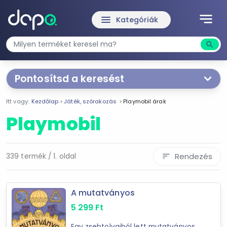
notes
menu
Kategóriák
search
Kere
Pontosítsd a keresést
Segítünk a keresésben!
Itt vagy:
Kezdőlap
Játék, szórakozás
Playmobil árak
Válaszd ki a jellemzőket
Te magad!
Playmobil
Ár szűrése
899 Ft
147 490 Ft
Rendezés
339 termék / 1. oldal
sort
-
A mutatványos
5 299
Ft
Szűrés
Egy zsebtolvajból lett mutatványos.