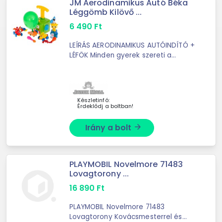
JM Aerodinamikus Autó Béka
Léggömb Kilövő ...
6 490
Ft
LEÍRÁS AERODINAMIKUS AUTÓINDÍTÓ +
LÉFÖK Minden gyerek szereti a
lufikat!
Készletinfó:
Érdeklődj a boltban!
Irány a bolt
arrow_forward
PLAYMOBIL Novelmore 71483
Lovagtorony ...
16 890
Ft
PLAYMOBIL Novelmore 71483
Lovagtorony Kovácsmesterrel és