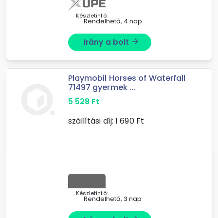
Sal'ahari Sands sivatagában.A ...
Készletinfó:
Rendelhető, 4 nap
Irány a bolt
arrow_forward
Playmobil Horses of Waterfall
71497 gyermek ...
5 528
Ft
szállítási díj:
1 690
Ft
Készletinfó:
Rendelhető, 3 nap