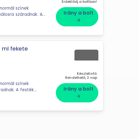
Érdeklődj a boltban!
normál színek
Irány a bolt
pálosra száradnak. A
arrow_forward
 ml fekete
Készletinfó:
Rendelhető, 2 nap
normál színek
Irány a bolt
radnak. A festék
arrow_forward