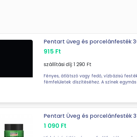
Pentart üveg és porcelánfesték 3
915
Ft
szállítási díj:
1 290
Ft
Fényes, átlátszó vagy fedő, vízbázisú festé
fémfelületek díszítéséhez. A színek egymáss
világosításukhoz Pentart ...
Pentart Üveg és porcelánfesték 30
1 090
Ft