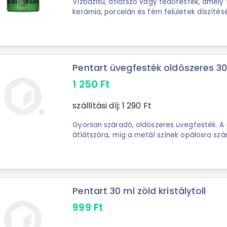
Vízbázisú, átlátszó vagy fedőfesték, amely
kerámia, porcelán és fém felületek díszítés
színek keverhetők. A színek ...
Pentart üvegfesték oldószeres 30
1 250
Ft
szállítási díj:
1 290
Ft
Gyorsan száradó, oldószeres üvegfesték. A 
átlátszóra, míg a metál színek opálosra szá
alkoholos oldószerrel hígítható és az ...
Pentart 30 ml zöld kristálytoll
999
Ft