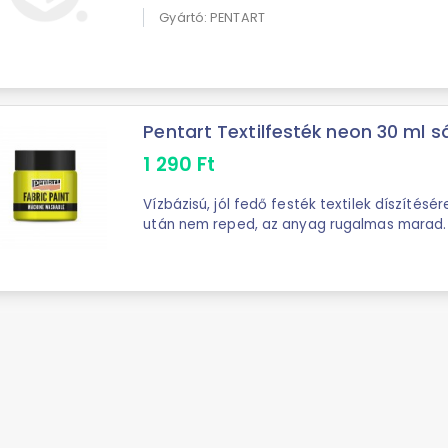
Gyártó: PENTART
Pentart Textilfesték neon 30 ml 
1 290
Ft
Vízbázisú, jól fedő festék textilek díszítésé
után nem reped, az anyag rugalmas marad. 
fixálás után (2 percig, pamut ...