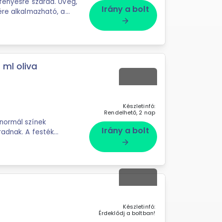
 fényesre szárad. Üveg,
Irány a bolt
ére alkalmazható, a
arrow_forward
 ml oliva
Készletinfó:
Rendelhető, 2 nap
normál színek
Irány a bolt
radnak. A festék
arrow_forward
Készletinfó:
Érdeklődj a boltban!