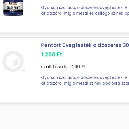
Gyorsan száradó, oldószeres üvegfesték. A 
átlátszóra, míg a metál és csillogó színek o
festék alkoholos oldószerrel ...
Pentart üvegfesték oldószeres 30
1 250
Ft
szállítási díj:
1 290
Ft
Gyorsan száradó, oldószeres üvegfesték. A 
átlátszóra, míg a metál színek opálosra szá
alkoholos oldószerrel hígítható és az ...