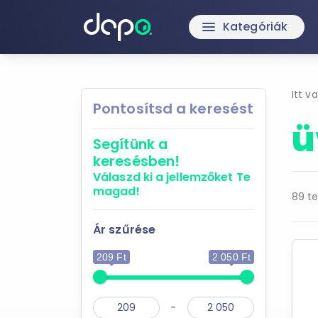
Kategóriák
menu
Itt v
Pontosítsd a keresést
ü
Segítünk a
keresésben!
Válaszd ki a jellemzőket
Te
magad!
89 te
Ár szűrése
209 Ft
2 050 Ft
-