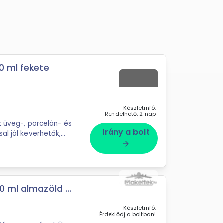
0 ml fekete
Készletinfó:
Rendelhető, 2 nap
k üveg-, porcelán- és
Irány a bolt
al jól keverhetők,
arrow_forward
 ml almazöld ...
Készletinfó:
Érdeklődj a boltban!