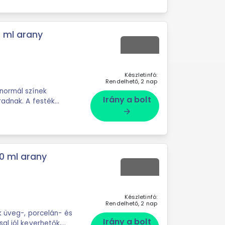
 ml arany
Készletinfó:
Rendelhető, 2 nap
normál színek
Irány a bolt
radnak. A festék
arrow_forward
0 ml arany
Készletinfó:
Rendelhető, 2 nap
k üveg-, porcelán- és
Irány a bolt
al jól keverhetők,