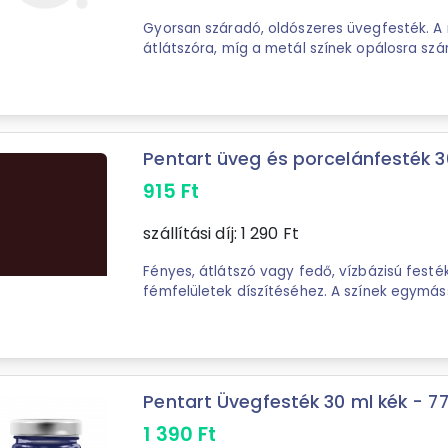
Gyorsan száradó, oldószeres üvegfesték. A 
átlátszóra, míg a metál színek opálosra szá
alkoholos oldószerrel hígítható és az ...
Pentart üveg és porcelánfesték 
915
Ft
szállítási díj:
1 290
Ft
Fényes, átlátszó vagy fedő, vízbázisú festé
fémfelületek díszítéséhez. A színek egymáss
világosításukhoz Pentart ...
Pentart Üvegfesték 30 ml kék - 7
1 390
Ft