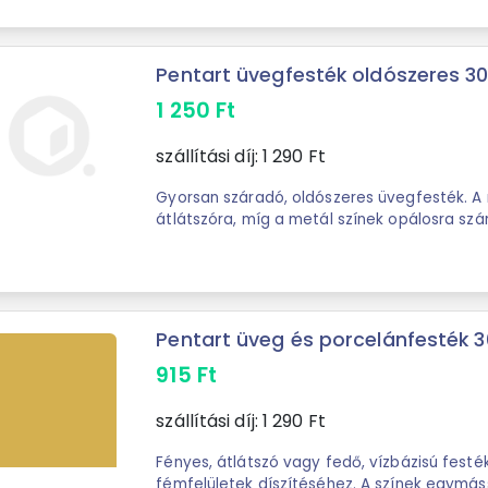
Pentart üvegfesték oldószeres 30
1 250
Ft
szállítási díj:
1 290
Ft
Gyorsan száradó, oldószeres üvegfesték. A 
átlátszóra, míg a metál színek opálosra szá
alkoholos oldószerrel hígítható és az ...
Pentart üveg és porcelánfesték 3
915
Ft
szállítási díj:
1 290
Ft
Fényes, átlátszó vagy fedő, vízbázisú festé
fémfelületek díszítéséhez. A színek egymáss