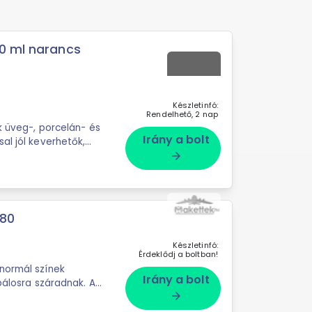
30 ml narancs
Készletinfó:
Rendelhető, 2 nap
k üveg-, porcelán- és
Irány a bolt
al jól keverhetők,
arrow_forward
780
Készletinfó:
Érdeklődj a boltban!
normál színek
Irány a bolt
pálosra száradnak. A
arrow_forward