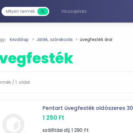
Visszajelzés
search
Keresés
agy:
Kezdőlap
Játék, szórakozás
üvegfesték árai
vegfesték
rmék / 1. oldal
Pentart üvegfesték oldószeres 3
1 250
Ft
szállítási díj:
1 290
Ft