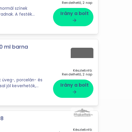
Rendelhető, 2 nap
normál színek
Irány a bolt
radnak. A festék
arrow_forward
30 ml barna
Készletinfó:
Rendelhető, 2 nap
k üveg-, porcelán- és
Irány a bolt
al jól keverhetők,
arrow_forward
78
Készletinfó: