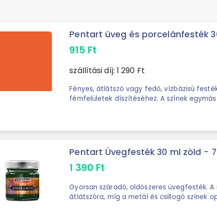
Pentart üveg és porcelánfesték 
915
Ft
szállítási díj:
1 290
Ft
Fényes, átlátszó vagy fedő, vízbázisú festé
fémfelületek díszítéséhez. A színek egymáss
világosításukhoz Pentart ...
Pentart Üvegfesték 30 ml zöld - 
1 390
Ft
Gyorsan száradó, oldószeres üvegfesték. A 
átlátszóra, míg a metál és csillogó színek o
festék alkoholos oldószerrel ...