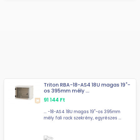
Triton RBA-18-AS4 18U magas 19"-
os 395mm mély ...
91 144
Ft
... -18-AS4 18U magas 19"-os 395mm
mély fali rack szekrény, egyrészes A
19“ fali rack szekrények, az ajtó
biztonsági üvegből készül ...