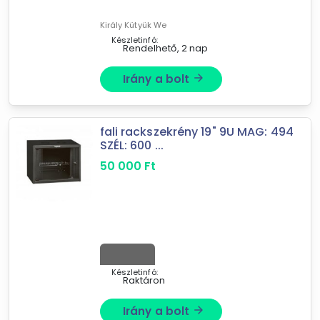
x 31 cm ...
Király Kütyük We
Készletinfó:
Rendelhető, 2 nap
Irány a bolt
arrow_forward
fali rackszekrény 19" 9U MAG: 494
SZÉL: 600 ...
50 000
Ft
Forgalmazók
Készletinfó:
Gauder Webshop
Raktáron
Király Kütyük Webáruház
mysoft.hu
Irány a bolt
arrow_forward