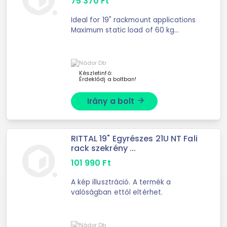
75 370
Ft
Ideal for 19" rackmount applications
Maximum static load of 60 kg
Tempered-glass door can be
opened more than 180°
Készletinfó:
Érdeklődj a boltban!
Irány a bolt
arrow_forward
RITTAL 19" Egyrészes 21U NT Fali
rack szekrény ...
101 990
Ft
A kép illusztráció. A termék a
valóságban ettől eltérhet.