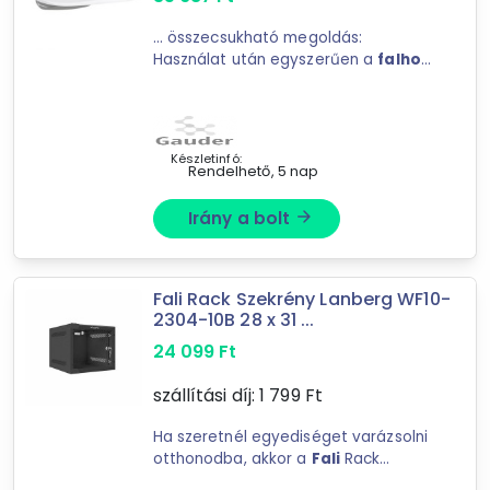
Ár szűrése
... összecsukható megoldás:
Használat után egyszerűen a
falhoz
305 Ft
1 217 833 Ft
hajtható, így több szabad hely
marad ... A mozgás halk és
gördülékeny. Egyszerű
fali
rögzítés:
-
A pontos fúrást segítő sablon ...
Készletinfó:
Rendelhető, 5 nap
Szűrés
Irány a bolt
arrow_forward
1 037
találat
Mást is keresel? Válogass a Depo teljes
Fali Rack Szekrény Lanberg WF10-
kínálatából!
2304-10B 28 x 31 ...
24 099
Ft
tovább válogatok »
szállítási díj:
1 799
Ft
Ha szeretnél egyediséget varázsolni
otthonodba, akkor a
Fali
Rack
Szekrény Lanberg WF10-2304-10B 28