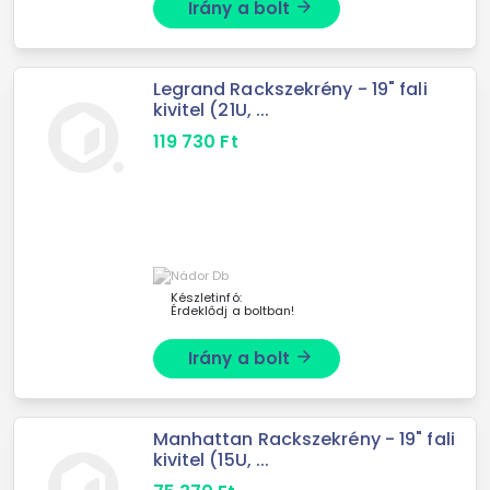
Irány a bolt
arrow_forward
Legrand Rackszekrény - 19" fali
kivitel (21U, ...
119 730
Ft
Készletinfó:
Érdeklődj a boltban!
Irány a bolt
arrow_forward
Manhattan Rackszekrény - 19" fali
kivitel (15U, ...