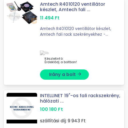
Amtech R4010120 ventillátor
készlet, Amtech fali ...
11 494
Ft
Amtech R4010120 ventillátor készlet,
Amtech fali rack szekrényekhez -
Amtech fali szekrény család
kiegészítő tartozéka-a szekrények
tetőlemezén előkészített
perforációhoz ...
Készletinfó:
Érdeklődj a boltban!
Irány a bolt
arrow_forward
INTELLINET 19"-os fali rackszekrény,
hálózati ...
100 180
Ft
szállítási díj:
9 943
Ft