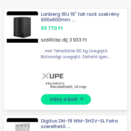
Lanberg 18U 19" fali rack szekrény
600x600mm ...
93 770
Ft
szállítási díj:
3 933
Ft
... mm Teherbírás 60 kg Üvegajtó
Biztonsági üvegajtó Zárható Igen
Kivitel Fali rack
Készletinfó:
Rendelhető, 14 nap
Irány a bolt
arrow_forward
Digitus DN-19 WM-3H3V-SL Falra
szerelhető ...