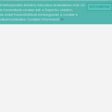
A felhasználói élmény fokozása érdekében már mi
ELFOGADOM
is használunk cookie-kat a Depo.hu oldalon.
Az oldal használatával beleegyezel a cookie-k
alkalmazásába. További információ
itt
.