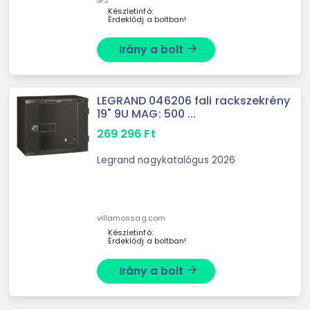
Készletinfó:
Érdeklődj a boltban!
Irány a bolt
arrow_forward
LEGRAND 046206 fali rackszekrény
19" 9U MAG: 500 ...
269 296
Ft
Legrand nagykatalógus 2026
villamossag.com
Készletinfó:
Érdeklődj a boltban!
Irány a bolt
arrow_forward