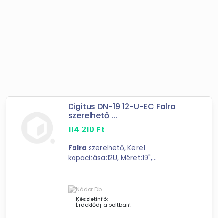
Digitus DN-19 12-U-EC Falra
szerelhető ...
114 210
Ft
Falra
szerelhető, Keret
kapacitása:12U, Méret:19",
Magasság:638 mm,
Szélesség:600mm, Mélység:600mm,
Grey RAL7035, Összeszerelt
Készletinfó:
Érdeklődj a boltban!