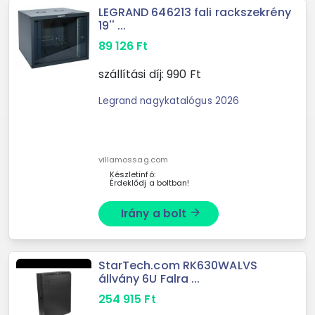
LEGRAND 646213 fali rackszekrény
19'' ...
89 126
Ft
szállítási díj:
990
Ft
Legrand nagykatalógus 2026
villamossag.com
Készletinfó:
Érdeklődj a boltban!
Irány a bolt
arrow_forward
StarTech.com RK630WALVS
állvány 6U Falra ...
254 915
Ft