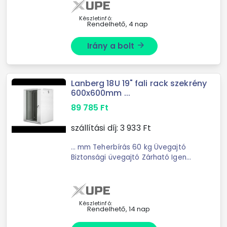
Készletinfó:
Rendelhető, 4 nap
Irány a bolt
arrow_forward
Lanberg 18U 19" fali rack szekrény
600x600mm ...
89 785
Ft
szállítási díj:
3 933
Ft
... mm Teherbírás 60 kg Üvegajtó
Biztonsági üvegajtó Zárható Igen
Kivitel Fali rack
Készletinfó:
Rendelhető, 14 nap