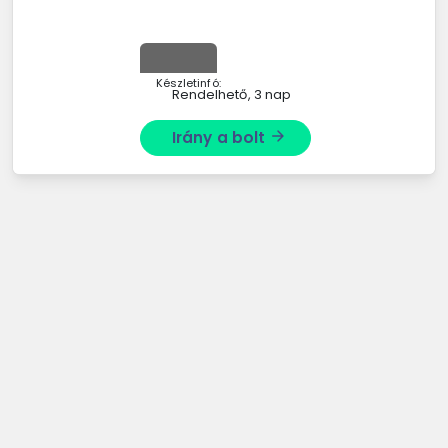
Készletinfó:
Rendelhető, 3 nap
Irány a bolt
arrow_forward