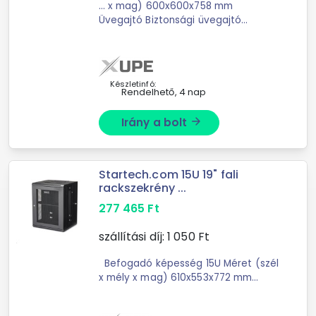
... x mag) 600x600x758 mm
Üvegajtó Biztonsági üvegajtó
Zárható Igen Kivitel Fali rack
Készletinfó:
Rendelhető, 4 nap
Irány a bolt
arrow_forward
Startech.com 15U 19" fali
rackszekrény ...
277 465
Ft
szállítási díj:
1 050
Ft
Befogadó képesség 15U Méret (szél
x mély x mag) 610x553x772 mm
Saját tömeg 39.6 kg Teherbírás 90
kg Zárható Igen Kivitel Fali rack