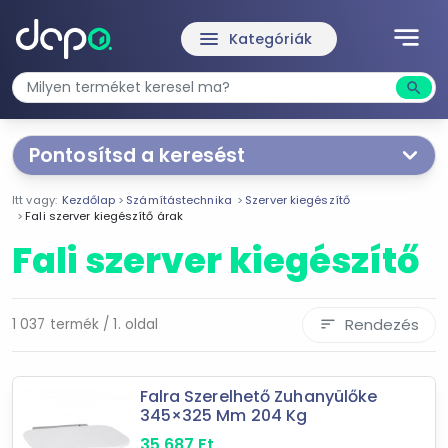
notes
menu
Kategóriák
search
Kere
Pontosítsd a keresést
Segítünk a keresésben!
Itt vagy:
Kezdőlap
Számítástechnika
Szerver kiegészítő
Válaszd ki a jellemzőket
Te magad!
Fali szerver kiegészítő árak
Fali szerver kiegészítő
Termékjellemzők
Polc
Rendezés
1 037 termék / 1. oldal
sort
Rack szekrény
álló
Fali
Falra Szerelhető Zuhanyülőke
RAM
345×325 Mm 204 Kg
35 687
Ft