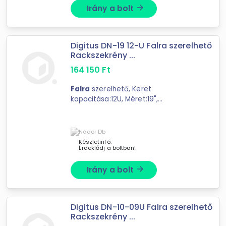
Irány a bolt
arrow_forward
Digitus DN-19 12-U Falra szerelhető
Rackszekrény ...
164 150
Ft
Falra
szerelhető, Keret
kapacitása:12U, Méret:19",
Magasság:643mm,
Szélesség:600mm, Mélység:450mm,
Grey RAL7035, Összeszerelt
Készletinfó:
Érdeklődj a boltban!
Irány a bolt
arrow_forward
Digitus DN-10-09U Falra szerelhető
Rackszekrény ...