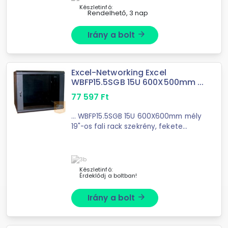
Készletinfó:
Rendelhető, 3 nap
Irány a bolt
arrow_forward
Excel-Networking Excel
WBFP15.5SGB 15U 600X500mm ...
77 597
Ft
... WBFP15.5SGB 15U 600X600mm mély
19"-os fali rack szekrény, fekete
színben Az Excel ... 390/500/600-as
sorozatú 19"-os falra szerelhető rack
szekrények úgy lettek megtervezve,
hogy ...
Készletinfó:
Érdeklődj a boltban!
Irány a bolt
arrow_forward