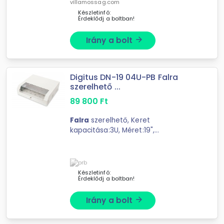
villamossag.com
Készletinfó:
Érdeklődj a boltban!
Irány a bolt
arrow_forward
Digitus DN-19 04U-PB Falra
szerelhető ...
89 800
Ft
Falra
szerelhető, Keret
kapacitása:3U, Méret:19",
Magasság:145mm, Szélesség:525mm,
Mélység:475mm, Grey RAL7035,
Összeszerelt
Készletinfó:
Érdeklődj a boltban!
Irány a bolt
arrow_forward