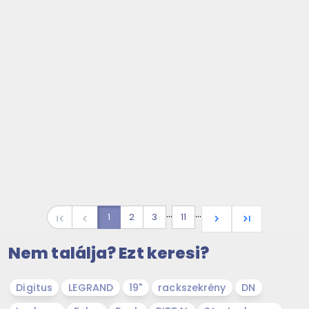
…
…
1
2
3
11
first_page
navigate_before
navigate_next
last_page
Nem találja? Ezt keresi?
Digitus
LEGRAND
19"
rackszekrény
DN