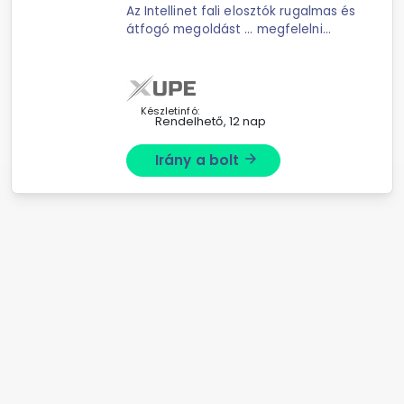
Az Intellinet fali elosztók rugalmas és
átfogó megoldást ... megfelelni
Önnek - válassza egyszerűen a
teljesen összeszerelt fali elosztót
vagy spóroljon helyet és pénzt a
lapra ...
Készletinfó:
Rendelhető, 12 nap
Irány a bolt
arrow_forward