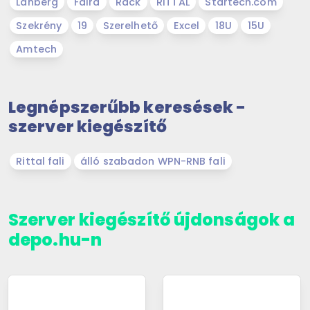
Lanberg
Falra
Rack
RITTAL
Startech.com
Szekrény
19
Szerelhető
Excel
18U
15U
Amtech
Legnépszerűbb keresések -
szerver kiegészítő
Rittal fali
álló szabadon WPN-RNB fali
Szerver kiegészítő újdonságok a
depo.hu-n