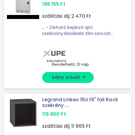
196 155
Ft
szállítási díj:
2 470
Ft
... - Zárható bejárati ajtó
szellőzőnyílásokkalA Slim sorozat
483 mm-es (19") fali háza lehetővé
teszi 3U vízszintes vagy függőleges
rögzítése két független ...
Készletinfó:
Rendelhető, 12 nap
Irány a bolt
arrow_forward
Legrand Linkeo 15U 19" fali Rack
szekrény ...
116 900
Ft
szállítási díj:
11 965
Ft