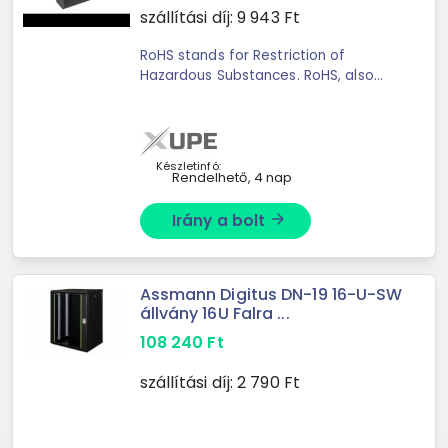
szállítási díj:
9 943
Ft
RoHS stands for Restriction of
Hazardous Substances. RoHS, also
known as Directive 2002/95/EC,
originated in the European Union and
restricts the use of specific
hazardous ...
Készletinfó:
Rendelhető, 4 nap
Irány a bolt
arrow_forward
Assmann Digitus DN-19 16-U-SW
állvány 16U Falra ...
108 240
Ft
szállítási díj:
2 790
Ft