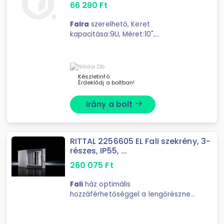
66 290
Ft
Falra
szerelhető, Keret
kapacitása:9U, Méret:10",
Magasság:464mm,
Szélesség:312mm, Mélység:300mm,
Grey RAL7035, Összeszerelt
Készletinfó:
Érdeklődj a boltban!
Irány a bolt
arrow_forward
RITTAL 2256605 EL Fali szekrény, 3-
részes, IP55, ...
260 075
Ft
Fali
ház optimális
hozzáférhetőséggel a lengőrésznek
köszönhetően.