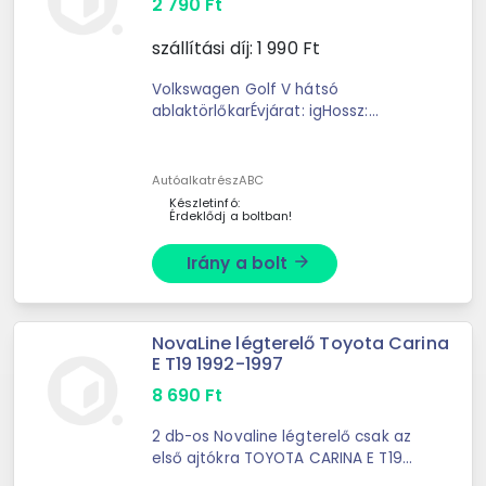
2 790
Ft
szállítási díj:
1 990
Ft
Volkswagen Golf V hátsó
ablaktörlőkarÉvjárat: igHossz:
345mmEz a hátsó ablaktörlőkar
kifejezetten a Volkswagen Golf V
(2003–2008) modellekhez készül
AutóalkatrészABC
Készletinfó:
Érdeklődj a boltban!
Irány a bolt
arrow_forward
NovaLine légterelő Toyota Carina
E T19 1992-1997
8 690
Ft
2 db-os Novaline légterelő csak az
első ajtókra TOYOTA CARINA E T19
1992-1997