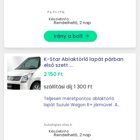
Készletinfó:
Rendelhető, 2 nap
Irány a bolt
arrow_forward
K-Star Ablaktörlő lapát párban
első szett ...
2 150
Ft
szállítási díj:
1 300
Ft
Teljesen méretpontos ablaktörlő
lapát Suzuki Wagon R+ járművel. A
csomagban párban található meg,
mely utasoldalra illetve a
vezetőoldalra való. Wagon R+
Autofejlesztes.h
ablaktörlő ...
Készletinfó:
Rendelhető, 2 nap