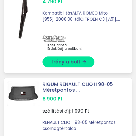
4 790
Ft
KompatibilitásALFA ROMEO Mito
[955], 2008.08-tőlCITROEN C3 [A51],
2009.09-tőlDACIA Duster [HS],
2009.10. - 2012.05.FIAT Punto [199..],
2012.01-tőlFIAT Punto Evo [199..], ...
Készletinfó:
Érdeklődj a boltban!
Irány a bolt
arrow_forward
RIGUM RENAULT CLIO II 98-05
Méretpontos ...
8 900
Ft
szállítási díj:
1 990
Ft
RENAULT CLIO II 98-05 Méretpontos
csomagtértálca