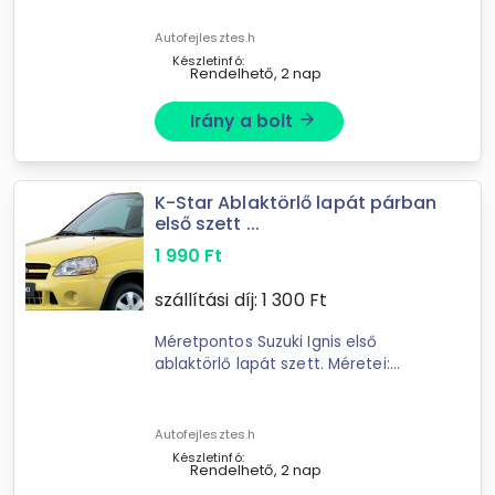
a termék akár használható
háztartásban is. Ablakok tisztítására
Autofejlesztes.h
...
Készletinfó:
Rendelhető, 2 nap
Irány a bolt
arrow_forward
K-Star Ablaktörlő lapát párban
első szett ...
1 990
Ft
szállítási díj:
1 300
Ft
Méretpontos Suzuki Ignis első
ablaktörlő lapát szett. Méretei:
Vezető oldal: 480mm Utas oldal:
450mm ...
Autofejlesztes.h
Készletinfó:
Rendelhető, 2 nap