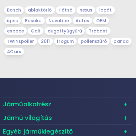
Bosch
ablaktörlő
Hátsó
nexus
lapát
ignis
Bosoko
NovaLine
Autós
OEM
espace
Golf
dugattyúgyűrű
Trabant
TWINspoiler
2011
frogum
pollenszűrő
panda
4Cars
Járműalkatrész
Jármű világítás
Egyéb járműkiegészítő