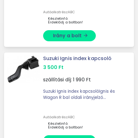
AutóalkatrészABC
Készletinfó:
Érdeklődj a boltban!
Irány a bolt
arrow_forward
Suzuki Ignis index kapcsoló
3 500
Ft
szállítási díj:
1 990
Ft
Suzuki Ignis index kapcsolóIgnis és
Wagon R bal oldali irányjelző
kapcsoló.Utángyártott
alkatrész.Suzuki cikkszám: E00
AutóalkatrészABC
Készletinfó:
Érdeklődj a boltban!