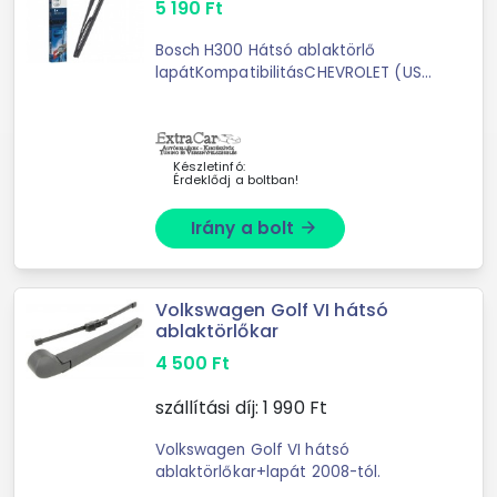
5 190
Ft
Bosch H300 Hátsó ablaktörlő
lapátKompatibilitásCHEVROLET (USA)
AVALANCHE 5.3 AWD 2006.09-
2013.08CHEVROLET (USA) AVALANCHE
5.3 Flex-Fuel AWD 2006.09-
2013.08CHEVROLET (USA) ...
Készletinfó:
Érdeklődj a boltban!
Irány a bolt
arrow_forward
Volkswagen Golf VI hátsó
ablaktörlőkar
4 500
Ft
szállítási díj:
1 990
Ft
Volkswagen Golf VI hátsó
ablaktörlőkar+lapát 2008-tól.