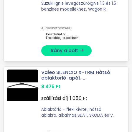
Suzuki Ignis levegőszűrőIgnis 1.3 és 1.5
benzines modellekhez. Wagon R
légszűrő Utángyártott Ignis
légszűrőGyári szám: G00
AutóalkatrészABC
Készletinfó:
Érdeklődj a boltban!
Irány a bolt
arrow_forward
Valeo SILENCIO X-TRM Hátsó
ablaktörlő lapát, ...
8 475
Ft
szállítási díj:
1 050
Ft
Ablaktörlő - flexi kivitel, hátsó
ablakra, alkalmas SEAT, SKODA és VW
járművekhez, az egyes kompatibilis
modellek az "ajánlott:" fülön