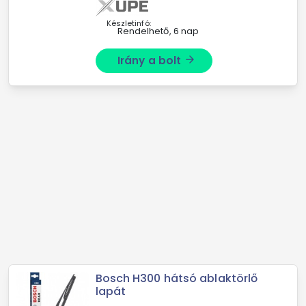
találhatók
Készletinfó:
Rendelhető, 6 nap
Irány a bolt
arrow_forward
Bosch H300 hátsó ablaktörlő
lapát