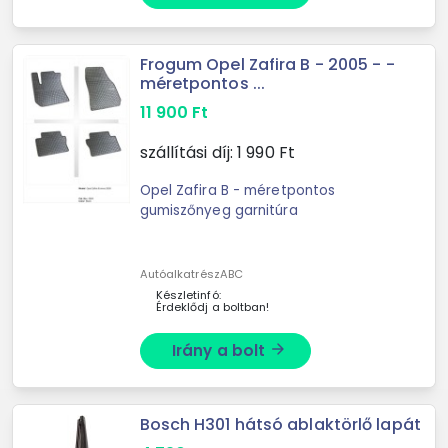
Frogum Opel Zafira B - 2005 - -
méretpontos ...
11 900
Ft
szállítási díj:
1 990
Ft
Opel Zafira B - méretpontos
gumiszőnyeg garnitúra
AutóalkatrészABC
Készletinfó:
Érdeklődj a boltban!
Irány a bolt
arrow_forward
Bosch H301 hátsó ablaktörlő lapát