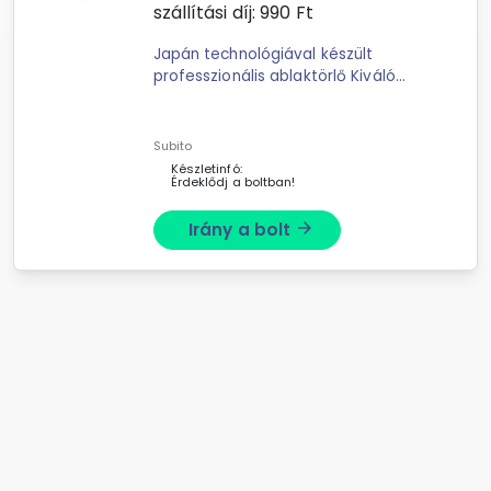
szállítási díj:
990
Ft
Japán technológiával készült
professzionális ablaktörlő Kiváló
időjárásálló és gumiból készült
törlőfelülettel Szuper tiszta látási
felület, mosási ...
Subito
Készletinfó:
Érdeklődj a boltban!
Irány a bolt
arrow_forward