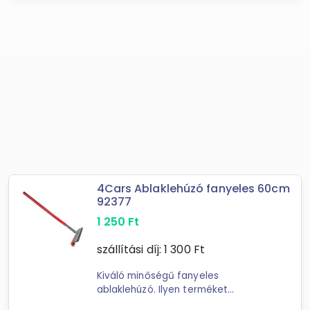
4Cars Ablaklehúzó fanyeles 60cm
92377
1 250
Ft
szállítási díj:
1 300
Ft
Kiváló minőségű fanyeles
ablaklehúzó. Ilyen terméket
használnak a benzinkutakon is, de ez