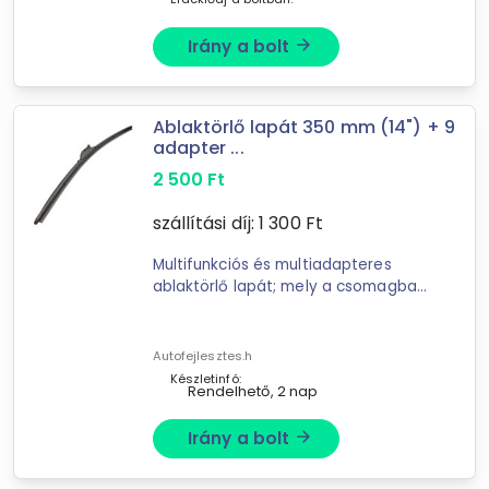
Irány a bolt
arrow_forward
Ablaktörlő lapát 350 mm (14") + 9
adapter ...
2 500
Ft
szállítási díj:
1 300
Ft
Multifunkciós és multiadapteres
ablaktörlő lapát; mely a csomagban
található adapterek segítségével az
autók 98%-ra feltehető. Ár/érték
arányban az egyik legjobb ...
Autofejlesztes.h
Készletinfó:
Rendelhető, 2 nap
Irány a bolt
arrow_forward