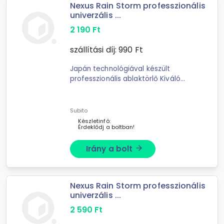
Nexus Rain Storm professzionális
univerzális ...
2 190
Ft
szállítási díj:
990
Ft
Japán technológiával készült
professzionális ablaktörlő Kiváló
időjárásálló és gumiból készült
törlőfelülettel Szuper tiszta látási
felület, mosási ...
Subito
Készletinfó:
Érdeklődj a boltban!
Irány a bolt
arrow_forward
Nexus Rain Storm professzionális
univerzális ...
2 590
Ft