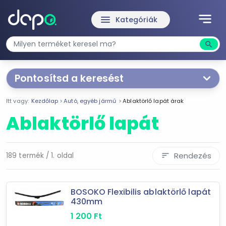
notes
menu
Kategóriák
search
Kere
Pontosítsd a keresést
Segítünk a keresésben!
Itt vagy:
Kezdőlap
Autó, egyéb jármű
Ablaktörlő lapát árak
Válaszd ki a jellemzőket
Te magad!
Ablaktörlő lapát
Ár szűrése
150 Ft
32 530 Ft
Rendezés
189 termék / 1. oldal
sort
-
BOSOKO Flexibilis ablaktörlő lapát
430mm
Szűrés
1 200
Ft