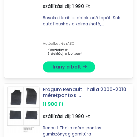
szállítási díj:
1 990
Ft
189
találat
Mást is keresel? Válogass a Depo teljes
Bosoko flexibilis ablaktörlő lapát. Sok
autótípushoz alkalmazható,
kínálatából!
univerzális termék. Ívelt
kialakításának kösz
tovább válogatok »
AutóalkatrészABC
Készletinfó:
Érdeklődj a boltban!
Irány a bolt
arrow_forward
Frogum Renault Thalia 2000-2010
méretpontos ...
11 900
Ft
szállítási díj:
1 990
Ft
Renault Thalia méretpontos
gumiszőnyeg garnitúra