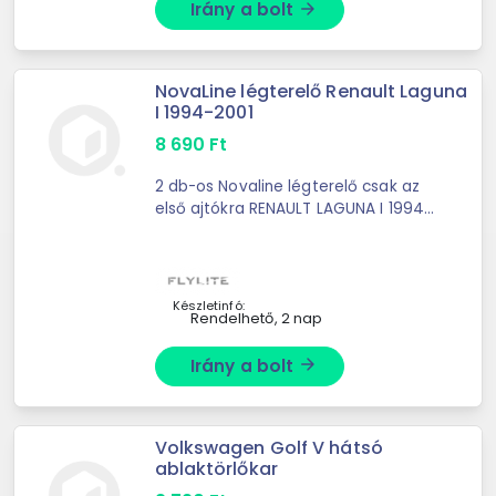
Irány a bolt
arrow_forward
NovaLine légterelő Renault Laguna
I 1994-2001
8 690
Ft
2 db-os Novaline légterelő csak az
első ajtókra RENAULT LAGUNA I 1994-
2001
Készletinfó:
Rendelhető, 2 nap
Irány a bolt
arrow_forward
Volkswagen Golf V hátsó
ablaktörlőkar