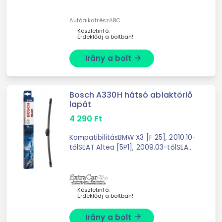
AutóalkatrészABC
Készletinfó:
Érdeklődj a boltban!
Irány a bolt
arrow_forward
Bosch A330H hátsó ablaktörlő
lapát
4 290
Ft
KompatibilitásBMW X3 [F 25], 2010.10-
tőlSEAT Altea [5P1], 2009.03-tőlSEAT
Exeo ST [3R5], 2009.06-tőlSEAT Ibiza
SportCoupe [6J1], 2011.09-tőlSKODA
Fabia [5J2], ...
Készletinfó:
Érdeklődj a boltban!
Irány a bolt
arrow_forward