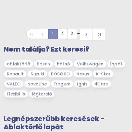
…
1
2
3
first_page
navigate_before
navigate_next
last_page
Nem találja? Ezt keresi?
ablaktörlő
Bosch
hátsó
Volkswagen
lapát
Renault
Suzuki
BOSOKO
Nexus
K-Star
VALEO
NovaLine
Frogum
Ignis
4Cars
Flexibilis
légterelő
Legnépszerűbb keresések -
Ablaktörlő lapát