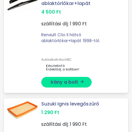
ablaktörlőkar+lapát
4 500
Ft
szállítási díj:
1 990
Ft
Renault Clio II hátsó
ablaktörlőkar+lapát 1998-tól.
AutóalkatrészABC
Készletinfó:
Érdeklődj a boltban!
Irány a bolt
arrow_forward
Suzuki Ignis levegőszűrő
1 290
Ft
szállítási díj:
1 990
Ft