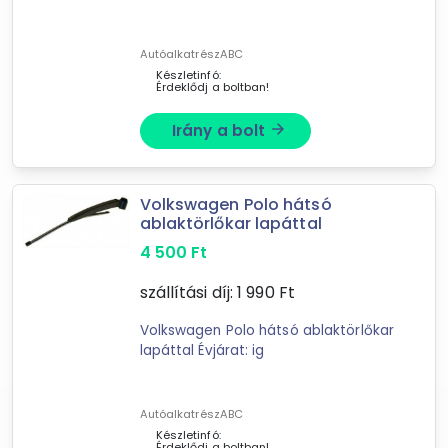
AutóalkatrészABC
Készletinfó:
Érdeklődj a boltban!
Irány a bolt
arrow_forward
Forgalmazók
AutóalkatrészABC
Volkswagen Polo hátsó
Autofejlesztes.hu
ablaktörlőkar lapáttal
XuPe.hu
4 500
Ft
Subito
ExtraCar
szállítási díj:
1 990
Ft
FLYLITE
Volkswagen Polo hátsó ablaktörlőkar
lapáttal Évjárat: ig
AutóalkatrészABC
Készletinfó:
Érdeklődj a boltban!