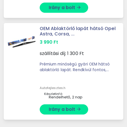
Irány a bolt
arrow_forward
OEM Ablaktörlő lapát hátsó Opel
Astra, Corsa, ...
3 990
Ft
szállítási díj:
1 300
Ft
Prémium minőségű gyári OEM hátsó
ablaktörlő lapát. Rendkívül fontos,
hogy a hátsó ablakon is kiválóan
kilássunk és ehhez jó minőségű
lapátra van szükség. ...
Autofejlesztes.h
Készletinfó:
Rendelhető, 2 nap
Irány a bolt
arrow_forward