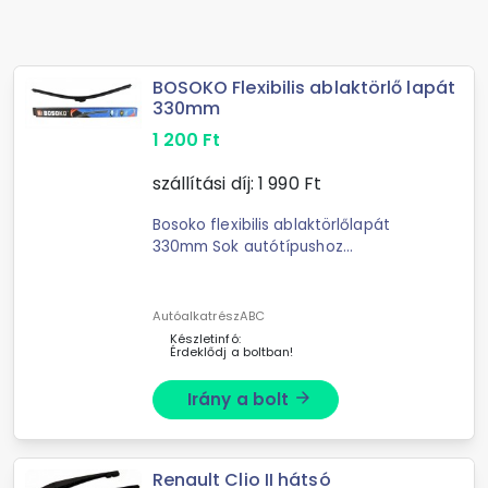
BOSOKO Flexibilis ablaktörlő lapát
330mm
1 200
Ft
szállítási díj:
1 990
Ft
Bosoko flexibilis ablaktörlőlapát
330mm Sok autótípushoz
alkalmazható, univerzális ablaktörlő.
AutóalkatrészABC
Készletinfó:
Érdeklődj a boltban!
Irány a bolt
arrow_forward
Renault Clio II hátsó