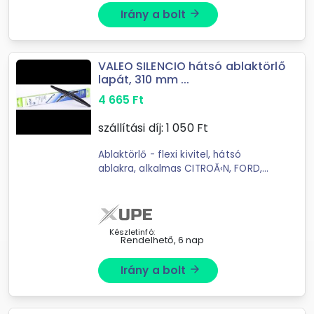
Irány a bolt
arrow_forward
VALEO SILENCIO hátsó ablaktörlő
lapát, 310 mm ...
4 665
Ft
szállítási díj:
1 050
Ft
Ablaktörlő - flexi kivitel, hátsó
ablakra, alkalmas CITROĂ‹N, FORD,
NISSAN, OPEL, PEUGEOT, RENAULT,
SAAB, TOYOTA és VOLVO
járművekhez, az egyes kompatibilis
modellek az ...
Készletinfó:
Rendelhető, 6 nap
Irány a bolt
arrow_forward