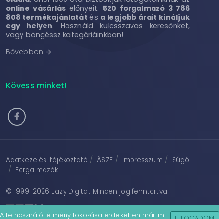
online vásárlás
előnyeit.
520 forgalmazó 3 786
808 termékajánlatát
és
a legjobb árait kínáljuk
egy helyen
. Használd kulcsszavas keresőnket,
vagy böngéssz kategóriáinkban!
Bővebben
arrow_forward
Kövess minket!
Adatkezelési tájékoztató
ÁSZF
Impresszum
Súgó
Forgalmazók
© 1999-2026
Eazy Digital
. Minden jog fenntartva.
A felhasználói élmény fokozása érdekében már mi
ELFOGADOM