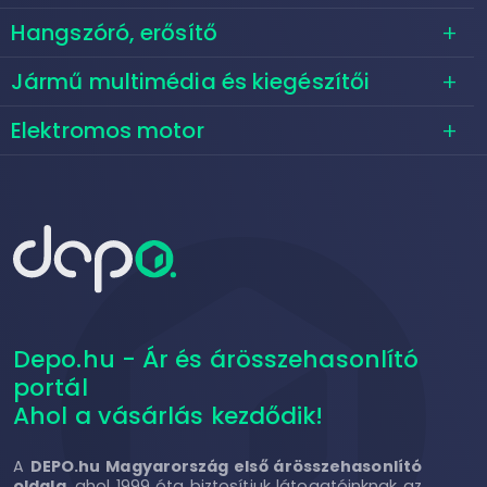
Hangszóró, erősítő
Jármű multimédia és kiegészítői
Elektromos motor
Depo.hu - Ár és árösszehasonlító
portál
Ahol a vásárlás kezdődik!
A
DEPO.hu Magyarország első árösszehasonlító
oldala
, ahol 1999 óta biztosítjuk látogatóinknak az