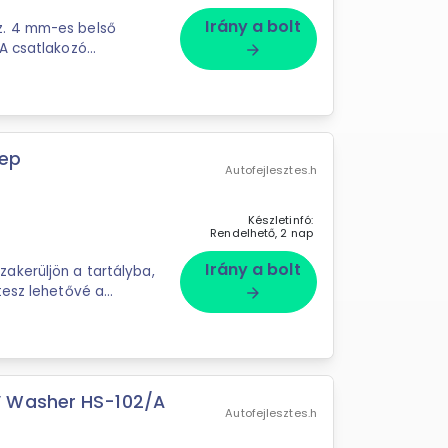
Irány a bolt
z. 4 mm-es belső
A csatlakozó
arrow_forward
lep
Autofejlesztes.h
Készletinfó:
Rendelhető, 2 nap
Irány a bolt
akerüljön a tartályba,
tesz lehetővé a
arrow_forward
V Washer HS-102/A
Autofejlesztes.h