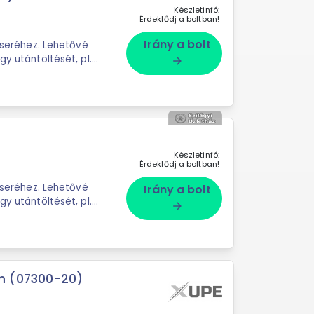
Készletinfó:
Érdeklődj a boltban!
Irány a bolt
kcseréhez. Lehetővé
gy utántöltését, pl.
arrow_forward
Készletinfó:
Érdeklődj a boltban!
kcseréhez. Lehetővé
Irány a bolt
gy utántöltését, pl.
arrow_forward
m (07300-20)