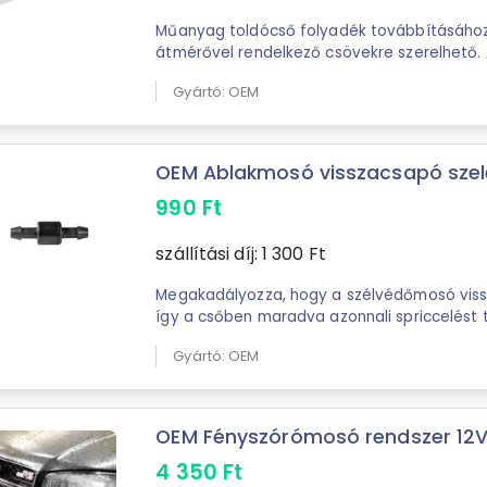
Műanyag toldócső folyadék továbbításáho
átmérővel rendelkező csövekre szerelhető. 
önszorítós, azaz csőbe dugva megszorul. ...
Gyártó: OEM
OEM Ablakmosó visszacsapó sze
990
Ft
szállítási díj:
1 300
Ft
Megakadályozza, hogy a szélvédőmosó vissz
így a csőben maradva azonnali spriccelést 
következő használat során. ...
Gyártó: OEM
OEM Fényszórómosó rendszer 12
4 350
Ft