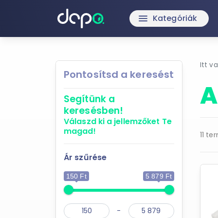
Kategóriák
menu
Itt v
Pontosítsd a keresést
A
Segítünk a
keresésben!
Válaszd ki a jellemzőket
Te
magad!
11 te
Ár szűrése
150 Ft
5 879 Ft
-