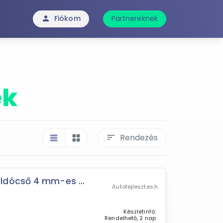
Fiókom
Partnereknek
person
ék
Rendezés
sort
table_rows
grid_view
ldócső 4 mm-es ...
Autofejlesztes.h
Készletinfó:
Rendelhető, 2 nap