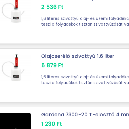
2 536
Ft
1,6 literes szivattyú olaj- és üzemi folyadé
teszi a folyadékok tisztán szivattyúzását va
motorolaj, hűtő- és ...
Olajcserélő szivattyú 1,6 liter
5 879
Ft
1,6 literes szivattyú olaj- és üzemi folyadé
teszi a folyadékok tisztán szivattyúzását va
motorolaj, hűtő- és ...
Gardena 7300-20 T-elosztó 4 m
1 230
Ft