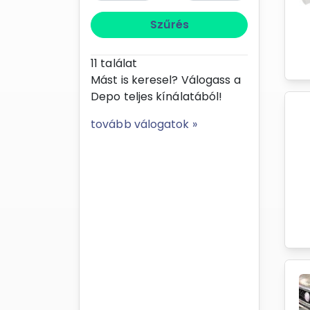
Szűrés
11
találat
Mást is keresel? Válogass a
Depo teljes kínálatából!
tovább válogatok »