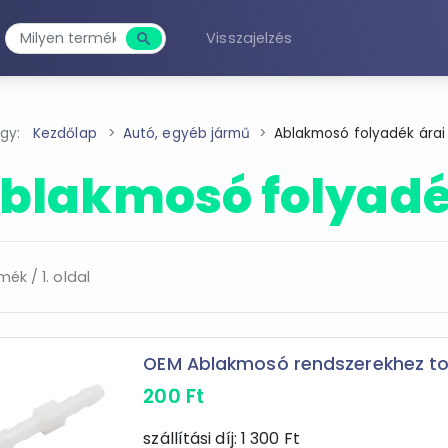
Visszajelzés
search
Keresés
agy:
Kezdőlap
Autó, egyéb jármű
Ablakmosó folyadék árai
blakmosó folyad
rmék / 1. oldal
OEM Ablakmosó rendszerekhez to
200
Ft
szállítási díj:
1 300
Ft