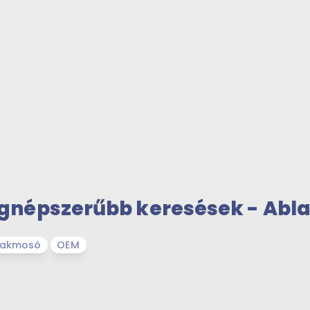
gnépszerűbb keresések - Abl
lakmosó
OEM