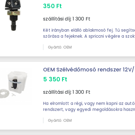
350
Ft
szállítási díj:
1 300
Ft
Két irányban elálló ablakmosó fej. Tű segíts
szórása a fejeknek. A spriccni végére a s
es belső átmérővel rendelkező ...
Gyártó: OEM
OEM Szélvédőmosó rendszer 12V/ 1,6
5 350
Ft
szállítási díj:
1 300
Ft
Ha elromlott a régi, vagy nem kapni az au
rendszert, vagy egyedi megoldásokra haszná
szélvédőmosó rendszer. A rendszer bekötésé
Gyártó: OEM