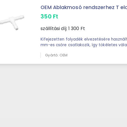
OEM Ablakmosó rendszerhez T elo
350
Ft
szállítási díj:
1 300
Ft
Kifejezetten folyadék elvezetésére használ
mm-es csőre csatlakozik, így tökéletes vá
rendszereihez. ...
Gyártó: OEM