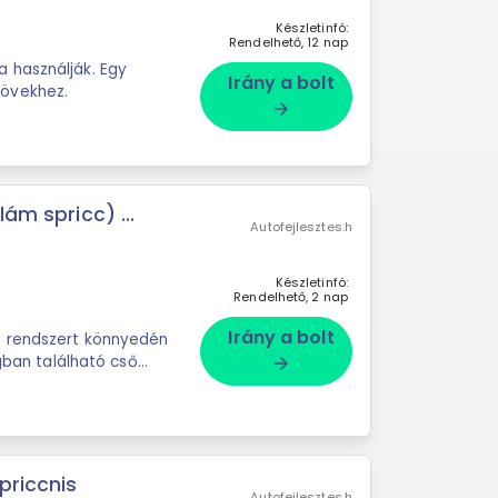
Készletinfó:
Rendelhető, 12 nap
 használják. Egy
Irány a bolt
sövekhez.
arrow_forward
ám spricc) ...
Autofejlesztes.h
Készletinfó:
Rendelhető, 2 nap
Irány a bolt
ó rendszert könnyedén
agban található cső
arrow_forward
priccnis
Autofejlesztes.h