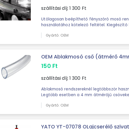
szállítási díj:
1 300
Ft
Utólagosan beépíthető fényszóró mosó rend
használatához kötelező feltétel. Kiegészítő
vezérelhető a rendszer.Univerzális, a ...
Gyártó: OEM
OEM Ablakmosó cső (átmérő 4
150
Ft
szállítási díj:
1 300
Ft
Ablakmosó rendszereknél legtöbbször haszn
Legtöbb esetben a 4 mm átmérőjű csöveket
autókban. A feltűntett ár méterre vonatkozik
Gyártó: OEM
YATO YT-07078 OLajcserélő szivattyú