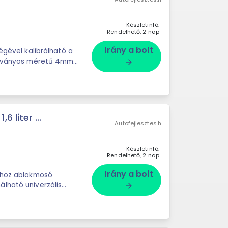
Készletinfó:
Rendelhető, 2 nap
Irány a bolt
égével kalibrálható a
zokványos méretű 4mm-
arrow_forward
 liter ...
Autofejlesztes.h
Készletinfó:
Rendelhető, 2 nap
Irány a bolt
tóhoz ablakmosó
lható univerzális
arrow_forward
t ...