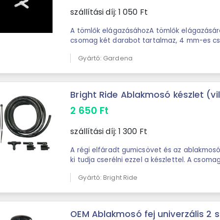
szállítási díj:
1 050
Ft
A tömlők elágazásáhozA tömlők elágazására
csomag két darabot tartalmaz, 4 mm-es c
Gyártó: Gardena
Bright Ride Ablakmosó készlet (vill
2 650
Ft
szállítási díj:
1 300
Ft
A régi elfáradt gumicsövet és az ablakmos
ki tudja cserélni ezzel a készlettel. A csom
hossza 200 cm-es így szinte bárhová ...
Gyártó: Bright Ride
OEM Ablakmosó fej univerzális 2 s