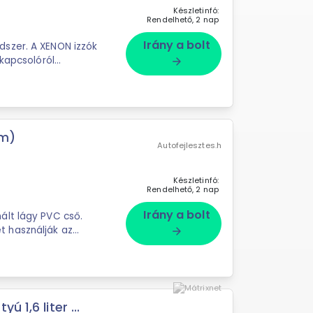
Készletinfó:
Rendelhető, 2 nap
Irány a bolt
szer. A XENON izzók
 kapcsolóról
arrow_forward
mm)
Autofejlesztes.h
Készletinfó:
Rendelhető, 2 nap
Irány a bolt
ált lágy PVC cső.
 használják az
arrow_forward
. ...
 1,6 liter ...