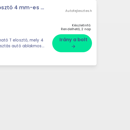
sztó 4 mm-es ...
Autofejlesztes.h
Készletinfó:
Rendelhető, 2 nap
Irány a bolt
ható T elosztó, mely 4
lasztás autó ablakmosó
arrow_forward