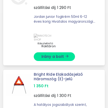
szállítási díj:
1 290
Ft
Jordan junior fogkrém 50ml 6-12
éves korig Hivatalos magyarországi
forgalmazótól. Leírás: Maradó
fogakhoz való Jordan Junior
fogkrém gyengéd formulával és ...
Készletinfó:
Raktáron
Irány a bolt
arrow_forward
Bright Ride Elakadásjelző
Háromszög (E)-jelű
1 350
Ft
szállítási díj:
1 300
Ft
A hatályos jogszabályok szerint,