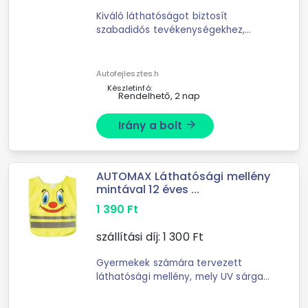
Kiváló láthatóságot biztosít
szabadidős tevékenységekhez,
legyen szó futásról, kerékpározásról,
túrázásról, motorozásról,
kutyasétáltatásról stb... A ...
Autofejlesztes.h
Készletinfó:
Rendelhető, 2 nap
Irány a bolt
arrow_forward
AUTOMAX Láthatósági mellény
mintával 12 éves ...
1 390
Ft
szállítási díj:
1 300
Ft
Gyermekek számára tervezett
láthatósági mellény, mely UV sárga
színének és a rajta levő
fényvisszaverő csíkok segítésgével