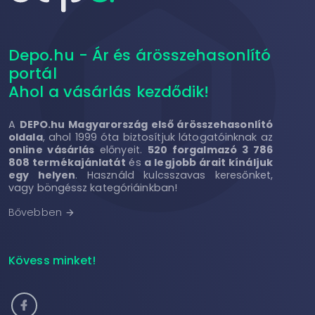
Depo.hu - Ár és árösszehasonlító
portál
Ahol a vásárlás kezdődik!
A
DEPO.hu Magyarország első árösszehasonlító
oldala
, ahol 1999 óta biztosítjuk látogatóinknak az
online vásárlás
előnyeit.
520 forgalmazó 3 786
808 termékajánlatát
és
a legjobb árait kínáljuk
egy helyen
. Használd kulcsszavas keresőnket,
vagy böngéssz kategóriáinkban!
Bővebben
arrow_forward
Kövess minket!