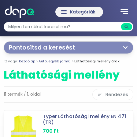
notes
menu
Kategóriák
search
Kere
Pontosítsd a keresést
Segítünk a keresésben!
Itt vagy:
Kezdőlap
Autó, egyéb jármű
Láthatósági mellény árak
Válaszd ki a jellemzőket
Te magad!
Láthatósági mellény
Ár szűrése
535 Ft
1 750 Ft
Rendezés
11 termék / 1. oldal
sort
-
Typer Láthatósági mellény EN 471
(TR)
Szűrés
700
Ft