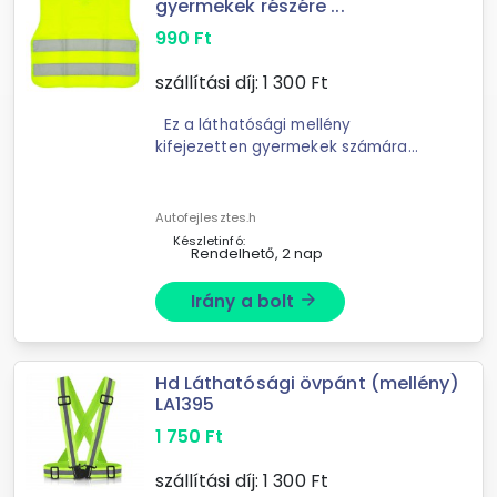
gyermekek részére ...
990
Ft
szállítási díj:
1 300
Ft
Ez a láthatósági mellény
kifejezetten gyermekek számára
készült; akik maximum 150 cm
magasak. A mellény viselése
nemcsak ajánlott; hanem a
Autofejlesztes.h
jogszabályok ...
Készletinfó:
Rendelhető, 2 nap
Irány a bolt
arrow_forward
Hd Láthatósági övpánt (mellény)
LA1395
1 750
Ft
szállítási díj:
1 300
Ft