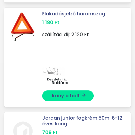
Elakadásjelző háromszög
1 180
Ft
szállítási díj:
2 120
Ft
Készletinfó:
Raktáron
Irány a bolt
arrow_forward
Jordan junior fogkrém 50ml 6-12
éves korig
709
Ft