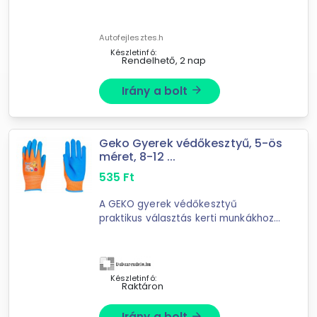
kiegészítő készlet, mely a gyerek
biztonságát szolgálja közúti
közlekedés során, illetve ...
Autofejlesztes.h
Készletinfó:
Rendelhető, 2 nap
Irány a bolt
arrow_forward
Forgalmazók
Autofejlesztes.hu
Geko Gyerek védőkesztyű, 5-ös
Dobozrendelo.hu
méret, 8-12 ...
PrimaNet.hu
535
Ft
Akcióswebáruház
Akkumulatordepo Akku Szaküzlet
A GEKO gyerek védőkesztyű
INNOTECH SHOP
praktikus választás kerti munkákhoz;
barkácsoláshoz; szabadtéri játékhoz
és ház körüli tevékenységekhez.
Légáteresztő 13G poliészter ...
Készletinfó:
Raktáron
Irány a bolt
arrow_forward