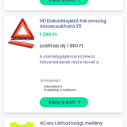
HD Elakadásjelző háromszög
összecsukható E11
1 290
Ft
szállítási díj:
1 990
Ft
A személygépkocsi kötelező
felszerelésének része Növeli a
félreállított autó biztonságát Nagy
távolságból is jól látható Közúti
baleset vagy autójavítás ...
Készletinfó:
Érdeklődj a boltban!
Irány a bolt
arrow_forward
4Cars Láthatósági mellény