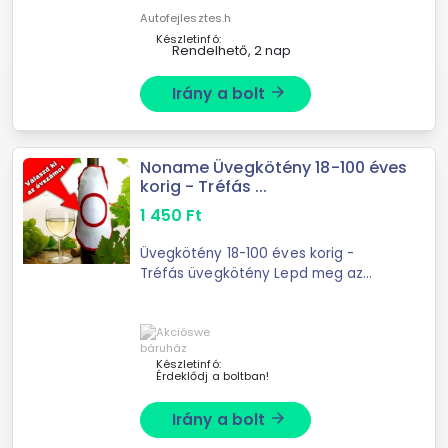
jól láthatóvá válik a gyermek a ...
Autofejlesztes.h
Készletinfó:
Rendelhető, 2 nap
Irány a bolt
arrow_forward
Noname Üvegkötény 18-100 éves
korig - Tréfás ...
1 450
Ft
Üvegkötény 18-100 éves korig -
Tréfás üvegkötény Lepd meg az
ünnepeltet ezzel a különleges
borosüvegre köthető köténnyel! Már
csak az italt kell megvenned és ...
Készletinfó:
Érdeklődj a boltban!
Irány a bolt
arrow_forward