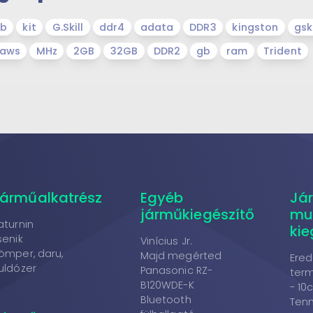
gb
kit
G.Skill
ddr4
adata
DDR3
kingston
gski
jaws
MHz
2GB
32GB
DDR2
gb
ram
Trident
árműalkatrész
Egyéb
Já
járműkiegészítő
mu
aturnin
kie
senik
Vinícius Jr.
ömper, daru,
Majd megérted
Ered
uldózer
Panasonic RZ-
term
B120WDE-K
- 10
Bluetooth
Tenn