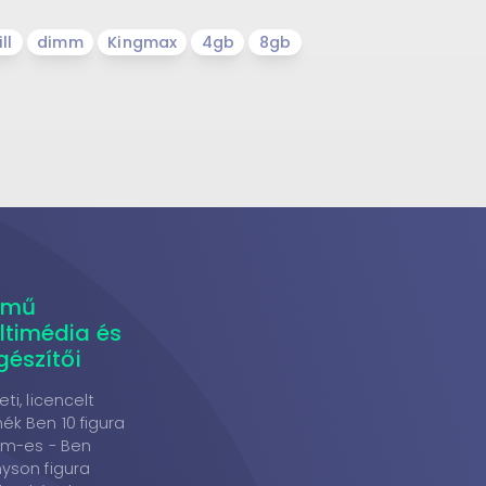
ll
dimm
Kingmax
4gb
8gb
rmű
ltimédia és
gészítői
eti, licencelt
ék Ben 10 figura
cm-es - Ben
yson figura