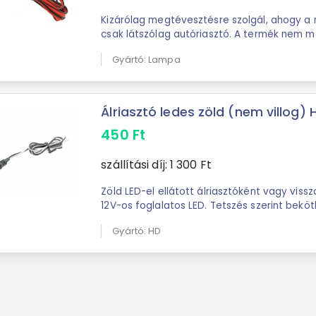
Kizárólag megtévesztésre szolgál, ahogy a 
csak látszólag autóriasztó. A termék nem má
LED, ami az élesített riasztó ...
Gyártó: Lampa
Álriasztó ledes zöld (nem villog) 
450
Ft
szállítási díj:
1 300
Ft
Zöld LED-el ellátott álriasztóként vagy viss
12V-os foglalatos LED. Tetszés szerint beköt
üzemeltethető. ...
Gyártó: HD