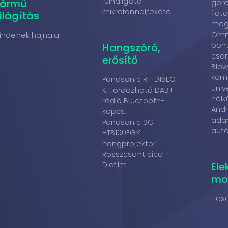
fülhallgató
Jármű
görd
mikrofonnal,fekete
fiata
ilágítás
megj
Omni
indenek hajnala
bont
Hangszóró,
cso
erősítő
Blow 
komp
Panasonic RF-D15EG-
univ
K Hordozható DAB+
nélk
rádió Bluetooth-
Andr
kapcs.
ada
Panasonic SC-
autó
HTB100EGK
hangprojektor
Rosszcsont cica -
Diafilm
Ele
mo
Has