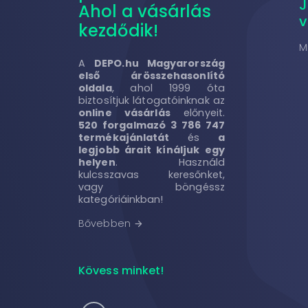
Ahol a vásárlás
v
kezdődik!
M
A
DEPO.hu Magyarország
első árösszehasonlító
oldala
, ahol 1999 óta
biztosítjuk látogatóinknak az
online vásárlás
előnyeit.
520 forgalmazó 3 786 747
termékajánlatát
és
a
legjobb árait kínáljuk egy
helyen
. Használd
kulcsszavas keresőnket,
vagy böngéssz
kategóriáinkban!
Bővebben
arrow_forward
Kövess minket!