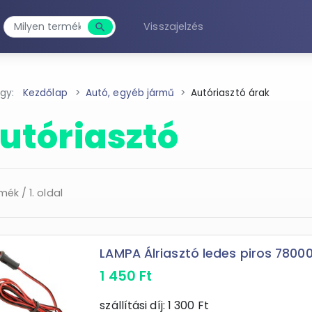
Visszajelzés
search
Keresés
agy:
Kezdőlap
Autó, egyéb jármű
Autóriasztó árak
utóriasztó
mék / 1. oldal
LAMPA Álriasztó ledes piros 7800
1 450
Ft
szállítási díj:
1 300
Ft