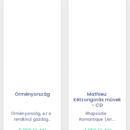
Örményország
Mathieu:
Kétzongorás művek
- CD
Örményország, ez a
Rhapsodie
rendkívül gazdag
Romantique (Arr.
"szabadtéri múzeum"
Wastor For 2 Pianos)