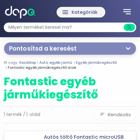
notes
menu
Kategóriák
search
Kere
Pontosítsd a keresést
Segítünk a keresésben!
Itt vagy:
Kezdőlap
Autó, egyéb jármű
Egyéb járműkiegészítő
Válaszd ki a jellemzőket
Te magad!
Fontastic egyéb járműkiegészítő árak
Fontastic egyéb
Ár szűrése
járműkiegészítő
1 120 Ft
1 120 Ft
Rendezés
1 termék / 1. oldal
sort
-
Szűrés
Autós töltő Fontastic microUSB