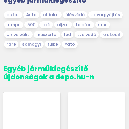
egyéb járműkiegészítő
autos
Autó
oldalra
ülésvédő
szivargyújtós
lampa
500
izzó
aljzat
telefon
mnc
Univerzális
műszerfal
led
szélvédő
krokodil
rare
somogyi
fülke
Yato
Egyéb járműkiegészítő
újdonságok a depo.hu-n