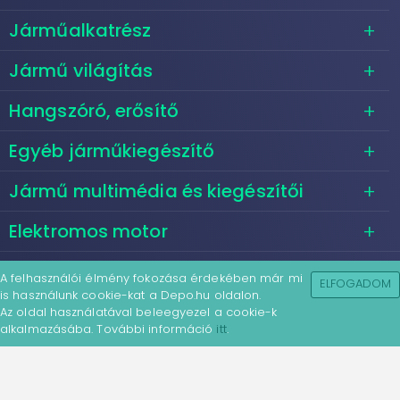
Járműalkatrész
Jármű világítás
Hangszóró, erősítő
Egyéb járműkiegészítő
Jármű multimédia és kiegészítői
Elektromos motor
A felhasználói élmény fokozása érdekében már mi
ELFOGADOM
is használunk cookie-kat a Depo.hu oldalon.
Az oldal használatával beleegyezel a cookie-k
alkalmazásába. További információ
itt
.