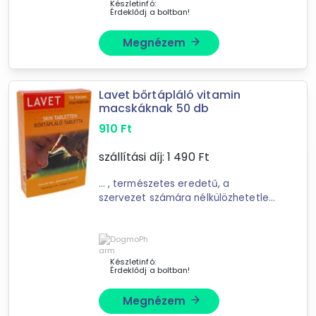
Készletinfó:
Érdeklődj a boltban!
Megnézem
arrow_forward
Lavet bőrtápláló vitamin
macskáknak 50 db
910
Ft
szállítási díj:
1 490
Ft
... , természetes eredetű, a
Forgalmazók
szervezet számára nélkülözhetetlen
DogmoPharm Webáruház
anyagokat tartalmazó
Bookline
táplálékkiegészítő. A
LAVET
Starz.hu
bőrtápláló tabletta állatorvosok ált
Libri
Készletinfó:
Érdeklődj a boltban!
Megnézem
arrow_forward