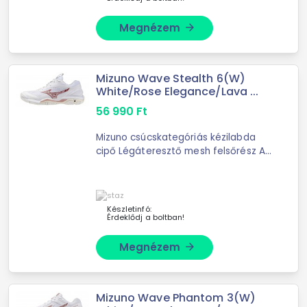
Megnézem
arrow_forward
Mizuno Wave Stealth 6(W)
White/Rose Elegance/Lava ...
56 990
Ft
Mizuno csúcskategóriás kézilabda
cipő Légáteresztő mesh felsőrész A
Wave technológia elnyeli és az
egész lábfejen egyenletesen
elosztja a külső erőhatásokat SR
Touch: ...
Készletinfó:
Érdeklődj a boltban!
Megnézem
arrow_forward
Mizuno Wave Phantom 3(W)