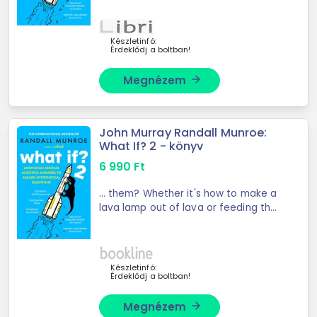
to ...
Készletinfó:
Érdeklődj a boltban!
Megnézem
arrow_forward
John Murray Randall Munroe:
What If? 2 - könyv
6 990
Ft
... them? Whether it's how to make a
lava lamp out of lava or feeding the
inhabitants of New York to a ...
Készletinfó:
Érdeklődj a boltban!
Megnézem
arrow_forward