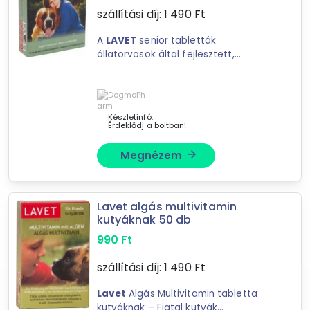
szállítási díj:
1 490
Ft
etikett, cimke
szabadtéri sütés-főzés és kiegészítői
A
LAVET
senior tabletták
állatorvosok által fejlesztett,
konyhai kiegészítők
természetes eredetű, a szervezet
mosó-, mosogató- és tisztítószer, öblítő
számára nélkülözhetetlen anyagokat
masszázsolaj, síkosító, óvszer
tartalmazó táplálékkiegészítő.
Jellemzők: A
LAVET
SENIO
toner, tintapatron, festékszalag
Készletinfó:
Érdeklődj a boltban!
Pohár
egyéb háztartási cikk
Megnézem
arrow_forward
étkező és konyha
egyéb játék
Lavet algás multivitamin
művirág, dekoráció
kutyáknak 50 db
Kutya vitamin
990
Ft
Állateledel, táp
szállítási díj:
1 490
Ft
Macska vitamin
szappan, kéztisztító és kiegészítőik
Lavet
Algás Multivitamin tabletta
Állatfelszerelés
kutyáknak – Fiatal kutyák