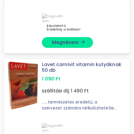
anyagokat tartalmazó
táplálékkiegészítő. A
LAVET
bőrtápláló tabletta állatorvosok ált
Készletinfó:
Érdeklődj a boltban!
Megnézem
arrow_forward
Lavet carnivit vitamin kutyáknak
50 db
1 090
Ft
szállítási díj:
1 490
Ft
... , természetes eredetű, a
szervezet számára nélkülözhetetlen
anyagokat tartalmazó készítmény. A
LAVET
carnivit tabletta állatorvosok
által kifejlesztett, term?