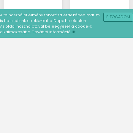
A felhasználói élmény fokozása érdekében már mi
ELFOGADOM
is használunk cookie-kat a Depo.hu oldalon.
Az oldal használatával beleegyezel a cookie-k
alkalmazásába. További információ
itt
.