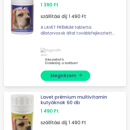
1 390
Ft
szállítási díj:
1 490
Ft
A LAVET PRÉMIUM tabletta
állatorvosok által továbbfejlesztett,
még több természetes eredetű, a ...
Készletinfó:
Érdeklődj a boltban!
Megnézem
arrow_forward
Lavet prémium multivitamin
kutyáknak 60 db
1 490
Ft
szállítási díj:
1 490
Ft