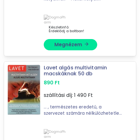
fejlődésének elősegítésére, az
vitaminok, étrend-kiegészítők
általános ...
Frontline
Cumisüveg
Készletinfó:
Érdeklődj a boltban!
könyv
Megnézem
arrow_forward
Mást is keresel? Válogass a Depo teljes
kínálatából!
Lavet algás multivitamin
tovább válogatok »
macskáknak 50 db
890
Ft
szállítási díj:
1 490
Ft
... , természetes eredetű, a
szervezet számára nélkülözhetetlen
anyagokat tartalmazó
táplálékkiegészítő. A
LAVET
algás
multivitamin tabletta állator