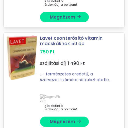
Készletinfó:
Érdeklődj a boltban!
Megnézem
arrow_forward
Lavet csonterősítő vitamin
macskáknak 50 db
750
Ft
szállítási díj:
1 490
Ft
... , természetes eredetű, a
szervezet számára nélkülözhetetlen
anyagokat tartalmazó
táplálékkiegészítő. A
LAVET
csonterősítő tabletta állatorvosok á
Készletinfó:
Érdeklődj a boltban!
Megnézem
arrow_forward