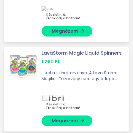
irányváltásokhoz kiváló választás az
új RENO WOVEN felsőrés
Készletinfó:
Érdeklődj a boltban!
Megnézem
arrow_forward
LavaStorm Magic Liquid Spinners
1 290
Ft
... kel a színek örvénye. A Lava Storm
Mágikus Tűzörvény nem egy átlagos
... játékról, vagy egyszerű
kikapcsolódásról, a Lava Storm
pörgettyűje mindig új élményt kínál.
...
Készletinfó:
Érdeklődj a boltban!
Megnézem
arrow_forward