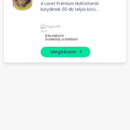
A Lavet Prémium Multivitamin
kutyáknak 60 db teljes körű
vitaminkiegészítő, amely támogatja
...
Készletinfó:
Érdeklődj a boltban!
Megnézem
arrow_forward