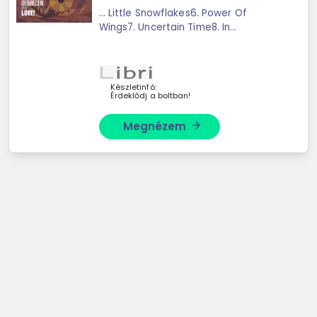
... Little Snowflakes6. Power Of
Wings7. Uncertain Time8. In
Memoriam Szapi9. Lava Lamp10.
Rising Horizon11. Far Away12. Down By
The LakesideBarabás Tamás ...
Készletinfó:
Érdeklődj a boltban!
Megnézem
arrow_forward