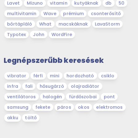
Lavet
Mizuno
vitamin
kutyáknak
db
50
multivitamin
Wave
prémium
csonterősítő
bőrtápláló
What
macskáknak
LavaStorm
Typotex
John
WordFire
Legnépszerűbb keresések
vibrator
férfi
mini
hordozható
csiklo
infra
fali
hősugárzó
olajradiátor
ventilátoros
halogén
fürdőszobai
pont
samsung
fekete
páros
okos
elektromos
akku
töltő