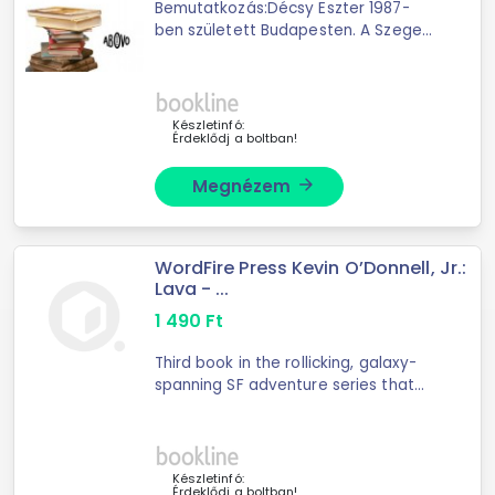
Bemutatkozás:Décsy Eszter 1987-
ben született Budapesten. A Szegedi
Tudományegyetem Bölcsészkarán
diplomázott Kiadói ismeretek
szakirányon. Az egyetemi évei alatt
kezdett tetoválni ...
Készletinfó:
Érdeklődj a boltban!
Megnézem
arrow_forward
WordFire Press Kevin O’Donnell, Jr.:
Lava - ...
1 490
Ft
Third book in the rollicking, galaxy-
spanning SF adventure series that
will make your imagination spin!
McGill Feighan is able to “fling”—or
teleport—himself or anything else as
...
Készletinfó:
Érdeklődj a boltban!