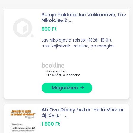
Bulaja naklada Iso Velikanović, Lav
Nikolajevič ...
890
Ft
Lav Nikolajevič Tolstoj (1828.-1910.),
ruski književnik i mislilac, po mnogima
...
Készletinfó:
Érdeklődj a boltban!
Megnézem
arrow_forward
Ab Ovo Décsy Eszter: Helló Miszter
áj láv ju - ...
1 800
Ft