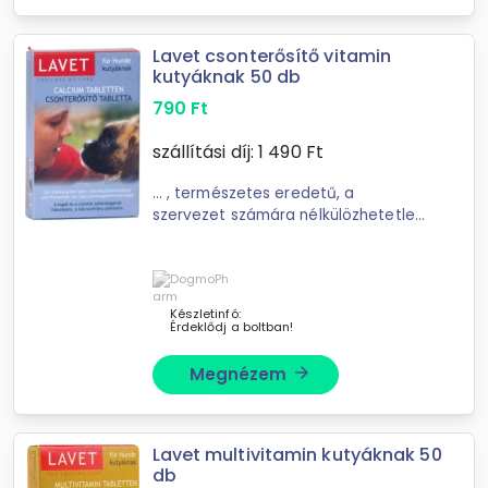
Lavet csonterősítő vitamin
kutyáknak 50 db
790
Ft
szállítási díj:
1 490
Ft
... , természetes eredetű, a
szervezet számára nélkülözhetetlen
anyagokat tartalmazó
táplálékkiegészítő. A
LAVET
csonterősítő tabletta állatorvosok á
Készletinfó:
Érdeklődj a boltban!
Megnézem
arrow_forward
Lavet multivitamin kutyáknak 50
db