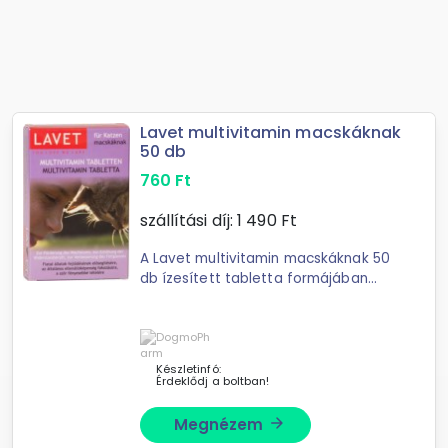
Lavet multivitamin macskáknak
50 db
760
Ft
szállítási díj:
1 490
Ft
A Lavet multivitamin macskáknak 50
db ízesített tabletta formájában
elérhető, komplex vitamin- és
ásványianyag-készítmény, amely
támogatja a macskák immunrendsz
Készletinfó:
Érdeklődj a boltban!
Megnézem
arrow_forward