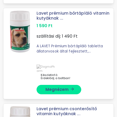
Lavet prémium bőrtápláló vitamin
kutyáknak ...
1 590
Ft
szállítási díj:
1 490
Ft
A LAVET Prémium bőrtápláló tabletta
állatorvosok által fejlesztett,
természetes összetevőjű kiegészítő,
amely elősegíti a
Készletinfó:
Érdeklődj a boltban!
Megnézem
arrow_forward
Lavet prémium csonterősítő
vitamin kutyáknak ...