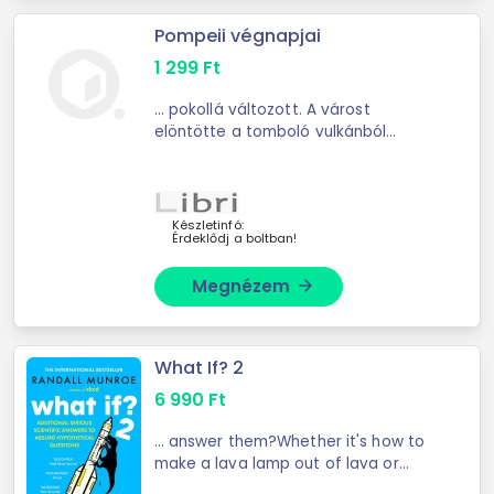
Pompeii végnapjai
1 299
Ft
... pokollá változott. A várost
elöntötte a tomboló vulkánból
előtörő izzó láva. A gomolygó,
fekete hamufelhő szörnyű robajjal
kísérve lövellt a magasba ...
Készletinfó:
Érdeklődj a boltban!
Megnézem
arrow_forward
What If? 2
6 990
Ft
... answer them?Whether it's how to
make a lava lamp out of lava or
feeding the inhabitants of New York