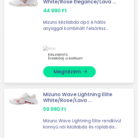
White/Rose Elegance/Lava ...
44 990
Ft
Mizuno kézilabda cipő A hálós
anyaggal kombinált felsőrész
tökéletesen támasztja a lábat és jól
szellőzik A Wave technológia
gondoskodik az ütéscsillapításról és
stabilitásról
Készletinfó:
Érdeklődj a boltban!
Megnézem
arrow_forward
Mizuno Wave Lightning Elite
White/Rose/Lava ...
59 990
Ft
Mizuno Wave Lightning Elite rendkívül
könnyű női kézilabda és röplabda
cipő magas ugrásokhoz és gyors