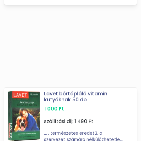
Lavet bőrtápláló vitamin
kutyáknak 50 db
1 000
Ft
szállítási díj:
1 490
Ft
... , természetes eredetű, a
szervezet számára nélkülözhetetlen