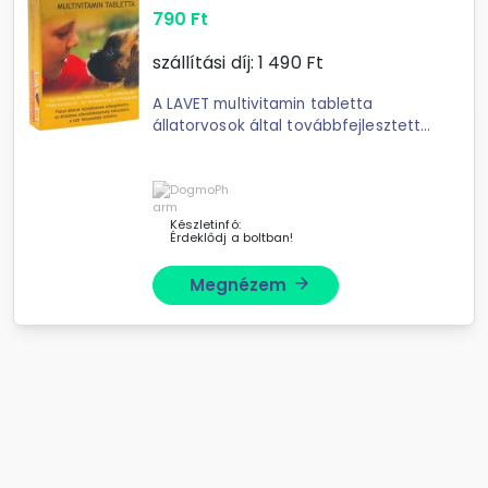
790
Ft
szállítási díj:
1 490
Ft
A LAVET multivitamin tabletta
állatorvosok által továbbfejlesztett,
még több ... számára
nélkülözhetetlen anyagokat
tartalmazó új táplálékkiegészítő. A
LAVET multivitamin tabletta
Készletinfó:
Érdeklődj a boltban!
Megnézem
arrow_forward