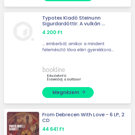
Typotex Kiadó Steinunn
Sigurdardóttir: A vulkán ...
4 200
Ft
... emberből; amikor a mindent
felemésztő láva eléri gyerekkora
legboldogabb helyszínét; és ...
múltjával. Miközben a vulkánból
kitörő láva napokon belül elnyeli
szülei egykori nyaralóját ...
Készletinfó:
Érdeklődj a boltban!
Megnézem
arrow_forward
From Debrecen With Love - 6 LP, 2
CD
44 641
Ft