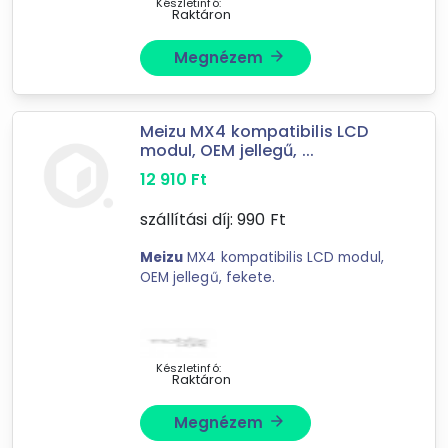
Készletinfó:
Raktáron
Megnézem
arrow_forward
Meizu MX4 kompatibilis LCD
modul, OEM jellegű, ...
12 910
Ft
szállítási díj:
990
Ft
Meizu
MX4 kompatibilis LCD modul,
OEM jellegű, fekete.
Készletinfó:
Raktáron
Megnézem
arrow_forward