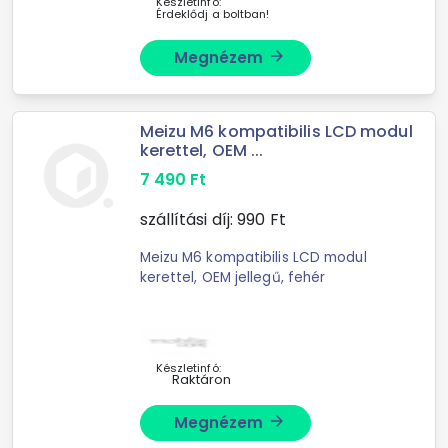
Készletinfó:
Érdeklődj a boltban!
Megnézem
arrow_forward
Meizu M6 kompatibilis LCD modul
kerettel, OEM ...
7 490
Ft
szállítási díj:
990
Ft
Meizu M6 kompatibilis LCD modul
kerettel, OEM jellegű, fehér
Készletinfó:
Raktáron
Megnézem
arrow_forward