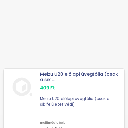
Meizu U20 előlapi üvegfólia (csak
a sík ...
409
Ft
Meizu U20 előlapi üvegfólia (csak a
sík felületet védi)
multimédiabolt