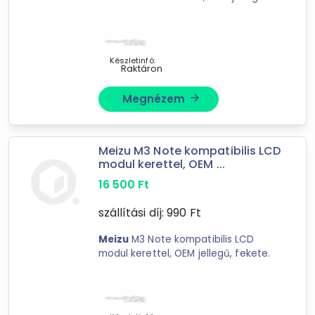
Készletinfó:
Raktáron
Megnézem
arrow_forward
Forgalmazók
MobileHome
Meizu M3 Note kompatibilis LCD
multimédiabolt
modul kerettel, OEM ...
Gegestore.hu
16 500
Ft
szállítási díj:
990
Ft
Meizu
M3 Note kompatibilis LCD
modul kerettel, OEM jellegű, fekete.