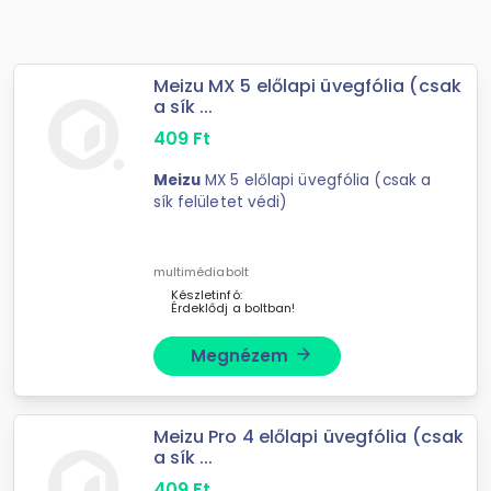
Meizu MX 5 előlapi üvegfólia (csak
a sík ...
409
Ft
Meizu
MX 5 előlapi üvegfólia (csak a
sík felületet védi)
multimédiabolt
Készletinfó:
Érdeklődj a boltban!
Megnézem
arrow_forward
Meizu Pro 4 előlapi üvegfólia (csak
a sík ...
409
Ft