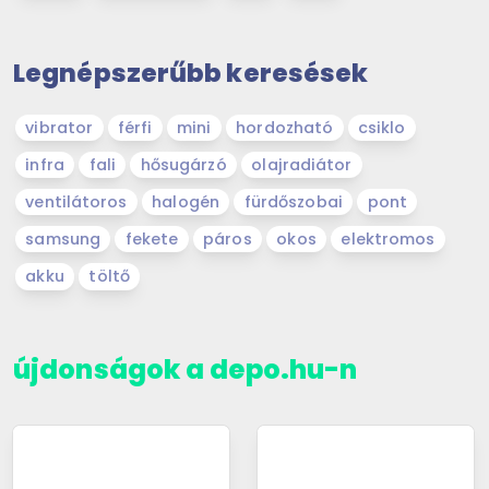
Legnépszerűbb keresések
vibrator
férfi
mini
hordozható
csiklo
infra
fali
hősugárzó
olajradiátor
ventilátoros
halogén
fürdőszobai
pont
samsung
fekete
páros
okos
elektromos
akku
töltő
újdonságok a depo.hu-n