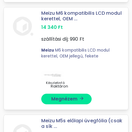
Meizu M6 kompatibilis LCD modul
kerettel, OEM ...
14 340
Ft
szállítási díj:
990
Ft
Meizu
M6 kompatibilis LCD modul
kerettel, OEM jellegű, fekete
Készletinfó:
Raktáron
Megnézem
arrow_forward
Meizu M5s előlapi üvegfólia (csak
a sík ...