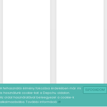
A felhasználói élmény fokozása érdekében már mi
ELFOGADOM
is használunk cookie-kat a Depo.hu oldalon.
Az oldal használatával beleegyezel a cookie-k
alkalmazásába. További információ
itt
.