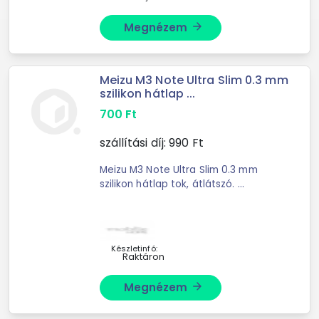
Megnézem
arrow_forward
Meizu M3 Note Ultra Slim 0.3 mm
szilikon hátlap ...
700
Ft
szállítási díj:
990
Ft
Meizu M3 Note Ultra Slim 0.3 mm
szilikon hátlap tok, átlátszó. ...
Készletinfó:
Raktáron
Megnézem
arrow_forward