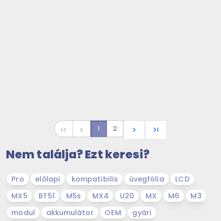
1
2
first_page
navigate_before
navigate_next
last_page
Nem találja? Ezt keresi?
Pro
előlapi
kompatibilis
üvegfólia
LCD
MX5
BT51
M5s
MX4
U20
MX
M6
M3
modul
akkumulátor
OEM
gyári