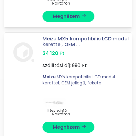
Raktáron
Megnézem
arrow_forward
Meizu MX5 kompatibilis LCD modul
kerettel, OEM ...
24 120
Ft
szállítási díj:
990
Ft
Meizu
MX5 kompatibilis LCD modul
kerettel, OEM jellegű, fekete.
Készletinfó:
Raktáron
Megnézem
arrow_forward