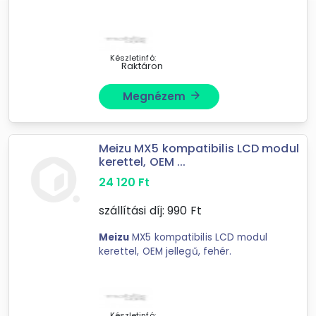
Készletinfó:
Raktáron
Megnézem
arrow_forward
Meizu MX5 kompatibilis LCD modul
kerettel, OEM ...
24 120
Ft
szállítási díj:
990
Ft
Meizu
MX5 kompatibilis LCD modul
kerettel, OEM jellegű, fehér.
Készletinfó: