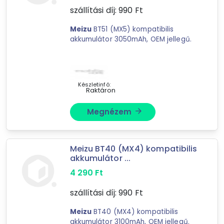
szállítási díj:
990
Ft
GPS kiegészítő
Meizu
BT51 (MX5) kompatibilis
akkumulátor 3050mAh, OEM jellegű.
Mást is keresel? Válogass a Depo teljes
kínálatából!
tovább válogatok »
Készletinfó:
Raktáron
Megnézem
arrow_forward
Meizu BT40 (MX4) kompatibilis
akkumulátor ...
4 290
Ft
szállítási díj:
990
Ft
Meizu
BT40 (MX4) kompatibilis
akkumulátor 3100mAh, OEM jellegű.