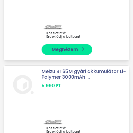
Készletinfó:
Érdeklődj a boltban!
Megnézem
arrow_forward
Meizu BT65M gyári akkumulátor Li-
Polymer 3000mAh ...
5 990
Ft
Készletinfó:
Érdeklődj a boltban!