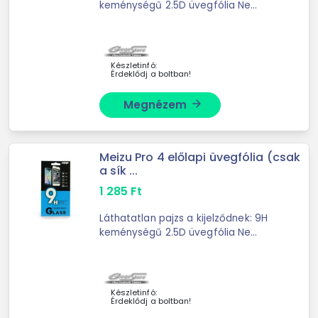
keménységű 2.5D üvegfólia Ne
kockáztasd a méregdrága
kijelzőjavítást! Ez a prémium edzett
üvegfólia észrevétlenül simul a
telefonodra, miközben ...
Készletinfó:
Érdeklődj a boltban!
Megnézem
arrow_forward
Meizu Pro 4 előlapi üvegfólia (csak
a sík ...
1 285
Ft
Láthatatlan pajzs a kijelződnek: 9H
keménységű 2.5D üvegfólia Ne
kockáztasd a méregdrága
kijelzőjavítást! Ez a prémium edzett
üvegfólia észrevétlenül simul a
telefonodra, miközben ...
Készletinfó:
Érdeklődj a boltban!