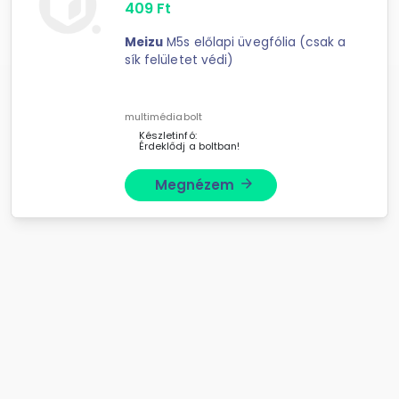
409
Ft
Meizu
M5s előlapi üvegfólia (csak a
sík felületet védi)
multimédiabolt
Készletinfó:
Érdeklődj a boltban!
Megnézem
arrow_forward