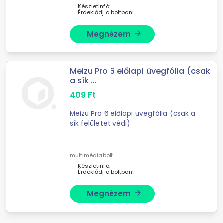
Készletinfó:
Érdeklődj a boltban!
Megnézem
arrow_forward
Meizu Pro 6 előlapi üvegfólia (csak
a sík ...
409
Ft
Meizu Pro 6 előlapi üvegfólia (csak a
sík felületet védi)
multimédiabolt
Készletinfó:
Érdeklődj a boltban!
Megnézem
arrow_forward