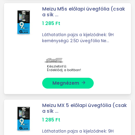
Meizu M5s előlapi üvegfólia (csak
a sík ...
1 285
Ft
Láthatatlan pajzs a kijelződnek: 9H
keménységű 2.5D üvegfólia Ne
kockáztasd a méregdrága
kijelzőjavítást! Ez a prémium edzett
üvegfólia észrevétlenül simul a
telefonodra, miközben ...
Készletinfó:
Érdeklődj a boltban!
Megnézem
arrow_forward
Meizu MX 5 előlapi üvegfólia (csak
a sík ...
1 285
Ft
Láthatatlan pajzs a kijelződnek: 9H