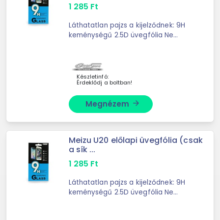
1 285
Ft
Láthatatlan pajzs a kijelződnek: 9H
keménységű 2.5D üvegfólia Ne
kockáztasd a méregdrága
kijelzőjavítást! Ez a prémium edzett
üvegfólia észrevétlenül simul a
telefonodra, miközben ...
Készletinfó:
Érdeklődj a boltban!
Megnézem
arrow_forward
Meizu U20 előlapi üvegfólia (csak
a sík ...
1 285
Ft
Láthatatlan pajzs a kijelződnek: 9H
keménységű 2.5D üvegfólia Ne
kockáztasd a méregdrága
kijelzőjavítást! Ez a prémium edzett