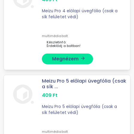
Meizu Pro 4 előlapi üvegfólia (csak a
sík felületet védi)
multimédiabolt
Készletinfó:
Érdeklődj a boltban!
Megnézem
arrow_forward
Meizu Pro 5 előlapi üvegfólia (csak
a sík ...
409
Ft
Meizu Pro 5 előlapi üvegfólia (csak a
sík felületet védi)
multimédiabolt