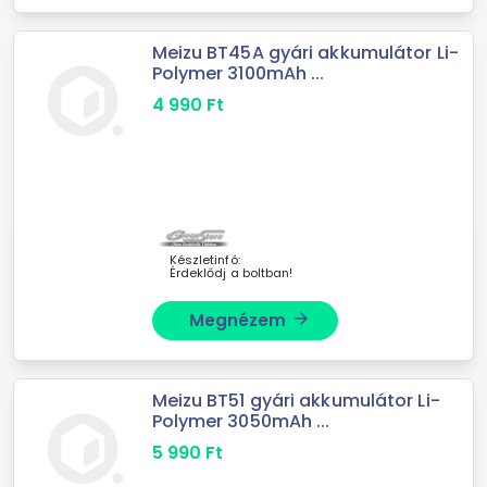
Meizu BT45A gyári akkumulátor Li-
Polymer 3100mAh ...
4 990
Ft
Készletinfó:
Érdeklődj a boltban!
Megnézem
arrow_forward
Meizu BT51 gyári akkumulátor Li-
Polymer 3050mAh ...
5 990
Ft