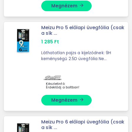
Megnézem
arrow_forward
Meizu Pro 5 előlapi üvegfólia (csak
a sík ...
1 285
Ft
Láthatatlan pajzs a kijelződnek: 9H
keménységű 2.5D üvegfólia Ne
kockáztasd a méregdrága
kijelzőjavítást! Ez a prémium edzett
üvegfólia észrevétlenül simul a
telefonodra, miközben ...
Készletinfó:
Érdeklődj a boltban!
Megnézem
arrow_forward
Meizu Pro 6 előlapi üvegfólia (csak
a sík ...