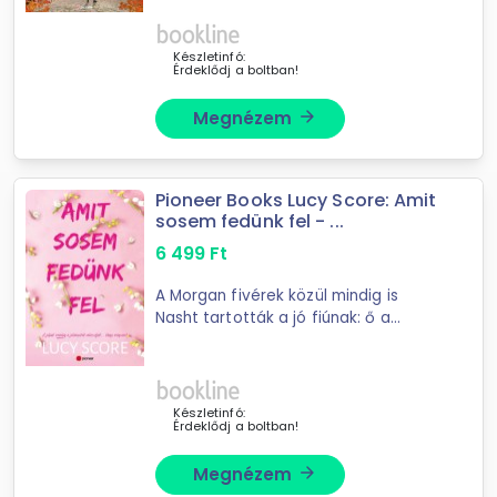
kívánhatna többet. Ám az élet
természetesen nem ennyire
egyszerű. Férje, Josh ...
Készletinfó:
Érdeklődj a boltban!
Megnézem
arrow_forward
Pioneer Books Lucy Score: Amit
sosem fedünk fel - ...
6 499
Ft
A Morgan fivérek közül mindig is
Nasht tartották a jó fiúnak: ő a
megbízható rendőrfőnök, mindenkire
kedvesen mosolyog, és ott segít,
ahol tud. Azonban Nash épp egy
lövöldözésben ...
Készletinfó:
Érdeklődj a boltban!
Megnézem
arrow_forward