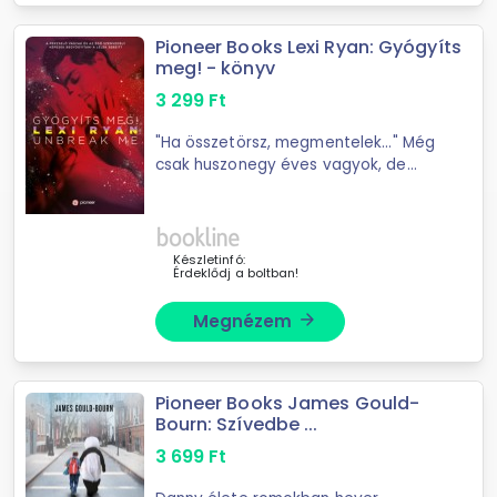
Pioneer Books Lexi Ryan: Gyógyíts
meg! - könyv
3 299
Ft
"Ha összetörsz, megmentelek..." Még
csak huszonegy éves vagyok, de
már selejtes áru lettem. Mindenki
ribancnak tart. Csődtömeg vagyok.
Amióta az eszemet tudom, én
vagyok a ...
Készletinfó:
Érdeklődj a boltban!
Megnézem
arrow_forward
Pioneer Books James Gould-
Bourn: Szívedbe ...
3 699
Ft