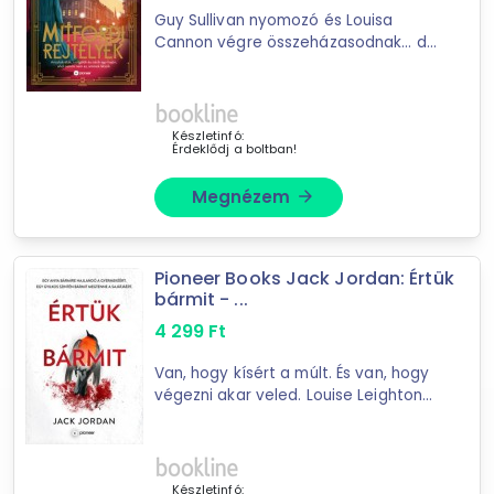
Guy Sullivan nyomozó és Louisa
szabadidősport
Cannon végre összeházasodnak… de
egyéb járműkiegészítő
az ifjú pár boldogságát váratlan
események árnyékolják be. Guyt
fejhallgató és kiegészítői
berendelik dolgozni a lakodalmáról,
Autós kamera
Louisát pedig ...
Készletinfó:
Bluetooth hangszóró
Érdeklődj a boltban!
kamera
Megnézem
arrow_forward
Autórádió
mikrofon
erősítő
Pioneer Books Jack Jordan: Értük
bármit - ...
MP3- , MP4- , MP5-, MP6 lejátszó és kiegészítői
4 299
Ft
hangfal, hangfal szett és kiegészítők
audió lejátszó, audió felvevő
Van, hogy kísért a múlt. És van, hogy
végezni akar veled. Louise Leighton
rádió
élete egyetlen végzetes éjszakán
CD-, DVD-, Blu-ray meghajtó
darabjaira hullik. Férje megcsalja,
könyv
méghozzá Louise húgával, és az ...
Apple kiegészítők
Készletinfó: