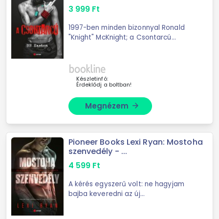
3 999
Ft
1997-ben minden bizonnyal Ronald
"Knight" McKnight; a Csontarcú
számított a legelvetemültebb és
legkiismerhetetlenebb srácnak a
Peach State Középiskolában... sőt
talán az egész ...
Készletinfó:
Érdeklődj a boltban!
Megnézem
arrow_forward
Pioneer Books Lexi Ryan: Mostoha
szenvedély - ...
4 599
Ft
A kérés egyszerű volt: ne hagyjam
bajba keveredni az új
mostohahúgomat nyáron. Sohasem
találkoztam Grace Lee-vel. Anyám