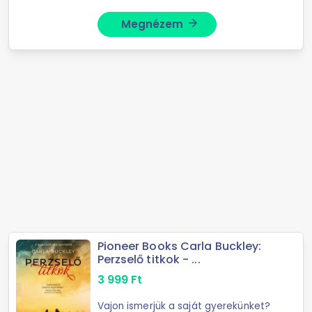
Megnézem
arrow_forward
Pioneer Books Carla Buckley:
Perzselő titkok - ...
3 999
Ft
Vajon ismerjük a saját gyerekünket?