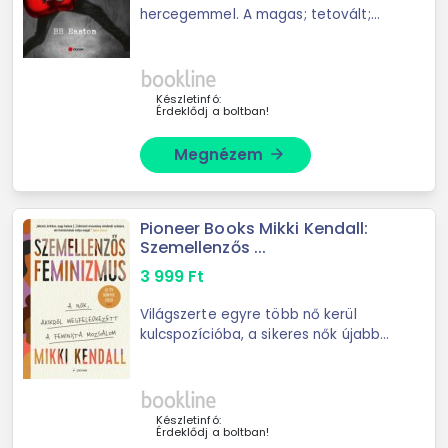
hercegemmel. A magas; tetovált;
őrülten jóképű srác nem fehér lovon
jött; hanem basszusgitáron játszott
a hírnévre szomjazó Phantom Limb
nevű ...
Készletinfó:
Érdeklődj a boltban!
Megnézem
arrow_forward
Pioneer Books Mikki Kendall:
Szemellenzős ...
3 999
Ft
Világszerte egyre több nő kerül
kulcspozícióba, a sikeres nők újabb
és újabb üvegplafonokat törnek át
az üzleti életben és a politikában.
Akár azt is gondolhatnánk, hogy a ...
Készletinfó:
Érdeklődj a boltban!