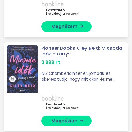
azt mondta, csendes, művészlélek
egyetemista, zűrös múlttal. ...
Készletinfó:
Érdeklődj a boltban!
Megnézem
arrow_forward
Pioneer Books Kiley Reid: Micsoda
idők - könyv
3 999
Ft
Alix Chamberlain fehér, jómódú és
sikeres; tudja, hogy mit akar, és meg
is szerzi azt. Népszerű blogger, aki
üzleti vállalkozását más nők
önbizalmának növelésére építi. Emira
...
Készletinfó:
Érdeklődj a boltban!
Megnézem
arrow_forward