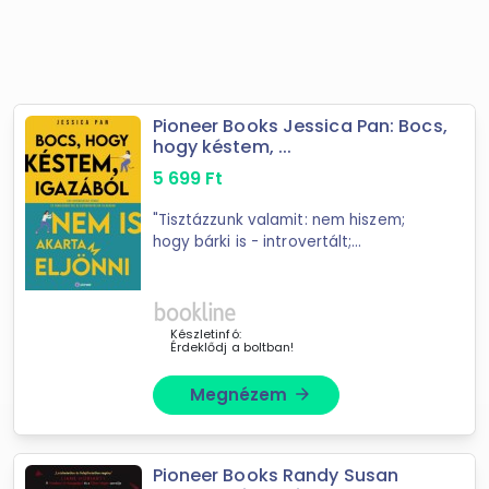
Pioneer Books Jessica Pan: Bocs,
hogy késtem, ...
5 699
Ft
"Tisztázzunk valamit: nem hiszem;
hogy bárki is - introvertált;
extrovertált vagy bármi más -
gyógykezelésre szorulna. Volt
azonban egy olyan időszak; amikor
boldogtalan ...
Készletinfó:
Érdeklődj a boltban!
Megnézem
arrow_forward
Pioneer Books Randy Susan