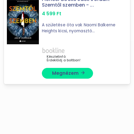
Szemtől szemben - ...
4 599
Ft
A születése óta vak Naomi Balkerne
Heights kicsi, nyomasztó
városkájában tengeti életét.
Mindennapjai sivárak, házassága
tönkrement; a 36 éves nő azt
fontolgatja, hogy véget vet ...
Készletinfó:
Érdeklődj a boltban!
Megnézem
arrow_forward
Forgalmazók
Bookline