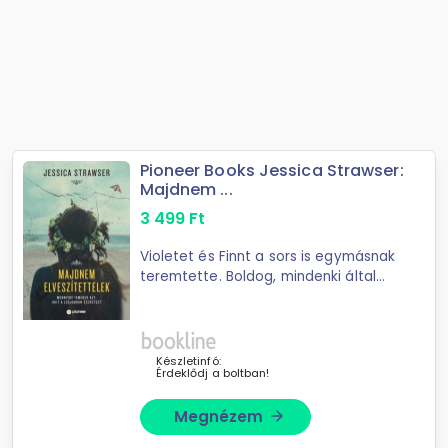
Pioneer Books Jessica Strawser:
Majdnem ...
3 499
Ft
Violetet és Finnt a sors is egymásnak
teremtette. Boldog, mindenki által
szerencsésnek gondolt pár gyönyörű
kisfiúval, akik éppen első közös
nyaralásukat töltik Floridában.
Boldog, ...
Készletinfó:
Érdeklődj a boltban!
Megnézem
arrow_forward