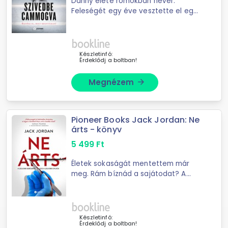
Danny élete romokban hever.
Feleségét egy éve vesztette el egy
autóbalesetben, fia, a tizenegy éves
Will pedig a tragédia óta nem
beszél. A csapások ezzel még nem
érnek véget: a ...
Készletinfó:
Érdeklődj a boltban!
Megnézem
arrow_forward
Pioneer Books Jack Jordan: Ne
árts - könyv
5 499
Ft
Életek sokaságát mentettem már
meg. Rám bíznád a sajátodat? A
férfi előttem fekszik az asztalon.
Orvosként az a dolgom, hogy
megmentsem. Anyaként az, hogy
megöljem. Talán azt ...
Készletinfó:
Érdeklődj a boltban!