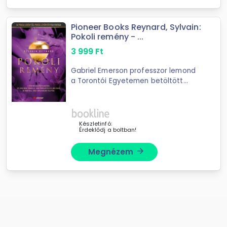
Pioneer Books Reynard, Sylvain:
Pokoli remény - ...
3 999
Ft
Gabriel Emerson professzor lemond
a Torontói Egyetemen betöltött
állásáról, hogy új életet kezdhessen
szeretett Julianne-jével. Biztos
benne, hogy együtt bármivel
képesek ...
Készletinfó:
Érdeklődj a boltban!
Megnézem
arrow_forward