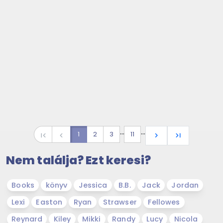
…
…
1
2
3
11
first_page
navigate_before
navigate_next
last_page
Nem találja? Ezt keresi?
Books
könyv
Jessica
B.B.
Jack
Jordan
Lexi
Easton
Ryan
Strawser
Fellowes
Reynard
Kiley
Mikki
Randy
Lucy
Nicola