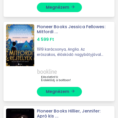
Megnézem
arrow_forward
Pioneer Books Jessica Fellowes:
Mitfordi ...
4 599
Ft
1919 karácsonya, Anglia. Az
erőszakos, élősködő nagybátyjával
és agyonhajszolt anyjával együtt
nyomorban élő Louisa Cannon szebb
életről álmodik, lehetőség szerint
minél messzebb ...
Készletinfó:
Érdeklődj a boltban!
Megnézem
arrow_forward
Pioneer Books Hillier, Jennifer:
Apró kis ...