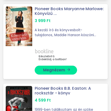
Pioneer Books Maryanne Marlowe:
Könyvízű ...
3 999
Ft
A kezdő író és könyvesbolt-
tulajdonos, Maddie Hanson köszöni
szépen, jól van: egykori vőlegénye
fél éve hagyta faképnél az oltárnál,
azóta pedig csak könyvklubja és
bimbódzó ...
Készletinfó:
Érdeklődj a boltban!
Megnézem
arrow_forward
Pioneer Books B.B. Easton: A
rocksztár - könyv
4 599
Ft
1999-ben találkoztam az én szőke