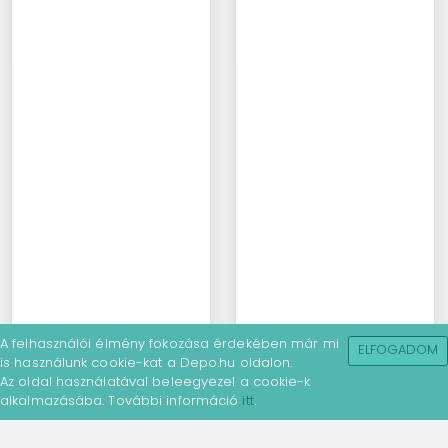
A felhasználói élmény fokozása érdekében már mi
ELFOGADOM
is használunk cookie-kat a Depo.hu oldalon.
Az oldal használatával beleegyezel a cookie-k
alkalmazásába. További információ
itt
.