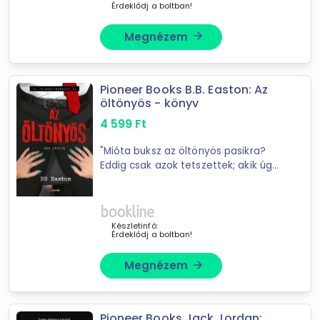
Érdeklődj a boltban!
ékszer, bizsu és kiegészítői
Megnézem
arrow_forward
lányjátékok
klíma, légkondi
mese és filmhősök
Pioneer Books B.B. Easton: Az
öltönyös - könyv
Mást is keresel? Válogass a Depo teljes
4 599
Ft
kínálatából!
"Mióta buksz az öltönyös pasikra?
tovább válogatok »
Eddig csak azok tetszettek; akik úgy
néznek ki; mint akik öltönyös
férfiakat rabolnak ki. Fegyverrel." Ez
volt az igazság. 2003-ra elég ...
Készletinfó:
Érdeklődj a boltban!
Megnézem
arrow_forward
Pioneer Books Jack Jordan: