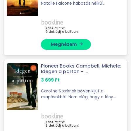
Natalie Falcone habozás nélkül
igennel válaszolna erre a kérdésre -
egészen addig a szörnyű éjszakáig,
amikor megcsörren a telefon: tűz
ütött ki ...
Készletinfó:
Érdeklődj a boltban!
Megnézem
arrow_forward
Pioneer Books Campbell, Michele:
Idegen a parton - ...
3 699
Ft
Caroline Starknak bőven kijut a
csapásokból. Nem elég, hogy a lánya
kirepülése óta teljesen üresnek érzi
az életét, a jelek szerint a férje is
megcsalja, az újrakezdés
reményében ...
Készletinfó:
Érdeklődj a boltban!