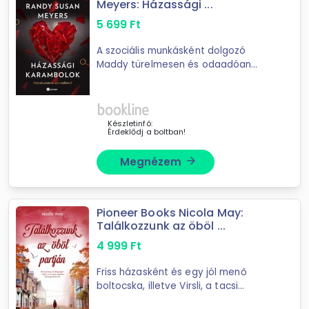
Meyers: Házassági ...
5 699
Ft
A szociális munkásként dolgozó
Maddy türelmesen és odaadóan
segít a bajba jutott nőknek, akik
függőségeikkel vagy éppen
bántalmazó párjukkal küzdenek.
Otthon már jóval kevésbé ura ...
Készletinfó:
Érdeklődj a boltban!
Megnézem
arrow_forward
Pioneer Books Nicola May:
Találkozzunk az öböl ...
4 999
Ft
Friss házasként és egy jól menő
boltocska, illetve Virsli, a tacsi
tulajdonosaként Rosa Smith nem is