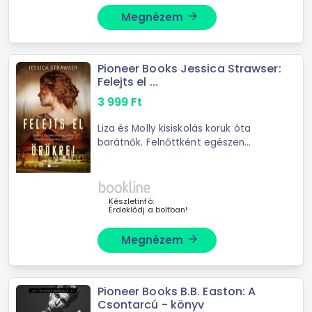
Megnézem
arrow_forward
Pioneer Books Jessica Strawser:
Felejts el ...
3 999
Ft
Liza és Molly kisiskolás koruk óta
barátnők. Felnőttként egészen
máshogy alakul a sorsuk: Liza a
karrierjét építi Chicagóban, Molly
pedig férjhez megy, és Cincinnati
kertvárosába ...
Készletinfó:
Érdeklődj a boltban!
Megnézem
arrow_forward
Pioneer Books B.B. Easton: A
Csontarcú - könyv