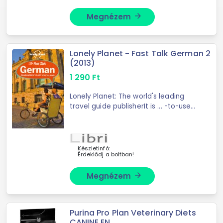
Megnézem
arrow_forward
Lonely Planet - Fast Talk German 2
(2013)
1 290
Ft
Lonely Planet: The world's leading
travel guide publisherIt is ... -to-use
pronunciation guidesExpert tips to
boost your confidenceLonely Planet
gets you to the heart of a place. Our
...
Készletinfó:
Érdeklődj a boltban!
Megnézem
arrow_forward
Purina Pro Plan Veterinary Diets
CANINE EN ...