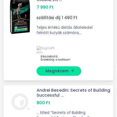
7 990
Ft
szállítási díj:
1 490
Ft
Teljes értékű diétás állateledel
felnőtt kutyák számára,
lipidanyagcsere támogatására
hiperlipidémia esetén, alacsony
zsírtartalommal. Alacsony
zsírtartalmú, jól emés
Készletinfó:
Érdeklődj a boltban!
Megnézem
arrow_forward
Andrei Besedin: Secrets of Building
Successful ...
800
Ft
... titled “Secrets of Building