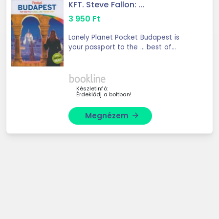
KFT. Steve Fallon: ...
3 950
Ft
Lonely Planet Pocket Budapest is
your passport to the ... best of
Budapest and begin your journey
now! Inside Lonely Planet Pocket
Budapest: - Full-colour maps and
images throughout ...
Készletinfó:
Érdeklődj a boltban!
Megnézem
arrow_forward