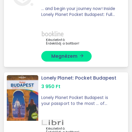
... and begin your journey now! Inside
Lonely Planet Pocket Budapest: Full-
colour maps and ... Pest and more
The Perfect Choice: Lonely Planet
Pocket Budapest, a colorful, easy-
to-use ...
Készletinfó:
Érdeklődj a boltban!
Megnézem
arrow_forward
Lonely Planet: Pocket Budapest
3 950
Ft
Lonely Planet Pocket Budapest is
your passport to the most ... of
Budapest and begin your journey
now!Inside Lonely Planet Pocket
Budapest:- Full-colour maps and
images throughout- ...
Készletinfó: