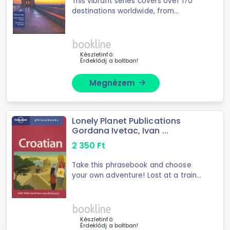
This vibrant series covers over 170
destinations worldwide, from
cosmopolitan urban delights to sun-
kissed beach idylls. Bursting with
insightful and easily accessible
information, ...
Készletinfó:
Érdeklődj a boltban!
Megnézem
arrow_forward
Lonely Planet Publications
Gordana Ivetac, Ivan ...
2 350
Ft
Take this phrasebook and choose
your own adventure! Lost at a train
station? To buy a ticket, turn to
page 40. To find a hotel, go to 55.
Hot day, blue sky? To hit the beach,
turn ...
Készletinfó:
Érdeklődj a boltban!