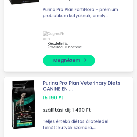
Purina Pro Plan FortiFlora – prémium
probiotikum kutyáknak, amely
támogatja a bélflórát, javítja az
emésztést, segít hasmenés, stressz
vagy antibiotikum-kezelés
Készletinfó:
Érdeklődj a boltban!
Megnézem
arrow_forward
Purina Pro Plan Veterinary Diets
CANINE EN ...
15 190
Ft
szállítási díj:
1 490
Ft
Teljes értékű diétás állateledel
felnőtt kutyák számára,
lipidanyagcsere támogatására