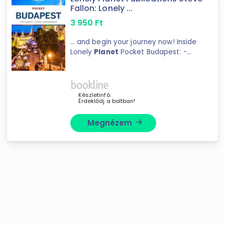
Fallon: Lonely ...
3 950
Ft
... and begin your journey now! Inside
Lonely
Planet
Pocket Budapest: -
Full-colour maps and ... and a
dedicated traveller community.
Lonely
Planet
covers must-see
spots but also enables ...
Készletinfó:
Érdeklődj a boltban!
Megnézem
arrow_forward
Forgalmazók
Bookline
DogmoPharm Webáruház
Libri