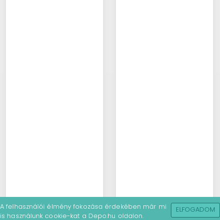
A felhasználói élmény fokozása érdekében már mi
ELFOGADOM
is használunk cookie-kat a Depo.hu oldalon.