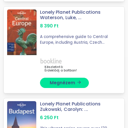
Lonely Planet Publications
Waterson, Luke, ...
8 390
Ft
A comprehensive guide to Central
Europe, including Austria, Czech
Republic, Germany, Hungary,
Liechtenstein, Poland, Slovakia,
Slovenia and Switzerland. It is a
compact overview of ...
Készletinfó:
Érdeklődj a boltban!
Megnézem
arrow_forward
Lonely Planet Publications
Zukowski, Carolyn: ...
6 250
Ft