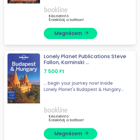
itineraries to help you
plan
your trip;
Color highlights chapter showcasing
the ...
Készletinfó:
Érdeklődj a boltban!
Megnézem
arrow_forward
Lonely Planet Publications Steve
Fallon, Kaminski ...
7 500
Ft
... begin your journey now! Inside
Lonely Planet's Budapest & Hungary
Travel Guide: ... , and more. The
Perfect Choice: Lonely Planet
Budapest & Hungary, our most
comprehensive guide ...
Készletinfó:
Érdeklődj a boltban!
Megnézem
arrow_forward