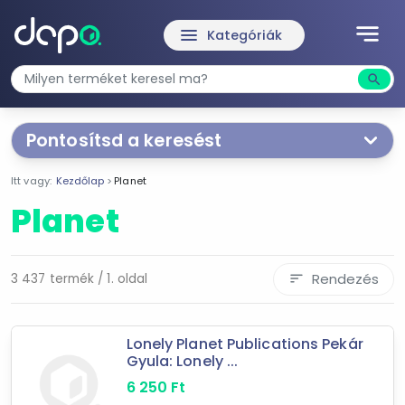
notes
menu
Kategóriák
search
Kere
Pontosítsd a keresést
Hoppá!
Van itt vagy
3 437
különféle termék!
A
Itt vagy:
Kezdőlap
Planet
kategória kiválasztásával egyszerűsítheted a
keresést!
Planet
Kapcsolódó kategóriák
Rendezés
3 437 termék / 1. oldal
sort
egyéb hálózati eszköz
switch
Lonely Planet Publications Pekár
egyéb hálózati kiegészítő
Gyula: Lonely ...
hálózati kártya
6 250
Ft
szemetes, kuka, hulladéktároló, szemeteszsák