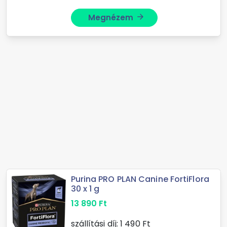
Megnézem
arrow_forward
Purina PRO PLAN Canine FortiFlora
30 x 1 g
13 890
Ft
szállítási díj:
1 490
Ft