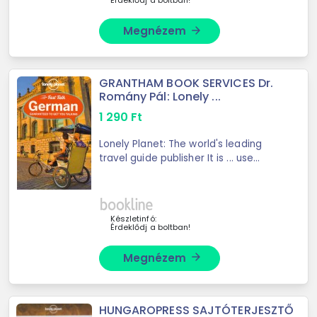
Érdeklődj a boltban!
Megnézem
arrow_forward
GRANTHAM BOOK SERVICES Dr.
Romány Pál: Lonely ...
1 290
Ft
Lonely Planet: The world's leading
travel guide publisher It is ... use
pronunciation guides Expert tips to
boost your confidence Lonely Planet
gets you to the heart of a place. Our
...
Készletinfó:
Érdeklődj a boltban!
Megnézem
arrow_forward
HUNGAROPRESS SAJTÓTERJESZTŐ