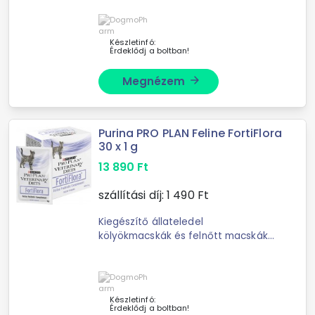
hiperlipidémia esetén, alacsony
zsírtartalommal. Alacsony
zsírtartalmú, jól emés
Készletinfó:
Érdeklődj a boltban!
Megnézem
arrow_forward
Purina PRO PLAN Feline FortiFlora
30 x 1 g
13 890
Ft
szállítási díj:
1 490
Ft
Kiegészítő állateledel
kölyökmacskák és felnőtt macskák
számára, a belek egészségének és a
bélmikrobiom egyensúlyának
támogatására. Jellemzők: Garantált
mennyiségű (5 x 108 CFU
Készletinfó:
Érdeklődj a boltban!