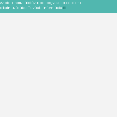
Az oldal használatával beleegyezel a cookie-k
alkalmazásába. További információ
itt
.