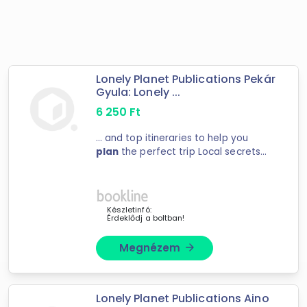
Lonely Planet Publications Pekár
Gyula: Lonely ...
6 250
Ft
... and top itineraries to help you
plan
the perfect trip Local secrets
and ... and art nouveau and
architecture. Coverage includes:
Plan
Your Trip, Castle District, Gellért
Hill & Tabán ...
Készletinfó:
Érdeklődj a boltban!
Megnézem
arrow_forward
Lonely Planet Publications Aino