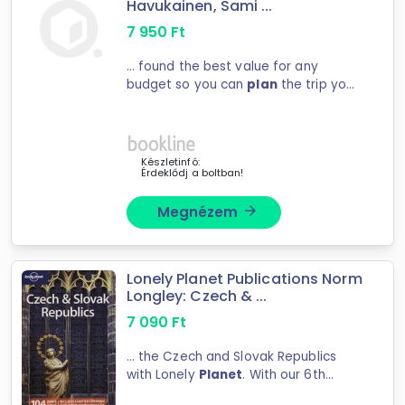
Havukainen, Sami ...
7 950
Ft
... found the best value for any
budget so you can
plan
the trip you
really want. Local secrets and hidden
travel ...
Készletinfó:
Érdeklődj a boltban!
Megnézem
arrow_forward
Lonely Planet Publications Norm
Longley: Czech & ...
7 090
Ft
... the Czech and Slovak Republics
with Lonely
Planet
. With our 6th
edition you'll ... This Guide: Tailored