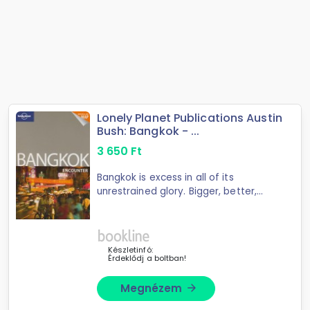
Lonely Planet Publications Austin
Bush: Bangkok - ...
3 650
Ft
Bangkok is excess in all of its
unrestrained glory. Bigger, better,
more: the city is insatiable, a
monster that feeds on concrete,
shopping malls and diesel exhaust.
What will ...
Készletinfó:
Érdeklődj a boltban!
Megnézem
arrow_forward