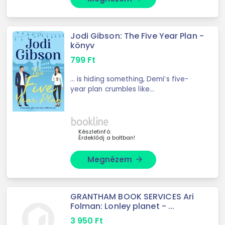
Jodi Gibson: The Five Year Plan -
könyv
799
Ft
... is hiding something, Demi’s five-
year plan crumbles like
crostoli.Determined to get her ...
everything; especially her five-year
plan. Will Demi get her plan back on
track? Or will ...
Készletinfó:
Érdeklődj a boltban!
Megnézem
arrow_forward
GRANTHAM BOOK SERVICES Ari
Folman: Lonley planet - ...
3 950
Ft