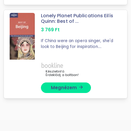
Lonely Planet Publications Eilís
Quinn: Best of ...
3 769
Ft
If China were an opera singer, she'd
look to Beijing for inspiration.
Dynamic and historic, this grand city
will inspire you, too. Lose yourself in
wonder at the most splendid, jaw ...
Készletinfó:
Érdeklődj a boltban!
Megnézem
arrow_forward