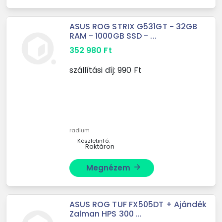
ASUS ROG STRIX G531GT - 32GB
RAM - 1000GB SSD - ...
352 980
Ft
szállítási díj:
990
Ft
radium
Készletinfó:
Raktáron
Megnézem
arrow_forward
ASUS ROG TUF FX505DT + Ajándék
Zalman HPS 300 ...