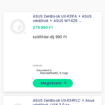
ASUS ZenBook UX431FA + ASUS
védőtok + ASUS WT425 ...
279 990
Ft
szállítási díj:
990
Ft
radium
Készletinfó:
Rendelhető, 5 nap
Megnézem
arrow_forward
ASUS ZenBook UX434FLC + Asus
védőtok, USB 3.0 to ...