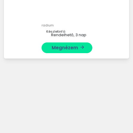
radium
Készletinfó:
Rendelhető, 3 nap
Megnézem
arrow_forward