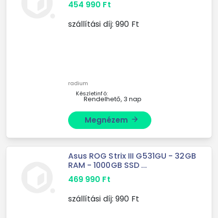
454 990
Ft
szállítási díj:
990
Ft
radium
Készletinfó:
Rendelhető, 3 nap
Megnézem
arrow_forward
Asus ROG Strix III G531GU - 32GB
RAM - 1000GB SSD ...
469 990
Ft
szállítási díj:
990
Ft