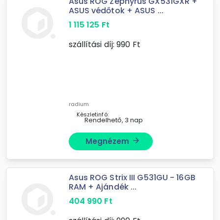
Asus ROG Zephyrus GX531GXR +
ASUS védőtok + ASUS ...
1 115 125
Ft
szállítási díj:
990
Ft
radium
Készletinfó:
Rendelhető, 3 nap
Megnézem
arrow_forward
Asus ROG Strix III G531GU - 16GB
RAM + Ajándék ...
404 990
Ft