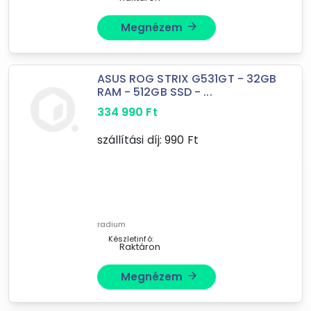
Megnézem
arrow_forward
ASUS ROG STRIX G531GT - 32GB
RAM - 512GB SSD - ...
334 990
Ft
szállítási díj:
990
Ft
Forgalmazók
Radium.hu
radium
Készletinfó:
Raktáron
Megnézem
arrow_forward