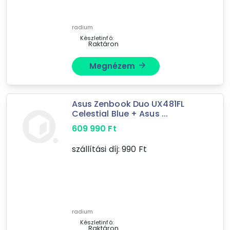
Számítástechnika
férfi póló
radium
Készletinfó:
komplett sztereó rendszer
Raktáron
processzor
Megnézem
arrow_forward
Mást is keresel? Válogass a Depo teljes
kínálatából!
Asus Zenbook Duo UX481FL
Celestial Blue + Asus ...
tovább válogatok »
609 990
Ft
szállítási díj:
990
Ft
radium
Készletinfó:
Raktáron