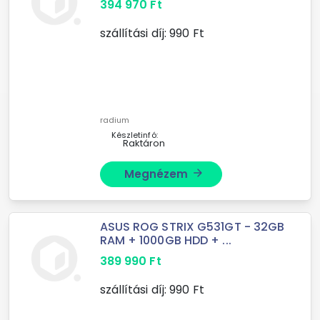
394 970
Ft
szállítási díj:
990
Ft
radium
Készletinfó:
Raktáron
Megnézem
arrow_forward
ASUS ROG STRIX G531GT - 32GB
RAM + 1000GB HDD + ...
389 990
Ft
szállítási díj:
990
Ft