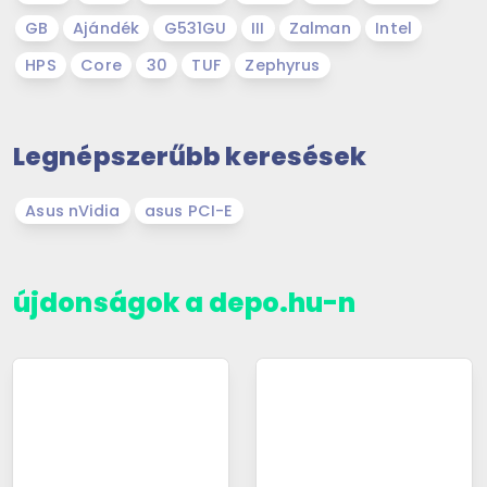
GB
Ajándék
G531GU
III
Zalman
Intel
HPS
Core
30
TUF
Zephyrus
Legnépszerűbb keresések
Asus nVidia
asus PCI-E
újdonságok a depo.hu-n