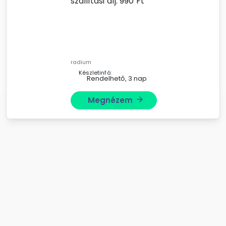
szállítási díj:
990
Ft
radium
Készletinfó:
Rendelhető, 3 nap
Megnézem
arrow_forward