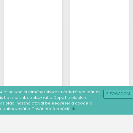
A felhasználói élmény fokozása érdekében már mi
ELFOGADOM
is használunk cookie-kat a Depo.hu oldalon.
Az oldal használatával beleegyezel a cookie-k
alkalmazásába. További információ
itt
.