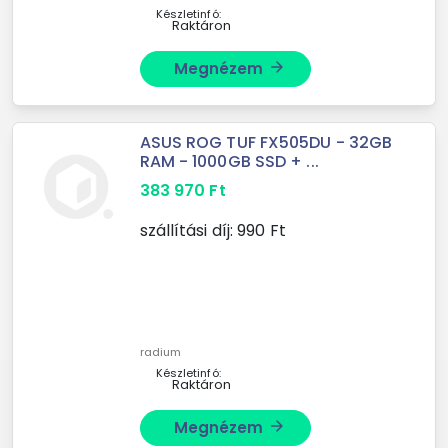
Készletinfó:
Raktáron
Megnézem
arrow_forward
ASUS ROG TUF FX505DU - 32GB
RAM - 1000GB SSD + ...
383 970
Ft
szállítási díj:
990
Ft
radium
Készletinfó:
Raktáron
Megnézem
arrow_forward