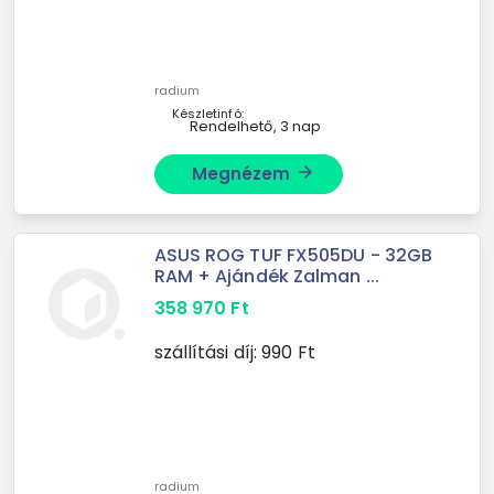
radium
Készletinfó:
Rendelhető, 3 nap
Megnézem
arrow_forward
ASUS ROG TUF FX505DU - 32GB
RAM + Ajándék Zalman ...
358 970
Ft
szállítási díj:
990
Ft
radium