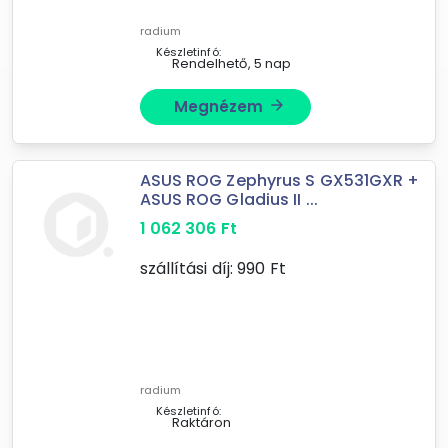
radium
Készletinfó:
Rendelhető, 5 nap
Megnézem
arrow_forward
ASUS ROG Zephyrus S GX531GXR +
ASUS ROG Gladius II ...
1 062 306
Ft
szállítási díj:
990
Ft
radium
Készletinfó:
Raktáron