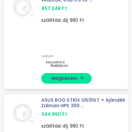
457 248
Ft
szállítási díj:
990
Ft
radium
Készletinfó:
Raktáron
Megnézem
arrow_forward
ASUS ROG STRIX G531GT + Ajándék
Zalman HPS 300 ...
344 990
Ft
szállítási díj:
990
Ft