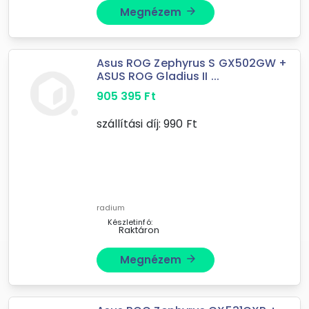
Megnézem
arrow_forward
Asus ROG Zephyrus S GX502GW +
ASUS ROG Gladius II ...
905 395
Ft
szállítási díj:
990
Ft
radium
Készletinfó:
Raktáron
Megnézem
arrow_forward