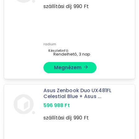
szállítási díj:
990
Ft
FAX kiegészítők
egyéb hálózati eszköz
videókártya
billentyűzet, egér
monitor és kiegészítői
radium
toner, tintapatron, festékszalag
Készletinfó:
Rendelhető, 3 nap
tápegység
Megnézem
arrow_forward
akkumulátor, elem, töltő
játékkonzol kiegészítő
számítógépház
Asus Zenbook Duo UX481FL
mobil-rack, külső keret, dokkoló
Celestial Blue + Asus ...
számítógép konfiguráció
596 988
Ft
egérpad
szállítási díj:
990
Ft
házi ápolási eszközök
előlapi-, hátlapi kivezetések
okostelefon, mobiltelefon