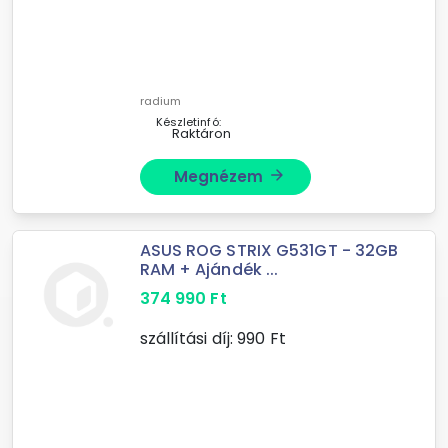
radium
Készletinfó:
Raktáron
Megnézem
arrow_forward
ASUS ROG STRIX G531GT - 32GB
RAM + Ajándék ...
374 990
Ft
szállítási díj:
990
Ft