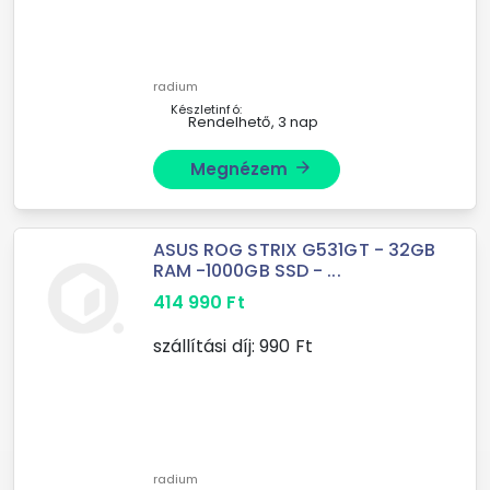
radium
Készletinfó:
Rendelhető, 3 nap
Megnézem
arrow_forward
ASUS ROG STRIX G531GT - 32GB
RAM -1000GB SSD - ...
414 990
Ft
szállítási díj:
990
Ft
radium