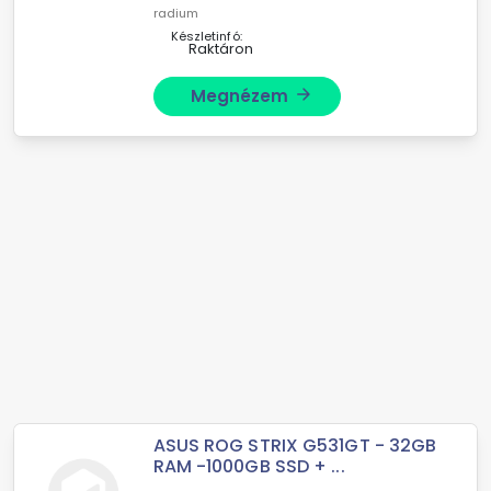
radium
Készletinfó:
Raktáron
Megnézem
arrow_forward
ASUS ROG STRIX G531GT - 32GB
RAM -1000GB SSD + ...