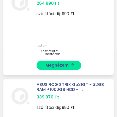
264 890
Ft
szállítási díj:
990
Ft
radium
Készletinfó:
Raktáron
Megnézem
arrow_forward
ASUS ROG STRIX G531GT - 32GB
RAM +1000GB HDD - ...
339 970
Ft
szállítási díj:
990
Ft