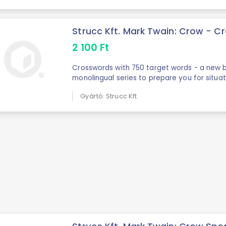
Strucc Kft. Mark Twain: Crow - Cr
2 100
Ft
Crosswords with 750 target words - a new b
monolingual series to prepare you for situa
English knowledge can help you. Be brave an
Gyártó: Strucc Kft.