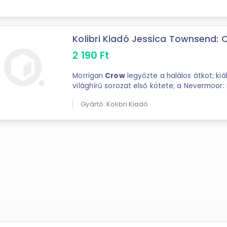
Kolibri Kiadó Jessica Townsend: C
2 190
Ft
Morrigan
Crow
legyőzte a halálos átkot; kiállta
világhírű sorozat első kötete; a Nevermoor:
Gyártó: Kolibri Kiadó