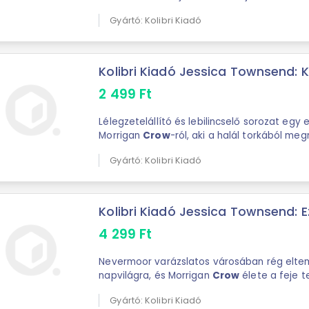
Gyártó: Kolibri Kiadó
Kolibri Kiadó Jessica Townsend: K
2 499
Ft
Lélegzetelállító és lebilincselő sorozat egy e
Morrigan
Crow
-ról, aki a halál torkából m
varázslatos és szabad ...
Gyártó: Kolibri Kiadó
Kolibri Kiadó Jessica Townsend: Ez
4 299
Ft
Nevermoor varázslatos városában rég eltem
napvilágra, és Morrigan
Crow
élete a feje t
Gyártó: Kolibri Kiadó