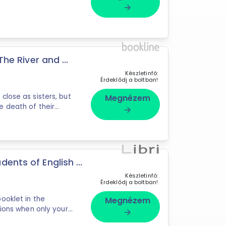
arrow_forward
The River and ...
Készletinfó:
Érdeklődj a boltban!
lose as sisters, but
Megnézem
 death of their
arrow_forward
mother. While Aaliya is irresistibly drawn into a ...
ents of English ...
Készletinfó:
Érdeklődj a boltban!
ooklet in the
Megnézem
tions when only your
arrow_forward
d never give up.