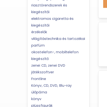
riasztórendszerek és
kiegészítői
elektromos cigaretta és
kiegészítői
érzékelők
világítástechnika és tartozékai
parfüm
okostelefon-, mobiltelefon
kiegészítő
zenei CD, zenei DVD
játékszoftver
Frontline
Könyv, CD, DVD, Blu-ray
ülőpárna
könyv
plüssfigurák