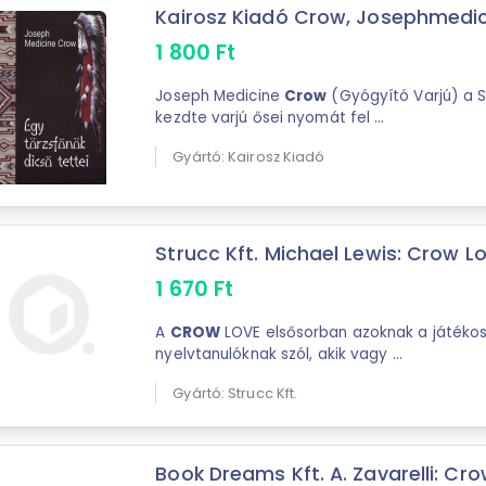
Kairosz Kiadó Crow, Josephmedicin
1 800
Ft
Joseph Medicine
Crow
(Gyógyító Varjú) a 
kezdte varjú ősei nyomát fel ...
Gyártó: Kairosz Kiadó
Strucc Kft. Michael Lewis: Crow Lov
1 670
Ft
A
CROW
LOVE elsősorban azoknak a játéko
nyelvtanulóknak szól, akik vagy ...
Gyártó: Strucc Kft.
Book Dreams Kft. A. Zavarelli: Crow