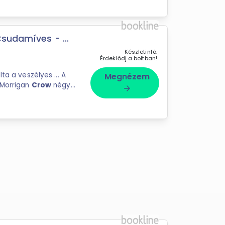
sudamíves - ...
Készletinfó:
Érdeklődj a boltban!
 a veszélyes ... A
Megnézem
 Morrigan
Crow
négy
arrow_forward
próbája című ifjúsági regény 2017-es megjelenése óta ...