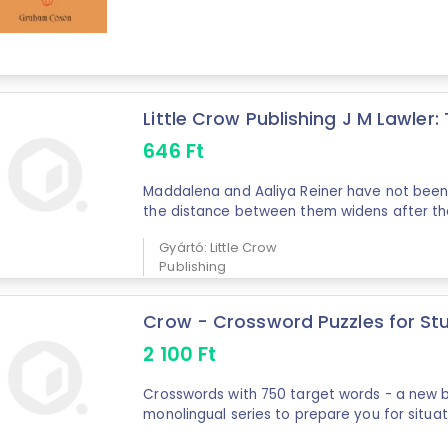
Little Crow Publishing J M Lawler: 
646
Ft
Maddalena and Aaliya Reiner have not been c
the distance between them widens after the
Gyártó: Little Crow
Publishing
Crow - Crossword Puzzles for Stud
2 100
Ft
Crosswords with 750 target words - a new b
monolingual series to prepare you for situa
English knowledge can help you. Be brave an