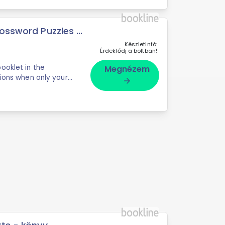
ossword Puzzles ...
Készletinfó:
Érdeklődj a boltban!
ooklet in the
Megnézem
tions when only your
arrow_forward
d never give up.