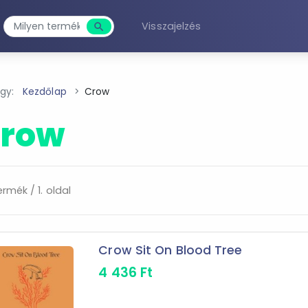
Visszajelzés
search
Keresés
agy:
Kezdőlap
Crow
row
ermék / 1. oldal
Crow Sit On Blood Tree
4 436
Ft