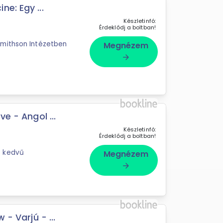
e: Egy ...
Készletinfó:
Érdeklődj a boltban!
Smithson Intézetben
Megnézem
arrow_forward
e - Angol ...
Készletinfó:
Érdeklődj a boltban!
s kedvű
Megnézem
arrow_forward
 - Varjú - ...