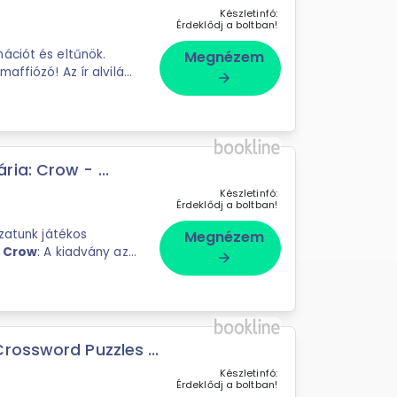
Készletinfó:
Érdeklődj a boltban!
Megnézem
maffiózó! Az ír alvilág
arrow_forward
ia: Crow - ...
Készletinfó:
Érdeklődj a boltban!
Megnézem
s
Crow
: A kiadvány az
arrow_forward
zéseivel ...
rossword Puzzles ...
Készletinfó:
Érdeklődj a boltban!