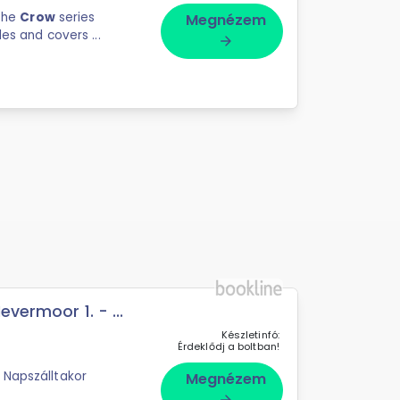
 the
Crow
series
Megnézem
les and covers ...
arrow_forward
vermoor 1. - ...
Készletinfó:
Érdeklődj a boltban!
 Napszálltakor
Megnézem