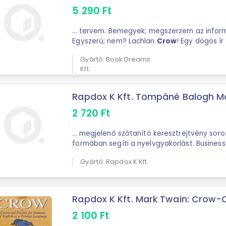
5 290
Ft
... tervem. Bemegyek; megszerzem az információt és eltűnök.
Egyszerű; nem? Lachlan
Crow
! Egy dögös ír 
trónjának várományosa; a ...
Gyártó: Book Dreams
Kft.
Rapdox K Kft. Tompáné Balogh Már
2 720
Ft
... megjelenő szótanító keresztrejtvény sorozatunk játékos
formában segíti a nyelvgyakorlást. Busines
üzleti angol nyelv alapszintű szavaival, kifeje
Gyártó: Rapdox K Kft.
Rapdox K Kft. Mark Twain: Crow-C
2 100
Ft