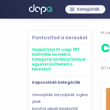
Kategóriák
menu
Itt v
Pontosítsd a keresést
C
Hoppá!
Van itt vagy
137
különféle termék!
A
kategória kiválasztásával
egyszerűsítheted a
137 t
keresést!
Kapcsolódó kategóriák
társasjáték, kártyajáték, logikai
játék
konyhai gépek kiegészítői