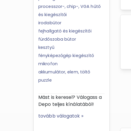
processzor-, chip-, VGA hűtő
és kiegészítői
irodabútor
fejhallgató és kiegészítői
fürdőszoba bútor
kesztyű
fényképezőgép kiegészítő
mikrofon
akkumulátor, elem, töltő
puzzle
Mást is keresel? Válogass a
Depo teljes kínálatából!
tovább válogatok »