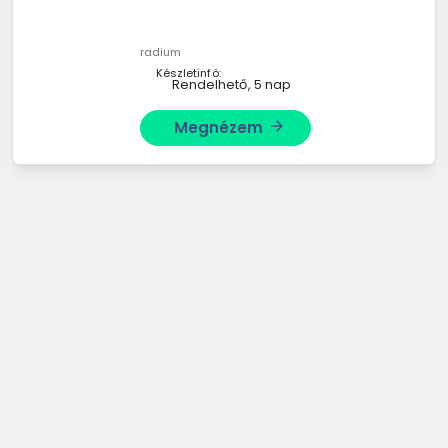
radium
Készletinfó:
Rendelhető, 5 nap
Megnézem
arrow_forward