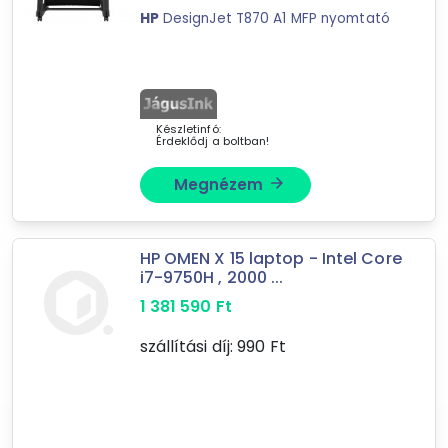
HP
DesignJet T870 A1 MFP nyomtató
okostelefon, mobiltelefon
memória
nyomtató kiegészítő
hosszabító, elosztó
Készletinfó:
nyomtató
Érdeklődj a boltban!
egérpad
Megnézem
arrow_forward
szerver
laptop, notebook, netbook, ultrabook
monitor és kiegészítői
HP OMEN X 15 laptop - Intel Core
számítógépház
i7-9750H , 2000 ...
fejhallgató és kiegészítői
1 381 590
Ft
egyéb irodaszer
szállítási díj:
990
Ft
tápegység
fénymásoló
számítógép konfiguráció
tollbetét, tintapatron, grafitbél, üveges tinta