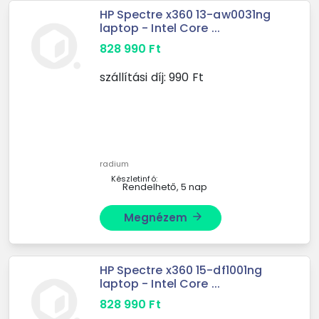
HP Spectre x360 13-aw0031ng
laptop - Intel Core ...
828 990
Ft
szállítási díj:
990
Ft
radium
Készletinfó:
Rendelhető, 5 nap
Megnézem
arrow_forward
HP Spectre x360 15-df1001ng
laptop - Intel Core ...
828 990
Ft