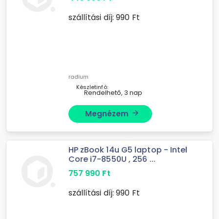
szállítási díj:
990
Ft
radium
Készletinfó:
Rendelhető, 3 nap
Megnézem
arrow_forward
HP zBook 14u G5 laptop - Intel
Core i7-8550U , 256 ...
757 990
Ft
szállítási díj:
990
Ft