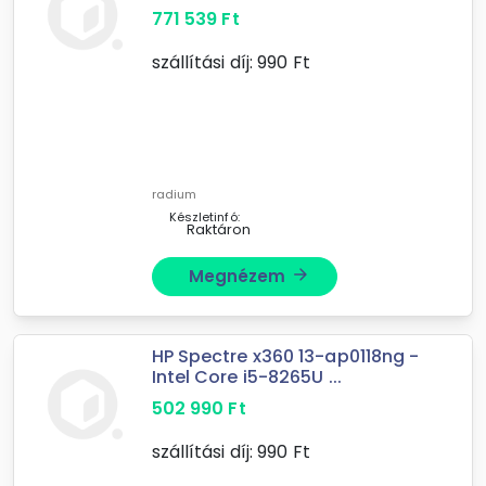
771 539
Ft
szállítási díj:
990
Ft
radium
Készletinfó:
Raktáron
Megnézem
arrow_forward
HP Spectre x360 13-ap0118ng -
Intel Core i5-8265U ...
502 990
Ft
szállítási díj:
990
Ft