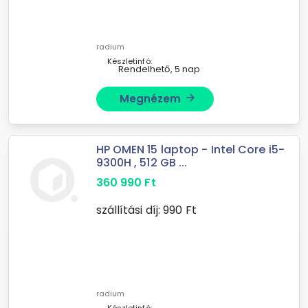
radium
Készletinfó:
Rendelhető, 5 nap
Megnézem
arrow_forward
HP OMEN 15 laptop - Intel Core i5-
9300H , 512 GB ...
360 990
Ft
szállítási díj:
990
Ft
radium