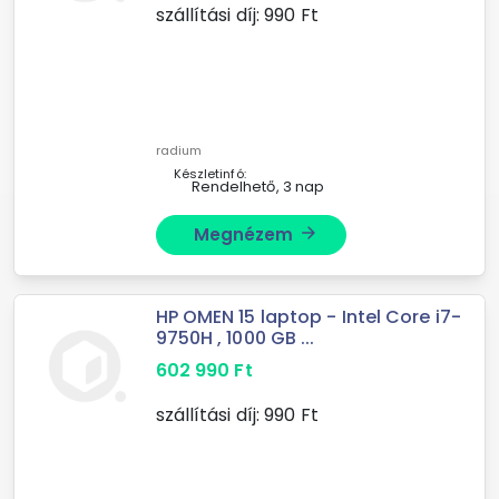
szállítási díj:
990
Ft
radium
Készletinfó:
Rendelhető, 3 nap
Megnézem
arrow_forward
HP OMEN 15 laptop - Intel Core i7-
9750H , 1000 GB ...
602 990
Ft
szállítási díj:
990
Ft