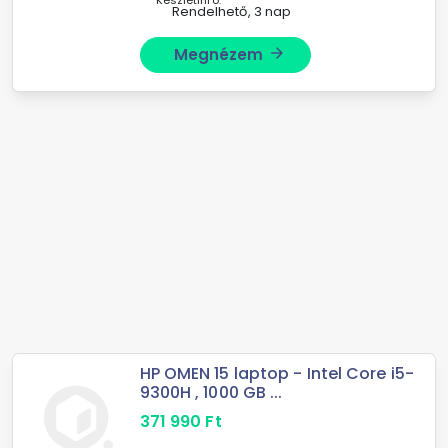
Készletinfó:
Rendelhető, 3 nap
Megnézem
arrow_forward
HP OMEN 15 laptop - Intel Core i5-
9300H , 1000 GB ...
371 990
Ft