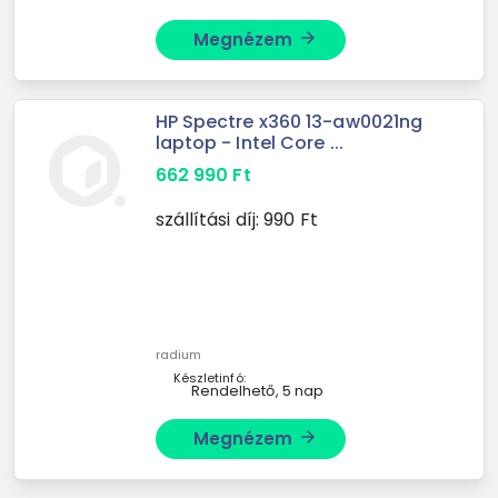
Megnézem
arrow_forward
HP Spectre x360 13-aw0021ng
laptop - Intel Core ...
662 990
Ft
szállítási díj:
990
Ft
radium
Készletinfó:
Rendelhető, 5 nap
Megnézem
arrow_forward