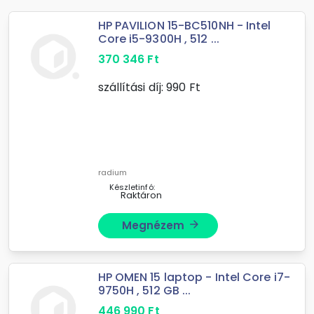
HP PAVILION 15-BC510NH - Intel
Core i5-9300H , 512 ...
370 346
Ft
szállítási díj:
990
Ft
radium
Készletinfó:
Raktáron
Megnézem
arrow_forward
HP OMEN 15 laptop - Intel Core i7-
9750H , 512 GB ...
446 990
Ft