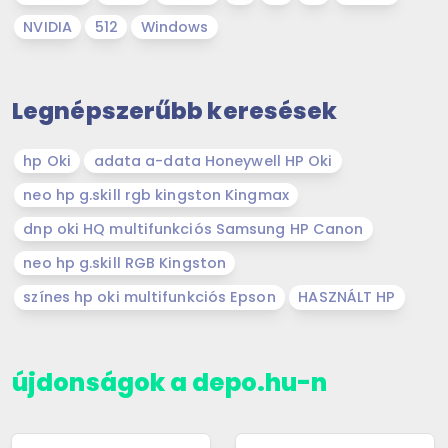
NVIDIA
512
Windows
Legnépszerűbb keresések
hp Oki
adata a-data Honeywell HP Oki
neo hp g.skill rgb kingston Kingmax
dnp oki HQ multifunkciós Samsung HP Canon
neo hp g.skill RGB Kingston
színes hp oki multifunkciós Epson
HASZNÁLT HP
újdonságok a depo.hu-n