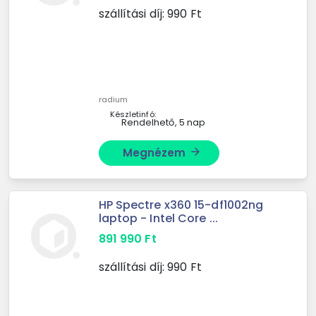
szállítási díj:
990
Ft
radium
Készletinfó:
Rendelhető, 5 nap
Megnézem
arrow_forward
HP Spectre x360 15-df1002ng
laptop - Intel Core ...
891 990
Ft
szállítási díj:
990
Ft