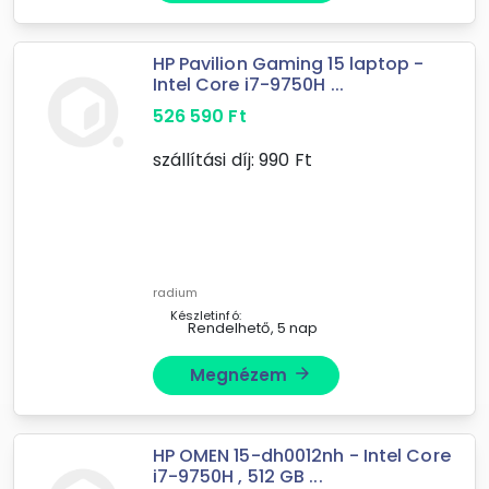
HP Pavilion Gaming 15 laptop -
Intel Core i7-9750H ...
526 590
Ft
szállítási díj:
990
Ft
radium
Készletinfó:
Rendelhető, 5 nap
Megnézem
arrow_forward
HP OMEN 15-dh0012nh - Intel Core
i7-9750H , 512 GB ...