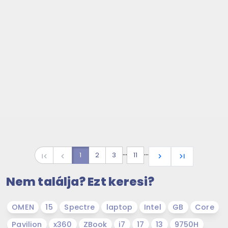
…
…
1
2
3
11
first_page
navigate_before
navigate_next
last_page
Nem találja? Ezt keresi?
OMEN
15
Spectre
laptop
Intel
GB
Core
Pavilion
x360
ZBook
i7
17
13
9750H