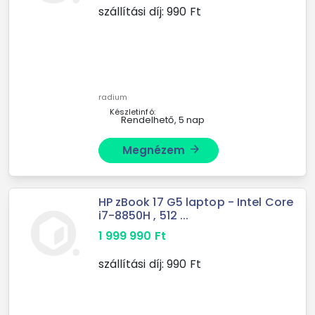
szállítási díj:
990
Ft
radium
Készletinfó:
Rendelhető, 5 nap
Megnézem
arrow_forward
HP zBook 17 G5 laptop - Intel Core
i7-8850H , 512 ...
1 999 990
Ft
szállítási díj:
990
Ft