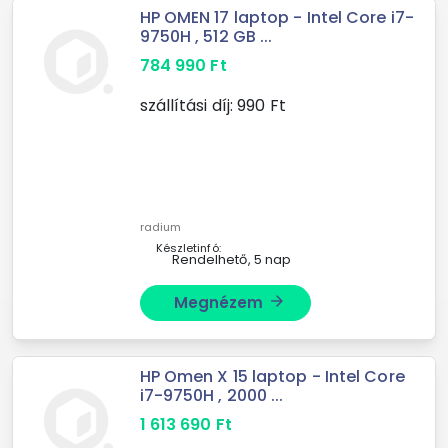
HP OMEN 17 laptop - Intel Core i7-
9750H , 512 GB ...
784 990
Ft
szállítási díj:
990
Ft
radium
Készletinfó:
Rendelhető, 5 nap
Megnézem
arrow_forward
HP Omen X 15 laptop - Intel Core
i7-9750H , 2000 ...
1 613 690
Ft