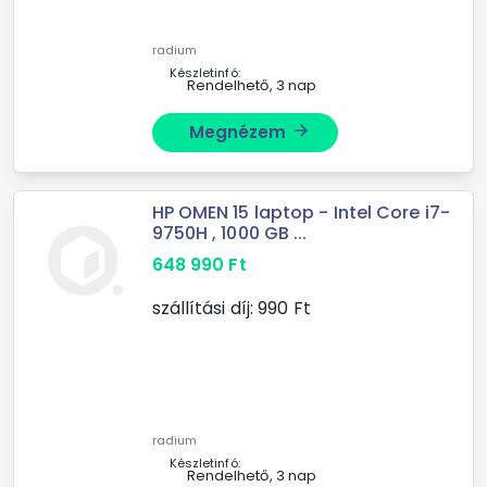
radium
Készletinfó:
Rendelhető, 3 nap
Megnézem
arrow_forward
HP OMEN 15 laptop - Intel Core i7-
9750H , 1000 GB ...
648 990
Ft
szállítási díj:
990
Ft
radium
Készletinfó:
Rendelhető, 3 nap