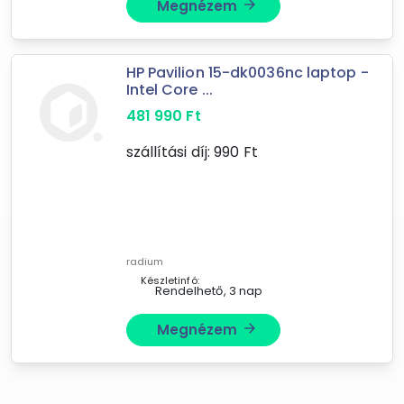
Megnézem
arrow_forward
HP Pavilion 15-dk0036nc laptop -
Intel Core ...
481 990
Ft
szállítási díj:
990
Ft
Forgalmazók
JágusInk
radium
Készletinfó:
Radium.hu
Rendelhető, 3 nap
Megnézem
arrow_forward