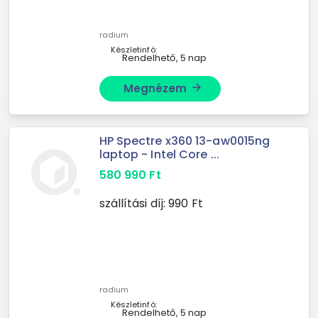
radium
Készletinfó:
Rendelhető, 5 nap
Megnézem
arrow_forward
HP Spectre x360 13-aw0015ng
laptop - Intel Core ...
580 990
Ft
szállítási díj:
990
Ft
radium
Készletinfó:
Rendelhető, 5 nap