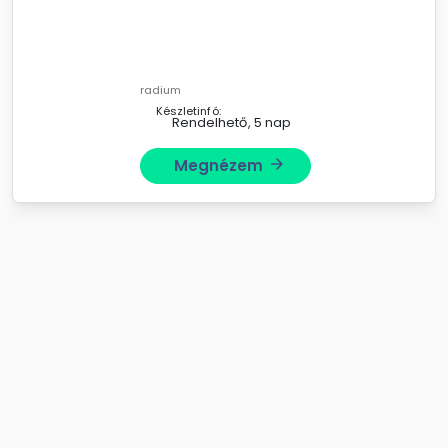
radium
Készletinfó:
Rendelhető, 5 nap
Megnézem
arrow_forward