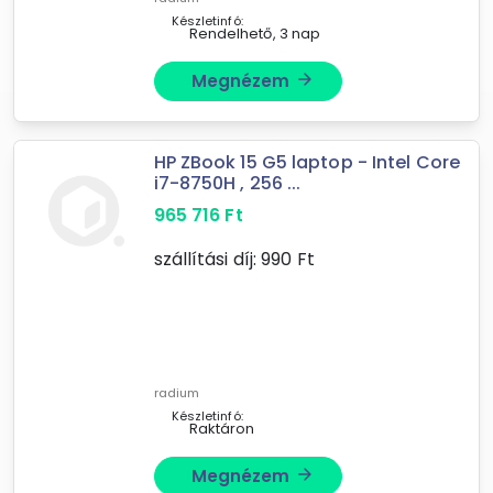
Készletinfó:
Rendelhető, 3 nap
Megnézem
arrow_forward
HP ZBook 15 G5 laptop - Intel Core
i7-8750H , 256 ...
965 716
Ft
szállítási díj:
990
Ft
radium
Készletinfó:
Raktáron
Megnézem
arrow_forward