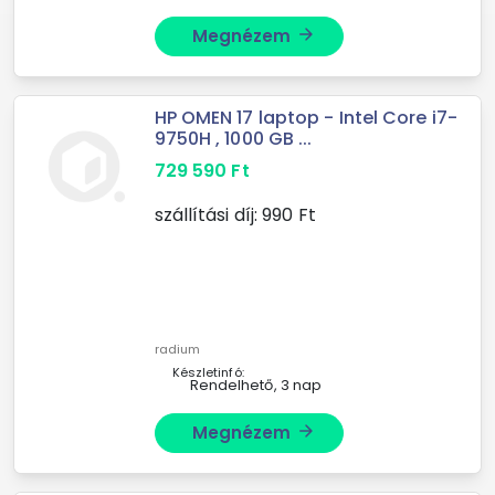
Megnézem
arrow_forward
HP OMEN 17 laptop - Intel Core i7-
9750H , 1000 GB ...
729 590
Ft
szállítási díj:
990
Ft
radium
Készletinfó:
Rendelhető, 3 nap
Megnézem
arrow_forward