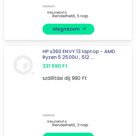
radium
szkenner, vonalkódolvasó
Készletinfó:
videókártya
Rendelhető, 5 nap
vízipisztoly
Megnézem
arrow_forward
CD-, DVD-, Blu-ray meghajtó
Mást is keresel? Válogass a Depo teljes
HP x360 ENVY 13 laptop - AMD
Ryzen 5 2500U , 512 ...
kínálatából!
331 590
Ft
tovább válogatok »
szállítási díj:
990
Ft
radium
Készletinfó:
Rendelhető, 3 nap