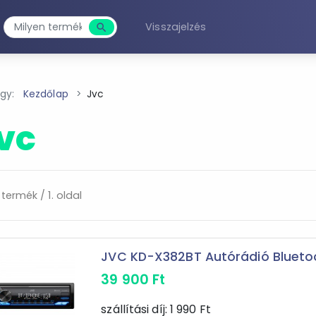
Visszajelzés
search
Keresés
agy:
Kezdőlap
Jvc
vc
 termék / 1. oldal
JVC KD-X382BT Autórádió Bluetoot
39 900
Ft
szállítási díj:
1 990
Ft