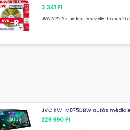
3 341
Ft
JVC
JVC KW-M875DBW autós médialej
229 990
Ft