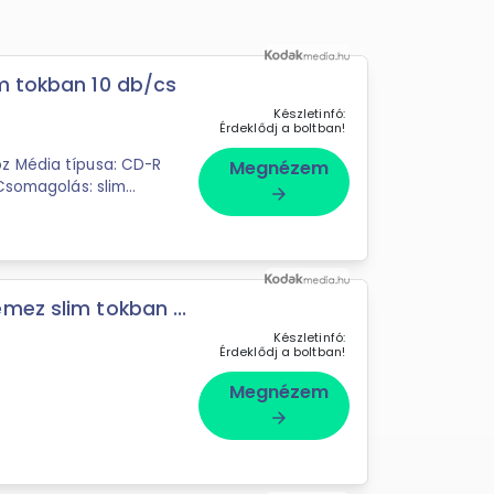
m tokban 10 db/cs
Készletinfó:
Érdeklődj a boltban!
z Média típusa: CD-R
Megnézem
 Csomagolás: slim
arrow_forward
mez slim tokban ...
Készletinfó:
Érdeklődj a boltban!
Megnézem
arrow_forward