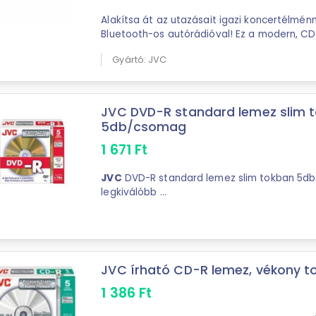
Alakítsa át az utazásait igazi koncertélmé
Gyártó: JVC
JVC DVD-R standard lemez slim 
5db/csomag
1 671
Ft
JVC
DVD-R standard lemez slim tokban 5d
legkiválóbb ...
JVC írható CD-R lemez, vékony tok,
1 386
Ft