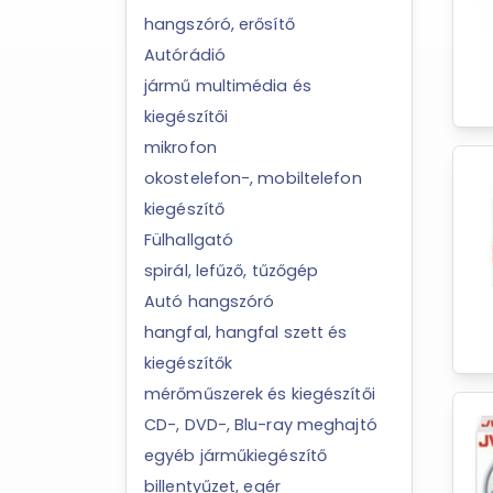
hangszóró, erősítő
Autórádió
jármű multimédia és
kiegészítői
mikrofon
okostelefon-, mobiltelefon
kiegészítő
Fülhallgató
spirál, lefűző, tűzőgép
Autó hangszóró
hangfal, hangfal szett és
kiegészítők
mérőműszerek és kiegészítői
CD-, DVD-, Blu-ray meghajtó
egyéb járműkiegészítő
billentyűzet, egér