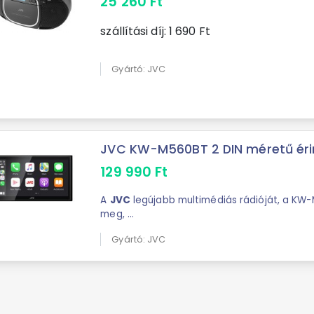
25 260
Ft
szállítási díj:
1 690
Ft
Gyártó: JVC
JVC KW-M560BT 2 DIN méretű érin
129 990
Ft
A
JVC
legújabb multimédiás rádióját, a KW
meg, ...
Gyártó: JVC