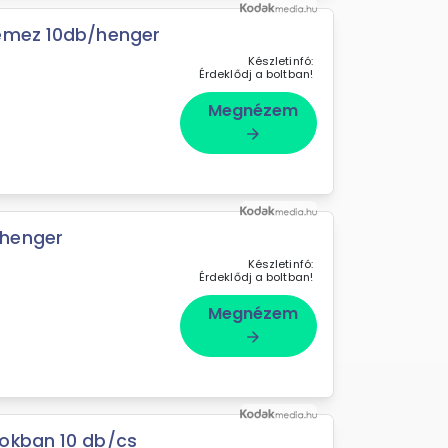
lemez 10db/henger
Készletinfó:
Érdeklődj a boltban!
Megnézem
arrow_forward
/henger
Készletinfó:
Érdeklődj a boltban!
Megnézem
arrow_forward
okban 10 db/cs