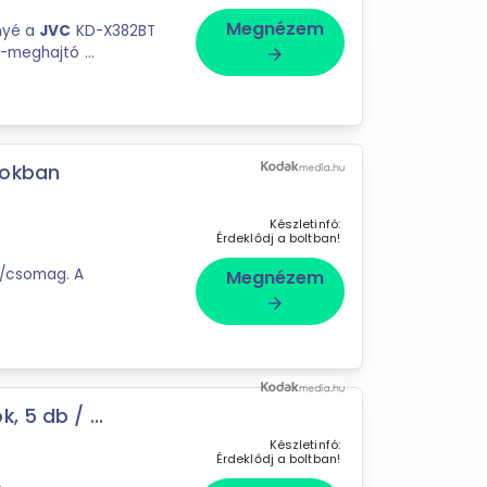
Megnézem
nnyé a
JVC
KD-X382BT
Bluetooth-os autórádióval! Ez a modern, CD-meghajtó ...
arrow_forward
tokban
Készletinfó:
Érdeklődj a boltban!
b/csomag. A
Megnézem
arrow_forward
 5 db / ...
Készletinfó:
Érdeklődj a boltban!