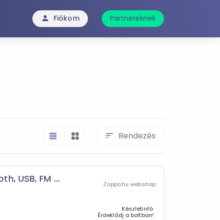
Fiókom
Partnereknek
person
Rendezés
sort
table_rows
grid_view
h, USB, FM ...
Zoppo.hu webshop
Készletinfó:
Érdeklődj a boltban!