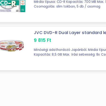
Média típusa: CD-R Kapacitás: 700 MB Max. Í
Csomagolás: slim tokban, 5 db / csomag
JVC DVD-R Dual Layer standard 
9 815
Ft
Minőségi adathordozó Japánból. Média típu
Kapacitás: 8,5 GB Max. írási sebesség: 8x C
10db/csomag Tárold adataid biztonságosa