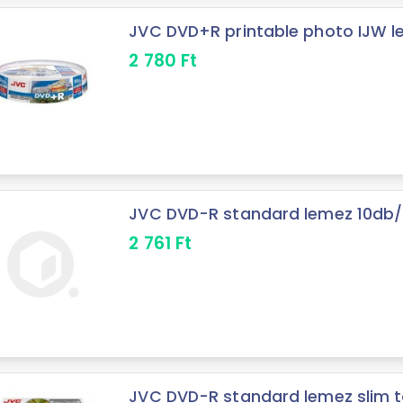
JVC DVD+R printable photo IJW 
2 780
Ft
JVC DVD-R standard lemez 10db
2 761
Ft
JVC DVD-R standard lemez slim t