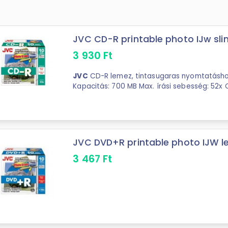
JVC CD-R printable photo IJw sli
3 930
Ft
JVC
CD-R lemez, tintasugaras nyomtatásho
Kapacitás: 700 MB Max. írási sebesség: 52x
tokban 10db/csomag
JVC DVD+R printable photo IJW le
3 467
Ft