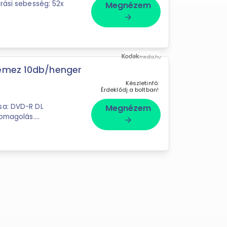
rási sebesség: 52x
Megnézem
arrow_forward
lemez 10db/henger
Készletinfó:
Érdeklődj a boltban!
sa: DVD-R DL
Megnézem
somagolás.
arrow_forward
n