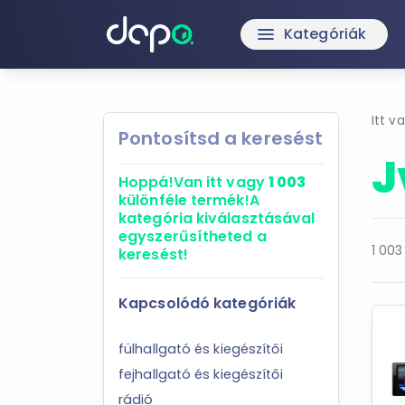
Kategóriák
menu
Itt v
Pontosítsd a keresést
J
Hoppá!
Van itt vagy
1 003
különféle termék!
A
kategória kiválasztásával
egyszerűsítheted a
1 003
keresést!
Kapcsolódó kategóriák
fülhallgató és kiegészítői
fejhallgató és kiegészítői
rádió