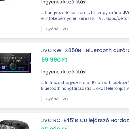
Ingyenes kiszállítás!
... hangvezérlésen keresztül, vagy akár a
JV
érintőképernyőjén keresztül. A ... apps/detai
id=com.jvckenwood.car_multimedia_app.
jv
Gyártó: JVC
alkalmazás Remote S: Igen ...
JVC KW-X850BT Bluetooth autórá
59 990
Ft
Ingyenes kiszállítás!
... lejátszást egyszerre öt Bluetooth eszközrő
Bluetooth hangtárcsázás ... okostelefonját vezeték nélküli
távirányítóként a
JVC
Remote alkalmazással 
Gyártó: JVC
JVC RC-E451B CD lejátszó Hordozh