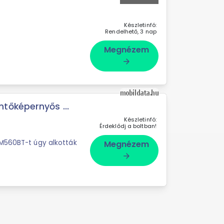
Készletinfó:
Rendelhető, 3 nap
Megnézem
arrow_forward
tőképernyős ...
Készletinfó:
Érdeklődj a boltban!
-M560BT-t úgy alkották
Megnézem
arrow_forward