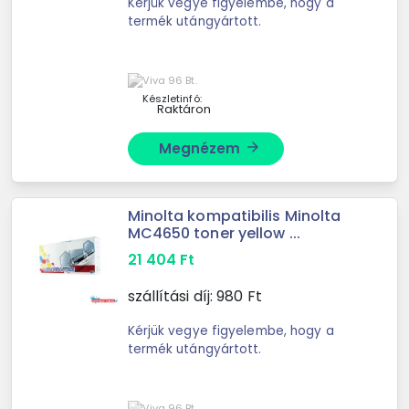
Kérjük vegye figyelembe, hogy a
termék utángyártott.
Készletinfó:
Raktáron
Megnézem
arrow_forward
Minolta kompatibilis Minolta
MC4650 toner yellow ...
21 404
Ft
szállítási díj:
980
Ft
Kérjük vegye figyelembe, hogy a
termék utángyártott.