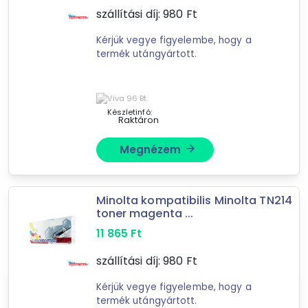
szállítási díj:
980
Ft
akkumulátor, elem, töltő
fényképezőgép kiegészítő
Kérjük vegye figyelembe, hogy a
termék utángyártott.
okostelefon-, mobiltelefon kiegészítő
kerti gép, kerti szerszám
egyéb irodaszer
kábel
Készletinfó:
Raktáron
egyéb hálózati kiegészítő
Megnézem
arrow_forward
távirányító
előlapi-, hátlapi kivezetések
Féreghajtó
Minolta kompatibilis Minolta TN214
kiegészítő (műholdvevő, set-top box, TV, DVB vevő)
toner magenta ...
egyéb járműkiegészítő
11 865
Ft
Állateledel, táp
szállítási díj:
980
Ft
Mást is keresel? Válogass a Depo teljes
Kérjük vegye figyelembe, hogy a
termék utángyártott.
kínálatából!