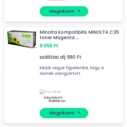
Megnézem
arrow_forward
Forgalmazók
NyomtassOtthon.hu
Minolta kompatibilis MINOLTA C35
Toptoner.hu
toner Magenta ...
8 055
Ft
szállítási díj:
980
Ft
Kérjük vegye figyelembe, hogy a
termék utángyártott.
Készletinfó:
Raktáron
Megnézem
arrow_forward