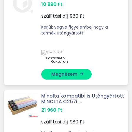
10 890
Ft
szállítási díj:
980
Ft
Kérjük vegye figyelembe, hogy a
termék utángyártott.
Készletinfó:
Raktáron
Megnézem
arrow_forward
Minolta kompatibilis Utángyártott
MINOLTA C257i ...
21 960
Ft
szállítási díj:
980
Ft