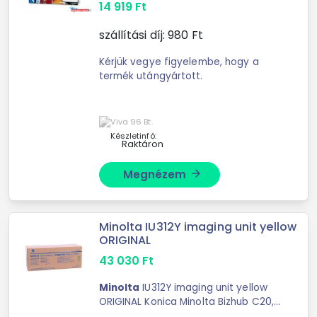
14 919
Ft
szállítási díj:
980
Ft
Kérjük vegye figyelembe, hogy a
termék utángyártott.
Készletinfó:
Raktáron
Megnézem
arrow_forward
Minolta IU312Y imaging unit yellow
ORIGINAL
43 030
Ft
Minolta
IU312Y imaging unit yellow
ORIGINAL Konica Minolta Bizhub C20,
Konica Minolta Bizhub ...