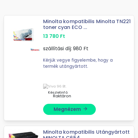
Minolta kompatibilis Minolta TN221
toner cyan ECO ...
13 780
Ft
szállítási díj:
980
Ft
Kérjük vegye figyelembe, hogy a
termék utángyártott.
Készletinfó:
Raktáron
Megnézem
arrow_forward
Minolta kompatibilis Utángyártott
MINOLTA C654 ...