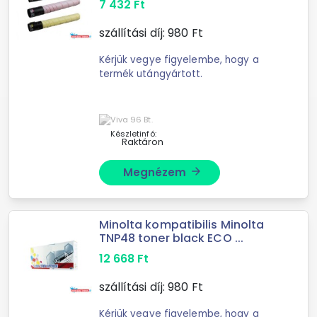
7 432
Ft
szállítási díj:
980
Ft
Kérjük vegye figyelembe, hogy a
termék utángyártott.
Készletinfó:
Raktáron
Megnézem
arrow_forward
Minolta kompatibilis Minolta
TNP48 toner black ECO ...
12 668
Ft
szállítási díj:
980
Ft
Kérjük vegye figyelembe, hogy a