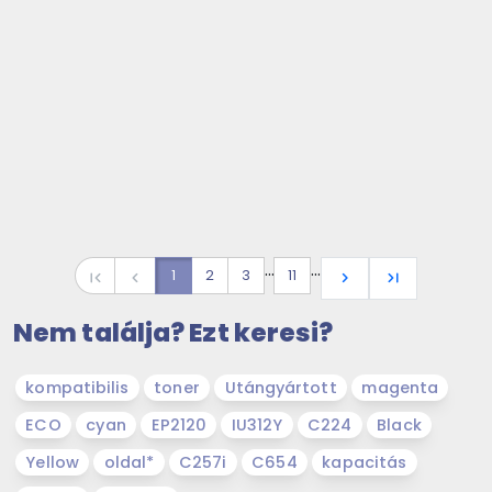
…
…
1
2
3
11
first_page
navigate_before
navigate_next
last_page
Nem találja? Ezt keresi?
kompatibilis
toner
Utángyártott
magenta
ECO
cyan
EP2120
IU312Y
C224
Black
Yellow
oldal*
C257i
C654
kapacitás