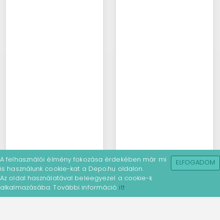
A felhasználói élmény fokozása érdekében már mi
ELFOGADOM
is használunk cookie-kat a Depo.hu oldalon.
Az oldal használatával beleegyezel a cookie-k
alkalmazásába. További információ
itt
.