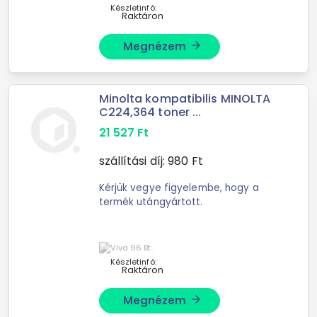
Készletinfó:
Raktáron
Megnézem
arrow_forward
Minolta kompatibilis MINOLTA
C224,364 toner ...
21 527
Ft
szállítási díj:
980
Ft
Kérjük vegye figyelembe, hogy a
termék utángyártott.
Készletinfó:
Raktáron
Megnézem
arrow_forward