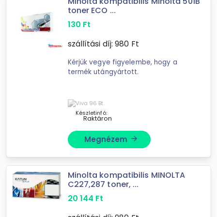
Minolta kompatibilis Minolta 501B
toner ECO ...
130
Ft
szállítási díj:
980
Ft
Kérjük vegye figyelembe, hogy a
termék utángyártott.
Készletinfó:
Raktáron
Megnézem
arrow_forward
Minolta kompatibilis MINOLTA
C227,287 toner, ...
20 144
Ft