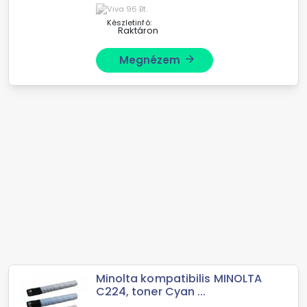
Készletinfó:
Raktáron
Megnézem
arrow_forward
Minolta kompatibilis MINOLTA
C224, toner Cyan ...