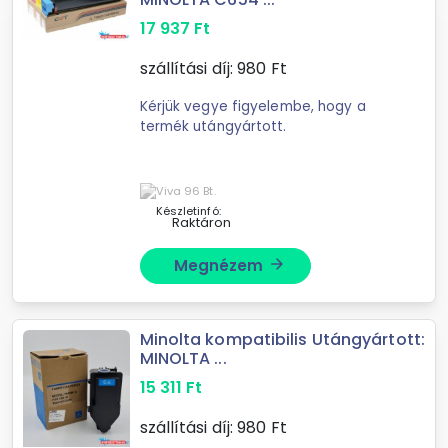
17 937
Ft
szállítási díj:
980
Ft
Kérjük vegye figyelembe, hogy a
termék utángyártott.
Készletinfó:
Raktáron
Megnézem
arrow_forward
Minolta kompatibilis Utángyártott:
MINOLTA ...
15 311
Ft
szállítási díj:
980
Ft