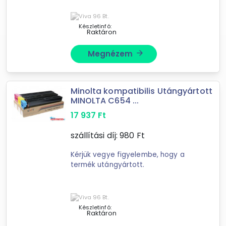
Készletinfó:
Raktáron
Megnézem
arrow_forward
Minolta kompatibilis Utángyártott
MINOLTA C654 ...
17 937
Ft
szállítási díj:
980
Ft
Kérjük vegye figyelembe, hogy a
termék utángyártott.
Készletinfó:
Raktáron