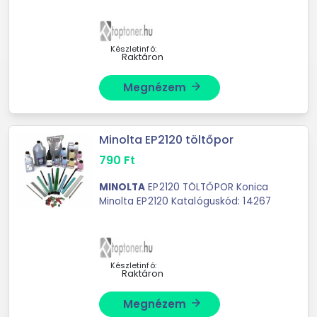
Készletinfó:
Raktáron
Megnézem
arrow_forward
Minolta EP2120 töltőpor
790
Ft
MINOLTA
EP2120 TÖLTŐPOR Konica
Minolta EP2120 Katalóguskód: 14267
Készletinfó:
Raktáron
Megnézem
arrow_forward