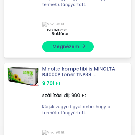
termék utángyártott.
Készletinfó:
Raktáron
Megnézem
arrow_forward
Minolta kompatibilis MINOLTA
B4000P toner TNP38 ...
9 701
Ft
szállítási díj:
980
Ft
Kérjük vegye figyelembe, hogy a
termék utángyártott.