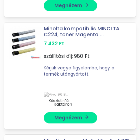
Megnézem
arrow_forward
Minolta kompatibilis MINOLTA
C224, toner Magenta ...
7 432
Ft
szállítási díj:
980
Ft
Kérjük vegye figyelembe, hogy a
termék utángyártott.
Készletinfó:
Raktáron
Megnézem
arrow_forward