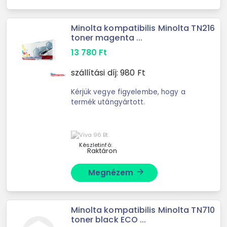
Minolta kompatibilis Minolta TN216
toner magenta ...
13 780
Ft
szállítási díj:
980
Ft
Kérjük vegye figyelembe, hogy a
termék utángyártott.
Készletinfó:
Raktáron
Megnézem
arrow_forward
Minolta kompatibilis Minolta TN710
toner black ECO ...