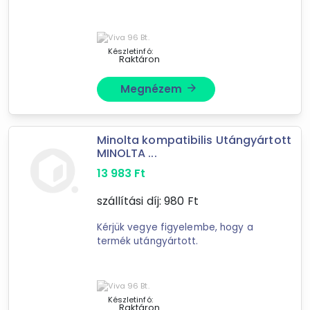
tovább válogatok »
Készletinfó:
Raktáron
Megnézem
arrow_forward
Minolta kompatibilis Utángyártott
MINOLTA ...
13 983
Ft
szállítási díj:
980
Ft
Kérjük vegye figyelembe, hogy a
termék utángyártott.
Készletinfó:
Raktáron