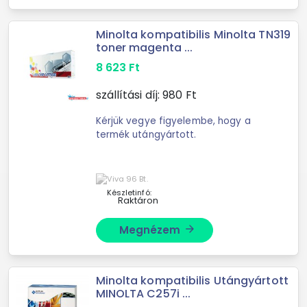
Minolta kompatibilis Minolta TN319
toner magenta ...
8 623
Ft
szállítási díj:
980
Ft
Kérjük vegye figyelembe, hogy a
termék utángyártott.
Készletinfó:
Raktáron
Megnézem
arrow_forward
Minolta kompatibilis Utángyártott
MINOLTA C257i ...