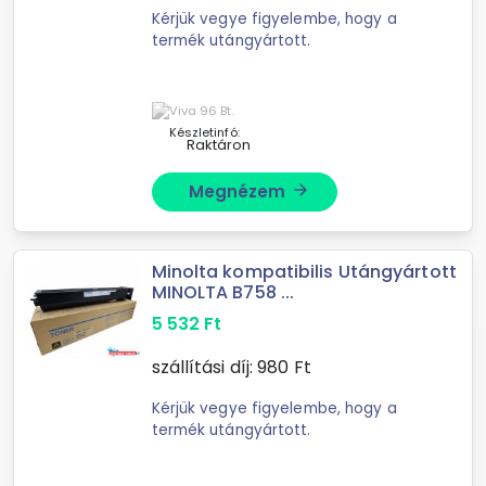
Kérjük vegye figyelembe, hogy a
termék utángyártott.
Készletinfó:
Raktáron
Megnézem
arrow_forward
Minolta kompatibilis Utángyártott
MINOLTA B758 ...
5 532
Ft
szállítási díj:
980
Ft
Kérjük vegye figyelembe, hogy a
termék utángyártott.