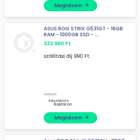
Megnézem
arrow_forward
ASUS ROG STRIX G531GT - 16GB
RAM - 1000GB SSD - ...
332 980
Ft
szállítási díj:
990
Ft
radium
Készletinfó:
Raktáron
Megnézem
arrow_forward