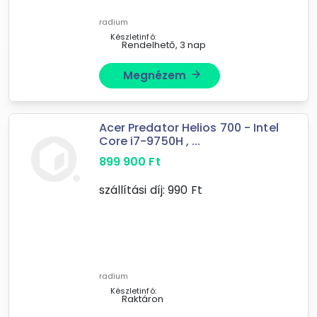
radium
Készletinfó:
Rendelhető, 3 nap
Megnézem
arrow_forward
Acer Predator Helios 700 - Intel
Core i7-9750H , ...
899 900
Ft
szállítási díj:
990
Ft
radium
Készletinfó:
Raktáron