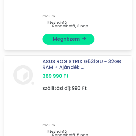
digitalizáló
digitalizáló tábla, rajztábla, digitális toll
radium
Készletinfó:
videókamera kiegészítő
Rendelhető, 3 nap
egyéb hálózati kiegészítő
Megnézem
arrow_forward
Mást is keresel? Válogass a Depo teljes
kínálatából!
ASUS ROG STRIX G531GU - 32GB
RAM + Ajándék ...
tovább válogatok »
389 990
Ft
szállítási díj:
990
Ft
radium
Készletinfó:
Rendelhető, 5 nap