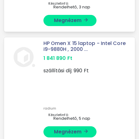
Készletinfó:
Rendelhető, 3 nap
Megnézem
arrow_forward
HP Omen X 15 laptop - Intel Core
i9-9880H , 2000 ...
1 841 890
Ft
szállítási díj:
990
Ft
radium
Készletinfó:
Rendelhető, 5 nap
Megnézem
arrow_forward