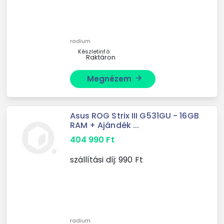
radium
Készletinfó:
Raktáron
Megnézem
arrow_forward
Asus ROG Strix III G531GU - 16GB
RAM + Ajándék ...
404 990
Ft
szállítási díj:
990
Ft
radium