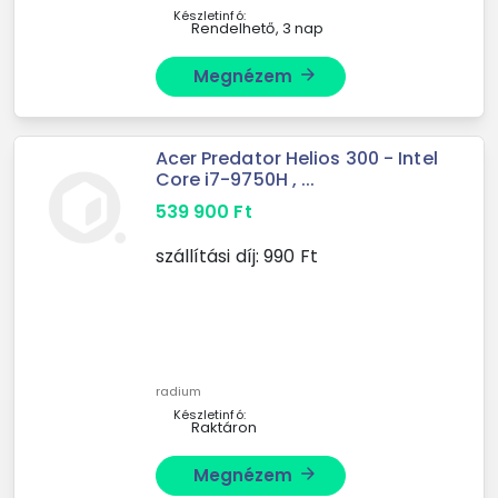
Készletinfó:
Rendelhető, 3 nap
Megnézem
arrow_forward
Acer Predator Helios 300 - Intel
Core i7-9750H , ...
539 900
Ft
szállítási díj:
990
Ft
radium
Készletinfó:
Raktáron
Megnézem
arrow_forward