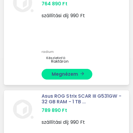
764 890
Ft
szállítási díj:
990
Ft
radium
Készletinfó:
Raktáron
Megnézem
arrow_forward
Asus ROG Strix SCAR III G531GW -
32 GB RAM - 1 TB ...
789 890
Ft
szállítási díj:
990
Ft