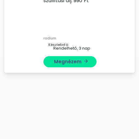
szállítási díj:
990
Ft
radium
Készletinfó:
Rendelhető, 3 nap
Megnézem
arrow_forward