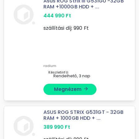
Asus ROG Strix III G531GU -32GB
RAM +1000GB HDD + ...
444 990
Ft
szállítási díj:
990
Ft
radium
Készletinfó:
Rendelhető, 3 nap
Megnézem
arrow_forward
ASUS ROG STRIX G531GT - 32GB
RAM + 1000GB HDD + ...
389 990
Ft