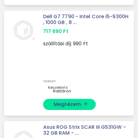
Dell G7 7790 - Intel Core i5-9300H
, 1000 GB , 8 ...
717 690
Ft
szállítási díj:
990
Ft
radium
Készletinfó:
Raktáron
Megnézem
arrow_forward
Asus ROG Strix SCAR III G531GW -
32 GB RAM - ...