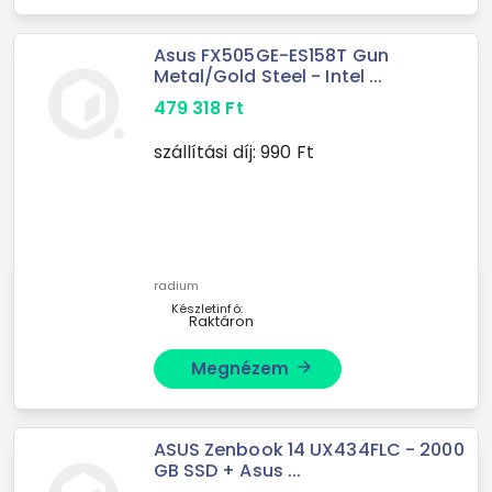
Asus FX505GE-ES158T Gun
Metal/Gold Steel - Intel ...
479 318
Ft
szállítási díj:
990
Ft
radium
Készletinfó:
Raktáron
Megnézem
arrow_forward
ASUS Zenbook 14 UX434FLC - 2000
GB SSD + Asus ...