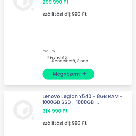
299 990
Ft
szállítási díj:
990
Ft
radium
Készletinfó:
Rendelhető, 3 nap
Megnézem
arrow_forward
Lenovo Legion Y540 - 8GB RAM -
1000GB SSD - 1000GB ...
314 990
Ft
szállítási díj:
990
Ft