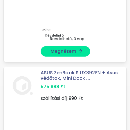
radium
Készletinfó:
Rendelhető, 3 nap
Megnézem
arrow_forward
ASUS ZenBook S UX392FN + Asus
védőtok, Mini Dock ...
575 988
Ft
szállítási díj:
990
Ft