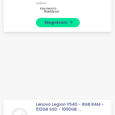
radium
Készletinfó:
Raktáron
Megnézem
arrow_forward
Lenovo Legion Y540 - 8GB RAM -
512GB SSD - 1000GB ...