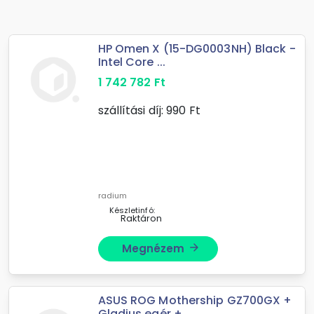
HP Omen X (15-DG0003NH) Black -
Intel Core ...
1 742 782
Ft
szállítási díj:
990
Ft
radium
Készletinfó:
Raktáron
Megnézem
arrow_forward
ASUS ROG Mothership GZ700GX +
Gladius egér + ...