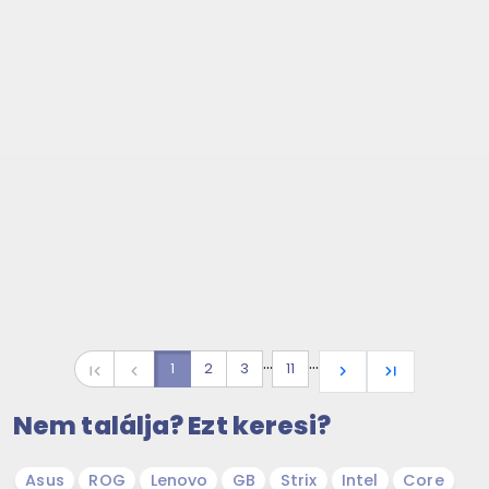
…
…
1
2
3
11
first_page
navigate_before
navigate_next
last_page
Nem találja? Ezt keresi?
Asus
ROG
Lenovo
GB
Strix
Intel
Core