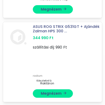
Megnézem
arrow_forward
ASUS ROG STRIX G531GT + Ajándék
Zalman HPS 300 ...
344 990
Ft
szállítási díj:
990
Ft
Forgalmazók
Radium.hu
radium
Készletinfó:
Raktáron
Megnézem
arrow_forward