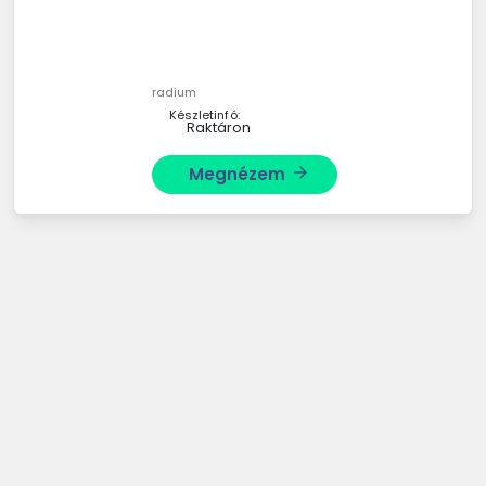
radium
Készletinfó:
Raktáron
Megnézem
arrow_forward