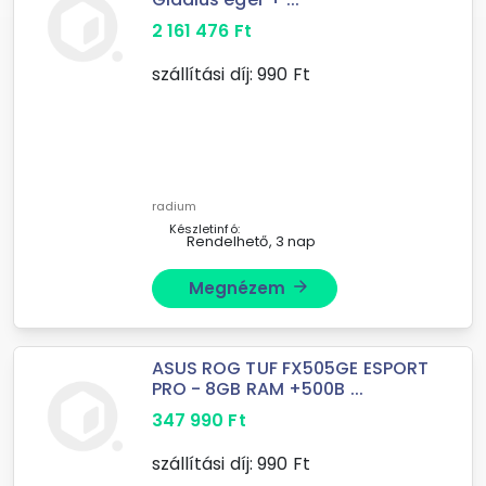
2 161 476
Ft
szállítási díj:
990
Ft
radium
Készletinfó:
Rendelhető, 3 nap
Megnézem
arrow_forward
ASUS ROG TUF FX505GE ESPORT
PRO - 8GB RAM +500B ...
347 990
Ft
szállítási díj:
990
Ft