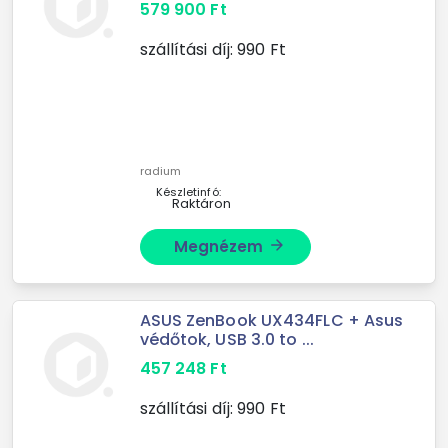
579 900
Ft
szállítási díj:
990
Ft
radium
Készletinfó:
Raktáron
Megnézem
arrow_forward
ASUS ZenBook UX434FLC + Asus
védőtok, USB 3.0 to ...
457 248
Ft
szállítási díj:
990
Ft