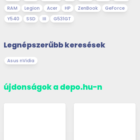
RAM
Legion
Acer
HP
ZenBook
GeForce
Y540
SSD
III
G531GT
Legnépszerűbb keresések
Asus nVidia
újdonságok a depo.hu-n