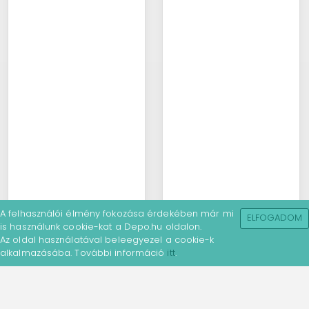
A felhasználói élmény fokozása érdekében már mi
ELFOGADOM
is használunk cookie-kat a Depo.hu oldalon.
Az oldal használatával beleegyezel a cookie-k
alkalmazásába. További információ
itt
.