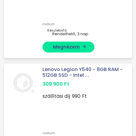
radium
Készletinfó:
Rendelhető, 3 nap
Megnézem
arrow_forward
Lenovo Legion Y540 - 8GB RAM -
512GB SSD - Intel ...
309 900
Ft
szállítási díj:
990
Ft
radium